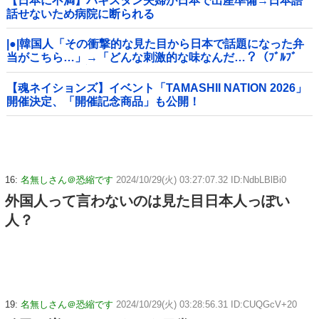
【日本に不満】パキスタン夫婦が日本で出産準備→日本語
話せないため病院に断られる
|●|韓国人「その衝撃的な見た目から日本で話題になった弁
当がこちら…」→「どんな刺激的な味なんだ…？（ﾌﾞﾙﾌﾞ
ﾙ」＝韓国の反応
【魂ネイションズ】イベント「TAMASHII NATION 2026」
開催決定、「開催記念商品」も公開！
16:
名無しさん＠恐縮です
2024/10/29(火) 03:27:07.32 ID:NdbLBlBi0
外国人って言わないのは見た目日本人っぽい
人？
19:
名無しさん＠恐縮です
2024/10/29(火) 03:28:56.31 ID:CUQGcV+20