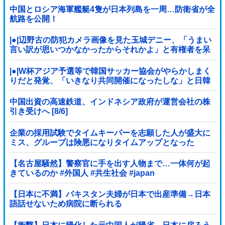
中国とロシア海軍艦艇4隻が日本列島を一周…防衛省が全
航路を公開！
|●|辺野古の防犯カメラ画像を見た玉城デニー、「うまい
言い訳が思いつかなかったからそれかよ」と有権者を呆
れさせるコメントを……
|●|W杯アジア予選等で韓国サッカー協会がやらかしまく
りだと発覚、「いきなり共同開催になったしな」と日韓
共催の件に言及する声も……
中国出資の高速鉄道、インドネシア政府が運営会社の株
引き受けへ [8/6]
企業の採用試験でタイムキーパーを志願した人が盛大に
ミス、グループは険悪になりタイムアップとなった
が……
【名古屋騒然】警察官に手を出す人物まで…一体何が起
きているのか #外国人 #共生社会 #japan
【日本に不満】パキスタン夫婦が日本で出産準備→日本
語話せないため病院に断られる