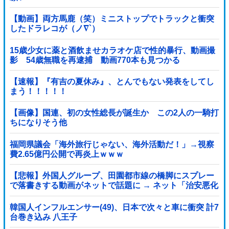
【動画】両方馬鹿（笑）ミニストップでトラックと衝突
したドラレコが（ノ∇`）
15歳少女に薬と酒飲ませカラオケ店で性的暴行、動画撮
影 54歳無職を再逮捕 動画770本も見つかる
【速報】『有吉の夏休み』、とんでもない発表をしてし
まう！！！！！
【画像】国連、初の女性総長が誕生か この2人の一騎打
ちになりそう他
福岡県議会「海外旅行じゃない、海外活動だ！」→視察
費2.65億円公開で再炎上ｗｗｗ
【悲報】外国人グループ、田園都市線の橋脚にスプレー
で落書きする動画がネットで話題に → ネット「治安悪化
の始まり」
韓国人インフルエンサー(49)、日本で次々と車に衝突 計7
台巻き込み 八王子