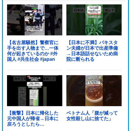
【名古屋騒然】警察官に
【日本に不満】パキスタ
手を出す人物まで…一体
ン夫婦が日本で出産準備
何が起きているのか #外
→日本語話せないため病
国人 #共生社会 #japan
院に断られる
【衝撃】日本に帰化した
ベトナム人「腹が減って
元中国人が帰省→日本に
女性殺し山に捨てた」
戻ろうとしたら…