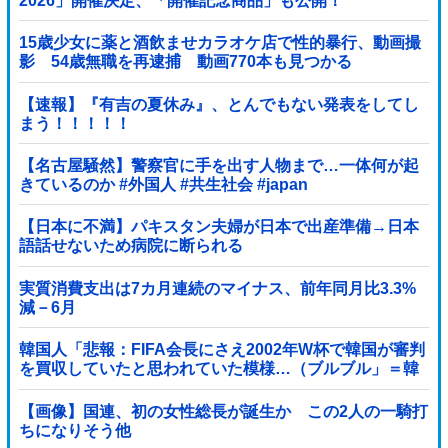
2026」開催決定、「開催記念商品」も公開！
15歳少女に薬と酒飲ませカラオケ店で性的暴行、動画撮
影 54歳無職を再逮捕 動画770本も見つかる
【速報】『有吉の夏休み』、とんでもない発表をしてし
まう！！！！！
【名古屋騒然】警察官に手を出す人物まで…一体何が起
きているのか #外国人 #共生社会 #japan
【日本に不満】パキスタン夫婦が日本で出産準備→日本
語話せないため病院に断られる
実質消費支出は7カ月連続のマイナス、前年同月比3.3%
減－6月
韓国人「悲報：FIFA会長にさえ2002年W杯で韓国が審判
を買収していたと思われていた模様…（ブルブル」＝韓
国の反応
【画像】国連、初の女性総長が誕生か この2人の一騎打
ちになりそう他