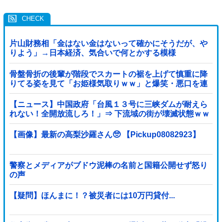
片山財務相「金はない金はないって確かにそうだが、や
りよう」→日本経済、気合いで何とかする模様
骨盤骨折の後輩が階段でスカートの裾を上げて慎重に降
りてる姿を見て「お姫様気取りｗｗ」と爆笑・悪口を連
発する社内彼女！事故背景を知りながらマウントと嫉妬
で嘲笑する性根の汚さに一気に冷めた・・・
【ニュース】中国政府「台風１３号に三峡ダムが耐えら
れない！全開放流しろ！」⇒ 下流域の街が壊滅状態ｗｗ
ｗｗｗ
【画像】最新の高梨沙羅さん🥺 【Pickup08082923】
警察とメディアがブドウ泥棒の名前と国籍公開せず怒り
の声
【疑問】ほんまに！？被災者には10万円貸付...