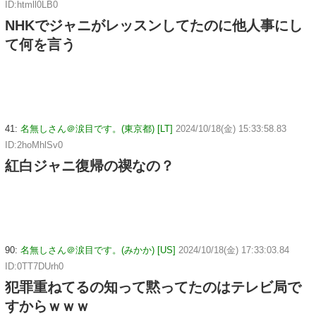
ID:htmll0LB0
NHKでジャニがレッスンしてたのに他人事にし
て何を言う
41:
名無しさん＠涙目です。(東京都) [LT]
2024/10/18(金) 15:33:58.83
ID:2hoMhlSv0
紅白ジャニ復帰の禊なの？
90:
名無しさん＠涙目です。(みかか) [US]
2024/10/18(金) 17:33:03.84
ID:0TT7DUrh0
犯罪重ねてるの知って黙ってたのはテレビ局で
すからｗｗｗ