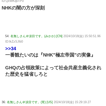
ID:QxWKq0TP0
NHKの闇の方が深刻
54:
名無しさん＠涙目です。(みかか) [CN]
2024/10/18(金) 15:50:51.96
ID:lkZzSJ6i0
>>34
一番観たいのは『NHK”極左帝国”の実像』
GHQの占領政策によって社会共産主義化され
た歴史を猛省しろと
36:
名無しさん＠涙目です。(茸) [US]
2024/10/18(金) 15:29:19.27