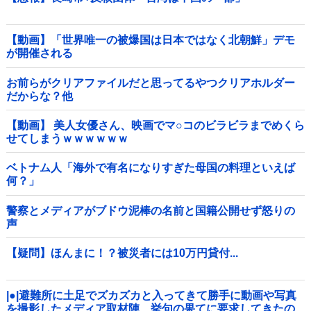
【動画】「世界唯一の被爆国は日本ではなく北朝鮮」デモ
が開催される
お前らがクリアファイルだと思ってるやつクリアホルダー
だからな？他
【動画】 美人女優さん、映画でマ○コのビラビラまでめくら
せてしまうｗｗｗｗｗｗ
ベトナム人「海外で有名になりすぎた母国の料理といえば
何？」
警察とメディアがブドウ泥棒の名前と国籍公開せず怒りの
声
【疑問】ほんまに！？被災者には10万円貸付...
|●|避難所に土足でズカズカと入ってきて勝手に動画や写真
を撮影したメディア取材陣、挙句の果てに要求してきたの