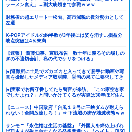
ラーメン食え」→副大統領まで参戦ｗｗｗ
財務省の超エリート一松旬、高市減税の反対勢力として
左遷
K-POPアイドルの約半数が3年後には姿を消す…損益分
岐点突破は4％未満
【速報】 斎藤知事、宣戦布告「数十年に渡るその場しの
ぎの不適切会計、私の代でケリをつける」
|●|避難所に土足でズカズカと入ってきて勝手に動画や写
真を撮影したメディア取材陣、挙句の果てに要求してき
たのは……
|●|実家でお留守番してたら警官が来訪、「この家空き家
でしたよね？」と問いかけてくるが実際は30年ほど住ん
でおり……
【ニュース】中国政府「台風１３号に三峡ダムが耐えら
れない！全開放流しろ！」⇒ 下流域の街が壊滅状態ｗｗ
ｗｗｗ
サンモニ「永住権は生活の基盤」「外国人を締め上げれ
ば日本人が生きやすくなる発想間違い」「ヘイト」 [8/9]