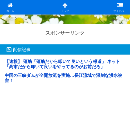
日本第一！ニュース録
ホーム
トップ
サイドバー
スポンサーリンク
配信記事
【速報】 蓮舫「蓮舫だから叩いて良いという報道」 ネット
「高市だから叩いて良いをやってるのがお前だろ」
中国の三峡ダムが全開放流を実施…長江流域で深刻な洪水被
害！