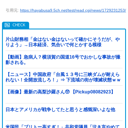
引用元:
https://hayabusa9.5ch.net/test/read.cgi/news/1729231253/
片山財務相「金はない金はないって確かにそうだが、や
りよう」→日本経済、気合いで何とかする模様
【動画】急病人？横須賀の国道16号でおかしな事故が撮
影される。
【ニュース】中国政府「台風１３号に三峡ダムが耐えら
れない！全開放流しろ！」⇒ 下流域の街が壊滅状態ｗｗ
ｗｗｗ
【画像】最新の高梨沙羅さん🥺 【Pickup08082923】
日本とアメリカが戦争してたと思うと感慨深いよな他
米国民「ブリトー高すぎ！」共和党議員「泣き言やめて