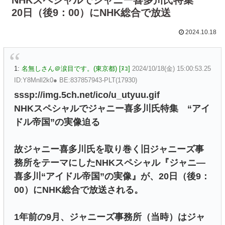
20日（後9：00）にNHK総合で放送
2024.10.18
1:
名無しさん＠涙目です。(東京都) [ﾇｺ]
2024/10/18(金) 15:00:53.25
ID:Y8Mnll2k0● BE:837857943-PLT(17930)
sssp://img.5ch.net/ico/u_utyuu.gif
NHKスペシャルでジャニー喜多川氏特集 “アイ
ドル帝国”の実像迫る
故ジャニー喜多川氏を取り巻く旧ジャニーズ事
務所をテーマにしたNHKスペシャル『ジャニ—
喜多川“アイドル帝国”の実像』が、20日（後9：
00）にNHK総合で放送される。
1年前の9月、ジャニーズ事務所（当時）はジャ