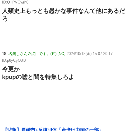
ID:Q+PVGwrh0
人類史上もっとも愚かな事件なんて他にあるだ
ろ
18:
名無しさん＠涙目です。(茸) [NO]
2024/10/18(金) 15:07:29.17
ID:p8yCyQ8l0
今更か
kpopの嘘と闇を特集しろよ
【悲報】長崎市+反核団体「台湾は中国の一部」