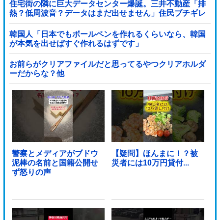
住宅街の隣に巨大データセンター爆誕。三井不動産「排
熱？低周波音？データはまだ出せません」住民ブチギレ
韓国人「日本でもボールペンを作れるくらいなら、韓国
が本気を出せばすぐ作れるはずです」
お前らがクリアファイルだと思ってるやつクリアホルダ
ーだからな？他
警察とメディアがブドウ
【疑問】ほんまに！？被
泥棒の名前と国籍公開せ
災者には10万円貸付...
ず怒りの声