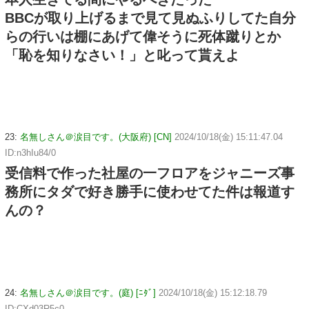
BBCが取り上げるまで見て見ぬふりしてた自分
らの行いは棚にあげて偉そうに死体蹴りとか
「恥を知りなさい！」と叱って貰えよ
23:
名無しさん＠涙目です。(大阪府) [CN]
2024/10/18(金) 15:11:47.04
ID:n3hIu84/0
受信料で作った社屋の一フロアをジャニーズ事
務所にタダで好き勝手に使わせてた件は報道す
んの？
24:
名無しさん＠涙目です。(庭) [ﾆﾀﾞ]
2024/10/18(金) 15:12:18.79
ID:CXd03R5c0