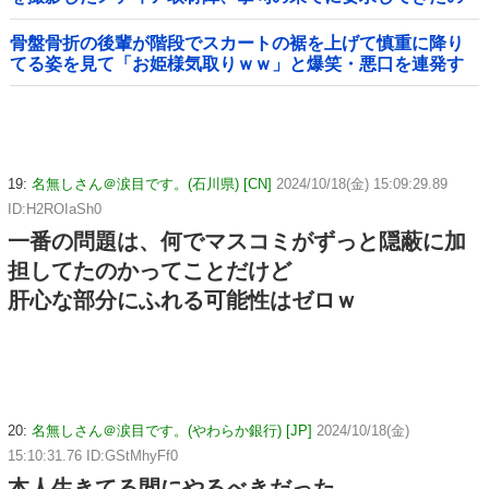
は……
骨盤骨折の後輩が階段でスカートの裾を上げて慎重に降り
てる姿を見て「お姫様気取りｗｗ」と爆笑・悪口を連発す
る社内彼女！事故背景を知りながらマウントと嫉妬で嘲笑
する性根の汚さに一気に冷めた・・・
19:
名無しさん＠涙目です。(石川県) [CN]
2024/10/18(金) 15:09:29.89
ID:H2ROIaSh0
一番の問題は、何でマスコミがずっと隠蔽に加
担してたのかってことだけど
肝心な部分にふれる可能性はゼロｗ
20:
名無しさん＠涙目です。(やわらか銀行) [JP]
2024/10/18(金)
15:10:31.76 ID:GStMhyFf0
本人生きてる間にやるべきだった