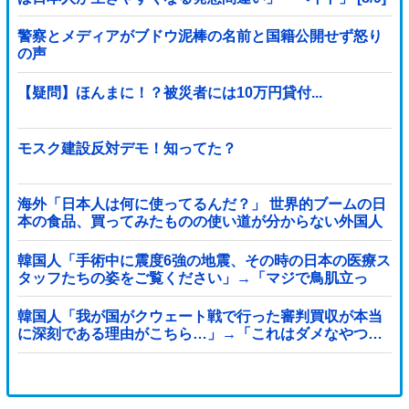
警察とメディアがブドウ泥棒の名前と国籍公開せず怒り
の声
【疑問】ほんまに！？被災者には10万円貸付...
モスク建設反対デモ！知ってた？
海外「日本人は何に使ってるんだ？」 世界的ブームの日
本の食品、買ってみたものの使い道が分からない外国人
が続出
韓国人「手術中に震度6強の地震、その時の日本の医療ス
タッフたちの姿をご覧ください」→「マジで鳥肌立っ
た」「こういう姿は韓国も見習わないと」「あんな状況
なら日本だけではなく韓国の医療関係者も同じように行
韓国人「我が国がクウェート戦で行った審判買収が本当
動したはずだ」【熊本地震】
に深刻である理由がこちら…」→「これはダメなやつ…
（ブルブル」＝韓国の反応