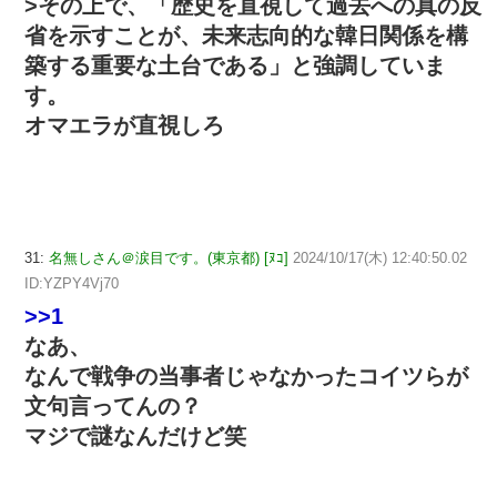
>その上で、「歴史を直視して過去への真の反
省を示すことが、未来志向的な韓日関係を構
築する重要な土台である」と強調していま
す。
オマエラが直視しろ
31:
名無しさん＠涙目です。(東京都) [ﾇｺ]
2024/10/17(木) 12:40:50.02
ID:YZPY4Vj70
>>1
なあ、
なんで戦争の当事者じゃなかったコイツらが
文句言ってんの？
マジで謎なんだけど笑