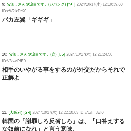
9:
名無しさん＠涙目です。(ジパング) [ﾆﾀﾞ]
2024/10/17(木) 12:19:39.60
ID:cW2IzDrK0
バカ左翼「ギギギ」
10:
名無しさん＠涙目です。(庭) [US]
2024/10/17(木) 12:21:24.58
ID:V3jwaPfE0
相手のいやがる事をするのが外交だからそれで
正解よ
11:
(大阪府) [GR]
2024/10/17(木) 12:22:10.09 ID:aNzIm8wI0
韓国の「謝罪しろ反省しろ」は、「口答えする
な奴隷になれ」と言う意味。