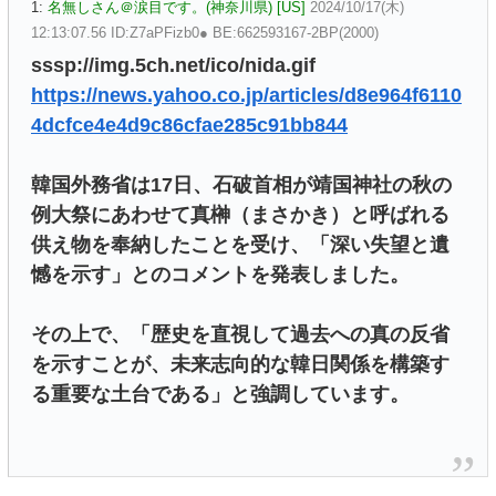
1:
名無しさん＠涙目です。(神奈川県) [US]
2024/10/17(木)
12:13:07.56 ID:Z7aPFizb0● BE:662593167-2BP(2000)
sssp://img.5ch.net/ico/nida.gif
https://news.yahoo.co.jp/articles/d8e964f6110
4dcfce4e4d9c86cfae285c91bb844
韓国外務省は17日、石破首相が靖国神社の秋の
例大祭にあわせて真榊（まさかき）と呼ばれる
供え物を奉納したことを受け、「深い失望と遺
憾を示す」とのコメントを発表しました。
その上で、「歴史を直視して過去への真の反省
を示すことが、未来志向的な韓日関係を構築す
る重要な土台である」と強調しています。