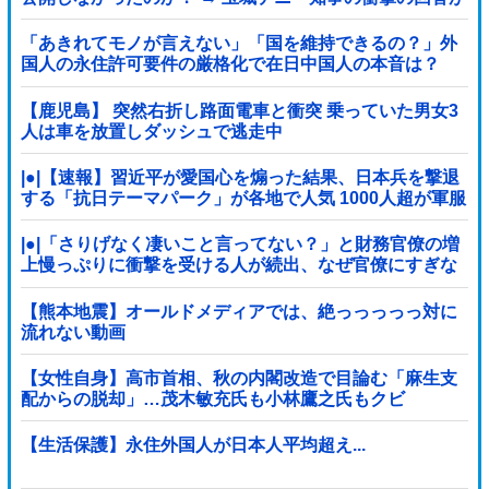
コチラ → ｗｗｗｗｗｗｗｗｗｗｗｗｗｗｗ
「あきれてモノが言えない」「国を維持できるの？」外
国人の永住許可要件の厳格化で在日中国人の本音は？
【鹿児島】 突然右折し路面電車と衝突 乗っていた男女3
人は車を放置しダッシュで逃走中
|●|【速報】習近平が愛国心を煽った結果、日本兵を撃退
する「抗日テーマパーク」が各地で人気 1000人超が軍服
姿で一斉突撃！
|●|「さりげなく凄いこと言ってない？」と財務官僚の増
上慢っぷりに衝撃を受ける人が続出、なぜ官僚にすぎな
い財務省が……
【熊本地震】オールドメディアでは、絶っっっっっ対に
流れない動画
【女性自身】高市首相、秋の内閣改造で目論む「麻生支
配からの脱却」…茂木敏充氏も小林鷹之氏もクビ
【生活保護】永住外国人が日本人平均超え...