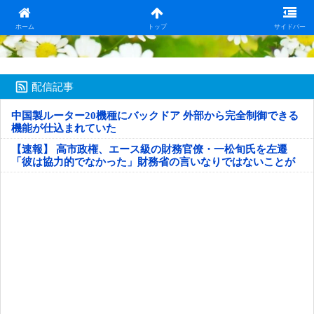
日本第一！ニュース録
ホーム
トップ
サイドバー
配信記事
中国製ルーター20機種にバックドア 外部から完全制御できる
機能が仕込まれていた
【速報】 高市政権、エース級の財務官僚・一松旬氏を左遷
「彼は協力的でなかった」財務省の言いなりではないことが
判明