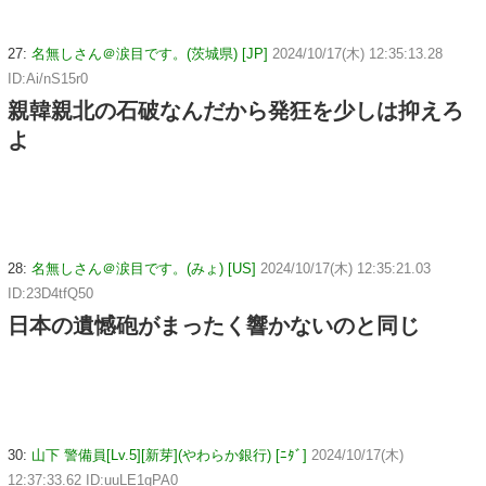
27:
名無しさん＠涙目です。(茨城県) [JP]
2024/10/17(木) 12:35:13.28
ID:Ai/nS15r0
親韓親北の石破なんだから発狂を少しは抑えろ
よ
28:
名無しさん＠涙目です。(みょ) [US]
2024/10/17(木) 12:35:21.03
ID:23D4tfQ50
日本の遺憾砲がまったく響かないのと同じ
30:
山下 警備員[Lv.5][新芽](やわらか銀行) [ﾆﾀﾞ]
2024/10/17(木)
12:37:33.62 ID:uuLE1gPA0