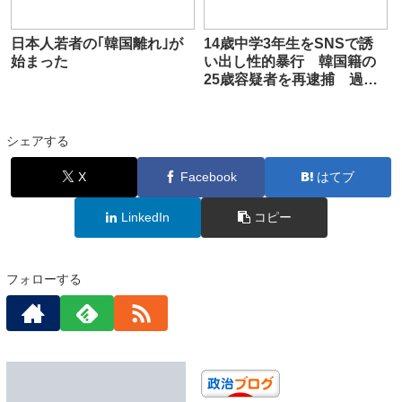
日本人若者の｢韓国離れ｣が
14歳中学3年生をSNSで誘
始まった
い出し性的暴行 韓国籍の
25歳容疑者を再逮捕 過去
に12歳少女・9歳女児への性
的暴行など疑いでも逮捕
シェアする
X
Facebook
はてブ
LinkedIn
コピー
フォローする