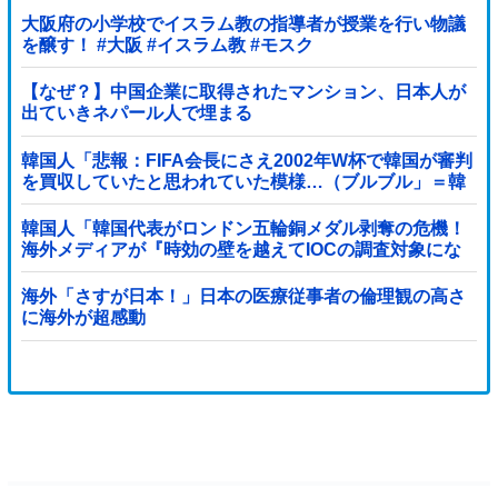
大阪府の小学校でイスラム教の指導者が授業を行い物議
を醸す！ #大阪 #イスラム教 #モスク
【なぜ？】中国企業に取得されたマンション、日本人が
出ていきネパール人で埋まる
韓国人「悲報：FIFA会長にさえ2002年W杯で韓国が審判
を買収していたと思われていた模様…（ブルブル」＝韓
国の反応
韓国人「韓国代表がロンドン五輪銅メダル剥奪の危機！
海外メディアが『時効の壁を越えてIOCの調査対象にな
り得る』と報道！」
海外「さすが日本！」日本の医療従事者の倫理観の高さ
に海外が超感動