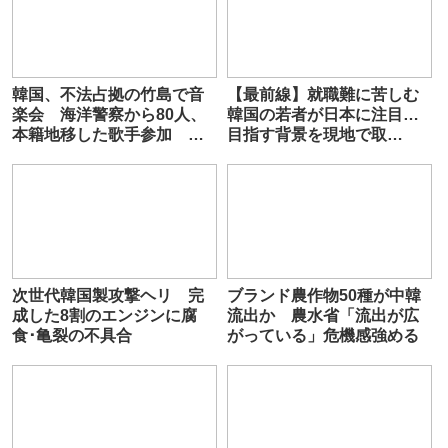
韓国、不法占拠の竹島で音
【最前線】就職難に苦しむ
楽会 海洋警察から80人、
韓国の若者が日本に注目…
本籍地移した歌手参加 領
目指す背景を現地で取
有アピール
材 ”人手不足に直面”日本
企業も人材獲得へ
次世代韓国製攻撃ヘリ 完
ブランド農作物50種が中韓
成した8割のエンジンに腐
流出か 農水省「流出が広
食･亀裂の不具合
がっている」危機感強める