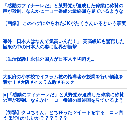
「感動のフィナーレだ」と某野党が達成した偉業に称賛の
声が殺到、なんかヒーロー番組の最終回を見ているような
気分に……他
【画像】 このハゲにやられたJKがたくさんいるという事実
海外「日本人はなんて気高いんだ！」 英高級紙も驚愕した
極限の中の日本人の姿に世界が衝撃
【生活保護】永住外国人が日本人平均超え...
大阪府の小学校でイスラム教の指導者が授業を行い物議を
醸す！ #大阪 #イスラム教 #モスク
|●|「感動のフィナーレだ」と某野党が達成した偉業に称賛
の声が殺到、なんかヒーロー番組の最終回を見ているよう
な気分に……
【衝撃】クロちゃん、とち狂ったツイートをする←コレ言
うほどおかしいか？？？？？？