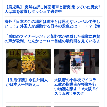
【鹿児島】 突然右折し路面電車と衝突 乗っていた男女3
人は車を放置しダッシュで逃走中
海外「日本のこの場所は現実とは思えないレベルで美し
い…！」外国人が感動する日本の景色とは・・・？【海
外の反応】
「感動のフィナーレだ」と某野党が達成した偉業に称賛
の声が殺到、なんかヒーロー番組の最終回を見ているよ
うな気分に……他
【生活保護】永住外国人
大阪府の小学校でイスラ
が日本人平均超え...
ム教の指導者が授業を行
い物議を醸す！ #大阪 #イ
スラム教 #モスク