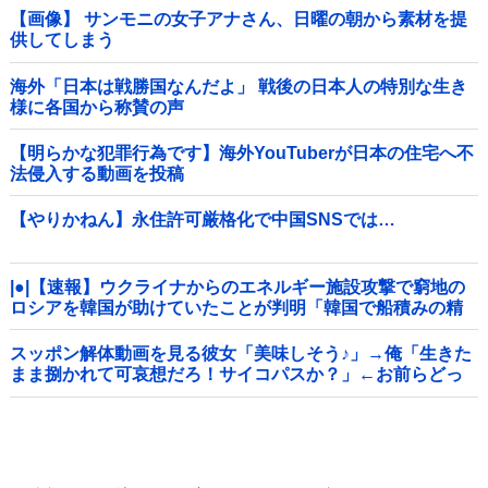
【画像】 サンモニの女子アナさん、日曜の朝から素材を提
供してしまう
海外「日本は戦勝国なんだよ」 戦後の日本人の特別な生き
様に各国から称賛の声
【明らかな犯罪行為です】海外YouTuberが日本の住宅へ不
法侵入する動画を投稿
【やりかねん】永住許可厳格化で中国SNSでは…
|●|【速報】ウクライナからのエネルギー施設攻撃で窮地の
ロシアを韓国が助けていたことが判明「韓国で船積みの精
製油3万トンがロシア行き」
スッポン解体動画を見る彼女「美味しそう♪」→俺「生きた
まま捌かれて可哀想だろ！サイコパスか？」←お前らどっ
ち？