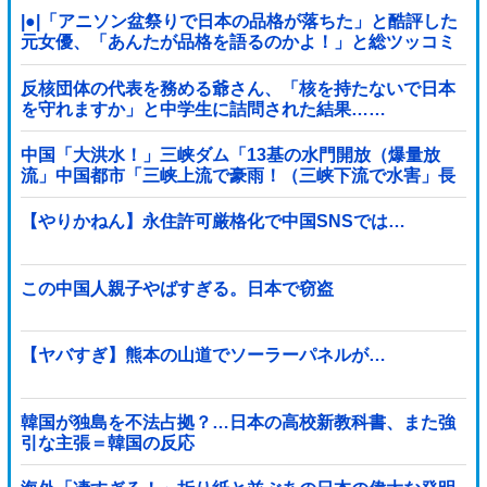
|●|「アニソン盆祭りで日本の品格が落ちた」と酷評した
元女優、「あんたが品格を語るのかよ！」と総ツッコミ
を食らってしまい……
反核団体の代表を務める爺さん、「核を持たないで日本
を守れますか」と中学生に詰問された結果……
中国「大洪水！」三峡ダム「13基の水門開放（爆量放
流」中国都市「三峡上流で豪雨！（三峡下流で水害」長
江と黄河「同時氾濫危機」台風13号「中国本土...
【やりかねん】永住許可厳格化で中国SNSでは…
この中国人親子やばすぎる。日本で窃盗
【ヤバすぎ】熊本の山道でソーラーパネルが…
韓国が独島を不法占拠？…日本の高校新教科書、また強
引な主張＝韓国の反応