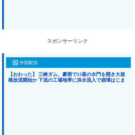
スポンサーリンク
外部配信
【おわった】 三峡ダム、豪雨で13基の水門を開き大規
模放流開始か 下流の工場地帯に洪水流入で崩壊はじま
る