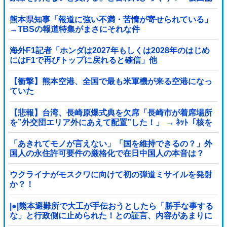
代表（85）も中学生に「核を持たないで日本...
熊本県知事「報道に強い不満・苦情が寄せられている」
→TBSの報道特集がまさにそれな件
海外F1記者「ホンダは2027年もしくは2028年のはじめ
にはF1で再びトップに戻れると確信」他
【衝撃】熊本空港、全国で最も米軍機が来る空港になっ
ていた
【悲報】台湾、長崎原爆式典を欠席「長崎市が着席場所
を”外交団エリア外にあえて配置”した！」 → ﾈｯﾄ「核を
持つ中国に屈指した！」「失礼すぎ」「台湾は筋通し
た！」ｗｗｗｗｗ
「あきれてモノが言えない」「国を維持できるの？」外
国人の永住許可要件の厳格化で在日中国人の本音は？
ウクライナがモスクワに向けて初の弾道ミサイルを発射
か？！
|●|熊本避難所で大工が手伝おうとしたら「勝手な事する
な」と行政側に止められた！との証言、内容があまりに
胡散臭すぎた結果……