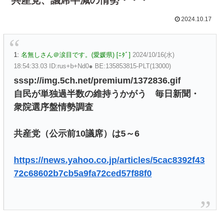
2024.10.17
1:
名無しさん＠涙目です。(愛媛県) [ﾆﾀﾞ]
2024/10/16(水)
18:54:33.03 ID:rus+b+Nd0● BE:135853815-PLT(13000)
sssp://img.5ch.net/premium/1372836.gif
自民が単独過半数の維持うかがう 毎日新聞・
衆院選序盤情勢調査
共産党（公示前10議席）は5～6
https://news.yahoo.co.jp/articles/5cac8392f43
72c68602b7cb5a9fa72ced57f88f0