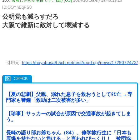
160:
名無しさん＠涙目です。(庭) [US]
2024/10/16(水) 19:40:19.29
ID:QQYnEqPS0
公明党も減らすだろ
大阪で維新に敵対して壊滅する
引用元:
https://hayabusa9.5ch.net/test/read.cgi/news/1729072473/
【夏の悲劇】父親、溺れた息子を救おうとしてﾀﾋ亡 →専
門家も警鐘「救助は二次被害が多い」
【珍事】サッカーの試合が原因で交通事故が起きてしま
う。
長崎の語り部お爺ちゃん（84）、修学旅行生に「日本も
原爆を持たないと負ける」と言われびっくり！ 被団協