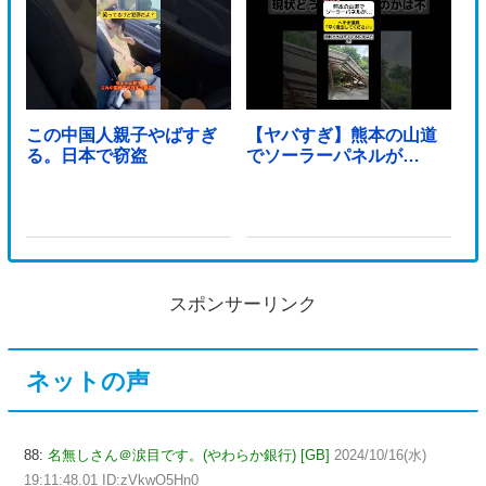
この中国人親子やばすぎ
【ヤバすぎ】熊本の山道
る。日本で窃盗
でソーラーパネルが…
スポンサーリンク
ネットの声
88:
名無しさん＠涙目です。(やわらか銀行) [GB]
2024/10/16(水)
19:11:48.01 ID:zVkwO5Hn0