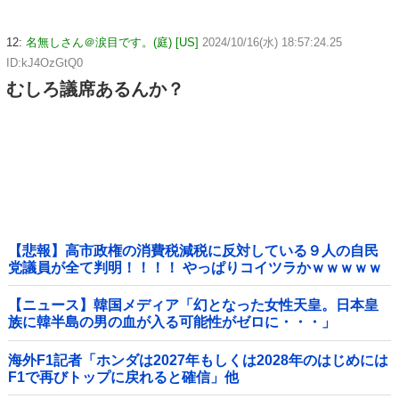
12:
名無しさん＠涙目です。(庭) [US]
2024/10/16(水) 18:57:24.25
ID:kJ4OzGtQ0
むしろ議席あるんか？
【悲報】高市政権の消費税減税に反対している９人の自民
党議員が全て判明！！！！ やっぱりコイツラかｗｗｗｗｗ
【ニュース】韓国メディア「幻となった女性天皇。日本皇
族に韓半島の男の血が入る可能性がゼロに・・・」
海外F1記者「ホンダは2027年もしくは2028年のはじめには
F1で再びトップに戻れると確信」他