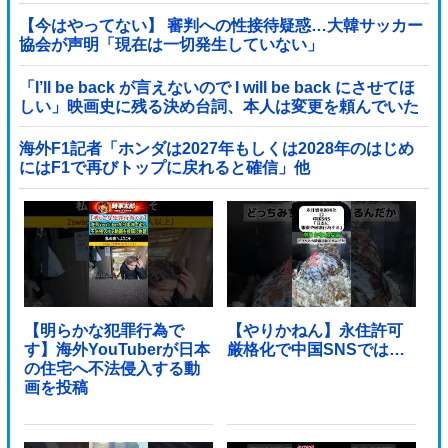
【今はやってない】 審判への性接待疑惑…大韓サッカー
協会が声明「現在は一切発生していない」
「I’ll be back が言えないので I will be back にさせてほ
しい」映画史に残る決め台詞、本人は変更を頼んでいた
海外F1記者「ホンダは2027年もしくは2028年のはじめ
にはF1で再びトップに戻れると確信」他
【明らかな犯罪行為で
【やりかねん】永住許可
す】海外YouTuberが日本
厳格化で中国SNSでは…
の住宅へ不法侵入する動
画を投稿