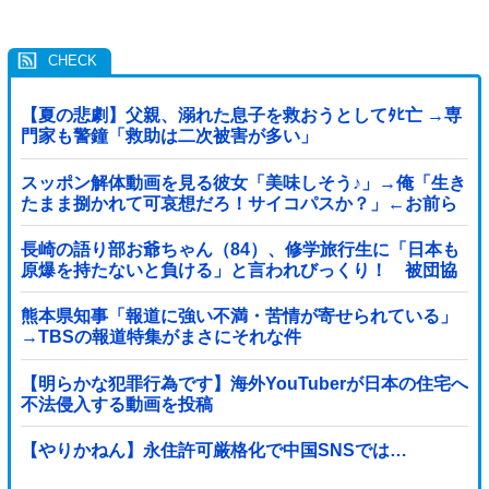
【夏の悲劇】父親、溺れた息子を救おうとしてﾀﾋ亡 →専
門家も警鐘「救助は二次被害が多い」
スッポン解体動画を見る彼女「美味しそう♪」→俺「生き
たまま捌かれて可哀想だろ！サイコパスか？」←お前ら
どっち？
長崎の語り部お爺ちゃん（84）、修学旅行生に「日本も
原爆を持たないと負ける」と言われびっくり！ 被団協
代表（85）も中学生に「核を持たないで日本...
熊本県知事「報道に強い不満・苦情が寄せられている」
→TBSの報道特集がまさにそれな件
【明らかな犯罪行為です】海外YouTuberが日本の住宅へ
不法侵入する動画を投稿
【やりかねん】永住許可厳格化で中国SNSでは…