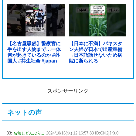
【名古屋騒然】警察官に
【日本に不満】パキスタ
手を出す人物まで…一体
ン夫婦が日本で出産準備
何が起きているのか #外
→日本語話せないため病
国人 #共生社会 #japan
院に断られる
スポンサーリンク
ネットの声
33:
名無しどんぶらこ
2024/10/16(水) 12:16:57.83 ID:Gki2jJKu0