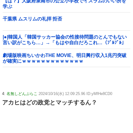
【は？】大阪府泉南市の公立小学校でイスラムのいい所を
学ぶ
千葉県 ムスリムの礼拝 拒否
|●|韓国人「韓国サッカー協会の性接待問題のとんでもない
言い訳がこちら…」→「もはや自白だろこれ…（ﾌﾞﾙﾌﾞﾙ」
＝韓国の反応
劇場版映画ちいかわTHE MOVIE、明日興行収入1兆円突破
が確実にｗｗｗｗｗｗｗｗｗｗｗｗｗ
4:
名無しどんぶらこ
2024/10/16(水) 12:09:25.96 ID:yMfHe8CD0
アカヒはどの政党とマッチするん？