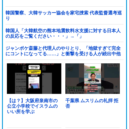
韓国警察、大韓サッカー協会を家宅捜索 代表監督選考巡
り
韓国人「大韓航空の熊本地震飲料水支援に対する日本人
の反応をご覧ください・・・」→「」
ジャンポケ斎藤と代理人のやりとり、「地獄すぎて完全
にコントになってる……」と衝撃を受ける人が続出中他
【は？】大阪府泉南市の
千葉県 ムスリムの礼拝 拒
公立小学校でイスラムの
否
いい所を学ぶ