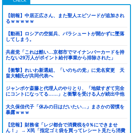
【朗報】中居正広さん、また聖人エピソードが追加され
るｗｗｗｗｗ
【動画】ロシアの空挺兵、パラシュートが開かずに墜落
してしまう。
共産党「これは酷い…京都市でマイナンバーカードを持
たない29万人がポイント給付事業から排除された」
【衝撃】れいわ新選組、「いのちの党」に党名変更 天
畠大輔氏が共同代表へ
ジャンポケ斎藤と代理人のやりとり、「地獄すぎて完全
にコントになってる……」と衝撃を受ける人が続出中他
大久保佳代子「休みの日はだいたい…」まさかの習慣を
暴露ｗｗｗ
【悲報】財務省「レジ都合で消費税を0％にできませ
ん！」 → X民「指定ゴミ袋を買ってレシート見たら消費