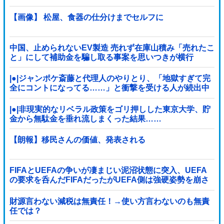
税はゼロになるんだけど？」ｗｗｗｗｗｗｗｗｗｗｗｗ
ｗｗ
【画像】 松屋、食器の仕分けまでセルフに
中国、止められないEV製造 売れず在庫山積み「売れたこ
と」にして補助金を騙し取る事案を思いつきが横行
|●|ジャンポケ斎藤と代理人のやりとり、「地獄すぎて完
全にコントになってる……」と衝撃を受ける人が続出中
|●|非現実的なリベラル政策をゴリ押しした東京大学、貯
金から無駄金を垂れ流しまくった結果……
【朗報】移民さんの価値、発表される
FIFAとUEFAの争いが凄まじい泥沼状態に突入、UEFA
の要求を呑んだFIFAだったがUEFA側は強硬姿勢を崩さ
ず……
財源言わない減税は無責任！→使い方言わないのも無責
任では？