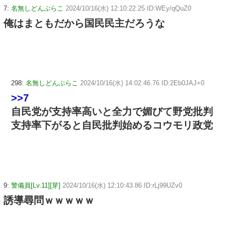
7:
名無しどんぶらこ
2024/10/16(水) 12:10:22.25 ID:WEy/qQuZ0
俺はまともだから国民民主だろうな
298:
名無しどんぶらこ
2024/10/16(水) 14:02:46.76 ID:2Eb0JAJ+0
>>7
自民党が支持率高いと全力で媚びて野党批判
支持率下がると自民批判始めるコウモリ政党
9:
警備員[Lv.11][芽]
2024/10/16(水) 12:10:43.86 ID:rLj99UZv0
誘導尋問ｗｗｗｗｗ