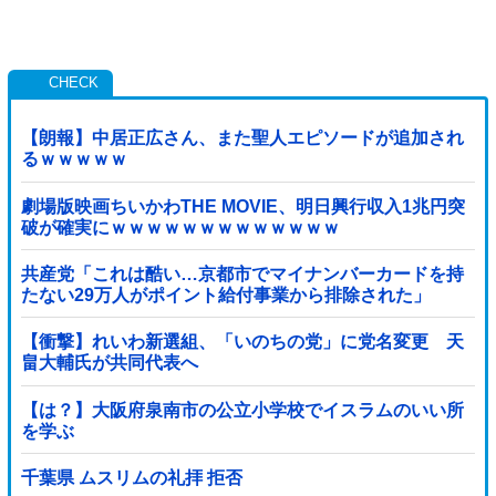
【朗報】中居正広さん、また聖人エピソードが追加され
るｗｗｗｗｗ
劇場版映画ちいかわTHE MOVIE、明日興行収入1兆円突
破が確実にｗｗｗｗｗｗｗｗｗｗｗｗｗ
共産党「これは酷い…京都市でマイナンバーカードを持
たない29万人がポイント給付事業から排除された」
【衝撃】れいわ新選組、「いのちの党」に党名変更 天
畠大輔氏が共同代表へ
【は？】大阪府泉南市の公立小学校でイスラムのいい所
を学ぶ
千葉県 ムスリムの礼拝 拒否