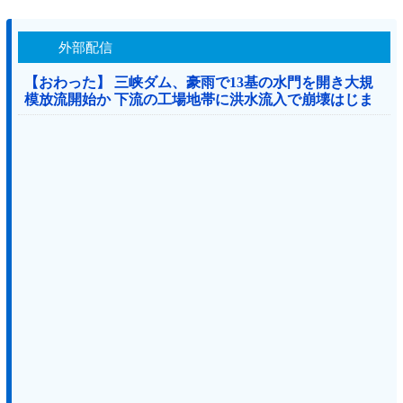
外部配信
【おわった】 三峡ダム、豪雨で13基の水門を開き大規
模放流開始か 下流の工場地帯に洪水流入で崩壊はじま
る