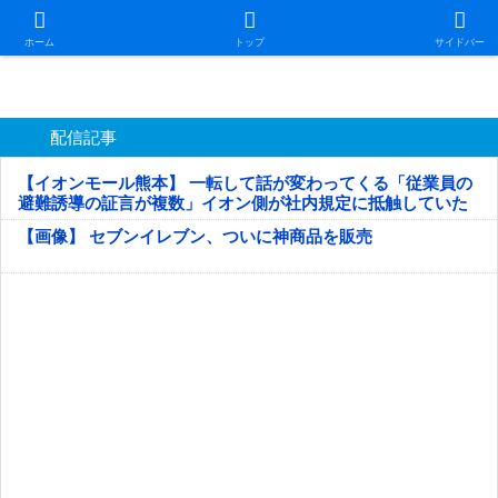
日本第一！ニュース録
ホーム
トップ
サイドバー
配信記事
【イオンモール熊本】 一転して話が変わってくる「従業員の
避難誘導の証言が複数」イオン側が社内規定に抵触していた
疑い
【画像】 セブンイレブン、ついに神商品を販売