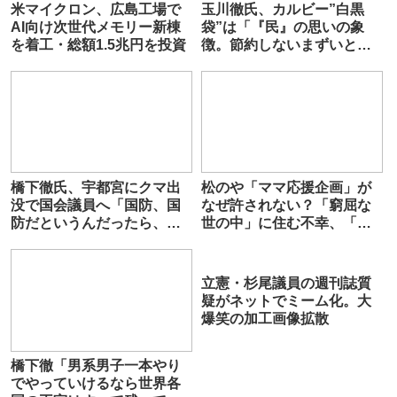
米マイクロン、広島工場で
玉川徹氏、カルビー”白黒
AI向け次世代メモリー新棟
袋”は「『民』の思いの象
を着工・総額1.5兆円を投資
徴。節約しないまずいと思
っている」「政府はそこに
応えているのか」
橋下徹氏、宇都宮にクマ出
松のや「ママ応援企画」が
没で国会議員へ「国防、国
なぜ許されない？「窮屈な
防だというんだったら、ま
世の中」に住む不幸、「尊
ず宇都宮をしっかり守れ」
重し合える社会」は遠ざか
る一方 石原壮一郎氏
立憲・杉尾議員の週刊誌質
疑がネットでミーム化。大
爆笑の加工画像拡散
橋下徹「男系男子一本やり
でやっていけるなら世界各