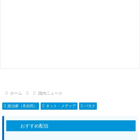
ホーム
国内ニュース
政治家（非自民）
ネット・メディア
パヨク
おすすめ配信