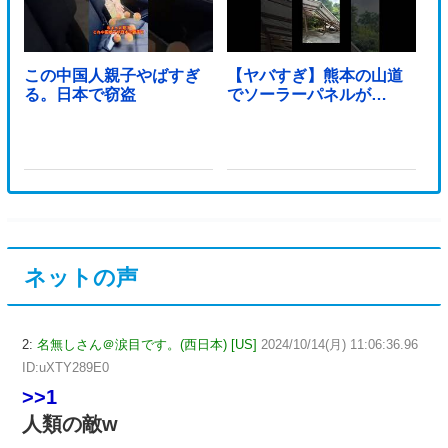
この中国人親子やばすぎ
【ヤバすぎ】熊本の山道
る。日本で窃盗
でソーラーパネルが…
ネットの声
2:
名無しさん＠涙目です。(西日本) [US]
2024/10/14(月) 11:06:36.96
ID:uXTY289E0
>>1
人類の敵w