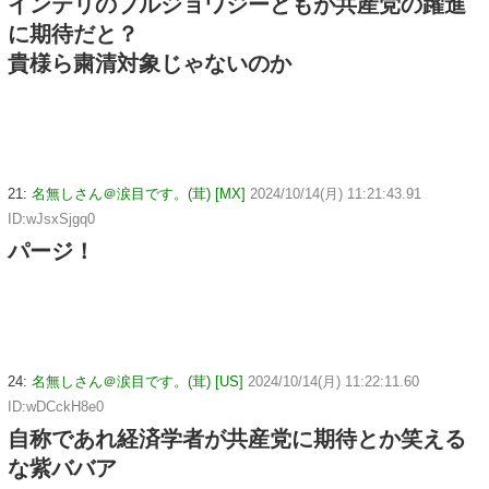
インテリのブルジョワジーどもが共産党の躍進
に期待だと？
貴様ら粛清対象じゃないのか
21:
名無しさん＠涙目です。(茸) [MX]
2024/10/14(月) 11:21:43.91
ID:wJsxSjgq0
パージ！
24:
名無しさん＠涙目です。(茸) [US]
2024/10/14(月) 11:22:11.60
ID:wDCckH8e0
自称であれ経済学者が共産党に期待とか笑える
な紫ババア