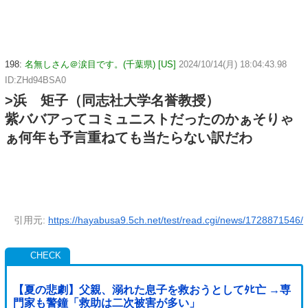
198:
名無しさん＠涙目です。(千葉県) [US]
2024/10/14(月) 18:04:43.98
ID:ZHd94BSA0
>浜 矩子（同志社大学名誉教授）
紫ババアってコミュニストだったのかぁそりゃ
ぁ何年も予言重ねても当たらない訳だわ
引用元:
https://hayabusa9.5ch.net/test/read.cgi/news/1728871546/
【夏の悲劇】父親、溺れた息子を救おうとしてﾀﾋ亡 →専
門家も警鐘「救助は二次被害が多い」