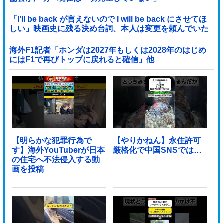
「I’ll be back が言えないので I will be back にさせてほ
しい」映画史に残る決め台詞、本人は変更を頼んでいた
海外F1記者「ホンダは2027年もしくは2028年のはじめ
にはF1で再びトップに戻れると確信」他
【明らかな犯罪行為で
【やりかねん】永住許可
す】海外YouTuberが日本
厳格化で中国SNSでは…
の住宅へ不法侵入する動
画を投稿