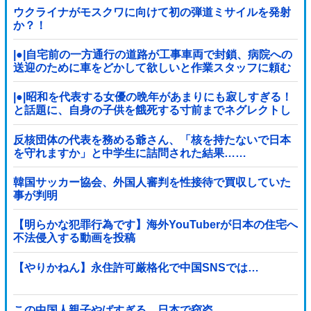
ウクライナがモスクワに向けて初の弾道ミサイルを発射
か？！
|●|自宅前の一方通行の道路が工事車両で封鎖、病院への
送迎のために車をどかして欲しいと作業スタッフに頼む
と……
|●|昭和を代表する女優の晩年があまりにも寂しすぎる！
と話題に、自身の子供を餓死する寸前までネグレクトし
た挙句……
反核団体の代表を務める爺さん、「核を持たないで日本
を守れますか」と中学生に詰問された結果……
韓国サッカー協会、外国人審判を性接待で買収していた
事が判明
【明らかな犯罪行為です】海外YouTuberが日本の住宅へ
不法侵入する動画を投稿
【やりかねん】永住許可厳格化で中国SNSでは…
この中国人親子やばすぎる。日本で窃盗