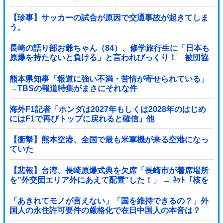
【珍事】サッカーの試合が原因で交通事故が起きてしま
う。
長崎の語り部お爺ちゃん（84）、修学旅行生に「日本も
原爆を持たないと負ける」と言われびっくり！ 被団協
代表（85）も中学生に「核を持たないで日本...
熊本県知事「報道に強い不満・苦情が寄せられている」
→TBSの報道特集がまさにそれな件
海外F1記者「ホンダは2027年もしくは2028年のはじめ
にはF1で再びトップに戻れると確信」他
【衝撃】熊本空港、全国で最も米軍機が来る空港になっ
ていた
【悲報】台湾、長崎原爆式典を欠席「長崎市が着席場所
を”外交団エリア外にあえて配置”した！」 → ﾈｯﾄ「核を
持つ中国に屈指した！」「失礼すぎ」「台湾は筋通し
た！」ｗｗｗｗｗ
「あきれてモノが言えない」「国を維持できるの？」外
国人の永住許可要件の厳格化で在日中国人の本音は？