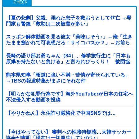
【夏の悲劇】父親、溺れた息子を救おうとしてﾀﾋ亡 →専
門家も警鐘「救助は二次被害が多い」
スッポン解体動画を見る彼女「美味しそう♪」→俺「生き
たまま捌かれて可哀想だろ！サイコパスか？」←お前ら
どっち？
長崎の語り部お爺ちゃん（84）、修学旅行生に「日本も
原爆を持たないと負ける」と言われびっくり！ 被団協
代表（85）も中学生に「核を持たないで日本...
熊本県知事「報道に強い不満・苦情が寄せられている」
→TBSの報道特集がまさにそれな件
【明らかな犯罪行為です】海外YouTuberが日本の住宅へ
不法侵入する動画を投稿
【やりかねん】永住許可厳格化で中国SNSでは…
【今はやってない】 審判への性接待疑惑…大韓サッカー
協会が声明「現在は一切発生していない」