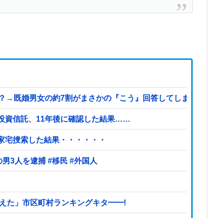
既婚男女の約7割がまさかの『こう』回答してしまうw w w w w
投資信託、11年後に確認した結果……
を家宅捜索した結果・・・・・・
【ヤバい】100件以上の窃盗をしたトルコ国籍の男3人を逮捕 #移民 #外国人
えた」市区町村ランキングキタ━━!