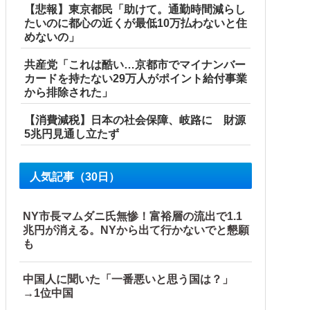
【悲報】東京都民「助けて。通勤時間減らし
たいのに都心の近くが最低10万払わないと住
めないの」
共産党「これは酷い…京都市でマイナンバー
カードを持たない29万人がポイント給付事業
から排除された」
【消費減税】日本の社会保障、岐路に 財源
5兆円見通し立たず
人気記事（30日）
NY市長マムダニ氏無惨！富裕層の流出で1.1
兆円が消える。NYから出て行かないでと懇願
も
中国人に聞いた「一番悪いと思う国は？」
→1位中国