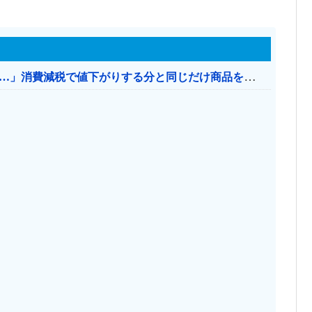
【消費税率1％】 「下げるのが筋なんですけど…」消費減税で値下がりする分と同じだけ商品を値上げして店頭価格を変えない店も