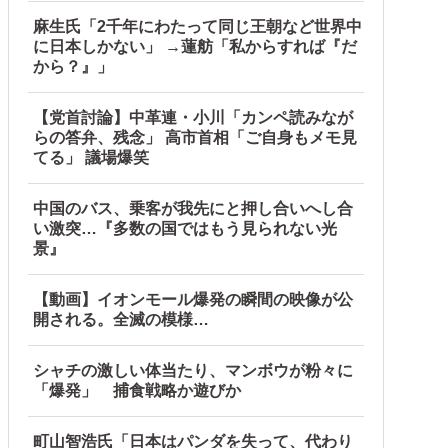
麻生氏「2千年にわたって同じ王朝など世界中
に日本しかない」 →蓮舫「私からすれば『だ
から？』」
【党首討論】中革連・小川「カンペ読みなが
らの答弁、残念」 高市首相「ご自身もメモ見
てる」 議場爆笑
 w w w
中国のバス、乗客が我先にと押し合いへし合
い激突…『多数の国ではもう見られない光
景』
【動画】イオンモール爆発の瞬間の映像が公
開される。全滅の模様…
シャチの激しい体当たり、マンボウが粉々に
「爆発」 捕食戦略か遊びか
町山智浩氏「日本はパンダを失って、代わり