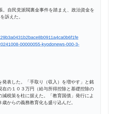
張。自民党派閥裏金事件を踏まえ、政治資金を
置を訴えた。
691529b3a0431b2bace8b0911a4ca0b6f1fe
mg/20241008-00000055-kyodonews-000-3-
発表した。「手取り（収入）を増やす」と銘
現在の１０３万円（給与所得控除と基礎控除の
の減税策を柱に据えた。「教育国債」発行によ
３歳からの義務教育化も盛り込んだ。