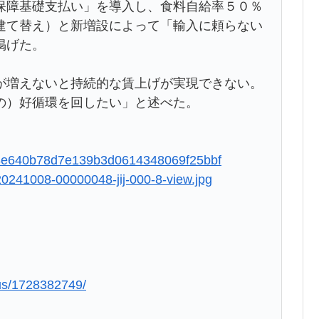
障基礎支払い」を導入し、食料自給率５０％
建て替え）と新増設によって「輸入に頼らない
掲げた。
増えないと持続的な賃上げが実現できない。
の）好循環を回したい」と述べた。
25c8e640b78d7e139b3d0614348069f25bbf
/20241008-00000048-jij-000-8-view.jpg
lus/1728382749/