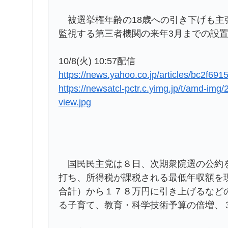
被選挙権年齢の18歳への引き下げも主
監視する第三者機関の来年3月までの設
10/8(火) 10:57配信
https://news.yahoo.co.jp/articles/bc2f
https://newsatcl-pctr.c.yimg.jp/t/amd-i
view.jpg
国民民主党は８日、次期衆院選の公約を
打ち、所得税が課税される最低年収額を
合計）から１７８万円に引き上げるなど
る子育て、教育・科学技術予算の倍増、