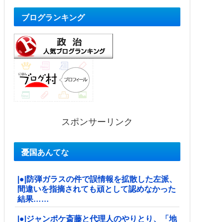
ブログランキング
スポンサーリンク
憂国あんてな
|●|防弾ガラスの件で誤情報を拡散した左派、
間違いを指摘されても頑として認めなかった
結果……
|●|ジャンポケ斎藤と代理人のやりとり、「地