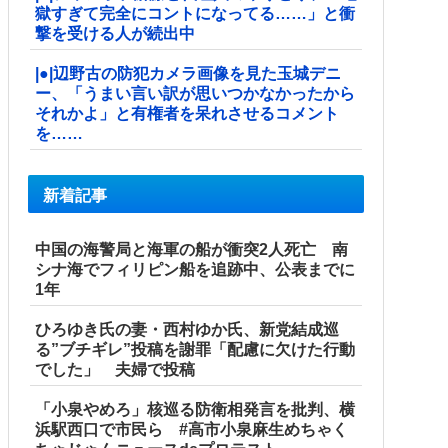
獄すぎて完全にコントになってる……」と衝
撃を受ける人が続出中
|●|辺野古の防犯カメラ画像を見た玉城デニ
ー、「うまい言い訳が思いつかなかったから
それかよ」と有権者を呆れさせるコメント
を……
新着記事
中国の海警局と海軍の船が衝突2人死亡 南
シナ海でフィリピン船を追跡中、公表までに
1年
ひろゆき氏の妻・西村ゆか氏、新党結成巡
る”ブチギレ”投稿を謝罪「配慮に欠けた行動
でした」 夫婦で投稿
「小泉やめろ」核巡る防衛相発言を批判、横
浜駅西口で市民ら #高市小泉麻生めちゃく