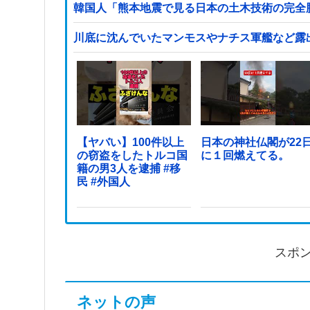
韓国人「熊本地震で見る日本の土木技術の完全勝
川底に沈んでいたマンモスやナチス軍艦など露
【ヤバい】100件以上
日本の神社仏閣が22
の窃盗をしたトルコ国
に１回燃えてる。
籍の男3人を逮捕 #移
民 #外国人
スポ
ネットの声