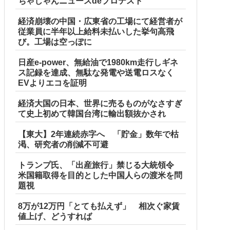
ちゃじゃんニュースdeプロテスト
経済崩壊の中国・広東省の工場にて経営者が
従業員に半年以上給料未払いした挙句高飛
び。工場は空っぽに
日産e-power、無給油で1980km走行しギネ
ス記録を達成、無駄な発電や送電ロスなく
EVよりエコを証明
経済大国の日本、世界に売るものがなさすぎ
て史上初めて韓国台湾に輸出額抜かされ
【東大】2年連続赤字へ 「貯金」数年で枯
渇、研究者の削減不可避
トランプ氏、「出産旅行」禁じる大統領令
米国籍取得を目的とした中国人らの渡米を問
題視
8万が12万円「とても払えず」 相次ぐ家賃
値上げ、どうすれば