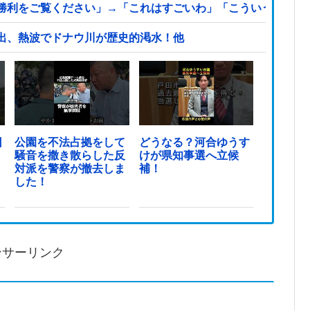
利をご覧ください」→「これはすごいわ」「こういうのを見る
出、熱波でドナウ川が歴史的渇水！他
日
公園を不法占拠をして
どうなる？河合ゆうす
騒音を撒き散らした反
けが県知事選へ立候
対派を警察が撤去しま
補！
した！
ンサーリンク