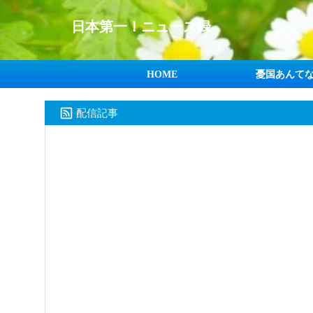
日本第一！ニュース録
HOME
憂国あんて
配信記事