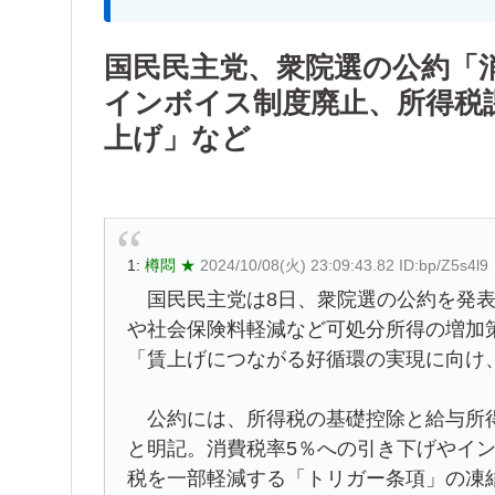
国民民主党、衆院選の公約「
インボイス制度廃止、所得税課
上げ」など
1:
樽悶 ★
2024/10/08(火) 23:09:43.82 ID:bp/Z5s4l9
国民民主党は8日、衆院選の公約を発表
や社会保険料軽減など可処分所得の増加
「賃上げにつながる好循環の実現に向け
公約には、所得税の基礎控除と給与所得控
と明記。消費税率5％への引き下げやイ
税を一部軽減する「トリガー条項」の凍