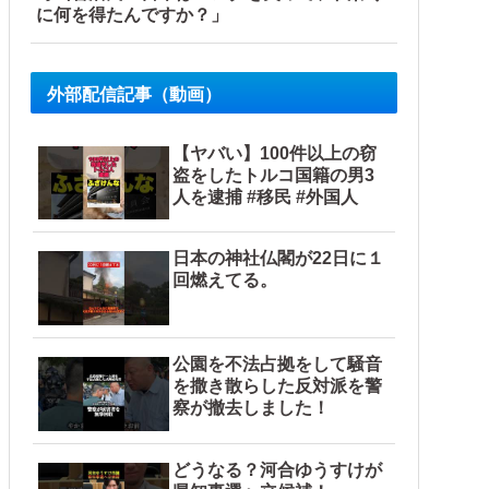
と日本人は何か適当に作る感じがしない・...
に何を得たんですか？」
外部配信記事（動画）
【ヤバい】100件以上の窃
盗をしたトルコ国籍の男3
人を逮捕 #移民 #外国人
日本の神社仏閣が22日に１
回燃えてる。
公園を不法占拠をして騒音
を撒き散らした反対派を警
察が撤去しました！
どうなる？河合ゆうすけが