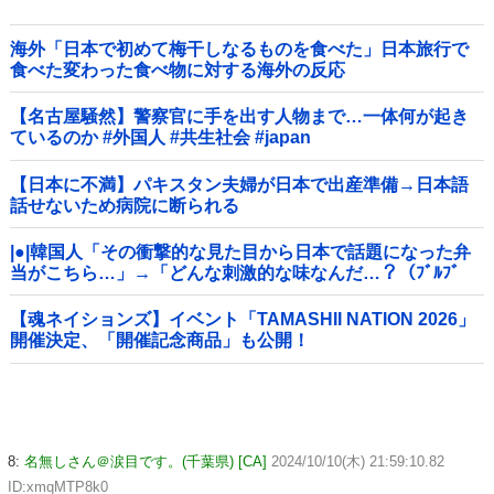
海外「日本で初めて梅干しなるものを食べた」日本旅行で
食べた変わった食べ物に対する海外の反応
【名古屋騒然】警察官に手を出す人物まで…一体何が起き
ているのか #外国人 #共生社会 #japan
【日本に不満】パキスタン夫婦が日本で出産準備→日本語
話せないため病院に断られる
|●|韓国人「その衝撃的な見た目から日本で話題になった弁
当がこちら…」→「どんな刺激的な味なんだ…？（ﾌﾞﾙﾌﾞ
ﾙ」＝韓国の反応
【魂ネイションズ】イベント「TAMASHII NATION 2026」
開催決定、「開催記念商品」も公開！
8:
名無しさん＠涙目です。(千葉県) [CA]
2024/10/10(木) 21:59:10.82
ID:xmqMTP8k0