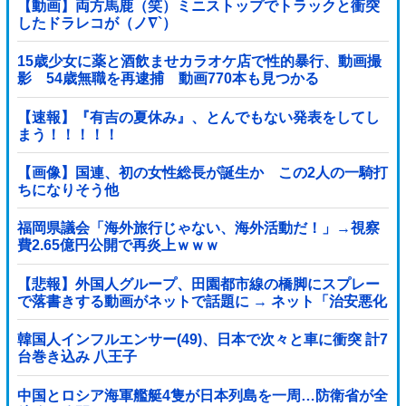
【動画】両方馬鹿（笑）ミニストップでトラックと衝突
したドラレコが（ノ∇`）
15歳少女に薬と酒飲ませカラオケ店で性的暴行、動画撮
影 54歳無職を再逮捕 動画770本も見つかる
【速報】『有吉の夏休み』、とんでもない発表をしてし
まう！！！！！
【画像】国連、初の女性総長が誕生か この2人の一騎打
ちになりそう他
福岡県議会「海外旅行じゃない、海外活動だ！」→視察
費2.65億円公開で再炎上ｗｗｗ
【悲報】外国人グループ、田園都市線の橋脚にスプレー
で落書きする動画がネットで話題に → ネット「治安悪化
の始まり」
韓国人インフルエンサー(49)、日本で次々と車に衝突 計7
台巻き込み 八王子
中国とロシア海軍艦艇4隻が日本列島を一周…防衛省が全