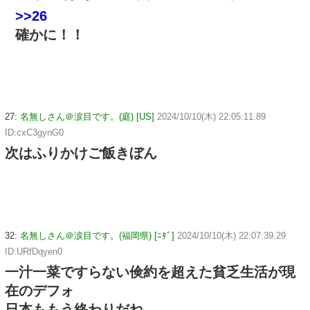
>>26
確かに！！
27:
名無しさん＠涙目です。(庭) [US]
2024/10/10(木) 22:05:11.89
ID:cxC3gynG0
次はふりかけご飯きぼん
32:
名無しさん＠涙目です。(福岡県) [ﾆﾀﾞ]
2024/10/10(木) 22:07:39.29
ID:URfDqyen0
一汁一菜ですらない倹約を超えた貧乏生活が現
在のデフォ
日本ももう終わりだね