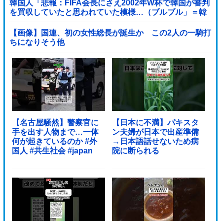
韓国人「悲報：FIFA会長にさえ2002年W杯で韓国が審判
を買収していたと思われていた模様…（ブルブル」＝韓
国の反応
【画像】国連、初の女性総長が誕生か この2人の一騎打
ちになりそう他
【名古屋騒然】警察官に
【日本に不満】パキスタ
手を出す人物まで…一体
ン夫婦が日本で出産準備
何が起きているのか #外
→日本語話せないため病
国人 #共生社会 #japan
院に断られる