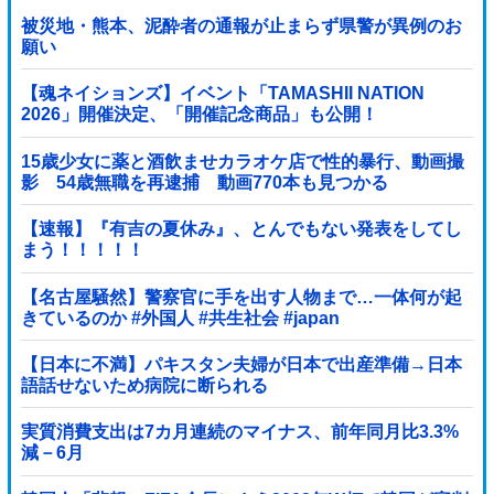
被災地・熊本、泥酔者の通報が止まらず県警が異例のお
願い
【魂ネイションズ】イベント「TAMASHII NATION
2026」開催決定、「開催記念商品」も公開！
15歳少女に薬と酒飲ませカラオケ店で性的暴行、動画撮
影 54歳無職を再逮捕 動画770本も見つかる
【速報】『有吉の夏休み』、とんでもない発表をしてし
まう！！！！！
【名古屋騒然】警察官に手を出す人物まで…一体何が起
きているのか #外国人 #共生社会 #japan
【日本に不満】パキスタン夫婦が日本で出産準備→日本
語話せないため病院に断られる
実質消費支出は7カ月連続のマイナス、前年同月比3.3%
減－6月