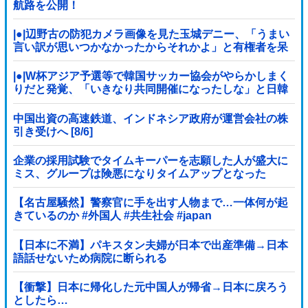
航路を公開！
|●|辺野古の防犯カメラ画像を見た玉城デニー、「うまい
言い訳が思いつかなかったからそれかよ」と有権者を呆
れさせるコメントを……
|●|W杯アジア予選等で韓国サッカー協会がやらかしまく
りだと発覚、「いきなり共同開催になったしな」と日韓
共催の件に言及する声も……
中国出資の高速鉄道、インドネシア政府が運営会社の株
引き受けへ [8/6]
企業の採用試験でタイムキーパーを志願した人が盛大に
ミス、グループは険悪になりタイムアップとなった
が……
【名古屋騒然】警察官に手を出す人物まで…一体何が起
きているのか #外国人 #共生社会 #japan
【日本に不満】パキスタン夫婦が日本で出産準備→日本
語話せないため病院に断られる
【衝撃】日本に帰化した元中国人が帰省→日本に戻ろう
としたら…