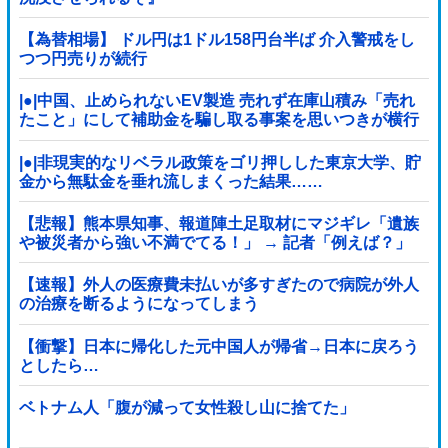
【為替相場】 ドル円は1ドル158円台半ば 介入警戒をし
つつ円売りが続行
|●|中国、止められないEV製造 売れず在庫山積み「売れ
たこと」にして補助金を騙し取る事案を思いつきが横行
|●|非現実的なリベラル政策をゴリ押しした東京大学、貯
金から無駄金を垂れ流しまくった結果……
【悲報】熊本県知事、報道陣土足取材にマジギレ「遺族
や被災者から強い不満でてる！」 → 記者「例えば？」
→ 知事、怒り通り越して呆れてしまう …...
【速報】外人の医療費未払いが多すぎたので病院が外人
の治療を断るようになってしまう
【衝撃】日本に帰化した元中国人が帰省→日本に戻ろう
としたら…
ベトナム人「腹が減って女性殺し山に捨てた」