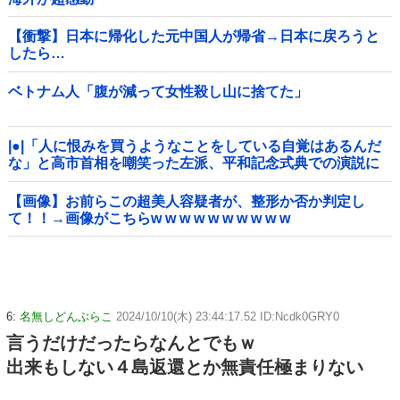
【衝撃】日本に帰化した元中国人が帰省→日本に戻ろうと
したら…
ベトナム人「腹が減って女性殺し山に捨てた」
|●|「人に恨みを買うようなことをしている自覚はあるんだ
な」と高市首相を嘲笑った左派、平和記念式典での演説に
ケチを付けるも……
【画像】お前らこの超美人容疑者が、整形か否か判定し
て！！→画像がこちらw w w w w w w w w w
6:
名無しどんぶらこ
2024/10/10(木) 23:44:17.52 ID:Ncdk0GRY0
言うだけだったらなんとでもｗ
出来もしない４島返還とか無責任極まりない