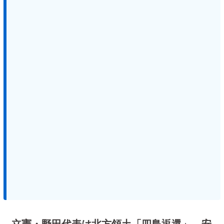
立憲・野田代表は北方領土「四島返還」 安