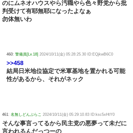
のにムネオハウスやら汚職やら色々野党から批
判受けて有耶無耶になったよなぁ
勿体無いわ
460:
警備員[Lv.18]
2024/10/11(金) 05:28:25.30 ID:EQjkwB6C0
>>458
結局日米地位協定で米軍基地を置かれる可能
性があるから、それがネック
461:
名無しどんぶらこ
2024/10/11(金) 05:29:10.83 ID:ksc5xHtY0
そんな事言ってるから民主党の悪夢って未だに
言われるんだっつーの