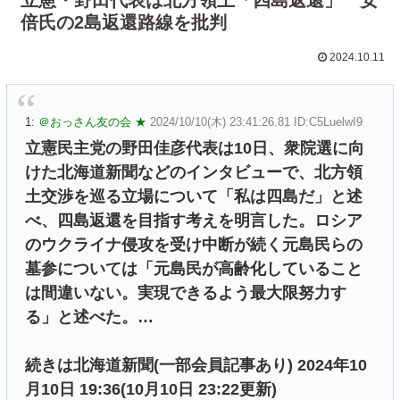
倍氏の2島返還路線を批判
2024.10.11
1:
＠おっさん友の会 ★
2024/10/10(木) 23:41:26.81 ID:C5LuelwI9
立憲民主党の野田佳彦代表は10日、衆院選に向
けた北海道新聞などのインタビューで、北方領
土交渉を巡る立場について「私は四島だ」と述
べ、四島返還を目指す考えを明言した。ロシア
のウクライナ侵攻を受け中断が続く元島民らの
墓参については「元島民が高齢化していること
は間違いない。実現できるよう最大限努力す
る」と述べた。…
続きは北海道新聞(一部会員記事あり) 2024年10
月10日 19:36(10月10日 23:22更新)