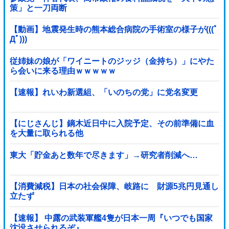
策」と一刀両断
【動画】地震発生時の熊本総合病院の手術室の様子が(((ﾟ
Дﾟ)))
従姉妹の娘が「ワイニートのジッジ（金持ち）」にやた
ら会いに来る理由ｗｗｗｗｗ
【速報】れいわ新選組、「いのちの党」に党名変更
【にじさんじ】鏑木近日中に入院予定、その前準備に血
を大量に取られる他
東大「貯金あと数年で尽きます」→研究者削減へ…
【消費減税】日本の社会保障、岐路に 財源5兆円見通し
立たず
【速報】 中露の武装軍艦4隻が日本一周『いつでも国家
沈没させられるぞ』