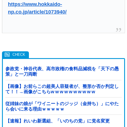
https://www.hokkaido-
np.co.jp/article/1073940/
参政党・神谷代表、高市政権の食料品減税を「天下の愚
策」と一刀両断
【画像】お前らこの超美人容疑者が、整形か否か判定し
て！！→画像がこちらw w w w w w w w w w
従姉妹の娘が「ワイニートのジッジ（金持ち）」にやた
ら会いに来る理由ｗｗｗｗｗ
【速報】れいわ新選組、「いのちの党」に党名変更