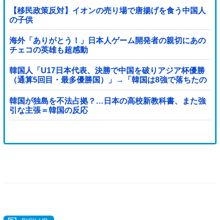
【移民政策反対】イオンの売り場で唐揚げを食う中国人
の子供
海外「ありがとう！」日本人ゲーム開発者の親切にあの
チェコの英雄も超感動
韓国人「U17日本代表、決勝で中国を破りアジア杯優勝
（通算5回目・最多優勝国）」→「韓国は8強で落ちたの
に・・・もう越えられない壁になってしまったね」「韓
国は監督の問題が大きい」「日本はもうどんなに精神勝
韓国が独島を不法占拠？…日本の高校新教科書、また強
利したところで超えられない壁である」
引な主張＝韓国の反応