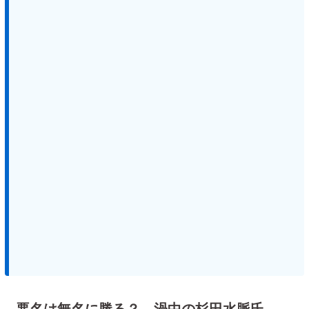
悪名は無名に勝る？ 渦中の杉田水脈氏、