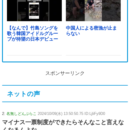
【なんで】竹島ソングを
中国人による密漁が止ま
歌う韓国アイドルグルー
らない
プが待望の日本デビュー
スポンサーリンク
ネットの声
2:
名無しどんぶらこ
2024/10/09(水) 13:50:50.75 ID:LjliFy9D0
マイナス一票制度ができたらそんなこと言えな