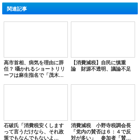
関連記事
高市首相、病気を理由に辞
【消費減税】自民に慎重
任？ 囁かれるショートリリ
論 財源不透明、議論不足
ーフは麻生指名で「茂木敏
充」か （特命記者X）
石破氏「消費税安くします
消費減税 小野寺税調会長
って言うだけなら、それ政
「党内の賛否は６：４で反
策でもなんでもないよ
対が多い」 参加者「賛成