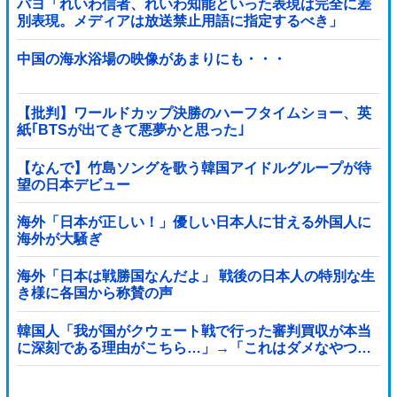
パヨ「れいわ信者、れいわ知能といった表現は完全に差
別表現。メディアは放送禁止用語に指定するべき」
中国の海水浴場の映像があまりにも・・・
【批判】ワールドカップ決勝のハーフタイムショー、英
紙｢BTSが出てきて悪夢かと思った｣
【なんで】竹島ソングを歌う韓国アイドルグループが待
望の日本デビュー
海外「日本が正しい！」優しい日本人に甘える外国人に
海外が大騒ぎ
海外「日本は戦勝国なんだよ」 戦後の日本人の特別な生
き様に各国から称賛の声
韓国人「我が国がクウェート戦で行った審判買収が本当
に深刻である理由がこちら…」→「これはダメなやつ…
（ブルブル」＝韓国の反応