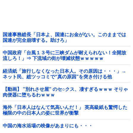
国連事務総長「日本よ、国連にお金がない。このままでは
国連が完全崩壊する。助けろ」
中国政府「台風１３号に三峡ダムが耐えられない！全開放
流しろ！」⇒ 下流域の街が壊滅状態ｗｗｗｗｗ
経済紙「旅行しなくなった日本人。その原因は・・・」→
ネット民、総ツッコミで“真の原因”を突き付ける他
【動画】 ”別れさせ屋” のセ○クス、凄すぎるｗｗｗ そりゃ
肉便器に堕ちるわｗｗｗ
海外「日本人はなんて気高いんだ！」 英高級紙も驚愕した
極限の中の日本人の姿に世界が衝撃
中国の海水浴場の映像があまりにも・・・