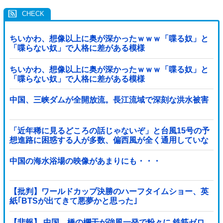
ちいかわ、想像以上に奥が深かったｗｗｗ「喋る奴」と
「喋らない奴」で人格に差がある模様
ちいかわ、想像以上に奥が深かったｗｗｗ「喋る奴」と
「喋らない奴」で人格に差がある模様
中国、三峡ダムが全開放流。長江流域で深刻な洪水被害
「近年稀に見るどころの話じゃないぞ」と台風15号の予
想進路に困惑する人が多数、偏西風が全く通用していな
いんだけど……
中国の海水浴場の映像があまりにも・・・
【批判】ワールドカップ決勝のハーフタイムショー、英
紙｢BTSが出てきて悪夢かと思った｣
【悲報】 中国、橋の欄干が強風一発で粉々に 鉄筋ゼロ