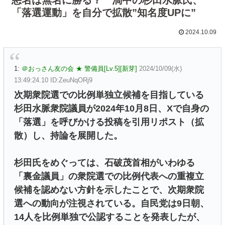
「落選運動」を自分で拡散”知名度UPに”
2024.10.09
1:
＠おっさん友の会 ★ 警備員[Lv.5][新芽]
2024/10/09(水)
13:49:24.10 ID:ZeuNqORj9
次期衆院選での比例単独立候補を目指している
杉田水脈衆院議員が2024年10月8日、Xで自身の
「落選」を呼びかける投稿を引用リポスト（拡
散）し、持論を展開した。
杉田氏をめぐっては、石破茂首相がいわゆる
「裏金議員」の衆院選での比例代表への重複立
候補を認めない方針を示したことで、次期衆院
選への動向が注視されている。自民党は9日朝、
14人を比例単独で公認することを発表したが、