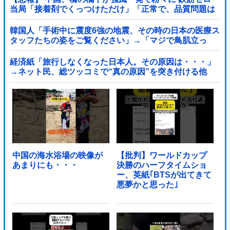
当局「接着剤でくっつけただけ」「正常で、品質問題は
ない」
韓国人「手術中に震度6強の地震、その時の日本の医療ス
タッフたちの姿をご覧ください」→「マジで鳥肌立っ
た」「こういう姿は韓国も見習わないと」...
経済紙「旅行しなくなった日本人。その原因は・・・」
→ネット民、総ツッコミで“真の原因”を突き付ける他
中国の海水浴場の映像が
【批判】ワールドカップ
あまりにも・・・
決勝のハーフタイムショ
ー、英紙｢BTSが出てきて
悪夢かと思った｣