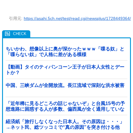
引用元:
https://asahi.5ch.net/test/read.cgi/newsplus/1728449364/
ちいかわ、想像以上に奥が深かったｗｗｗ「喋る奴」と
「喋らない奴」で人格に差がある模様
【動画】タイのティパンコーン王子が日本人女性とデー
トか？
中国、三峡ダムが全開放流。長江流域で深刻な洪水被害
「近年稀に見るどころの話じゃないぞ」と台風15号の予
想進路に困惑する人が多数、偏西風が全く通用していな
いんだけど……
経済紙「旅行しなくなった日本人。その原因は・・・」
→ネット民、総ツッコミで“真の原因”を突き付ける他