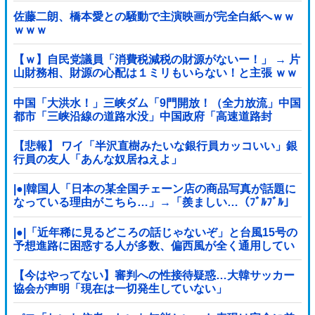
佐藤二朗、橋本愛との騒動で主演映画が完全白紙へｗｗ
ｗｗｗ
【ｗ】自民党議員「消費税減税の財源がないー！」 → 片
山財務相、財源の心配は１ミリもいらない！と主張 ｗｗ
ｗｗｗｗｗｗｗｗｗｗｗｗ
中国「大洪水！」三峡ダム「9門開放！（全力放流」中国
都市「三峡沿線の道路水没」中国政府「高速道路封
鎖！」中国ダム「緊急放流に合わせて開門（土砂崩れ発
生」→
【悲報】 ワイ「半沢直樹みたいな銀行員カッコいい」銀
行員の友人「あんな奴居ねえよ」
|●|韓国人「日本の某全国チェーン店の商品写真が話題に
なっている理由がこちら…」→「羨ましい…（ﾌﾞﾙﾌﾞﾙ」
＝韓国の反応
|●|「近年稀に見るどころの話じゃないぞ」と台風15号の
予想進路に困惑する人が多数、偏西風が全く通用してい
ないんだけど……
【今はやってない】審判への性接待疑惑…大韓サッカー
協会が声明「現在は一切発生していない」