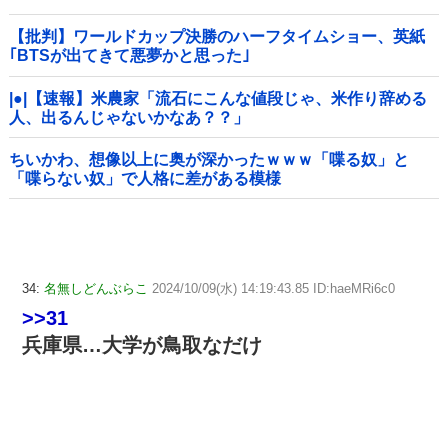
【批判】ワールドカップ決勝のハーフタイムショー、英紙
｢BTSが出てきて悪夢かと思った｣
|●|【速報】米農家「流石にこんな値段じゃ、米作り辞める
人、出るんじゃないかなあ？？」
ちいかわ、想像以上に奥が深かったｗｗｗ「喋る奴」と
「喋らない奴」で人格に差がある模様
34:
名無しどんぶらこ
2024/10/09(水) 14:19:43.85 ID:haeMRi6c0
>>31
兵庫県…大学が鳥取なだけ