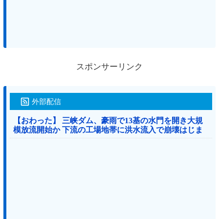
スポンサーリンク
外部配信
【おわった】 三峡ダム、豪雨で13基の水門を開き大規
模放流開始か 下流の工場地帯に洪水流入で崩壊はじま
る