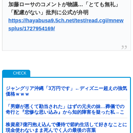
加藤ローサのコメントが物議…「とても無礼」
「配慮がない」批判に公式が弁明
https://hayabusa9.5ch.net/test/read.cgi/mnew
splus/1727954169/
ジャングリア沖縄「3万円です」←ディズニー超えの強気
価格ｗｗｗ
「男癖が悪くて勘当された」はずの元夫の妹…葬儀での
奇行と『悲惨な思い込み』から知的障害を疑った私→こ
っそり病院へ誘導し行政保護させた話
株資産7億円抱え込んで優待で節約生活して好きなことに
現金使わないまま死んでく人の最後の言葉