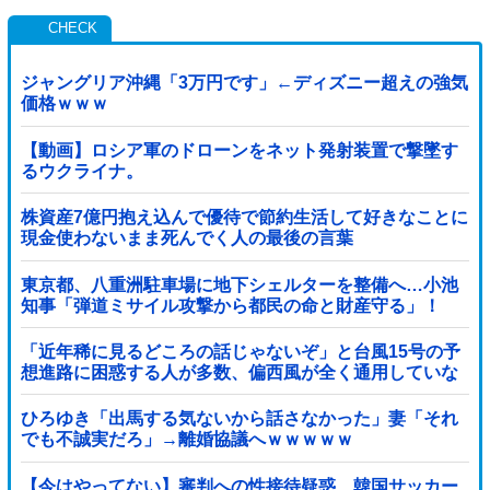
ジャングリア沖縄「3万円です」←ディズニー超えの強気
価格ｗｗｗ
【動画】ロシア軍のドローンをネット発射装置で撃墜す
るウクライナ。
株資産7億円抱え込んで優待で節約生活して好きなことに
現金使わないまま死んでく人の最後の言葉
東京都、八重洲駐車場に地下シェルターを整備へ…小池
知事「弾道ミサイル攻撃から都民の命と財産守る」！
「近年稀に見るどころの話じゃないぞ」と台風15号の予
想進路に困惑する人が多数、偏西風が全く通用していな
いんだけど……他
ひろゆき「出馬する気ないから話さなかった」妻「それ
でも不誠実だろ」→離婚協議へｗｗｗｗｗ
【今はやってない】審判への性接待疑惑…韓国サッカー