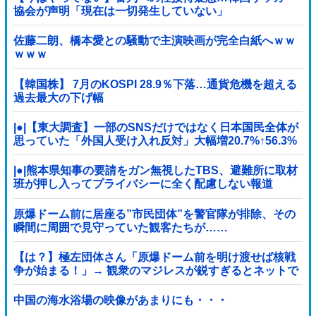
協会が声明「現在は一切発生していない」
佐藤二朗、橋本愛との騒動で主演映画が完全白紙へｗｗ
ｗｗｗ
【韓国株】 7月のKOSPI 28.9％下落…通貨危機を超える
過去最大の下げ幅
|●|【東大調査】一部のSNSだけではなく日本国民全体が
思っていた「外国人受け入れ反対」大幅増20.7%↑56.3%
|●|熊本県知事の要請をガン無視したTBS、避難所に取材
班が押し入ってプライバシーに全く配慮しない報道
を……
原爆ドーム前に居座る”市民団体”を警官隊が排除、その
瞬間に周囲で見守っていた観客たちが……
【は？】極左団体さん「原爆ドーム前を明け渡せば核戦
争が始まる！」→ 観衆のマジレスが鋭すぎるとネットで
話題に → ｗｗｗｗｗｗｗｗｗｗｗｗ
中国の海水浴場の映像があまりにも・・・