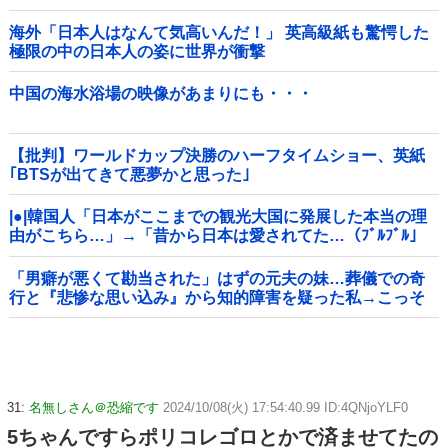
海外「日本人はなんて気高いんだ！」 英高級紙も驚愕した
極限の中の日本人の姿に世界が衝撃
中国の海水浴場の映像があまりにも・・・
【批判】ワールドカップ決勝のハーフタイムショー、英紙
｢BTSが出てきて悪夢かと思った｣
|●|韓国人「日本がここまでの観光大国に発展した本当の理
由がこちら…」→「昔から日本は愛されてた…（ﾌﾞﾙﾌﾞﾙ」
＝韓国の反応
「男癖が悪くて勘当された」はずの元夫の妹…葬儀での奇
行と『悲惨な思い込み』から知的障害を疑った私→こっそ
り病院へ誘導し行政保護させた話
31:
名無しさん＠恐縮です
2024/10/08(火) 17:54:40.99 ID:4QNjoYLF0
5ちゃんですらポリコレゴロとかで済ませてたの