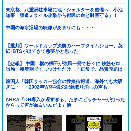
東京都、八重洲駐車場に地下シェルターを整備へ…小池
知事「弾道ミサイル攻撃から都民の命と財産守る」！
中国の海水浴場の映像があまりにも・・・
【批判】ワールドカップ決勝のハーフタイムショー、英
紙｢BTSが出てきて悪夢かと思った｣
【悲報】 中国、橋の欄干が強風一発で粉々に 鉄筋ゼロ
当局「接着剤でくっつけただけ」「正常で、品質問題は
ない」
韓国人「韓国サッカー協会の性接待報道、海外でも大騒
ぎに・・・2002年W杯4強の記録取り消しの声も」
→「マジで国の恥だ」「2002年まで疑う価値があ...
AHRA「DH導入が遅すぎる、たまにピッチャーが打った
からって何が面白いんだよ」他