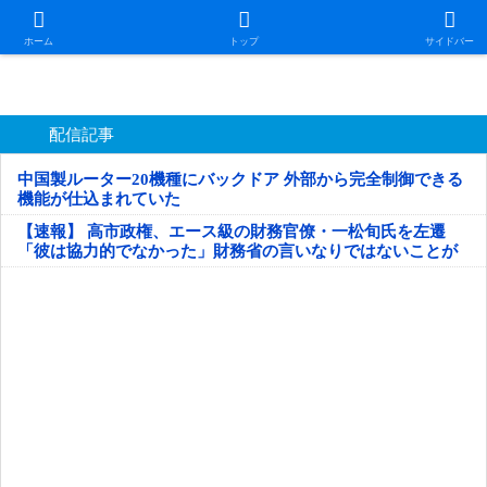
日本第一！ニュース録
ホーム
トップ
サイドバー
配信記事
中国製ルーター20機種にバックドア 外部から完全制御できる
機能が仕込まれていた
【速報】 高市政権、エース級の財務官僚・一松旬氏を左遷
「彼は協力的でなかった」財務省の言いなりではないことが
判明