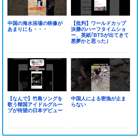
中国の海水浴場の映像が
【批判】ワールドカップ
あまりにも・・・
決勝のハーフタイムショ
ー、英紙｢BTSが出てきて
悪夢かと思った｣
【なんで】竹島ソングを
中国人による密漁が止ま
歌う韓国アイドルグルー
らない
プが待望の日本デビュー