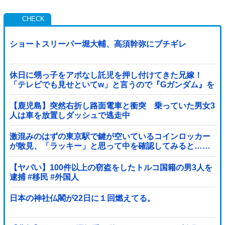
ショートスリーパー堀大輔、高須幹弥にブチギレ
休日に甥っ子をアポなし託児を押し付けてきた兄嫁！
「テレビでも見せといてw」と言うので『Gガンダム』を
一気見させた結果……甥っ子が重度の中二病を発症して
家で大暴れｗｗ
【鹿児島】突然右折し路面電車と衝突 乗っていた男女3
人は車を放置しダッシュで逃走中
激混みのはずの東京駅で鍵が空いているコインロッカー
が散見、「ラッキー」と思って中を確認してみると……
【ヤバい】100件以上の窃盗をしたトルコ国籍の男3人を
逮捕 #移民 #外国人
日本の神社仏閣が22日に１回燃えてる。