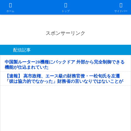
日本第一！ニュース録
ホーム
トップ
サイドバー
スポンサーリンク
配信記事
中国製ルーター20機種にバックドア 外部から完全制御できる
機能が仕込まれていた
【速報】 高市政権、エース級の財務官僚・一松旬氏を左遷
「彼は協力的でなかった」財務省の言いなりではないことが
判明