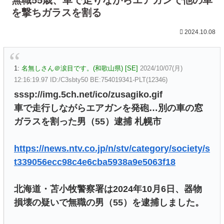
を撃ちガラスを割る
2024.10.08
1:
名無しさん＠涙目です。(和歌山県) [SE]
2024/10/07(月)
12:16:19.97 ID:/C3sbty50 BE:754019341-PLT(12346)
sssp://img.5ch.net/ico/zusagiko.gif
車で走行しながらエアガンを発砲…別の車の窓
ガラスを割った男（55）逮捕 札幌市
https://news.ntv.co.jp/n/stv/category/society/s
t339056ecc98c4e6cba5938a9e5063f18
北海道・苫小牧警察署は2024年10月6日、器物
損壊の疑いで無職の男（55）を逮捕しました。