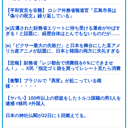
【平和宣言を非難】 ロシア外務省報道官「広島市長は
『偽りの呪文』繰り返している」
|●|左遷された財務省エリートに待ち受ける運命がやばす
ぎる！と話題に、経歴自体はとんでもないものだが……
|●|「ピクサー最大の失敗だ」と日本を舞台にした某アメ
リカ産アニメが話題に、日本と韓国の両方に失礼すぎる
わ……
【悲報】財務省「レジ都合で消費税を0％にできませ
ん！」 → X民「指定ゴミ袋を買ってレシート見たら消費
税はゼロになるんだけど？」ｗｗｗｗｗｗｗｗ...
【衝撃】ブラジルで『異変』が起こっている模
様・・・・・・
【ヤバい】100件以上の窃盗をしたトルコ国籍の男3人を
逮捕 #移民 #外国人
日本の神社仏閣が22日に１回燃えてる。