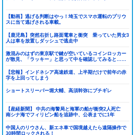
【動画】逃げる判断はやっ！埼玉でスマホ運転のプリウ
スに当て逃げされる車載。
【鹿児島】突然右折し路面電車と衝突 乗っていた男女3
人は車を放置しダッシュで逃走中
激混みのはずの東京駅で鍵が空いているコインロッカー
が散見、「ラッキー」と思って中を確認してみると……
【悲報】インドネシア高速鉄道、上半期だけで前年の赤
字を上回ってしまう
wwwwwwwwwwwwwwwwwwwwwwwwwwwwwwwwww
wwwwwwwwwww他
ショートスリーパー堀大輔、高須幹弥にブチギレ
【産経新聞】 中共の海警局と海軍の船が衝突2人死亡
南シナ海でフィリピン船を追跡中、公表までに1年
中国人のリウさん、新エネ車で国境越えたら遠隔操作で
30時間ロックされる！