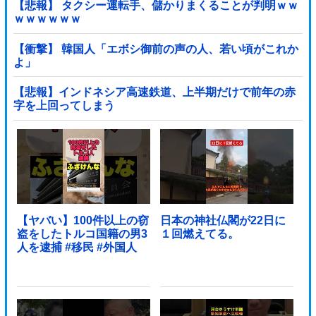
【悲報】 タクシー運転手、儲かりまくることが判明ｗｗ
ｗｗｗｗｗｗ
【衝撃】 韓国人「エボシ御前の声の人、若い頃がこれか
よ」
【悲報】インドネシア高速鉄道、上半期だけで前年の赤
字を上回ってしまう
wwwwwwwwwwwwwwwwwwwwwwwwwwwwwwwwww
wwwwwwwwwww他
【ヤバい】100件以上の窃
日本の神社仏閣が22日に
盗をしたトルコ国籍の男3
１回燃えてる。
人を逮捕 #移民 #外国人