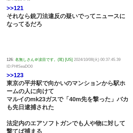
>>121
それなら銃刀法違反の疑いでってニュースに
なってるだろ
126:
名無しさん＠涙目です。(茸) [US]
2024/10/08(火) 00:37:45.39
ID:PHfSeaDO0
>>123
東京の平井駅で向かいのマンションから駅ホ
ームの人に向けて
マルイのmk23ガスで「40m先を撃った」バカ
も先日逮捕された
法定内のエアソフトガンでも人や物に対して
撃てば捕まる