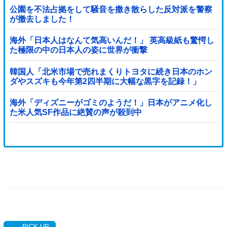
公園を不法占拠をして騒音を撒き散らした反対派を警察
が撤去しました！
海外「日本人はなんて気高いんだ！」 英高級紙も驚愕し
た極限の中の日本人の姿に世界が衝撃
韓国人「北米市場で売れまくりトヨタに続き日本のホン
ダやスズキも今年第2四半期に大幅な黒字を記録！」
→「あまりにも見事なV字回復‥」
海外「ディズニーがゴミのようだ！」日本がアニメ化し
た米人気SF作品に絶賛の声が殺到中