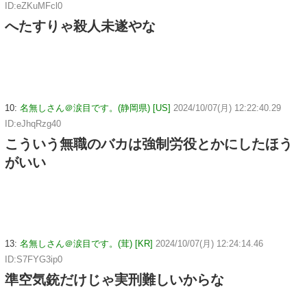
ID:eZKuMFcl0
へたすりゃ殺人未遂やな
10:
名無しさん＠涙目です。(静岡県) [US]
2024/10/07(月) 12:22:40.29
ID:eJhqRzg40
こういう無職のバカは強制労役とかにしたほう
がいい
13:
名無しさん＠涙目です。(茸) [KR]
2024/10/07(月) 12:24:14.46
ID:S7FYG3ip0
準空気銃だけじゃ実刑難しいからな