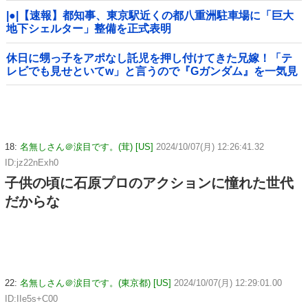
|●|【速報】都知事、東京駅近くの都八重洲駐車場に「巨大
地下シェルター」整備を正式表明
休日に甥っ子をアポなし託児を押し付けてきた兄嫁！「テ
レビでも見せといてw」と言うので『Gガンダム』を一気見
させた結果……甥っ子が重度の中二病を発症して家で大暴
れｗｗ
18:
名無しさん＠涙目です。(茸) [US]
2024/10/07(月) 12:26:41.32
ID:jz22nExh0
子供の頃に石原プロのアクションに憧れた世代
だからな
22:
名無しさん＠涙目です。(東京都) [US]
2024/10/07(月) 12:29:01.00
ID:IIe5s+C00