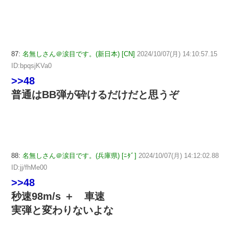
87:
名無しさん＠涙目です。(新日本) [CN]
2024/10/07(月) 14:10:57.15
ID:bpqsjKVa0
>>48
普通はBB弾が砕けるだけだと思うぞ
88:
名無しさん＠涙目です。(兵庫県) [ﾆﾀﾞ]
2024/10/07(月) 14:12:02.88
ID:jj/fhMe00
>>48
秒速98m/s ＋ 車速
実弾と変わりないよな