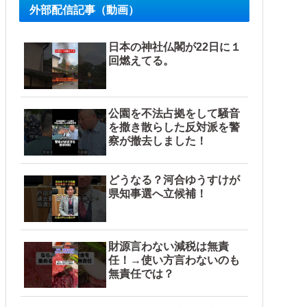
外部配信記事（動画）
日本の神社仏閣が22日に１
回燃えてる。
公園を不法占拠をして騒音
を撒き散らした反対派を警
察が撤去しました！
どうなる？河合ゆうすけが
県知事選へ立候補！
財源言わない減税は無責
任！→使い方言わないのも
無責任では？