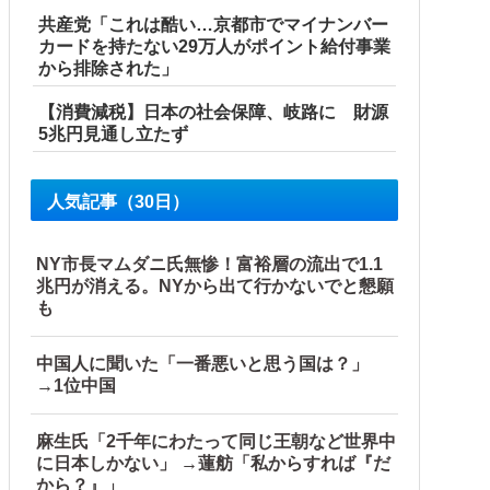
共産党「これは酷い…京都市でマイナンバー
カードを持たない29万人がポイント給付事業
から排除された」
【消費減税】日本の社会保障、岐路に 財源
5兆円見通し立たず
人気記事（30日）
NY市長マムダニ氏無惨！富裕層の流出で1.1
兆円が消える。NYから出て行かないでと懇願
も
中国人に聞いた「一番悪いと思う国は？」
→1位中国
麻生氏「2千年にわたって同じ王朝など世界中
に日本しかない」 →蓮舫「私からすれば『だ
から？』」