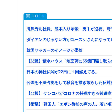
滝沢秀明社長、熊本入り示唆「男手が必要。時
ダイアンのじゃない方がユースケさんになって
韓国サッカーのイメージが墜落
【悲報】積水ハウス「地面師に55億円騙し取
日本の神社仏閣が22日に１回燃えてる。
公園を不法占拠をして騒音を撒き散らした反対
【悲報】 ケンコバがコロナの特殊すぎる後遺
【衝撃】 韓国人「エボシ御前の声の人、若い