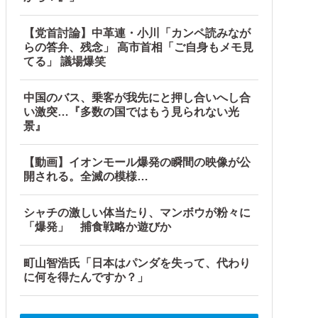
【党首討論】中革連・小川「カンペ読みなが
らの答弁、残念」 高市首相「ご自身もメモ見
てる」 議場爆笑
中国のバス、乗客が我先にと押し合いへし合
い激突…『多数の国ではもう見られない光
景』
【動画】イオンモール爆発の瞬間の映像が公
開される。全滅の模様…
シャチの激しい体当たり、マンボウが粉々に
「爆発」 捕食戦略か遊びか
町山智浩氏「日本はパンダを失って、代わり
に何を得たんですか？」