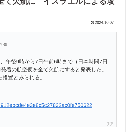
全て欠航に イスラエルによる攻
2024.10.07
0YB9
午後9時から7日午前6時まで（日本時間7日
内発着の航空便を全て欠航にすると発表した。
た措置とみられる。
1464912ebcde4e3e8c5c27832ac0fe750622