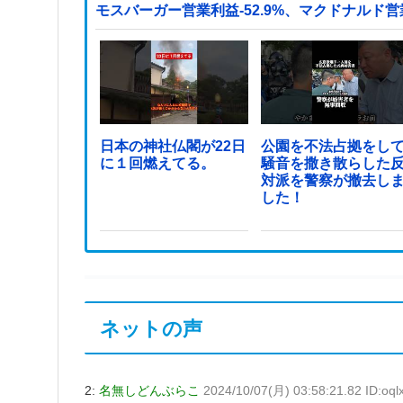
モスバーガー営業利益-52.9%、マクドナルド営業
日本の神社仏閣が22日
公園を不法占拠をし
に１回燃えてる。
騒音を撒き散らした
対派を警察が撤去し
した！
ネットの声
2:
名無しどんぶらこ
2024/10/07(月) 03:58:21.82 ID:oq