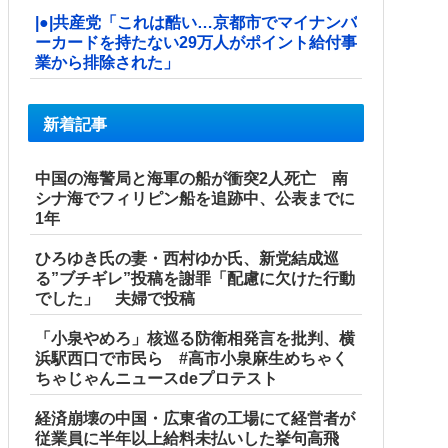
|●|共産党「これは酷い…京都市でマイナンバ
ーカードを持たない29万人がポイント給付事
業から排除された」
新着記事
中国の海警局と海軍の船が衝突2人死亡 南
シナ海でフィリピン船を追跡中、公表までに
1年
ひろゆき氏の妻・西村ゆか氏、新党結成巡
る”ブチギレ”投稿を謝罪「配慮に欠けた行動
でした」 夫婦で投稿
「小泉やめろ」核巡る防衛相発言を批判、横
浜駅西口で市民ら #高市小泉麻生めちゃく
ちゃじゃんニュースdeプロテスト
経済崩壊の中国・広東省の工場にて経営者が
従業員に半年以上給料未払いした挙句高飛