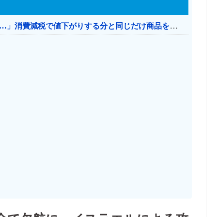
【消費税率1％】 「下げるのが筋なんですけど…」消費減税で値下がりする分と同じだけ商品を値上げして店頭価格を変えない店も