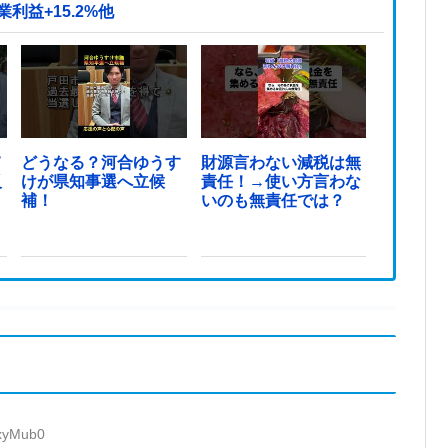
利益+15.2%他
て
どうなる？河合ゆうす
財源言わない減税は無
反
けが県知事選へ立候
責任！→使い方言わな
ま
補！
いのも無責任では？
lxyMub0