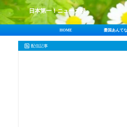
日本第一！ニュース録
HOME
憂国あんて
配信記事