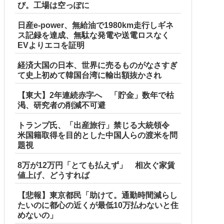
び。工場は空っぽに
日産e-power、無給油で1980km走行しギネ
ス記録を達成、無駄な発電や送電ロスなく
EVよりエコを証明
経済大国の日本、世界に売るものがなさすぎ
て史上初めて韓国台湾に輸出額抜かされ
【東大】2年連続赤字へ 「貯金」数年で枯
渇、研究者の削減不可避
トランプ氏、「出産旅行」禁じる大統領令
米国籍取得を目的とした中国人らの渡米を問
題視
8万が12万円「とても払えず」 相次ぐ家賃
値上げ、どうすれば
【悲報】東京都民「助けて。通勤時間減らし
たいのに都心の近くが最低10万払わないと住
めないの」