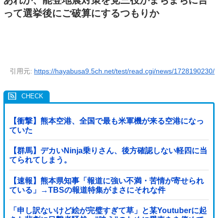
って選挙後にご破算にするつもりか
引用元:
https://hayabusa9.5ch.net/test/read.cgi/news/1728190230/
【衝撃】熊本空港、全国で最も米軍機が来る空港になっ
ていた
【群馬】デカいNinja乗りさん、後方確認しない軽四に当
てられてしまう。
【速報】熊本県知事「報道に強い不満・苦情が寄せられ
ている」→TBSの報道特集がまさにそれな件
「申し訳ないけど絵が完璧すぎて草」と某Youtuberに起