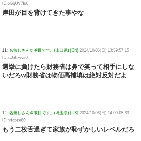
ID:oGqUV7ls0
岸田が目を背けてきた事やな
11:
名無しさん＠涙目です。(山口県) [CN]
2024/10/06(日) 13:59:57.15
ID:scG8Fvzr0
選挙に負けたら財務省は鼻で笑って相手にしな
いだろw財務省は物価高補填は絶対反対だよ
12:
名無しさん＠涙目です。(埼玉県) [US]
2024/10/06(日) 14:00:05.63
ID:hrfqpze80
もう二枚舌過ぎて家族が恥ずかしいレベルだろ