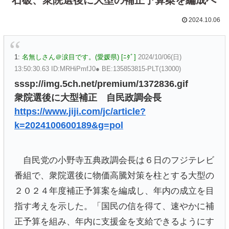
2024.10.06
1:
名無しさん＠涙目です。(愛媛県) [ﾆﾀﾞ]
2024/10/06(日)
13:50:30.63 ID:MRHiPmfJ0● BE:135853815-PLT(13000)
sssp://img.5ch.net/premium/1372836.gif
衆院選後に大型補正 自民政調会長
https://www.jiji.com/jc/article?
k=2024100600189&g=pol
自民党の小野寺五典政調会長は６日のフジテレビ
番組で、衆院選後に物価高騰対策を柱とする大型の
２０２４年度補正予算案を編成し、年内の成立を目
指す考えを示した。「国民の信を得て、速やかに補
正予算を組み、年内に支援金を支給できるようにす