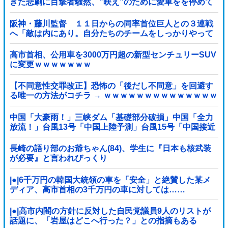
きた悲劇に目撃者騒然、”映え”のために愛車をを停めて
撮影していたら……
阪神・藤川監督 １１日からの同率首位巨人との３連戦
へ「敵は内にあり。自分たちのチームをしっかりやって
いく」他
高市首相、公用車を3000万円超の新型センチュリーSUV
に変更ｗｗｗｗｗｗｗ
【不同意性交罪改正】恐怖の「後だし不同意」を回避す
る唯一の方法がコチラ → ｗｗｗｗｗｗｗｗｗｗｗｗｗｗ
ｗｗ
中国「大豪雨！」三峡ダム「基礎部分破損」中国「全力
放流！」台風13号「中国上陸予測」台風15号「中国接近
（画像」中国「台風同時上陸！（穀物生産が壊滅危機」
→
長崎の語り部のお爺ちゃん(84)、学生に『日本も核武装
が必要』と言われびっくり
|●|6千万円の韓国大統領の車を「安全」と絶賛した某メ
ディア、高市首相の3千万円の車に対しては……
|●|高市内閣の方針に反対した自民党議員9人のリストが
話題に、「岩屋はどこへ行った？」との指摘もある