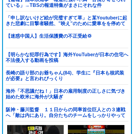
ている」→TBSの報道特集がまさにそれな件
「申し訳ないけど絵が完璧すぎて草」と某Youtuberに起
きた悲劇に目撃者騒然、”映え”のために愛車をを停めて
撮影していたら……
【迷惑中国人】生活保護費の不正受給💢
【明らかな犯罪行為です】海外YouTuberが日本の住宅へ
不法侵入する動画を投稿
長崎の語り部のお爺ちゃん(84)、学生に『日本も核武装
が必要』と言われびっくり
海外「不思議だね！」日本の雇用制度の正しさに気づき
始めた欧米に海外が大騒ぎ
阪神・藤川監督 １１日からの同率首位巨人との３連戦
へ「敵は内にあり。自分たちのチームをしっかりやって
いく」他