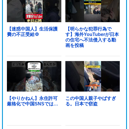
【迷惑中国人】生活保護
【明らかな犯罪行為で
費の不正受給💢
す】海外YouTuberが日本
の住宅へ不法侵入する動
画を投稿
【やりかねん】永住許可
この中国人親子やばすぎ
厳格化で中国SNSでは…
る。日本で窃盗