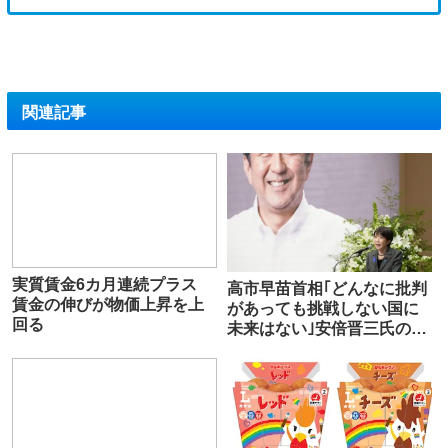
関連記事
実質賃金6カ月連続プラス
高市早苗首相｢どんなに批判
賃金の伸びが物価上昇を上
があっても挑戦しない国に
回る
未来はない｣安倍晋三氏の志
継承の集いで決意 萩生田
光一氏｢高市を全力で支えた
い