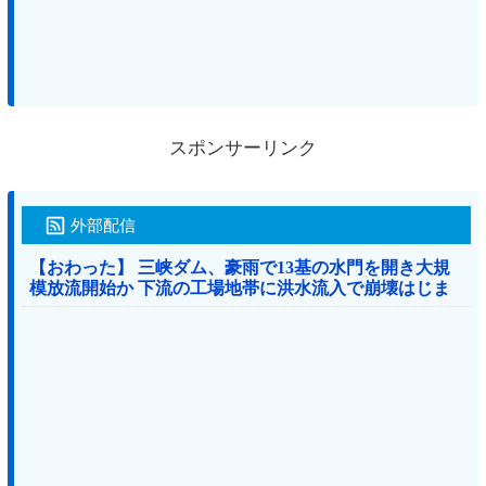
スポンサーリンク
外部配信
【おわった】 三峡ダム、豪雨で13基の水門を開き大規
模放流開始か 下流の工場地帯に洪水流入で崩壊はじま
る