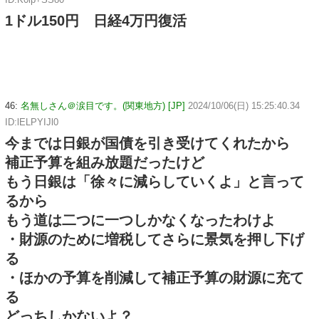
1ドル150円 日経4万円復活
46:
名無しさん＠涙目です。(関東地方) [JP]
2024/10/06(日) 15:25:40.34
ID:lELPYIJl0
今までは日銀が国債を引き受けてくれたから
補正予算を組み放題だったけど
もう日銀は「徐々に減らしていくよ」と言って
るから
もう道は二つに一つしかなくなったわけよ
・財源のために増税してさらに景気を押し下げ
る
・ほかの予算を削減して補正予算の財源に充て
る
どっちしかないよ？