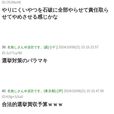
ID:i76Jf8xH0
やりにくいやつを石破に全部やらせて責任取ら
せてやめさせる感じかな
39:
名無しさん＠涙目です。(庭) [ﾆﾀﾞ]
2024/10/06(日) 15:15:23.57
ID:JuY7cy/90
選挙対策のバラマキ
40:
名無しさん＠涙目です。(東京都) [JP]
2024/10/06(日) 15:15:47.85
ID:K0lp+SSo0
合法的選挙買収予算ｗｗｗ