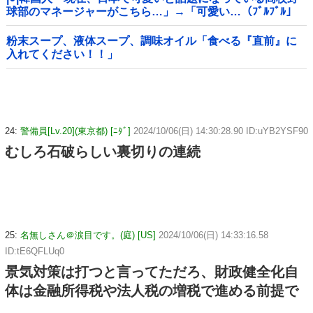
球部のマネージャーがこちら…」→「可愛い…（ﾌﾞﾙﾌﾞﾙ」
＝韓国の反応
粉末スープ、液体スープ、調味オイル「食べる『直前』に
入れてください！！」
24:
警備員[Lv.20](東京都) [ﾆﾀﾞ]
2024/10/06(日) 14:30:28.90 ID:uYB2YSF90
むしろ石破らしい裏切りの連続
25:
名無しさん＠涙目です。(庭) [US]
2024/10/06(日) 14:33:16.58
ID:tE6QFLUq0
景気対策は打つと言ってただろ、財政健全化自
体は金融所得税や法人税の増税で進める前提で