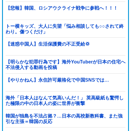
が……
【悲報】韓国、ロシアウクライナ戦争に参戦へ！！！
トー横キッズ、大人に失望「悩み相談しても○○されて終
わり。傷つくだけ」
【迷惑中国人】生活保護費の不正受給💢
【明らかな犯罪行為です】海外YouTuberが日本の住宅へ
不法侵入する動画を投稿
【やりかねん】永住許可厳格化で中国SNSでは…
海外「日本人はなんて気高いんだ！」 英高級紙も驚愕し
た極限の中の日本人の姿に世界が衝撃
韓国が独島を不法占拠？…日本の高校新教科書、また強
引な主張＝韓国の反応