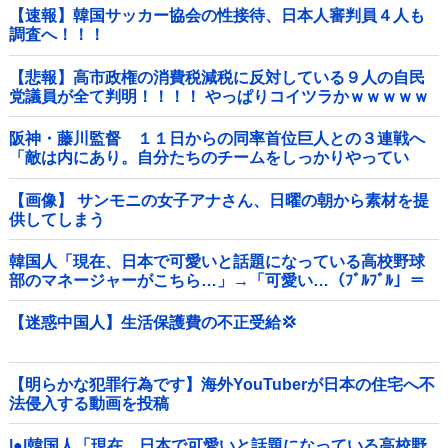
【速報】韓国サッカー協会の性接待、日本人審判員４人も
調査へ！！！
【悲報】高市政権の消費税減税に反対している９人の自民
党議員が全て判明！！！！ やっぱりコイツラかｗｗｗｗｗ
阪神・藤川監督 １１日からの同率首位巨人との３連戦へ
「敵は内にあり。自分たちのチームをしっかりやってい
く」他
【画像】 サンモニの女子アナさん、日曜の朝から素材を提
供してしまう
韓国人「現在、日本で可愛いと話題になっている高校野球
部のマネージャーがこちら…」→「可愛い…（ﾌﾞﾙﾌﾞﾙ」＝
韓国の反応
【迷惑中国人】生活保護費の不正受給💢
【明らかな犯罪行為です】海外YouTuberが日本の住宅へ不
法侵入する動画を投稿
|●|韓国人「現在、日本で可愛いと話題になっている高校野