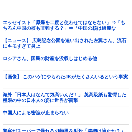
エッセイスト「原爆を二度と使わせてはならない」⇒「も
ちろん中国の核も非難する？」⇒「中国の核は綺麗な
核！」
【ニュース】 広島記念公園を追い出された左翼さん、流石
にキモすぎて炎上
ロシアさん、国民の財産を没収しはじめる他
【画像】 このハゲにやられたJKがたくさんいるという事実
海外「日本人はなんて気高いんだ！」 英高級紙も驚愕した
極限の中の日本人の姿に世界が衝撃
中国人による密漁が止まらない
警察がスーパーで暴れる刃物男を射殺「発砲は適正か？」