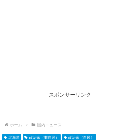
スポンサーリンク
ホーム
国内ニュース
北海道
政治家（非自民）
政治家（自民）