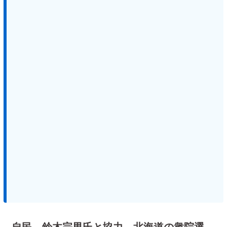
自民、鈴木宗男氏と協力 北海道の衆院選