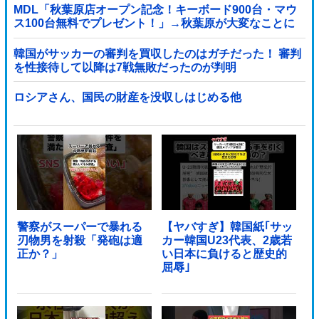
MDL「秋葉原店オープン記念！キーボード900台・マウ
ス100台無料でプレゼント！」→秋葉原が大変なことに
なってしまう
韓国がサッカーの審判を買収したのはガチだった！ 審判
を性接待して以降は7戦無敗だったのが判明
ロシアさん、国民の財産を没収しはじめる他
警察がスーパーで暴れる
【ヤバすぎ】韓国紙｢サッ
刃物男を射殺「発砲は適
カー韓国U23代表、2歳若
正か？」
い日本に負けると歴史的
屈辱｣