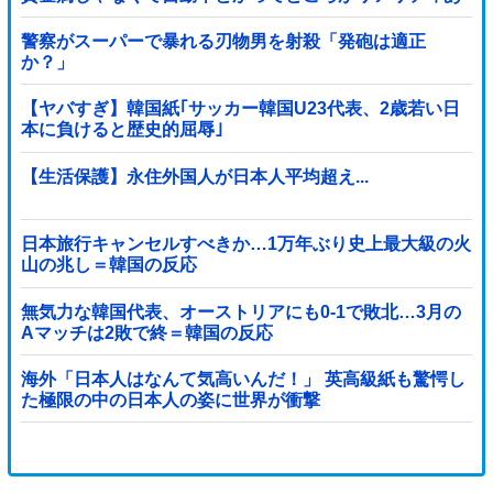
りすぎる……
警察がスーパーで暴れる刃物男を射殺「発砲は適正
か？」
【ヤバすぎ】韓国紙｢サッカー韓国U23代表、2歳若い日
本に負けると歴史的屈辱｣
【生活保護】永住外国人が日本人平均超え...
日本旅行キャンセルすべきか…1万年ぶり史上最大級の火
山の兆し＝韓国の反応
無気力な韓国代表、オーストリアにも0-1で敗北…3月の
Aマッチは2敗で終＝韓国の反応
海外「日本人はなんて気高いんだ！」 英高級紙も驚愕し
た極限の中の日本人の姿に世界が衝撃