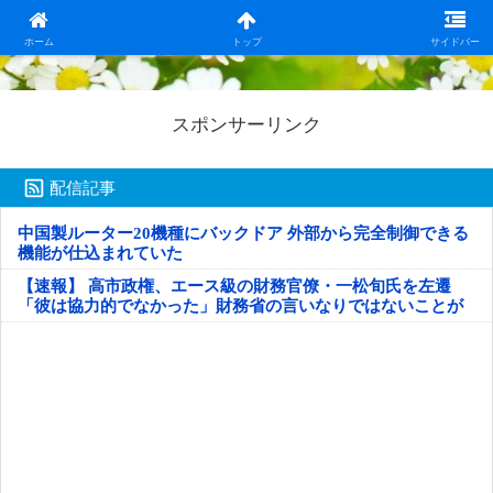
日本第一！ニュース録
ホーム
トップ
サイドバー
スポンサーリンク
配信記事
中国製ルーター20機種にバックドア 外部から完全制御できる
機能が仕込まれていた
【速報】 高市政権、エース級の財務官僚・一松旬氏を左遷
「彼は協力的でなかった」財務省の言いなりではないことが
判明