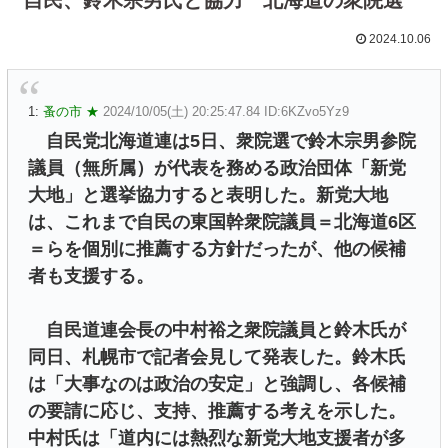
2024.10.06
1:
蚤の市 ★
2024/10/05(土) 20:25:47.84 ID:6KZvo5Yz9
自民党北海道連は5日、衆院選で鈴木宗男参院
議員（無所属）が代表を務める政治団体「新党
大地」と選挙協力すると表明した。新党大地
は、これまで自民の東国幹衆院議員＝北海道6区
＝らを個別に推薦する方針だったが、他の候補
者も支援する。
自民道連会長の中村裕之衆院議員と鈴木氏が
同日、札幌市で記者会見して発表した。鈴木氏
は「大事なのは政治の安定」と強調し、各候補
の要請に応じ、支持、推薦する考えを示した。
中村氏は「道内には熱烈な新党大地支援者が多