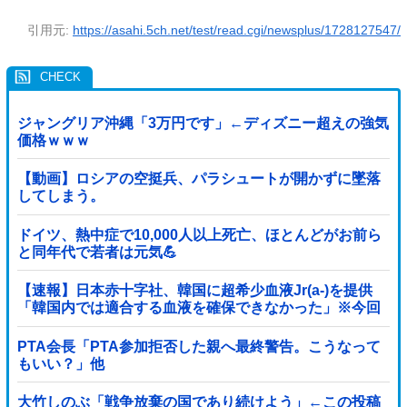
引用元:
https://asahi.5ch.net/test/read.cgi/newsplus/1728127547/
ジャングリア沖縄「3万円です」←ディズニー超えの強気
価格ｗｗｗ
【動画】ロシアの空挺兵、パラシュートが開かずに墜落
してしまう。
ドイツ、熱中症で10,000人以上死亡、ほとんどがお前ら
と同年代で若者は元気💪
【速報】日本赤十字社、韓国に超希少血液Jr(a-)を提供
「韓国内では適合する血液を確保できなかった」※今回
で4回目
PTA会長「PTA参加拒否した親へ最終警告。こうなって
もいい？」他
大竹しのぶ「戦争放棄の国であり続けよう」←この投稿