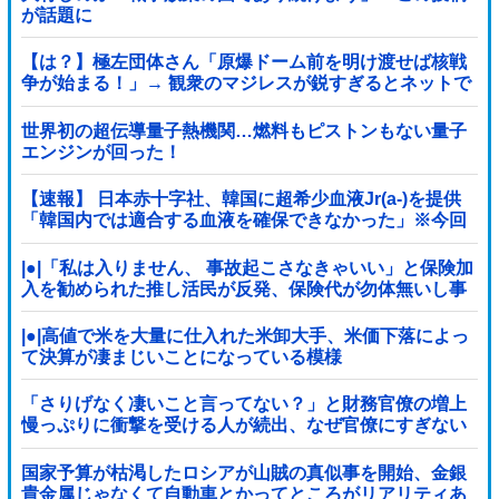
が話題に
【は？】極左団体さん「原爆ドーム前を明け渡せば核戦
争が始まる！」→ 観衆のマジレスが鋭すぎるとネットで
話題に → ｗｗｗｗｗｗｗｗｗｗｗｗ
世界初の超伝導量子熱機関…燃料もピストンもない量子
エンジンが回った！
【速報】 日本赤十字社、韓国に超希少血液Jr(a-)を提供
「韓国内では適合する血液を確保できなかった」※今回
で4回目
|●|「私は入りません、 事故起こさなきゃいい」と保険加
入を勧められた推し活民が反発、保険代が勿体無いし事
故起こしたとして……
|●|高値で米を大量に仕入れた米卸大手、米価下落によっ
て決算が凄まじいことになっている模様
「さりげなく凄いこと言ってない？」と財務官僚の増上
慢っぷりに衝撃を受ける人が続出、なぜ官僚にすぎない
財務省が……
国家予算が枯渇したロシアが山賊の真似事を開始、金銀
貴金属じゃなくて自動車とかってところがリアリティあ