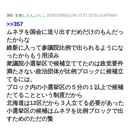
360:
名無しどんぶらこ
2024/10/06(日) 04:23:57.33 ID:ULikPINe0
>>357
ムネヲを国会に送り出すだめだけのもんだっ
たからな
維新に入って参議院比例で出られるようにな
ったからもう用済み
衆議院小選挙区で候補立ててたのは政党要件
満たさない政治団体が比例ブロックに候補立
てるには、
ブロック内の小選挙区の５分の１以上で候補
たてることという制度だから
北海道は12区だから３人立てる必要があった
小選挙区の候補はムネヲを比例ブロックで出
すためのただの贄