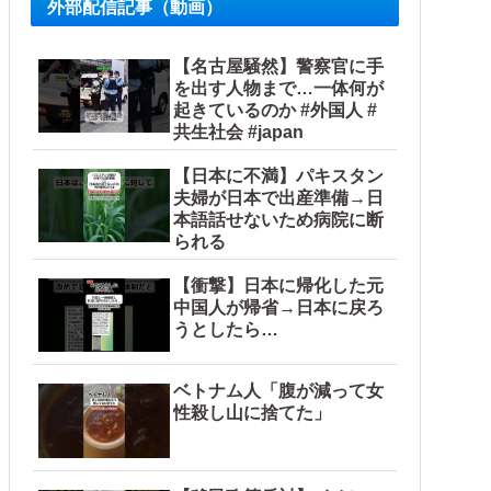
外部配信記事（動画）
【名古屋騒然】警察官に手
を出す人物まで…一体何が
起きているのか #外国人 #
共生社会 #japan
【日本に不満】パキスタン
夫婦が日本で出産準備→日
本語話せないため病院に断
られる
【衝撃】日本に帰化した元
「今年でやめる」農家も
中国人が帰省→日本に戻ろ
うとしたら…
ベトナム人「腹が減って女
性殺し山に捨てた」