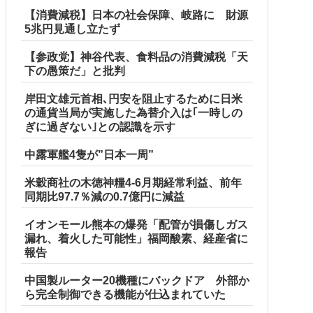
【消費減税】日本の社会保障、岐路に 財源
5兆円見通し立たず
【参政党】神谷代表、食料品の消費減税「天
下の愚策だ」と批判
岸田文雄元首相､円安を阻止するために日米
の通貨当局が実施した為替介入は｢一時しの
ぎに過ぎない｣との認識を示す
中露軍艦4隻が”日本一周”
米穀商社の木徳神糧4-6月期経常利益、前年
同期比97.7％減の0.7億円に減益
イオンモール熊本の爆発「配管が損傷しガス
漏れ、着火した可能性」福岡酸素、経産省に
報告
中国製ルーター20機種にバックドア 外部か
ら完全制御できる機能が仕込まれていた