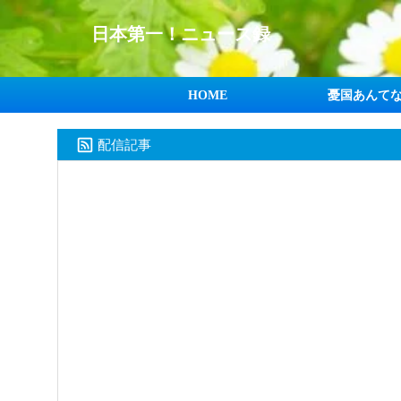
日本第一！ニュース録
HOME
憂国あんて
配信記事