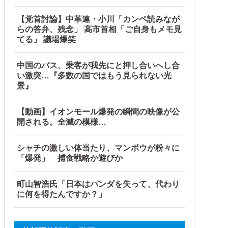
【党首討論】中革連・小川「カンペ読みなが
らの答弁、残念」 高市首相「ご自身もメモ見
てる」 議場爆笑
中国のバス、乗客が我先にと押し合いへし合
い激突…『多数の国ではもう見られない光
景』
【動画】イオンモール爆発の瞬間の映像が公
開される。全滅の模様…
シャチの激しい体当たり、マンボウが粉々に
「爆発」 捕食戦略か遊びか
町山智浩氏「日本はパンダを失って、代わり
に何を得たんですか？」