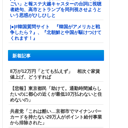
ごい」と報ステ大越キャスターの台詞に視聴
者絶句、高市とトランプを同列視させようと
いう思惑がひしひしと
|●|#韓国質問サイト 『韓国がアメリカと戦
争したら？』、『北朝鮮と中国が駆けつけて
くれます！』
新着記事
8万が12万円「とても払えず」 相次ぐ家賃
値上げ、どうすれば
【悲報】東京都民「助けて。通勤時間減らし
たいのに都心の近くが最低10万払わないと住
めないの」
共産党「これは酷い…京都市でマイナンバー
カードを持たない29万人がポイント給付事業
から排除された」