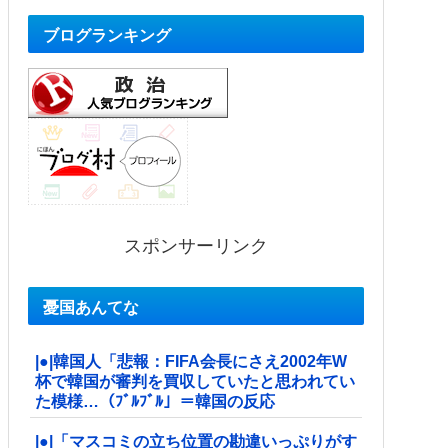
ブログランキング
スポンサーリンク
憂国あんてな
|●|韓国人「悲報：FIFA会長にさえ2002年W
杯で韓国が審判を買収していたと思われてい
た模様…（ﾌﾞﾙﾌﾞﾙ」＝韓国の反応
|●|「マスコミの立ち位置の勘違いっぷりがす