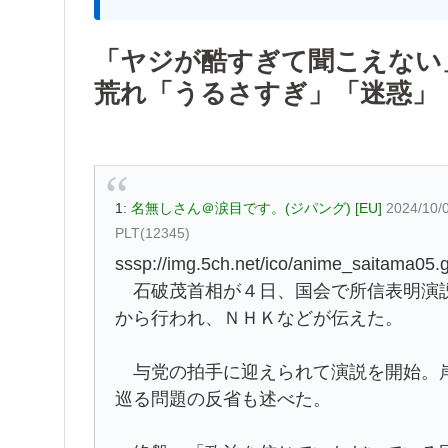
「ヤジが酷すぎて聞こえない
荒れ「うるさすぎ」「迷惑」
1:
名無しさん＠涙目です。(ジパング) [EU]
2024/10/
PLT(12345)
sssp://img.5ch.net/ico/anime_saitama05.g
石破茂首相が４日、国会で所信表明演説
から行われ、ＮＨＫなどが伝えた。
与党の拍手に迎えられて演説を開始。岸
巡る問題の反省も述べた。