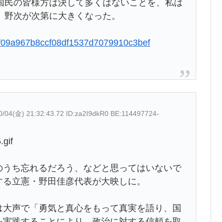
民の皆様方は決して多くはないことを、私は
、野次が次第に大きくなった。
e13f09a967b8ccf08df1537d7079910c3bef
0/04(金) 21:32:43.72 ID:za2I9dkR0 BE:114497724-
.gif
うち忘れるだろう、などと思ってはいないで
する立憲・野田佳彦代表が大映しに。
大声で「勇気と真心をもって真実を語り、国
を実践することにより、政治に対する信頼を取