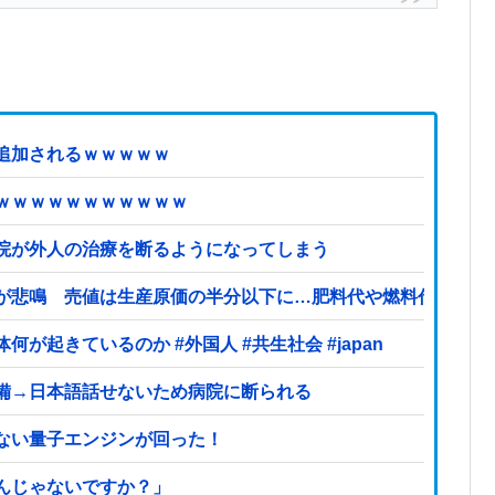
追加されるｗｗｗｗｗ
ｗｗｗｗｗｗｗｗｗｗｗ
院が外人の治療を断るようになってしまう
が悲鳴 売値は生産原価の半分以下に…肥料代や燃料代は高騰
起きているのか #外国人 #共生社会 #japan
備→日本語話せないため病院に断られる
ない量子エンジンが回った！
んじゃないですか？」