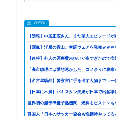
【朗報】中居正広さん、また聖人エピソードが
【画像】洋服の青山、空調ウェアを発売ｗｗｗ
【速報】外人の医療費未払いが多すぎたので病
「高市総理には愛想尽かした」コメ余りに農家
【名古屋騒然】警察官に手を出す人物まで…一体何が
【日本に不満】パキスタン夫婦が日本で出産準
世界初の超伝導量子熱機関…燃料もピストンも
韓国人「日本のサッカー協会も性接待やってる