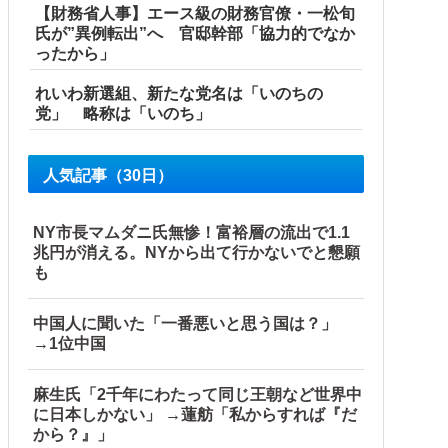
【財務省人事】エース級の財務官僚・一松旬
氏が”異例転出”へ 官邸幹部「協力的でなか
ったから」
れいわ新選組、新たな党名は「いのちの
党」 略称は「いのち」
人気記事（30日）
NY市長マムダニ氏無惨！富裕層の流出で1.1
兆円が消える。NYから出て行かないでと懇願
も
中国人に聞いた「一番悪いと思う国は？」
→1位中国
麻生氏「2千年にわたって同じ王朝など世界中
に日本しかない」 →蓮舫「私からすれば『だ
から？』」