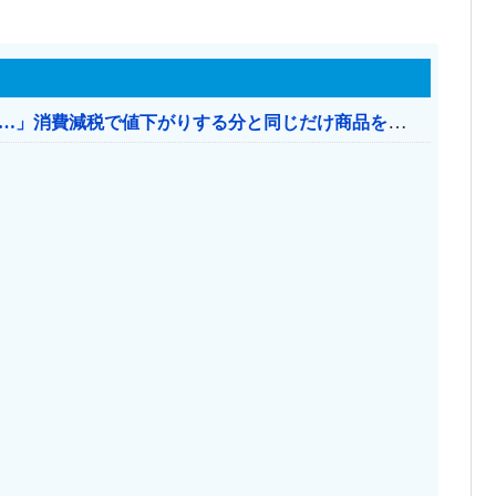
【消費税率1％】 「下げるのが筋なんですけど…」消費減税で値下がりする分と同じだけ商品を値上げして店頭価格を変えない店も