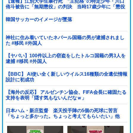
【速報】江別大学生暴行死 “主犯格”の特定少年・川口
侑斗被告に「無期懲役」の判決 当時17歳少年に「懲役
30年」の判決
韓国サッカーのイメージが墜落
神社に住み着いていたネパール国籍の男が逮捕されまし
た #移民 #外国人
【ヤバい】100件以上の窃盗をしたトルコ国籍の男3人を
逮捕 #移民 #外国人
【BBC】 AI使い全く新しいウイルス16種類の全遺伝情報
設計に初成功
【海外の反応】 アルゼンチン協会、FIFA会長に確固たる
支持を表明「隠す気もないんだなｗ」
日本ハム・新庄監督 楽天投手陣の5個の死球に苦言
「ちょっと多かった。ちょっと考えてもらいたい」他