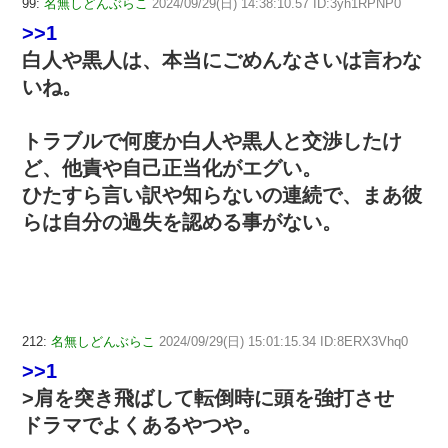
99:
名無しどんぶらこ
2024/09/29(日) 14:38:10.57 ID:3yh1RPNP0
>>1
白人や黒人は、本当にごめんなさいは言わな
いね。
トラブルで何度か白人や黒人と交渉したけ
ど、他責や自己正当化がエグい。
ひたすら言い訳や知らないの連続で、まあ彼
らは自分の過失を認める事がない。
212:
名無しどんぶらこ
2024/09/29(日) 15:01:15.34 ID:8ERX3Vhq0
>>1
>肩を突き飛ばして転倒時に頭を強打させ
ドラマでよくあるやつや。