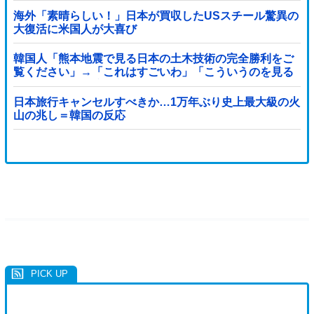
海外「素晴らしい！」日本が買収したUSスチール驚異の
大復活に米国人が大喜び
韓国人「熊本地震で見る日本の土木技術の完全勝利をご
覧ください」→「これはすごいわ」「こういうのを見る
と日本人は何か適当に作る感じがしない・・・」「あれ
がまさに経験値である」
日本旅行キャンセルすべきか…1万年ぶり史上最大級の火
山の兆し＝韓国の反応