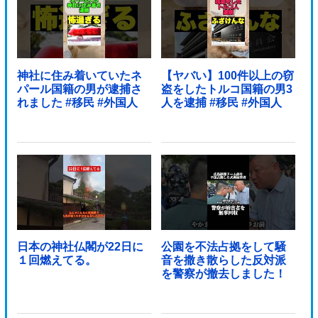
神社に住み着いていたネ
【ヤバい】100件以上の窃
パール国籍の男が逮捕さ
盗をしたトルコ国籍の男3
れました #移民 #外国人
人を逮捕 #移民 #外国人
日本の神社仏閣が22日に
公園を不法占拠をして騒
１回燃えてる。
音を撒き散らした反対派
を警察が撤去しました！