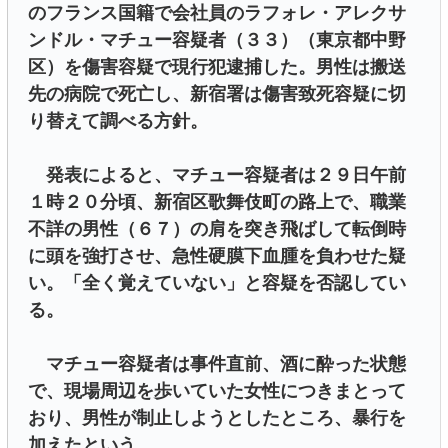
のフランス国籍で会社員のラフォレ・アレクサ
ンドル・マチュー容疑者（３３）（東京都中野
区）を傷害容疑で現行犯逮捕した。男性は搬送
先の病院で死亡し、新宿署は傷害致死容疑に切
り替えて調べる方針。
発表によると、マチュー容疑者は２９日午前
１時２０分頃、新宿区歌舞伎町の路上で、職業
不詳の男性（６７）の肩を突き飛ばして転倒時
に頭を強打させ、急性硬膜下血腫を負わせた疑
い。
「全く覚えていない」と容疑を否認してい
る。
マチュー容疑者は事件直前、酒に酔った状態
で、現場周辺を歩いていた女性につきまとって
おり、男性が制止しようとしたところ、暴行を
加えたという。