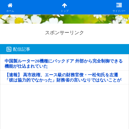
日本第一！ニュース録
ホーム
トップ
サイドバー
スポンサーリンク
配信記事
中国製ルーター20機種にバックドア 外部から完全制御できる
機能が仕込まれていた
【速報】 高市政権、エース級の財務官僚・一松旬氏を左遷
「彼は協力的でなかった」財務省の言いなりではないことが
判明