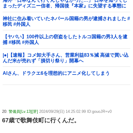
海外「日本なんて行くんじゃなかった…」 日本を知ってし
まったディズニー信者、帰国後『本家』に失望する事態に
神社に住み着いていたネパール国籍の男が逮捕されました #
移民 #外国人
【ヤバい】100件以上の窃盗をしたトルコ国籍の男3人を逮
捕 #移民 #外国人
|●|【速報】コメ卸大手さん、営業利益83％減 高値で買い込
んだ米が売れず「損切り祭り」開幕へ
AIさん、ドラクエ6を理想的にアニメ化してしまう
20:
警備員[Lv.13][芽]
2024/09/29(日) 14:25:02.99 ID:gouoJR+v0
67歳で歌舞伎町に行くんだ。