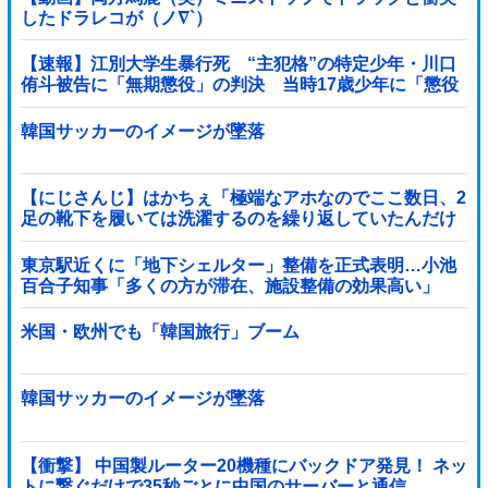
したドラレコが（ノ∇`）
【速報】江別大学生暴行死 “主犯格”の特定少年・川口
侑斗被告に「無期懲役」の判決 当時17歳少年に「懲役
30年」の判決
韓国サッカーのイメージが墜落
【にじさんじ】はかちぇ「極端なアホなのでここ数日、2
足の靴下を履いては洗濯するのを繰り返していたんだけ
ど今日15足買った」他
東京駅近くに「地下シェルター」整備を正式表明…小池
百合子知事「多くの方が滞在、施設整備の効果高い」
米国・欧州でも「韓国旅行」ブーム
韓国サッカーのイメージが墜落
【衝撃】 中国製ルーター20機種にバックドア発見！ ネッ
トに繋ぐだけで35秒ごとに中国のサーバーと通信