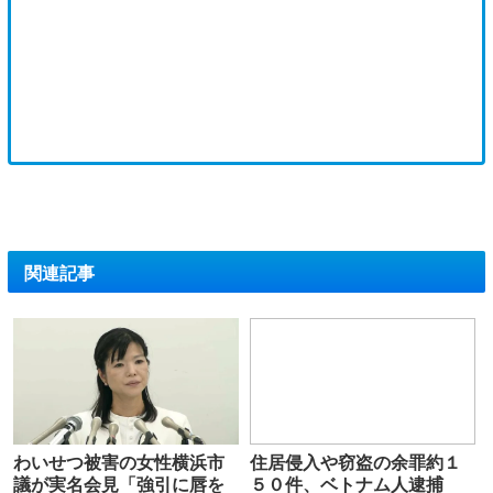
関連記事
わいせつ被害の女性横浜市
住居侵入や窃盗の余罪約１
議が実名会見「強引に唇を
５０件、ベトナム人逮捕