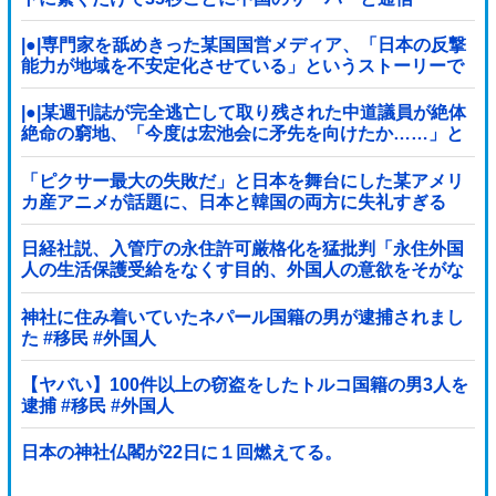
|●|専門家を舐めきった某国国営メディア、「日本の反撃
能力が地域を不安定化させている」というストーリーで
番組制作を進めようとするも……
|●|某週刊誌が完全逃亡して取り残された中道議員が絶体
絶命の窮地、「今度は宏池会に矛先を向けたか……」と
節操の無さに呆れる人が続出
「ピクサー最大の失敗だ」と日本を舞台にした某アメリ
カ産アニメが話題に、日本と韓国の両方に失礼すぎる
わ……
日経社説、入管庁の永住許可厳格化を猛批判「永住外国
人の生活保護受給をなくす目的、外国人の意欲をそがな
いか懸念」「外国人を一時的な労働力ではなく、...
神社に住み着いていたネパール国籍の男が逮捕されまし
た #移民 #外国人
【ヤバい】100件以上の窃盗をしたトルコ国籍の男3人を
逮捕 #移民 #外国人
日本の神社仏閣が22日に１回燃えてる。