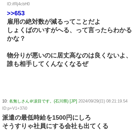
ID:ifRj4cbH0
>>653
雇用の絶対数が減るってことだよ
しょくばのいすがへる、って言ったらわかる
かな？
物分りが悪いのに居丈高なのは良くないよ、
誰も相手してくんなくなるぜ
10:
名無しさん＠涙目です。(石川県) [JP]
2024/09/29(日) 08:21:19.54
ID:p+V1+37i0
派遣の最低時給を1500円にしろ
そうすりゃ社員にする会社も出てくる