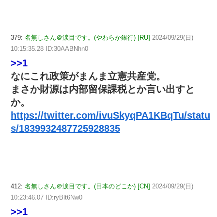
379:
名無しさん＠涙目です。(やわらか銀行) [RU]
2024/09/29(日)
10:15:35.28 ID:30AABNhn0
>>1
なにこれ政策がまんま立憲共産党。
まさか財源は内部留保課税とか言い出すと
か。
https://twitter.com/ivuSkyqPA1KBqTu/statu
s/1839932487725928835
412:
名無しさん＠涙目です。(日本のどこか) [CN]
2024/09/29(日)
10:23:46.07 ID:ryBlt6Nw0
>>1