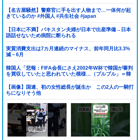
【名古屋騒然】警察官に手を出す人物まで…一体何が起
きているのか #外国人 #共生社会 #japan
【日本に不満】パキスタン夫婦が日本で出産準備→日本
語話せないため病院に断られる
実質消費支出は7カ月連続のマイナス、前年同月比3.3%
減－6月
韓国人「悲報：FIFA会長にさえ2002年W杯で韓国が審判
を買収していたと思われていた模様…（ブルブル」＝韓
国の反応
【画像】国連、初の女性総長が誕生か この2人の一騎打
ちになりそう他