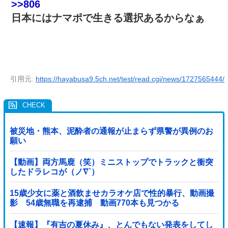
>>806
日本にはナマポで生きる選択あるからなぁ
引用元:
https://hayabusa9.5ch.net/test/read.cgi/news/1727565444/
被災地・熊本、泥酔者の通報が止まらず県警が異例のお
願い
【動画】両方馬鹿（笑）ミニストップでトラックと衝突
したドラレコが（ノ∇`）
15歳少女に薬と酒飲ませカラオケ店で性的暴行、動画撮
影 54歳無職を再逮捕 動画770本も見つかる
【速報】『有吉の夏休み』、とんでもない発表をしてし