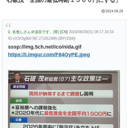
2024.09.29
1:
名無しさん＠涙目です。(茸) [CN]
2024/09/29(日) 08:17:24.54
ID:vX3/Og9b0 BE:271912485-2BP(1500)
sssp://img.5ch.net/ico/nida.gif
https://i.imgur.com/F84OyPE.jpeg