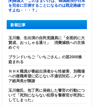
|●|韓国人「このままいけば、韓国経済が日本
を完全に圧倒することになるのは既定路線で
すよね・・・？」
新着記事
玉川徹、生出演の自民党議員に「全面的に大
賛成、おっしゃる通り」 消費減税への主張
めぐり
ブランドいちご「いちごさん」の苗2000株
盗まれる
ＮＨＫ職員が番組出演者から性被害、別職場
への復職希望に応じない不適切対応…メディ
ア総局長が陳謝
玉川徹氏、包丁男に発砲した警官の行動につ
いて「死刑にならない犯罪を警察官が死刑に
してしまった」