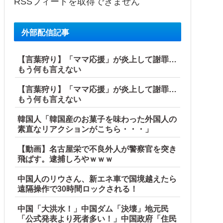
RSSフィードを取得できません
外部配信記事
【言葉狩り】「ママ応援」が炎上して謝罪…
もう何も言えない
【言葉狩り】「ママ応援」が炎上して謝罪…
もう何も言えない
韓国人「韓国産のお菓子を味わった外国人の
素直なリアクションがこちら・・・」
【動画】名古屋栄で不良外人が警察官を突き
飛ばす。逮捕しろやｗｗｗ
中国人のリウさん、新エネ車で国境越えたら
遠隔操作で30時間ロックされる！
中国「大洪水！」中国ダム「決壊」地元民
「公式発表より死者多い！」中国政府「住民