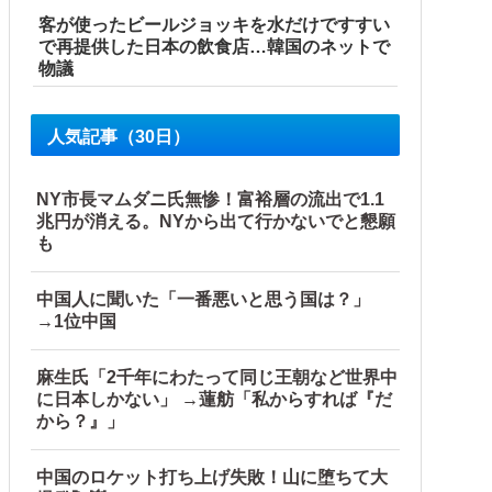
客が使ったビールジョッキを水だけですすい
で再提供した日本の飲食店…韓国のネットで
物議
人気記事（30日）
NY市長マムダニ氏無惨！富裕層の流出で1.1
兆円が消える。NYから出て行かないでと懇願
も
中国人に聞いた「一番悪いと思う国は？」
→1位中国
麻生氏「2千年にわたって同じ王朝など世界中
に日本しかない」 →蓮舫「私からすれば『だ
から？』」
中国のロケット打ち上げ失敗！山に堕ちて大