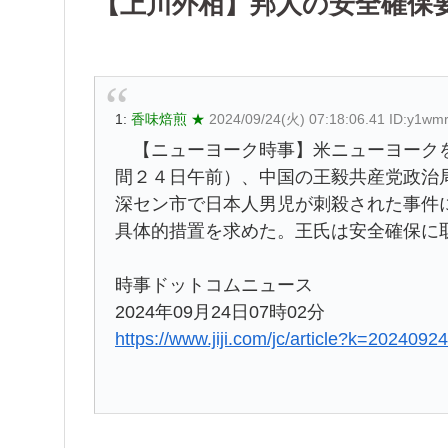
【上川外相】邦人の安全確保
1:
香味焙煎 ★
2024/09/24(火) 07:18:06.41 ID:y1wm
【ニューヨーク時事】米ニューヨークを
間２４日午前）、中国の王毅共産党政治
深セン市で日本人男児が刺殺された事件
具体的措置を求めた。王氏は安全確保に
時事ドットコムニュース
2024年09月24日07時02分
https://www.jiji.com/jc/article?k=202409