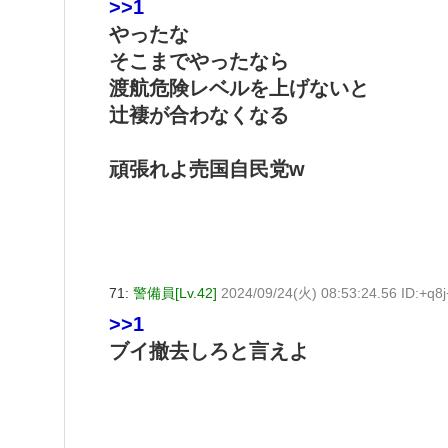
>>1
やったな
そこまでやったなら
渡航危険レベルを上げないと
辻褄が合わなくなる
頑張れよ売国自民党w
71:
警備員[Lv.42]
2024/09/24(火) 08:53:24.56 ID:+q8
>>1
ブイ撤去しろと言えよ