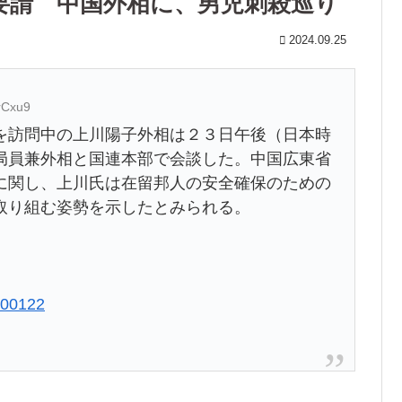
要請 中国外相に、男児刺殺巡り
2024.09.25
rCxu9
訪問中の上川陽子外相は２３日午後（日本時
局員兼外相と国連本部で会談した。中国広東省
に関し、上川氏は在留邦人の安全確保のための
取り組む姿勢を示したとみられる。
2400122