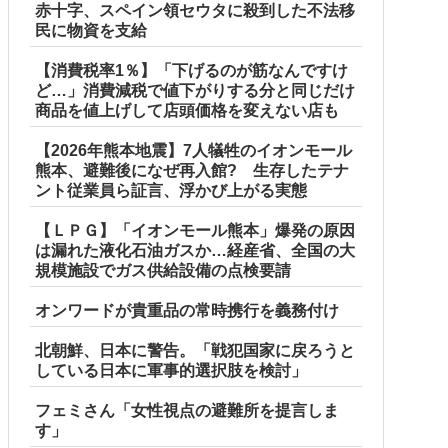
赤十字、スペイン領セウタに殺到した不法移
民に物資を支給
【消費税率1％】「下げるのが筋なんですけ
ど…」消費減税で値下がりする分と同じだけ
商品を値上げして店頭価格を変えない店も
んだよなw w w w w w w w
【2026年熊本地震】7人犠牲のイオンモール
熊本、避難後になぜ再入館? 生存したテナ
ント従業員ら証言、浮かび上がる実態
【ＬＰＧ】「イオンモール熊本」爆発の原因
は漏れた液化石油ガスか…経産省、全国の大
規模施設でガス供給設備の点検要請
オンワードが貴重品の常時携行を義務付け
北朝鮮、日本に警告。「戦犯国家に戻ろうと
している日本に軍事的選択肢を検討」
フェミさん「女性視点の避難所を提言しま
を発見した」と追加主張するも……他
す」