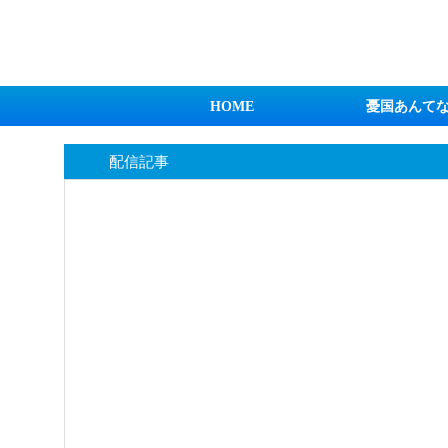
日本第一！ニュース録
HOME
憂国あんて
配信記事