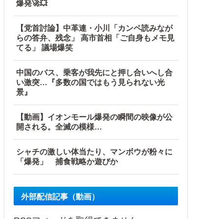
爆発🚀💥
【党首討論】中革連・小川「カンペ読みなが
らの答弁、残念」 高市首相「ご自身もメモ見
てる」 議場爆笑
中国のバス、乗客が我先にと押し合いへし合
い激突…『多数の国ではもう見られない光
景』
【動画】イオンモール爆発の瞬間の映像が公
開される。全滅の模様…
シャチの激しい体当たり、マンボウが粉々に
「爆発」 捕食戦略か遊びか
外部配信記事（動画）