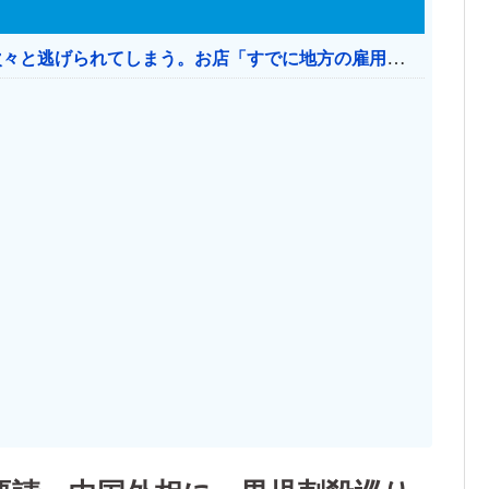
日本のお店、時給1500円でもミャンマー人に次々と逃げられてしまう。お店「すでに地方の雇用は崩壊」