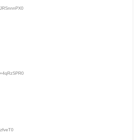
D:JRSnnnPX0
D:+4qRzSPR0
gzfveT0