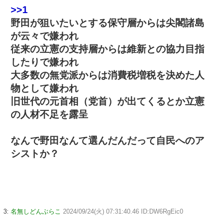
>>1
野田が狙いたいとする保守層からは尖閣諸島
が云々で嫌われ
従来の立憲の支持層からは維新との協力目指
したりで嫌われ
大多数の無党派からは消費税増税を決めた人
物として嫌われ
旧世代の元首相（党首）が出てくるとか立憲
の人材不足を露呈
なんで野田なんて選んだんだって自民へのア
シストか？
3:
名無しどんぶらこ
2024/09/24(火) 07:31:40.46 ID:DW6RgEic0