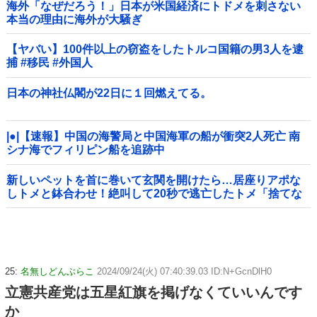
海外「なぜだろう！」日本が米国経済にトドメを刺さない
本当の理由に海外が大騒ぎ
【ヤバい】100件以上の窃盗をしたトルコ国籍の男3人を逮
捕 #移民 #外国人
日本の神社仏閣が22日に１回燃えてる。
|●|【速報】中国の海警局と中国海軍の船が衝突2人死亡 南
シナ海でフィリピン船を追跡中
新しいペットを首に巻いて玄関を開けたら…居座りアポな
しトメと鉢合わせ！絶叫して20秒で逃亡したトメ「捨てな
いと二度と行ってあげない！」←もう来なくて大丈夫です
ｗ
25:
名無しどんぶらこ
2024/09/24(火) 07:40:39.03 ID:N+GcnDlH0
立憲共産党は五星紅旗を掲げなくていいんです
か