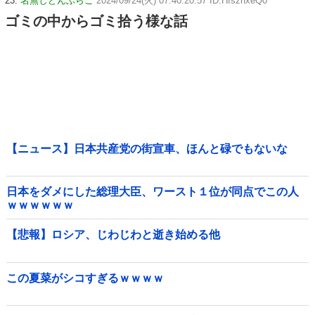
23:
名無しどんぶらこ
2024/09/24(火) 07:40:20.57 ID:HfszhxeQ0
ゴミの中からゴミ拾う様な話
【ニュース】日本共産党の街宣車、ほんと碌でもないな
日本をダメにした総理大臣、ワースト１位が同点でこの人
ｗｗｗｗｗｗ
【悲報】ロシア、じわじわと逝き始める他
この夏菜がシコすぎるｗｗｗｗ