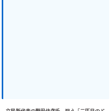
立民新代表の野田佳彦氏、狙う「二匹目のド