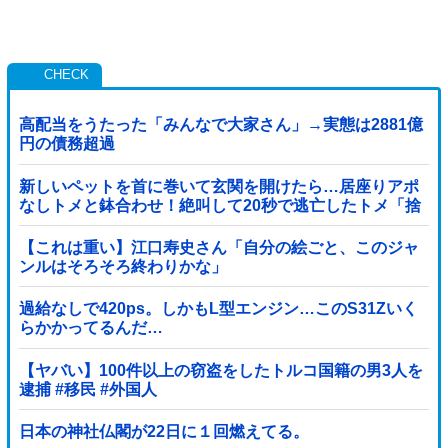
高配当をうたった「みんなで大家さん」→実態は2881億
円の債務超過
新しいペットを首に巻いて玄関を開けたら…居座りアポ
なしトメと鉢合わせ！絶叫して20秒で逃亡したトメ「捨
てないと二度と行ってあげない！」←もう来なくて大丈
夫ですｗ
【これは重い】江口寿史さん「自分の絵ごと、このジャ
ンルはそろそろ終わりかな」
過給なしで420ps。しかもL型エンジン…このS31Zいく
らかかってるんだ…
【ヤバい】100件以上の窃盗をしたトルコ国籍の男3人を
逮捕 #移民 #外国人
日本の神社仏閣が22日に１回燃えてる。