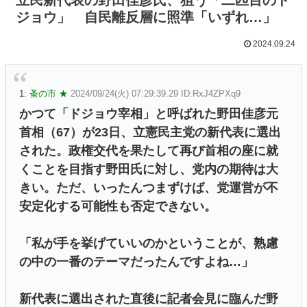
ジョウ」 自民離反層に照準「いずれ…」
2024.09.24
1:
蚤の市 ★
2024/09/24(火) 07:29:39.29 ID:RxJ4ZPXq9
かつて「ドジョウ宰相」と呼ばれた野田佳彦元
首相（67）が23日、立憲民主党の新代表に選出
された。政権交代を果たして再び首相の座に就
くことを目指す野田氏に対し、党内の期待は大
きい。ただ、いったんつまずけば、党運営が不
安定化する可能性も否定できない。
「私が手を挙げていいのかということが、熟慮
の中の一番のテーマだったんですよね…」
新代表に選出された直後に記者会見に臨んだ野