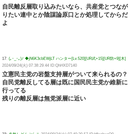
自民離反層取り込みたいなら、共産党とつなが
りたい連中とか陰謀論原口とか処理してからだ
よ
17:
(｡･_･｡)ﾉ ◆jN6K3cbEWjLT ハンター[Lv.520][UR武+15][UR防+9][木]
2024/09/24(火) 07:38:29.44 ID:QhHXD7140
立憲民主党の岩盤支持層がついて来られるの？
自民党離反してる層は既に国民民主党か維新に
行ってる
残りの離反層は無党派層に近い