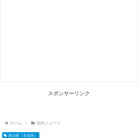
スポンサーリンク
ホーム
国内ニュース
政治家（非自民）