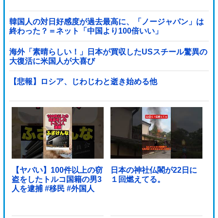
韓国人の対日好感度が過去最高に、「ノージャパン」は
終わった？＝ネット「中国より100倍いい」
海外「素晴らしい！」日本が買収したUSスチール驚異の
大復活に米国人が大喜び
【悲報】ロシア、じわじわと逝き始める他
【ヤバい】100件以上の窃
日本の神社仏閣が22日に
盗をしたトルコ国籍の男3
１回燃えてる。
人を逮捕 #移民 #外国人