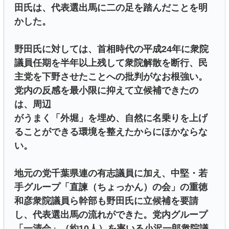
田氏は、代表選出馬に二の足を踏んだことを明
かした。
野田氏に対しては、首相時代の平成24年に衆院
議員任期を半年以上残して衆院解散を断行、民
主党を下野させたことへの批判がなお根強い。
党内の反感を最小限に抑えて立候補できたの
は、周辺
がうまく「外堀」を埋め、自然に名乗りを上げ
ることができる環境を整えたからにほかならな
い。
地元の党千葉県連の有志議員に加え、中堅・若
手グループ「直諫（ちょっかん）の会」の重徳
和彦衆院議員ら幹部も野田氏に立候補を要請
し、代表選出馬の流れができた。党内グループ
「一清会」（約10人）を率いる小沢一郎衆院議