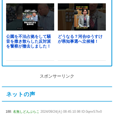
公園を不法占拠をして騒
どうなる？河合ゆうすけ
音を撒き散らした反対派
が県知事選へ立候補！
を警察が撤去しました！
スポンサーリンク
ネットの声
188:
名無しどんぶらこ
2024/09/24(火) 08:45:10.98 ID:0qmrS7tv0