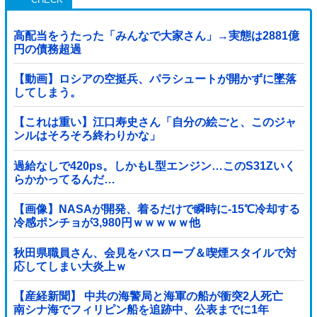
高配当をうたった「みんなで大家さん」→実態は2881億
円の債務超過
【動画】ロシアの空挺兵、パラシュートが開かずに墜落
してしまう。
【これは重い】江口寿史さん「自分の絵ごと、このジャ
ンルはそろそろ終わりかな」
過給なしで420ps。しかもL型エンジン…このS31Zいく
らかかってるんだ…
【画像】NASAが開発、着るだけで瞬時に-15℃冷却する
冷感ポンチョが3,980円ｗｗｗｗｗ他
秋田県職員さん、会見をバスローブ＆喫煙スタイルで対
応してしまい大炎上ｗ
【産経新聞】 中共の海警局と海軍の船が衝突2人死亡
南シナ海でフィリピン船を追跡中、公表までに1年