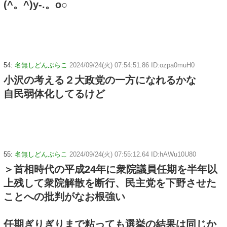
(^。^)y-.。o○
54:
名無しどんぶらこ
2024/09/24(火) 07:54:51.86 ID:ozpa0muH0
小沢の考える２大政党の一方になれるかな
自民弱体化してるけど
55:
名無しどんぶらこ
2024/09/24(火) 07:55:12.64 ID:hAWu10U80
＞首相時代の平成24年に衆院議員任期を半年以
上残して衆院解散を断行、民主党を下野させた
ことへの批判がなお根強い
任期ぎりぎりまで粘っても選挙の結果は同じか