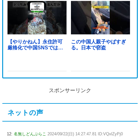
【やりかねん】永住許可
この中国人親子やばすぎ
厳格化で中国SNSでは…
る。日本で窃盗
スポンサーリンク
ネットの声
12:
名無しどんぶらこ
2024/09/22(日) 14:27:47.81 ID:VQxlZyPj0