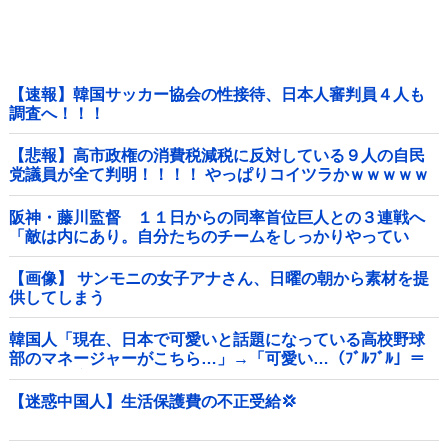
【速報】韓国サッカー協会の性接待、日本人審判員４人も
調査へ！！！
【悲報】高市政権の消費税減税に反対している９人の自民
党議員が全て判明！！！！ やっぱりコイツラかｗｗｗｗｗ
阪神・藤川監督 １１日からの同率首位巨人との３連戦へ
「敵は内にあり。自分たちのチームをしっかりやってい
く」他
【画像】 サンモニの女子アナさん、日曜の朝から素材を提
供してしまう
韓国人「現在、日本で可愛いと話題になっている高校野球
部のマネージャーがこちら…」→「可愛い…（ﾌﾞﾙﾌﾞﾙ」＝
韓国の反応
【迷惑中国人】生活保護費の不正受給💢