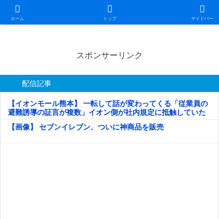
日本第一！ニュース録
ホーム
トップ
サイドバー
スポンサーリンク
配信記事
【イオンモール熊本】 一転して話が変わってくる「従業員の
避難誘導の証言が複数」イオン側が社内規定に抵触していた
疑い
【画像】 セブンイレブン、ついに神商品を販売