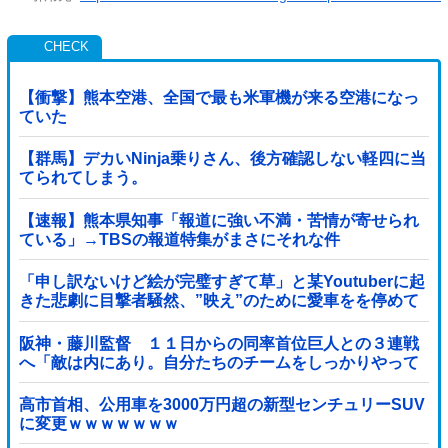
【衝撃】熊本空港、全国で最も米軍機が来る空港になっ
ていた
【群馬】デカいNinja乗りさん、後方確認しない軽四に当
てられてしまう。
【速報】熊本県知事「報道に強い不満・苦情が寄せられ
ている」→TBSの報道特集がまさにそれな件
「申し訳ないけど絵が完璧すぎて草」と某Youtuberに起
きた悲劇に目撃者騒然、”映え”のために愛車をを停めて
撮影していたら……
阪神・藤川監督 １１日からの同率首位巨人との３連戦
へ「敵は内にあり。自分たちのチームをしっかりやって
いく」他
高市首相、公用車を3000万円超の新型センチュリーSUV
に変更ｗｗｗｗｗｗｗ