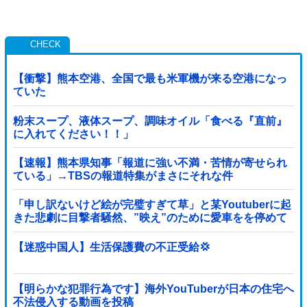
【衝撃】熊本空港、全国で最も米軍機が来る空港になっ
ていた
粉末スープ、液体スープ、調味オイル「食べる『直前』
に入れてください！！」
【速報】熊本県知事「報道に強い不満・苦情が寄せられ
ている」→TBSの報道特集がまさにそれな件
「申し訳ないけど絵が完璧すぎて草」と某Youtuberに起
きた悲劇に目撃者騒然、”映え”のために愛車をを停めて
撮影していたら……
【迷惑中国人】生活保護費の不正受給💢
【明らかな犯罪行為です】海外YouTuberが日本の住宅へ
不法侵入する動画を投稿