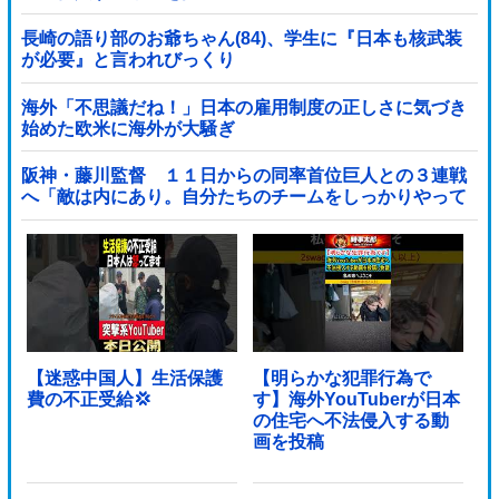
長崎の語り部のお爺ちゃん(84)、学生に『日本も核武装
が必要』と言われびっくり
海外「不思議だね！」日本の雇用制度の正しさに気づき
始めた欧米に海外が大騒ぎ
阪神・藤川監督 １１日からの同率首位巨人との３連戦
へ「敵は内にあり。自分たちのチームをしっかりやって
いく」他
【迷惑中国人】生活保護
【明らかな犯罪行為で
費の不正受給💢
す】海外YouTuberが日本
の住宅へ不法侵入する動
画を投稿