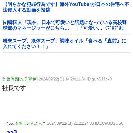
【明らかな犯罪行為です】海外YouTuberが日本の住宅へ不
法侵入する動画を投稿
|●|韓国人「現在、日本で可愛いと話題になっている高校野
球部のマネージャーがこちら…」→「可愛い…（ﾌﾞﾙﾌﾞﾙ」
＝韓国の反応
粉末スープ、液体スープ、調味オイル「食べる『直前』に
入れてください！！」
3:
警備員[Lv.5][新芽]
2024/09/22(日) 14:24:11.34 ID:gUhSJJpk0
社長です
466:
名無しどんぶらこ
2024/09/22(日) 21:21:24.33 ID:x0W3OSOS0
>>3