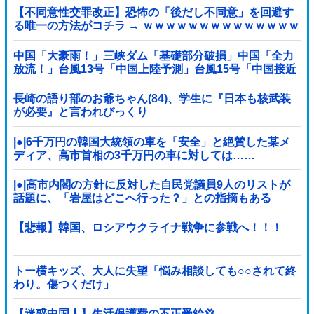
【不同意性交罪改正】恐怖の「後だし不同意」を回避す
る唯一の方法がコチラ → ｗｗｗｗｗｗｗｗｗｗｗｗｗｗ
ｗｗ
中国「大豪雨！」三峡ダム「基礎部分破損」中国「全力
放流！」台風13号「中国上陸予測」台風15号「中国接近
（画像」中国「台風同時上陸！（穀物生産が壊滅危機」
→
長崎の語り部のお爺ちゃん(84)、学生に『日本も核武装
が必要』と言われびっくり
|●|6千万円の韓国大統領の車を「安全」と絶賛した某メ
ディア、高市首相の3千万円の車に対しては……
|●|高市内閣の方針に反対した自民党議員9人のリストが
話題に、「岩屋はどこへ行った？」との指摘もある
が……
【悲報】韓国、ロシアウクライナ戦争に参戦へ！！！
トー横キッズ、大人に失望「悩み相談しても○○されて終
わり。傷つくだけ」
【迷惑中国人】生活保護費の不正受給💢