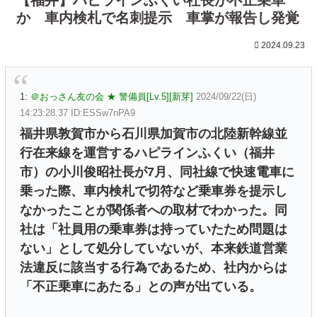
か 車内検札で名刺提示 車掌が報告し発覚
2024.09.23
1:
＠おっさん友の会 ★ 警備員[Lv.5][新芽]
2024/09/22(日)
14:23:28.37 ID:ESSw7nPA9
福井県敦賀市から石川県加賀市の北陸新幹線並
行在来線を運営するハピラインふくい（福井
市）の小川俊昭社長が7月、同社線で快速電車に
乗った際、車内検札で切符など乗車券を提示し
なかったことが関係者への取材でわかった。同
社は「社員用の乗車券は持っていたため問題は
ない」として処分していないが、本来鉄道営業
法違反に該当する行為であるため、社内からは
「不正乗車にあたる」との声が出ている。