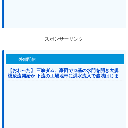
スポンサーリンク
外部配信
【おわった】 三峡ダム、豪雨で13基の水門を開き大規
模放流開始か 下流の工場地帯に洪水流入で崩壊はじま
る