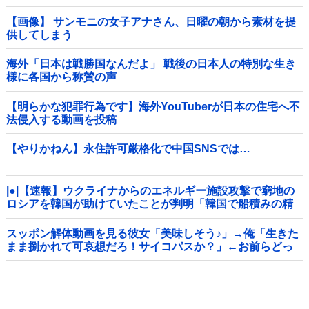
【画像】 サンモニの女子アナさん、日曜の朝から素材を提
供してしまう
海外「日本は戦勝国なんだよ」 戦後の日本人の特別な生き
様に各国から称賛の声
【明らかな犯罪行為です】海外YouTuberが日本の住宅へ不
法侵入する動画を投稿
【やりかねん】永住許可厳格化で中国SNSでは…
|●|【速報】ウクライナからのエネルギー施設攻撃で窮地の
ロシアを韓国が助けていたことが判明「韓国で船積みの精
製油3万トンがロシア行き」
スッポン解体動画を見る彼女「美味しそう♪」→俺「生きた
まま捌かれて可哀想だろ！サイコパスか？」←お前らどっ
ち？