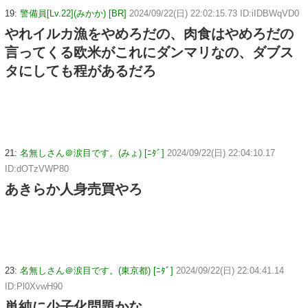
19:
警備員[Lv.22](みかか) [BR]
2024/09/22(日) 22:02:15.73 ID:iIDBWqVD0
やれイルカ漁をやめろだの、肉食はやめろだの
言ってくる欧米がこれにダンマリなの、ダブス
タにしても程があるだろ
21:
名無しさん＠涙目です。(みょ) [ﾆﾀﾞ]
2024/09/22(日) 22:04:10.17
ID:dOTzVWP80
あきらか人身売買やろ
23:
名無しさん＠涙目です。(東京都) [ﾆﾀﾞ]
2024/09/22(日) 22:04:41.14
ID:Pl0XvwH90
単純に少子化問題かな