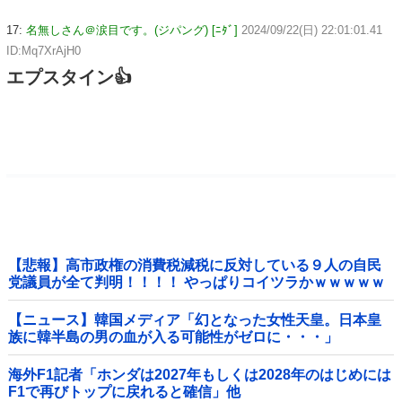
17:
名無しさん＠涙目です。(ジパング) [ﾆﾀﾞ]
2024/09/22(日) 22:01:01.41
ID:Mq7XrAjH0
エプスタイン👍
【悲報】高市政権の消費税減税に反対している９人の自民
党議員が全て判明！！！！ やっぱりコイツラかｗｗｗｗｗ
【ニュース】韓国メディア「幻となった女性天皇。日本皇
族に韓半島の男の血が入る可能性がゼロに・・・」
海外F1記者「ホンダは2027年もしくは2028年のはじめには
F1で再びトップに戻れると確信」他