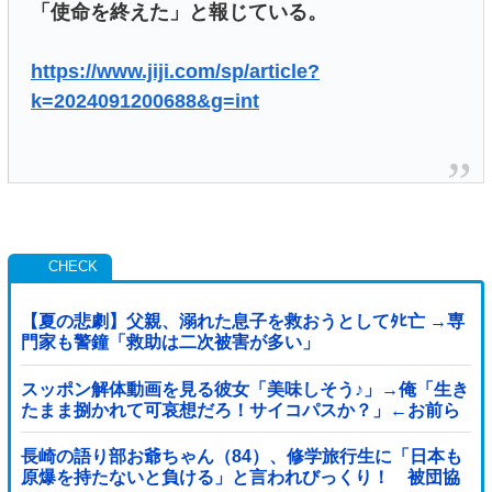
「使命を終えた」と報じている。
https://www.jiji.com/sp/article?
k=2024091200688&g=int
【夏の悲劇】父親、溺れた息子を救おうとしてﾀﾋ亡 →専
門家も警鐘「救助は二次被害が多い」
スッポン解体動画を見る彼女「美味しそう♪」→俺「生き
たまま捌かれて可哀想だろ！サイコパスか？」←お前ら
どっち？
長崎の語り部お爺ちゃん（84）、修学旅行生に「日本も
原爆を持たないと負ける」と言われびっくり！ 被団協