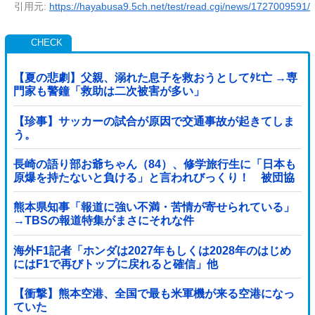
引用元:
https://hayabusa9.5ch.net/test/read.cgi/news/1727009591/
【夏の悲劇】父親、溺れた息子を救おうとしてﾀﾋ亡 →専
門家も警鐘「救助は二次被害が多い」
【珍事】サッカーの試合が原因で交通事故が起きてしま
う。
長崎の語り部お爺ちゃん（84）、修学旅行生に「日本も
原爆を持たないと負ける」と言われびっくり！ 被団協
代表（85）も中学生に「核を持たないで日本...
熊本県知事「報道に強い不満・苦情が寄せられている」
→TBSの報道特集がまさにそれな件
海外F1記者「ホンダは2027年もしくは2028年のはじめ
にはF1で再びトップに戻れると確信」他
【衝撃】熊本空港、全国で最も米軍機が来る空港になっ
ていた