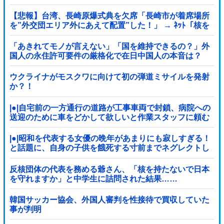
【悲報】台湾、長崎原爆式典を欠席「長崎市が着席場所
を”外交団エリア外にあえて配置”した！」 → ﾈｯﾄ「核を
持つ中国に屈指した！」「失礼すぎ」「台湾は筋通し
た！」ｗｗｗｗｗ
「あきれてモノが言えない」「国を維持できるの？」外
国人の永住許可要件の厳格化で在日中国人の本音は？
ウクライナがモスクワに向けて初の弾道ミサイルを発射
か？！
|●|自宅前の一方通行の道路が工事車両で封鎖、病院への
送迎のために車をどかして欲しいと作業スタッフに頼む
と……
|●|昭和を代表する女優の晩年があまりにも寂しすぎる！
と話題に、自身の子供を餓死する寸前までネグレクトし
た挙句……
反核団体の代表を務める爺さん、「核を持たないで日本
を守れますか」と中学生に詰問された結果……
韓国サッカー協会、外国人審判を性接待で買収していた
事が判明