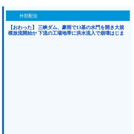
外部配信
【おわった】 三峡ダム、豪雨で13基の水門を開き大規
模放流開始か 下流の工場地帯に洪水流入で崩壊はじま
る