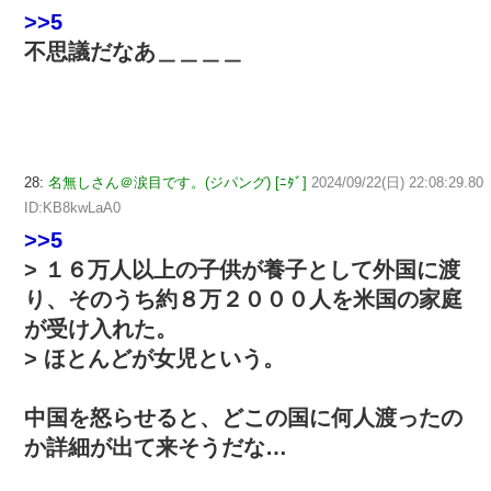
>>5
不思議だなあ＿＿＿＿
28:
名無しさん＠涙目です。(ジパング) [ﾆﾀﾞ]
2024/09/22(日) 22:08:29.80
ID:KB8kwLaA0
>>5
> １６万人以上の子供が養子として外国に渡
り、そのうち約８万２０００人を米国の家庭
が受け入れた。
> ほとんどが女児という。
中国を怒らせると、どこの国に何人渡ったの
か詳細が出て来そうだな…