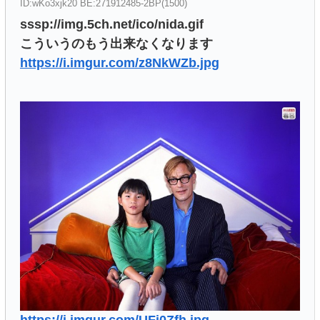
ID:wKo3xjk20 BE:271912485-2BP(1500)
sssp://img.5ch.net/ico/nida.gif
こういうのもう出来なくなります
https://i.imgur.com/z8NkWZb.jpg
https://i.imgur.com/UFi0Zfh.jpg