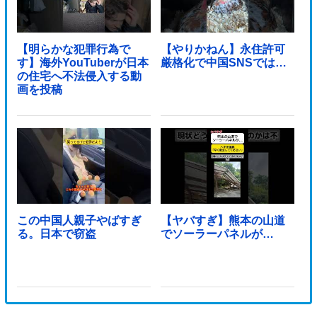
【明らかな犯罪行為で
【やりかねん】永住許可
す】海外YouTuberが日本
厳格化で中国SNSでは…
の住宅へ不法侵入する動
画を投稿
この中国人親子やばすぎ
【ヤバすぎ】熊本の山道
る。日本で窃盗
でソーラーパネルが…