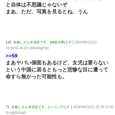
と自体は不思議じゃないぞ
まあ、ただ、写真を見るとね、うん
115:
名無しさん＠涙目です。(神奈川県) [ﾆﾀﾞ]
2024/09/22(日)
23:30:55.49 ID:xWKARgPN0
>>59
まあヤバい側面もあるけど、女児は要らない
という中国に居るともっと悲惨な目に遭って
命すら無かった可能性も。
71:
名無しさん＠涙目です。(ジパング) [ﾆﾀﾞ]
2024/09/22(日) 22:36:12.02
ID:idBRUVal0