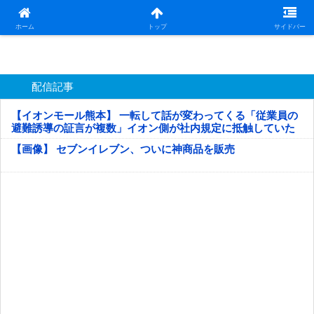
日本第一！ニュース録
ホーム
トップ
サイドバー
配信記事
【イオンモール熊本】 一転して話が変わってくる「従業員の
避難誘導の証言が複数」イオン側が社内規定に抵触していた
疑い
【画像】 セブンイレブン、ついに神商品を販売