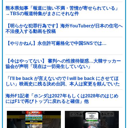
代表（85）も中学生に「核を持たないで日本...
熊本県知事「報道に強い不満・苦情が寄せられている」
→TBSの報道特集がまさにそれな件
【明らかな犯罪行為です】海外YouTuberが日本の住宅へ
不法侵入する動画を投稿
【やりかねん】永住許可厳格化で中国SNSでは…
【今はやってない】 審判への性接待疑惑…大韓サッカー
協会が声明「現在は一切発生していない」
「I’ll be back が言えないので I will be back にさせてほ
しい」映画史に残る決め台詞、本人は変更を頼んでいた
海外F1記者「ホンダは2027年もしくは2028年のはじめ
にはF1で再びトップに戻れると確信」他