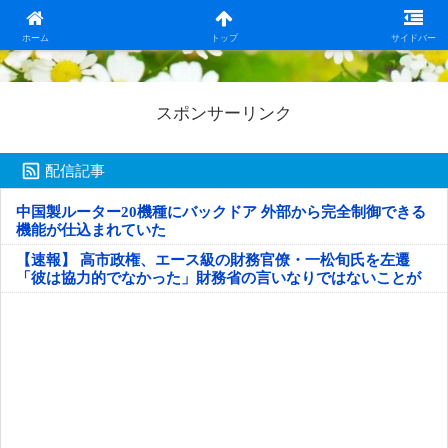
日本第一！ニュース録
ホーム
トップ
サイドバー
スポンサーリンク
配信記事
中国製ルーター20機種にバックドア 外部から完全制御できる
機能が仕込まれていた
【速報】 高市政権、エース級の財務官僚・一松旬氏を左遷
「彼は協力的でなかった」財務省の言いなりではないことが
判明