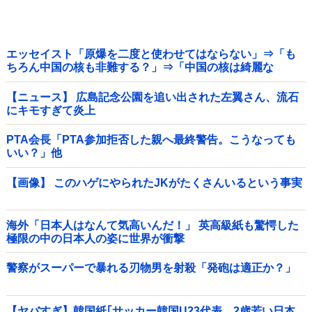
エッセイスト「原爆を二度と使わせてはならない」⇒「も
ちろん中国の核も非難する？」⇒「中国の核は綺麗な
核！」
【ニュース】 広島記念公園を追い出された左翼さん、流石
にキモすぎて炎上
PTA会長「PTA参加拒否した親へ最終警告。こうなっても
いい？」他
【画像】 このハゲにやられたJKがたくさんいるという事実
海外「日本人はなんて気高いんだ！」 英高級紙も驚愕した
極限の中の日本人の姿に世界が衝撃
警察がスーパーで暴れる刃物男を射殺「発砲は適正か？」
【ヤバすぎ】韓国紙｢サッカー韓国U23代表、2歳若い日本