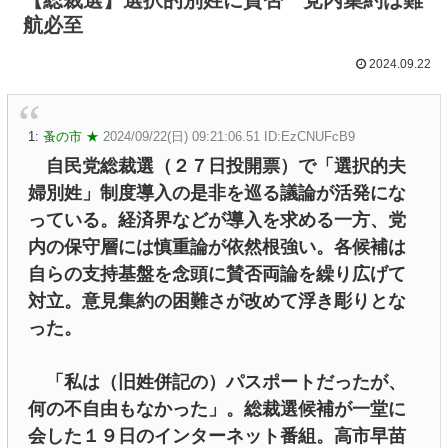
航必至
2024.09.22
1:
蚤の市 ★
2024/09/22(日) 09:21:06.51 ID:EzCNUFcB9
自民党総裁選（２７日投開票）で「選択的夫
婦別姓」制度導入の是非を巡る議論が活発にな
っている。経済界などが導入を求める一方、党
内の保守層には慎重論が依然根強い。各候補は
自らの支持基盤を念頭に賛否両論を繰り広げて
対立。意見集約の困難さが改めて浮き彫りとな
った。
「私は（旧姓併記の）パスポートだったが、
何の不自由もなかった」。総裁選候補が一堂に
会した１９日のインターネット番組。高市早苗