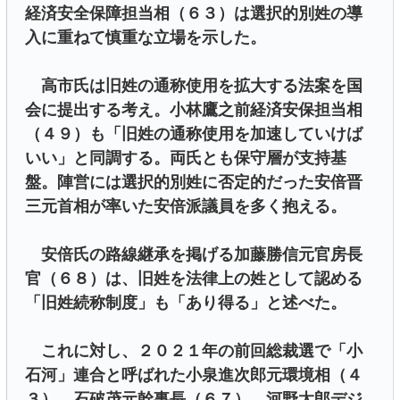
経済安全保障担当相（６３）は選択的別姓の導
入に重ねて慎重な立場を示した。
高市氏は旧姓の通称使用を拡大する法案を国
会に提出する考え。小林鷹之前経済安保担当相
（４９）も「旧姓の通称使用を加速していけば
いい」と同調する。両氏とも保守層が支持基
盤。陣営には選択的別姓に否定的だった安倍晋
三元首相が率いた安倍派議員を多く抱える。
安倍氏の路線継承を掲げる加藤勝信元官房長
官（６８）は、旧姓を法律上の姓として認める
「旧姓続称制度」も「あり得る」と述べた。
これに対し、２０２１年の前回総裁選で「小
石河」連合と呼ばれた小泉進次郎元環境相（４
３）、石破茂元幹事長（６７）、河野太郎デジ