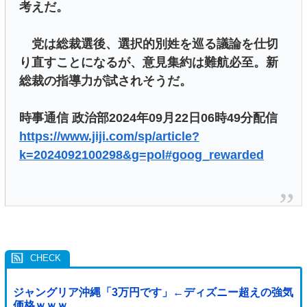
考えだ。
党は総裁選後、選択的別姓を巡る議論を仕切
り直すことになるが、意見集約は難航必至。新
総裁の指導力が試されそうだ。
時事通信 政治部2024年09月22日06時49分配信
https://www.jiji.com/sp/article?
k=2024092100298&g=pol#goog_rewarded
ジャングリア沖縄「3万円です」←ディズニー超えの強気
価格ｗｗｗ