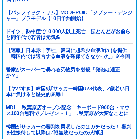
【パシフィック・リム】MODEROID「ジプシー・デンジ
ャー」プラモデル【10日予約開始】
ドイツ、熱中症で10,000人以上死亡、ほとんどがお前ら
と同年代で若者は元気💪
【速報】日本赤十字社、韓国に超希少血液Jr(a-)を提供
「韓国内では適合する血液を確保できなかった」※今回
で4回目
警察がスーパーで暴れる刃物男を射殺「発砲は適正
か？」
【ヤバすぎ】韓国紙｢サッカー韓国U23代表、2歳若い日
本に負けると歴史的屈辱｣
MDL「秋葉原店オープン記念！キーボード900台・マウ
ス100台無料でプレゼント！」→秋葉原が大変なことに
なってしまう
韓国がサッカーの審判を買収したのはガチだった！ 審判
を性接待して以降は7戦無敗だったのが判明