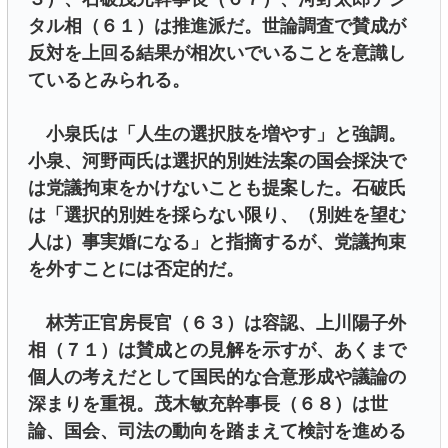
タル相（６１）は推進派だ。世論調査で賛成が
反対を上回る結果が相次いでいることを意識し
ているとみられる。
小泉氏は「人生の選択肢を増やす」と強調。
小泉、河野両氏は選択的別姓法案の国会採決で
は党議拘束をかけないことも提案した。石破氏
は「選択的別姓を採らない限り、（別姓を望む
人は）事実婚になる」と指摘するが、党議拘束
を外すことには否定的だ。
林芳正官房長官（６３）は容認、上川陽子外
相（７１）は賛成との見解を示すが、あくまで
個人の考えだとして国民的な合意形成や議論の
深まりを重視。茂木敏充幹事長（６８）は世
論、国会、司法の動向を踏まえて検討を進める