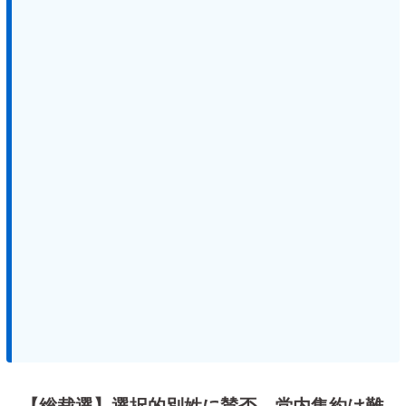
【総裁選】選択的別姓に賛否 党内集約は難