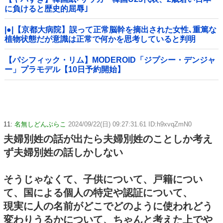
に負けると歴史的屈辱｣
|●|【京都大病院】誤って正常脳幹を摘出された女性､重篤な
植物状態だが意識は正常で何かを思考していると判明
【パシフィック・リム】MODEROID「ジプシー・デンジャ
ー」プラモデル【10日予約開始】
11:
名無しどんぶらこ
2024/09/22(日) 09:27:31.61 ID:h9xvqZmN0
夫婦別姓の話が出たら夫婦別姓のことしか考え
ず夫婦別姓の話しかしない
そうじゃなくて、子供について、戸籍につい
て、国による個人の特定や認証について、
現実に人の名前がどこでどのように使われどう
変わりうるかについて、ちゃんと考えた上でや