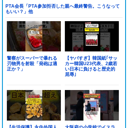
PTA会長「PTA参加拒否した親へ最終警告。こうなって
もいい？」他
警察がスーパーで暴れる
【ヤバすぎ】韓国紙｢サッ
刃物男を射殺「発砲は適
カー韓国U23代表、2歳若
正か？」
い日本に負けると歴史的
屈辱｣
【生活保護】永住外国人
大阪府の小学校でイスラ