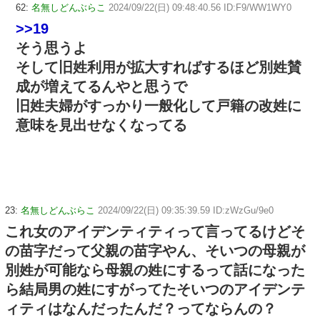
62:
名無しどんぶらこ
2024/09/22(日) 09:48:40.56 ID:F9/WW1WY0
>>19
そう思うよ
そして旧姓利用が拡大すればするほど別姓賛
成が増えてるんやと思うで
旧姓夫婦がすっかり一般化して戸籍の改姓に
意味を見出せなくなってる
23:
名無しどんぶらこ
2024/09/22(日) 09:35:39.59 ID:zWzGu/9e0
これ女のアイデンティティって言ってるけどそ
の苗字だって父親の苗字やん、そいつの母親が
別姓が可能なら母親の姓にするって話になった
ら結局男の姓にすがってたそいつのアイデンテ
ィティはなんだったんだ？ってならんの？