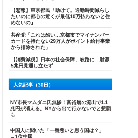
…
【悲報】東京都民「助けて。通勤時間減らし
たいのに都心の近くが最低10万払わないと住
めないの」
共産党「これは酷い…京都市でマイナンバー
カードを持たない29万人がポイント給付事業
から排除された」
【消費減税】日本の社会保障、岐路に 財源
5兆円見通し立たず
人気記事（30日）
NY市長マムダニ氏無惨！富裕層の流出で1.1
兆円が消える。NYから出て行かないでと懇願
も
中国人に聞いた「一番悪いと思う国は？」
→1位中国