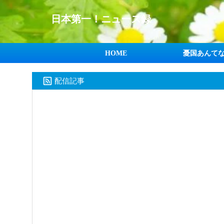
日本第一！ニュース録
HOME
憂国あんて
配信記事