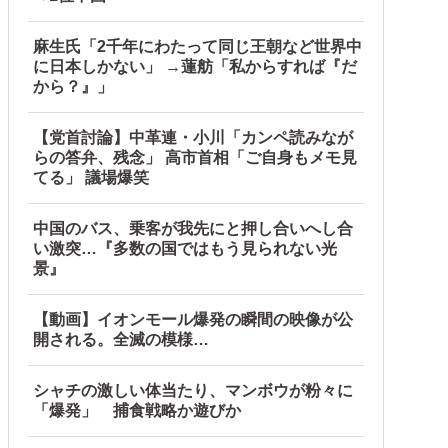
麻生氏「2千年にわたって同じ王朝など世界中
に日本しかない」 →蓮舫「私からすれば『だ
から？』」
【党首討論】中革連・小川「カンペ読みなが
らの答弁、残念」 高市首相「ご自身もメモ見
てる」 議場爆笑
中国のバス、乗客が我先にと押し合いへし合
い激突…『多数の国ではもう見られない光
景』
【動画】イオンモール爆発の瞬間の映像が公
開される。全滅の模様…
シャチの激しい体当たり、マンボウが粉々に
「爆発」 捕食戦略か遊びか