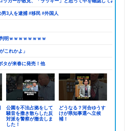
ロッカーが散見、「ラッキー」と思って中を確認してみると…
【ヤバい】100件以上の窃盗をしたトルコ国籍の男3人を逮捕 #移民 #外国人
が判明ｗｗｗｗｗｗｗｗ
頃がこれかよ」
ボタが来春に発売！他
日
公園を不法占拠をして
どうなる？河合ゆうす
騒音を撒き散らした反
けが県知事選へ立候
対派を警察が撤去しま
補！
した！