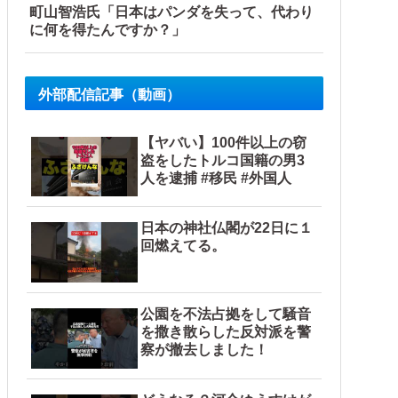
町山智浩氏「日本はパンダを失って、代わり
に何を得たんですか？」
外部配信記事（動画）
【ヤバい】100件以上の窃
盗をしたトルコ国籍の男3
人を逮捕 #移民 #外国人
日本の神社仏閣が22日に１
回燃えてる。
公園を不法占拠をして騒音
を撒き散らした反対派を警
察が撤去しました！