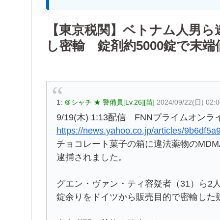
【東京税関】ベトナム人男ら
し密輸 錠剤約5000錠で末端
1:
＠シャチ ★ 警備員[Lv.26][苗]
2024/09/22(日) 02:
9/19(木) 1:13配信 FNNプライムオンラ
https://news.yahoo.co.jp/articles/9b6df
チョコレート菓子の箱に違法薬物のMD
逮捕されました。
グエン・ヴァン・ティ容疑者（31）ら2人は
錠余りをドイツから販売目的で密輸した