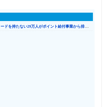
共産党「これは酷い…京都市でマイナンバーカードを持たない29万人がポイント給付事業から排除された」