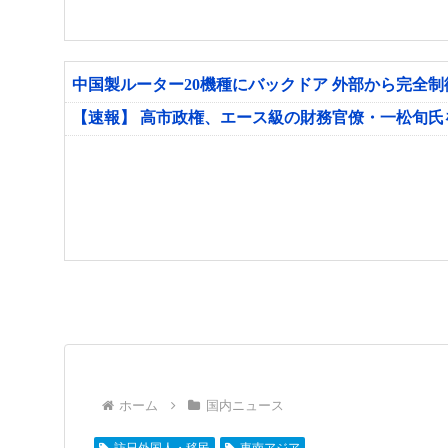
中国製ルーター20機種にバックドア 外部から完全
【速報】 高市政権、エース級の財務官僚・一松旬
ホーム
国内ニュース
訪日外国人・移民
東南アジア