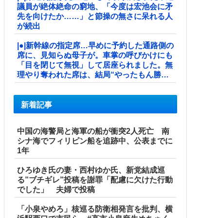
議員が絶体絶命の窮地、「今度は宏池会に矛
先を向けたか……」と節操の無さに呆れる人
が続出
|●|新幹線の指定席…早めに予約した通路側の
席に、見知らぬ母子が。車掌の呼びかけにも
「目を閉じて無視」して居座られました。無
理やり奪われた席は、結局“やったもん勝
ち”になってしまうのでしょうか？ ...
新着記事
中国の海警局と海軍の船が衝突2人死亡 南
シナ海でフィリピン船を追跡中、公表までに
1年
ひろゆき氏の妻・西村ゆか氏、新党結成巡
る”ブチギレ”投稿を謝罪「配慮に欠けた行動
でした」 夫婦で投稿
「小泉やめろ」核巡る防衛相発言を批判、横