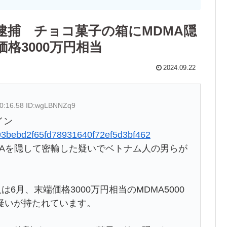
逮捕 チョコ菓子の箱にMDMA隠
価格3000万円相当
2024.09.22
00:16.58 ID:wgLBNNZq9
イン
5a93bebd2f65fd78931640f72ef5d3bf462
MAを隠して密輸した疑いでベトナム人の男らが
6月、末端価格3000万円相当のMDMA5000
疑いが持たれています。