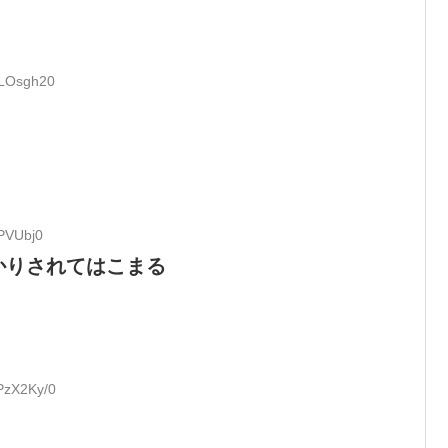
MLOsgh20
uPVUbj0
かりされてはこまる
PzX2Ky/0