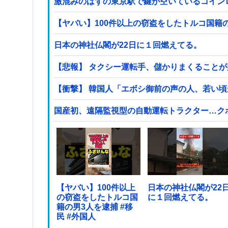
激混みのはずの東京駅で鍵が空いているコイン
日本の神社仏閣が22日に１回燃えてる。
【悲報】 タクシー運転手、儲かりまくること
【衝撃】 韓国人「エボシ御前の声の人、若い
国産初、遠隔監視型の自動運転トラクター…ク
【ヤバい】100件以上
日本の神社仏閣が22
の窃盗をしたトルコ国
に１回燃えてる。
籍の男3人を逮捕 #移
民 #外国人