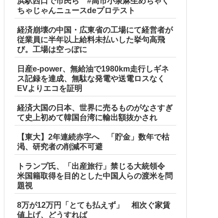
浜駅西口で市民ら #高市小泉麻生めちゃく
ちゃじゃんニュースdeプロテスト
経済崩壊の中国・広東省の工場にて経営者が
従業員に半年以上給料未払いした挙句高飛
び。工場は空っぽに
日産e-power、無給油で1980km走行しギネ
ス記録を達成、無駄な発電や送電ロスなく
EVよりエコを証明
経済大国の日本、世界に売るものがなさすぎ
て史上初めて韓国台湾に輸出額抜かされ
【東大】2年連続赤字へ 「貯金」数年で枯
渇、研究者の削減不可避
トランプ氏、「出産旅行」禁じる大統領令
米国籍取得を目的とした中国人らの渡米を問
題視
8万が12万円「とても払えず」 相次ぐ家賃
値上げ、どうすれば