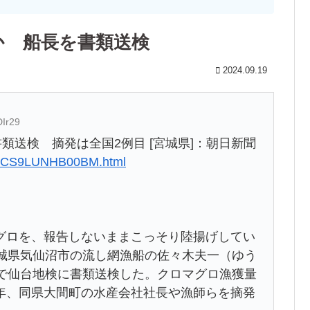
か 船長を書類送検
2024.09.19
DIr29
類送検 摘発は全国2例目 [宮城県]：朝日新聞
3F2CS9LUNHB00BM.html
ロを、報告しないままこっそり陸揚げしてい
宮城県気仙沼市の流し網漁船の佐々木夫一（ゆう
いで仙台地検に書類送検した。クロマグロ漁獲量
年、同県大間町の水産会社社長や漁師らを摘発