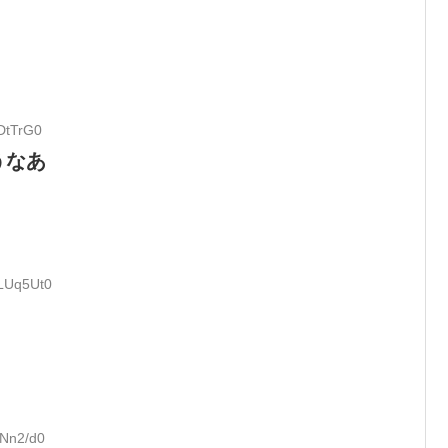
aDtTrG0
うなあ
wLUq5Ut0
hNn2/d0