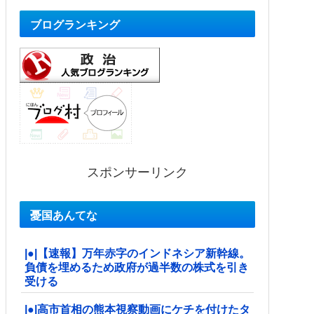
ブログランキング
スポンサーリンク
憂国あんてな
|●|【速報】万年赤字のインドネシア新幹線。
負債を埋めるため政府が過半数の株式を引き
受ける
|●|高市首相の熊本視察動画にケチを付けたタ