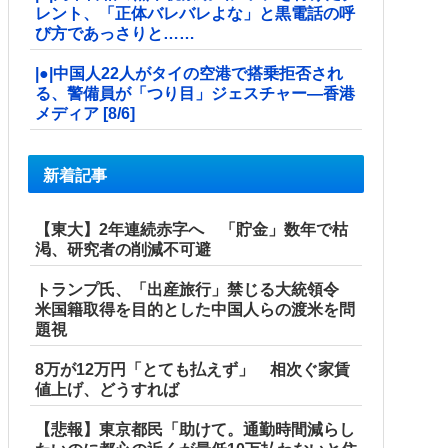
レント、「正体バレバレよな」と黒電話の呼
び方であっさりと……
|●|中国人22人がタイの空港で搭乗拒否され
る、警備員が「つり目」ジェスチャー―香港
メディア [8/6]
新着記事
【東大】2年連続赤字へ 「貯金」数年で枯
渇、研究者の削減不可避
トランプ氏、「出産旅行」禁じる大統領令
米国籍取得を目的とした中国人らの渡米を問
題視
8万が12万円「とても払えず」 相次ぐ家賃
値上げ、どうすれば
【悲報】東京都民「助けて。通勤時間減らし