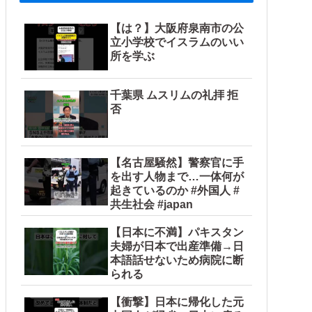
【は？】大阪府泉南市の公
立小学校でイスラムのいい
所を学ぶ
千葉県 ムスリムの礼拝 拒
否
【名古屋騒然】警察官に手
を出す人物まで…一体何が
起きているのか #外国人 #
共生社会 #japan
【日本に不満】パキスタン
夫婦が日本で出産準備→日
本語話せないため病院に断
られる
【衝撃】日本に帰化した元