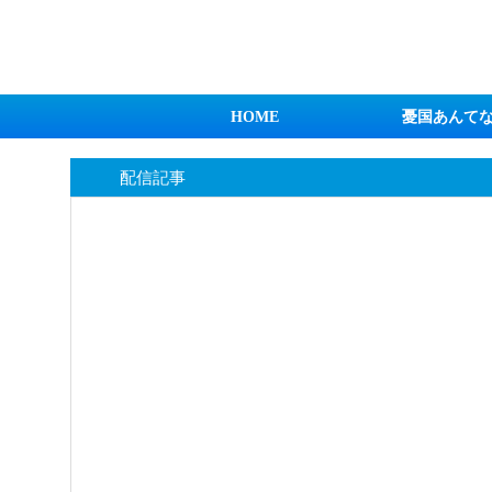
日本第一！ニュース録
HOME
憂国あんて
配信記事