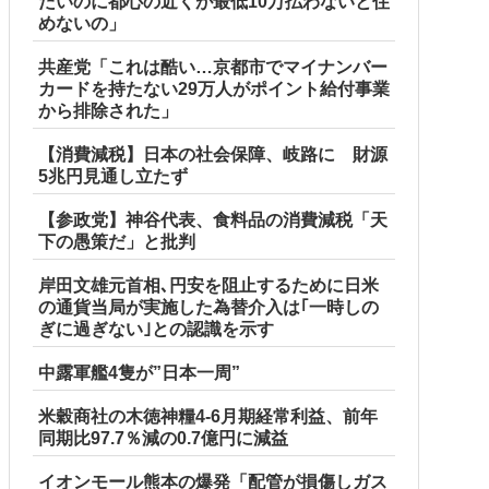
たいのに都心の近くが最低10万払わないと住
めないの」
共産党「これは酷い…京都市でマイナンバー
カードを持たない29万人がポイント給付事業
から排除された」
【消費減税】日本の社会保障、岐路に 財源
5兆円見通し立たず
【参政党】神谷代表、食料品の消費減税「天
下の愚策だ」と批判
岸田文雄元首相､円安を阻止するために日米
の通貨当局が実施した為替介入は｢一時しの
ぎに過ぎない｣との認識を示す
中露軍艦4隻が”日本一周”
米穀商社の木徳神糧4-6月期経常利益、前年
同期比97.7％減の0.7億円に減益
イオンモール熊本の爆発「配管が損傷しガス