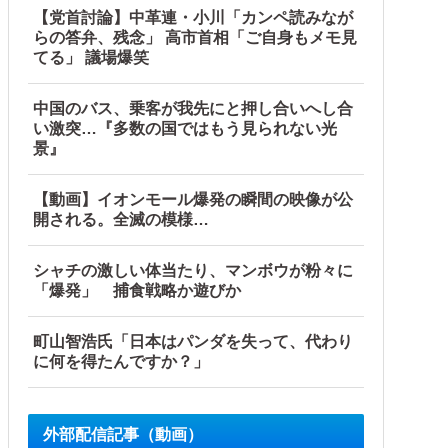
【党首討論】中革連・小川「カンペ読みなが
らの答弁、残念」 高市首相「ご自身もメモ見
てる」 議場爆笑
中国のバス、乗客が我先にと押し合いへし合
い激突…『多数の国ではもう見られない光
景』
【動画】イオンモール爆発の瞬間の映像が公
開される。全滅の模様…
シャチの激しい体当たり、マンボウが粉々に
「爆発」 捕食戦略か遊びか
町山智浩氏「日本はパンダを失って、代わり
に何を得たんですか？」
外部配信記事（動画）