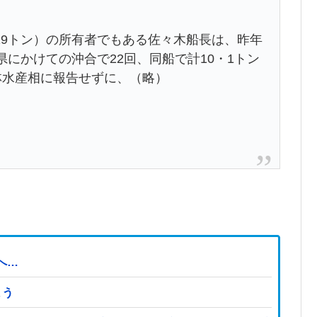
9トン）の所有者でもある佐々木船長は、昨年
県にかけての沖合で22回、同船で計10・1トン
林水産相に報告せずに、（略）
へ…
まう