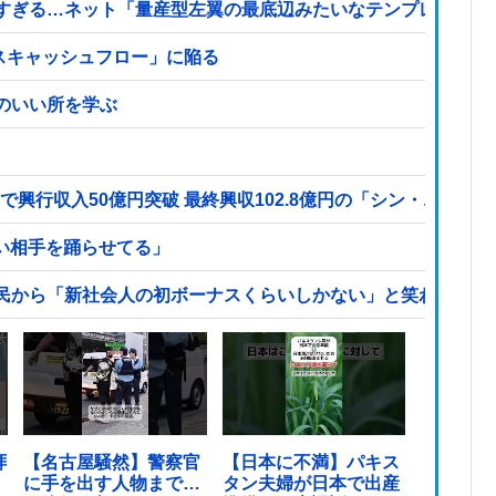
すぎる…ネット「量産型左翼の最底辺みたいなテンプレ左翼カ
イナスキャッシュフロー」に陥る
のいい所を学ぶ
で興行収入50億円突破 最終興収102.8億円の「シン・エヴァ
カい相手を踊らせてる」
民から「新社会人の初ボーナスくらいしかない」と笑われる他
拝
【名古屋騒然】警察官
【日本に不満】パキス
に手を出す人物まで…
タン夫婦が日本で出産