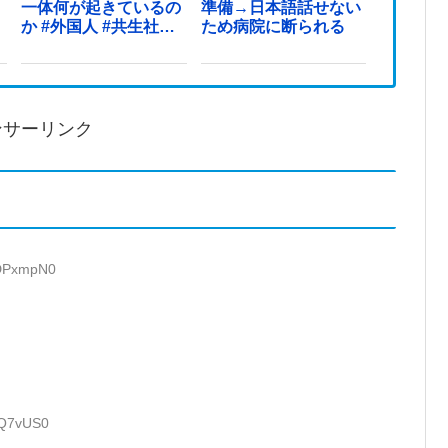
一体何が起きているの
準備→日本語話せない
か #外国人 #共生社会
ため病院に断られる
#japan
ンサーリンク
aDPxmpN0
tQ7vUS0