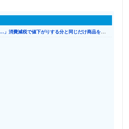
【消費税率1％】 「下げるのが筋なんですけど…」消費減税で値下がりする分と同じだけ商品を値上げして店頭価格を変えない店も