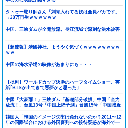
タトゥー彫り師さん「刺青入れてる奴は全員バカです」
→30万再生ｗｗｗｗｗｗ
中国、三峡ダムが全開放流。長江流域で深刻な洪水被害
【超速報】靖國神社、ようやく気づくｗｗｗｗｗｗｗｗ
ｗｗ
中国の海水浴場の映像があまりにも・・・
【批判】ワールドカップ決勝のハーフタイムショー、英
紙｢BTSが出てきて悪夢かと思った｣
中国「大豪雨！」三峡ダム「基礎部分破損」中国「全力
放流！」台風13号「中国上陸予測」台風15号「中国接近
（画像」中国「台風同時上陸！（穀物生産が壊滅危機」
→
韓国人「韓国のイメージ失墜は免れないのか？2011〜12
年の国際試合における外国審判への接待疑惑が海外で一
斉に報じられる‥」