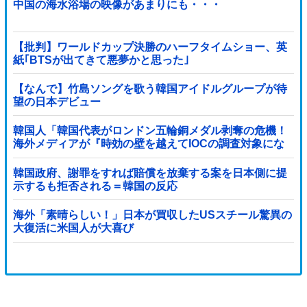
中国の海水浴場の映像があまりにも・・・
【批判】ワールドカップ決勝のハーフタイムショー、英
紙｢BTSが出てきて悪夢かと思った｣
【なんで】竹島ソングを歌う韓国アイドルグループが待
望の日本デビュー
韓国人「韓国代表がロンドン五輪銅メダル剥奪の危機！
海外メディアが『時効の壁を越えてIOCの調査対象にな
り得る』と報道！」
韓国政府、謝罪をすれば賠償を放棄する案を日本側に提
示するも拒否される＝韓国の反応
海外「素晴らしい！」日本が買収したUSスチール驚異の
大復活に米国人が大喜び