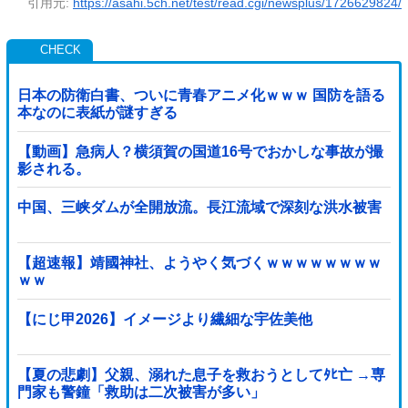
引用元:
https://asahi.5ch.net/test/read.cgi/newsplus/1726629824/
日本の防衛白書、ついに青春アニメ化ｗｗｗ 国防を語る
本なのに表紙が謎すぎる
【動画】急病人？横須賀の国道16号でおかしな事故が撮
影される。
中国、三峡ダムが全開放流。長江流域で深刻な洪水被害
【超速報】靖國神社、ようやく気づくｗｗｗｗｗｗｗｗ
ｗｗ
【にじ甲2026】イメージより繊細な宇佐美他
【夏の悲劇】父親、溺れた息子を救おうとしてﾀﾋ亡 →専
門家も警鐘「救助は二次被害が多い」