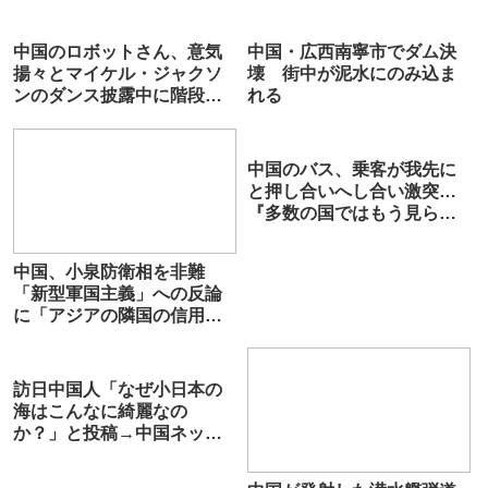
中国のロボットさん、意気
中国・広西南寧市でダム決
揚々とマイケル・ジャクソ
壊 街中が泥水にのみ込ま
ンのダンス披露中に階段で
れる
躓き、そのまま死亡
中国のバス、乗客が我先に
と押し合いへし合い激突…
『多数の国ではもう見られ
ない光景』
中国、小泉防衛相を非難
「新型軍国主義」への反論
に「アジアの隣国の信用を
得られない」
訪日中国人「なぜ小日本の
海はこんなに綺麗なの
か？」と投稿→中国ネット
「核廃水で魚が死んだ」