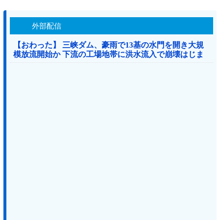
外部配信
【おわった】 三峡ダム、豪雨で13基の水門を開き大規
模放流開始か 下流の工場地帯に洪水流入で崩壊はじま
る