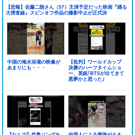
【悲報】佐藤二朗さん（57）主演予定だった映画『踊る
大捜査線』スピンオフ作品の撮影中止が正式決
定・・・・・・・・・他
中国の海水浴場の映像が
【批判】ワールドカップ
あまりにも・・・
決勝のハーフタイムショ
ー、英紙｢BTSが出てきて
悪夢かと思った｣
【なんで】竹島ソングを
中国人による密漁が止ま