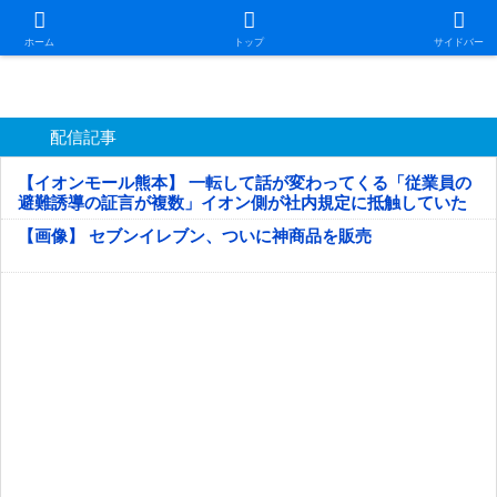
日本第一！ニュース録
ホーム
トップ
サイドバー
配信記事
【イオンモール熊本】 一転して話が変わってくる「従業員の
避難誘導の証言が複数」イオン側が社内規定に抵触していた
疑い
【画像】 セブンイレブン、ついに神商品を販売