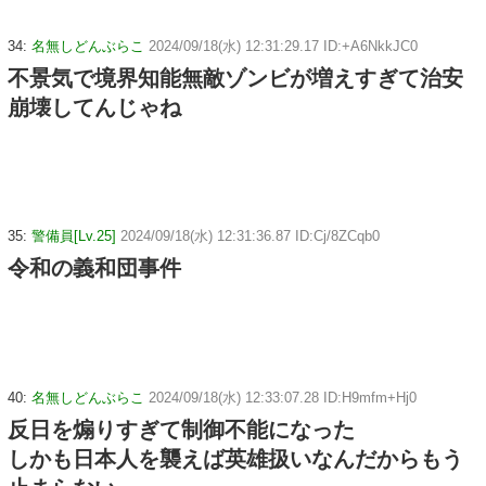
34:
名無しどんぶらこ
2024/09/18(水) 12:31:29.17 ID:+A6NkkJC0
不景気で境界知能無敵ゾンビが増えすぎて治安
崩壊してんじゃね
35:
警備員[Lv.25]
2024/09/18(水) 12:31:36.87 ID:Cj/8ZCqb0
令和の義和団事件
40:
名無しどんぶらこ
2024/09/18(水) 12:33:07.28 ID:H9mfm+Hj0
反日を煽りすぎて制御不能になった
しかも日本人を襲えば英雄扱いなんだからもう