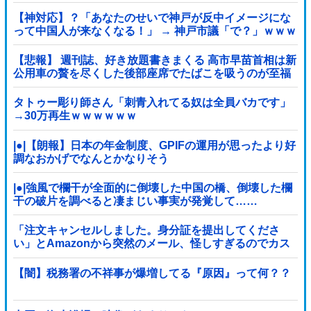
【神対応】？「あなたのせいで神戸が反中イメージにな
って中国人が来なくなる！」 → 神戸市議「で？」ｗｗｗ
ｗｗｗｗｗｗｗｗｗｗｗｗ
【悲報】 週刊誌、好き放題書きまくる 高市早苗首相は新
公用車の贅を尽くした後部座席でたばこを吸うのが至福
の時間「どんどん延びる乗車時間」
タトゥー彫り師さん「刺青入れてる奴は全員バカです」
→30万再生ｗｗｗｗｗｗ
|●|【朗報】日本の年金制度、GPIFの運用が思ったより好
調なおかげでなんとかなりそう
|●|強風で欄干が全面的に倒壊した中国の橋、倒壊した欄
干の破片を調べると凄まじい事実が発覚して……
「注文キャンセルしました。身分証を提出してくださ
い」とAmazonから突然のメール、怪しすぎるのでカス
タマーに確認したら……
【闇】税務署の不祥事が爆増してる『原因』って何？？