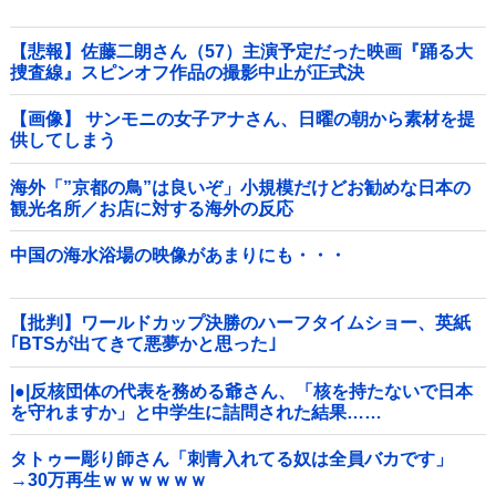
【悲報】佐藤二朗さん（57）主演予定だった映画『踊る大
捜査線』スピンオフ作品の撮影中止が正式決
定・・・・・・・・・他
【画像】 サンモニの女子アナさん、日曜の朝から素材を提
供してしまう
海外「”京都の鳥”は良いぞ」小規模だけどお勧めな日本の
観光名所／お店に対する海外の反応
中国の海水浴場の映像があまりにも・・・
【批判】ワールドカップ決勝のハーフタイムショー、英紙
｢BTSが出てきて悪夢かと思った｣
|●|反核団体の代表を務める爺さん、「核を持たないで日本
を守れますか」と中学生に詰問された結果……
タトゥー彫り師さん「刺青入れてる奴は全員バカです」
→30万再生ｗｗｗｗｗｗ