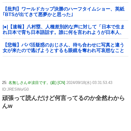
【批判】ワールドカップ決勝のハーフタイムショー、英紙
｢BTSが出てきて悪夢かと思った｣
|●|【速報】八村塁、人種差別的な声に対して「日本で生ま
れ日本で育ち日本語話す。誰に何を言われようが日本人、
日本人であるプライドがある」
【悲報】パパ活疑惑のおじさん、待ち合わせに写真と違う
女が来たので逃げようとするも眼鏡を奪われ可哀想なこと
になっているところを激写されてしまう…
25:
名無しさん＠涙目です。(庭) [CN]
2024/09/18(水) 03:31:53.43
ID:JRESWo/G0
頑張って読んだけど何言ってるのか全然わから
んw