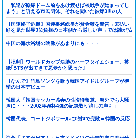
「私達が原爆ドーム前をあけ渡せば核戦争が始まってし
まう」と訴える市民団体、それを聞いた被爆3世の人
が……
【国連終了危機】国連事務総長が資金難を警告→未払い
額を見た世界3位負担の日本側から厳しい声→では誰が払
っていないのか言え
中国の海水浴場の映像があまりにも・・・
【批判】ワールドカップ決勝のハーフタイムショー、英
紙｢BTSが出てきて悪夢かと思った｣
【なんで】竹島ソングを歌う韓国アイドルグループが待
望の日本デビュー
韓国人「韓国サッカー協会の性接待報道、海外でも大騒
ぎに・・・2002年W杯4強の記録取り消しの声も」
→「マジで国の恥だ」「2002年まで疑う価値がある」
「国民や国が築いた国格をサッカー選手が足で蹴り飛ば
韓国代表、コートジボワールに0対4で完敗＝韓国の反応
すね」
海外「さすが日本！」日本とドイツの仕事効率の差が分