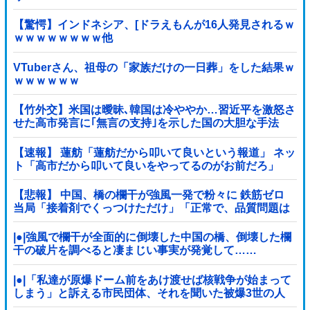
【驚愕】インドネシア、[ドラえもんが16人発見されるｗ
ｗｗｗｗｗｗｗｗ他
VTuberさん、祖母の「家族だけの一日葬」をした結果ｗ
ｗｗｗｗｗｗ
【竹外交】米国は曖昧､韓国は冷ややか…習近平を激怒さ
せた高市発言に｢無言の支持｣を示した国の大胆な手法
【速報】 蓮舫「蓮舫だから叩いて良いという報道」 ネッ
ト「高市だから叩いて良いをやってるのがお前だろ」
【悲報】 中国、橋の欄干が強風一発で粉々に 鉄筋ゼロ
当局「接着剤でくっつけただけ」「正常で、品質問題は
ない」
|●|強風で欄干が全面的に倒壊した中国の橋、倒壊した欄
干の破片を調べると凄まじい事実が発覚して……
|●|「私達が原爆ドーム前をあけ渡せば核戦争が始まって
しまう」と訴える市民団体、それを聞いた被爆3世の人
が……