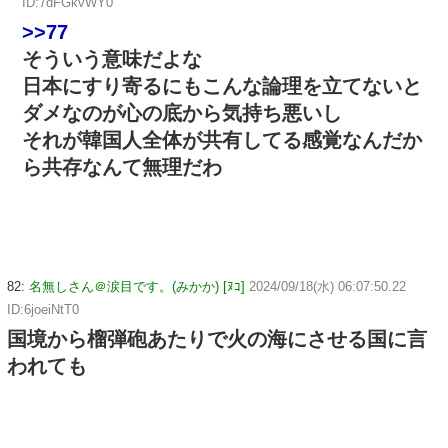
ID:7dFGkvWY0
>>77
そういう意味だよな
日本にすり寄るにもこんな論理を立てないと
ダメなのが心の底から気持ち悪いし
それが韓国人全体が共有してる感覚なんだか
ら共存なんて無理だわ
82:
名無しさん＠涙目です。(みかか) [ﾇｺ]
2024/09/18(水) 06:07:50.22
ID:6joeiNtT0
国境から榴弾砲あたりで火の海にさせる国に言
われても