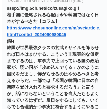
02:55:40.76 ID:JDyPLiFS0 BE:754019341-PLT(12346)
sssp://img.5ch.net/ico/zusagiko.gif
相手国に侵略される心配は今や韓国ではなく日
本がするべきだ【コラム】
https://www.chosunonline.com/m/svc/article.
html?contid=2024090980045
(略)
韓国が世界最強クラスの玄武ミサイルを降らせ
れば日本はまひする。こういう非現実的な仮定
までするのは、軍事力で上回っている国の政治
家が、弱い国が「攻め込んでくる」かのように
国民をだまし、怖がらせるのはやめるべきと考
えるからだ。一部では「米国が韓国に日本の自
衛隊を受け入れろと要求するだろう」と言う
が、話にならないということを当人たちもよく
知っているはずだ。反日をするにしても、いく
らでも合理的かつ事実に符合するようにやるこ