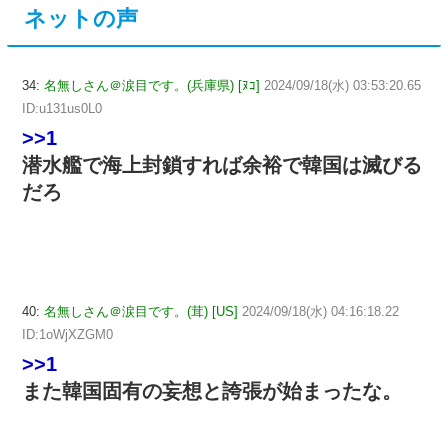
ネットの声
34:
名無しさん＠涙目です。(兵庫県) [ﾇｺ]
2024/09/18(水) 03:53:20.65
ID:u131us0L0
>>1
潜水艦で海上封鎖すれば余裕で韓国は滅びる
だろ
40:
名無しさん＠涙目です。(茸) [US]
2024/09/18(水) 04:16:18.22
ID:1oWjXZGM0
>>1
また韓国固有の妄想と誇張が始まったな。