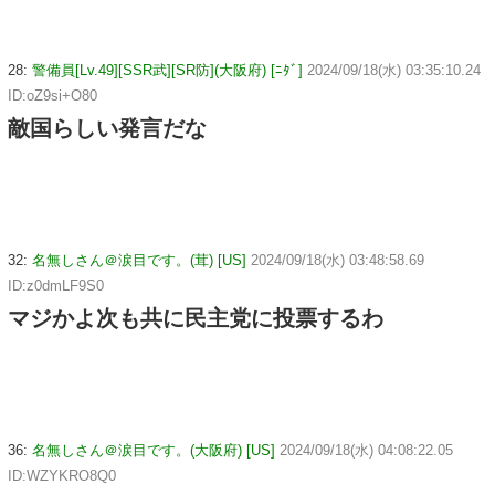
28:
警備員[Lv.49][SSR武][SR防](大阪府) [ﾆﾀﾞ]
2024/09/18(水) 03:35:10.24
ID:oZ9si+O80
敵国らしい発言だな
32:
名無しさん＠涙目です。(茸) [US]
2024/09/18(水) 03:48:58.69
ID:z0dmLF9S0
マジかよ次も共に民主党に投票するわ
36:
名無しさん＠涙目です。(大阪府) [US]
2024/09/18(水) 04:08:22.05
ID:WZYKRO8Q0