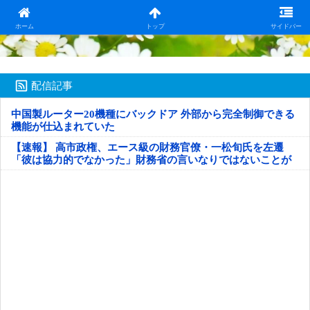
日本第一！ニュース録
ホーム
トップ
サイドバー
配信記事
中国製ルーター20機種にバックドア 外部から完全制御できる
機能が仕込まれていた
【速報】 高市政権、エース級の財務官僚・一松旬氏を左遷
「彼は協力的でなかった」財務省の言いなりではないことが
判明