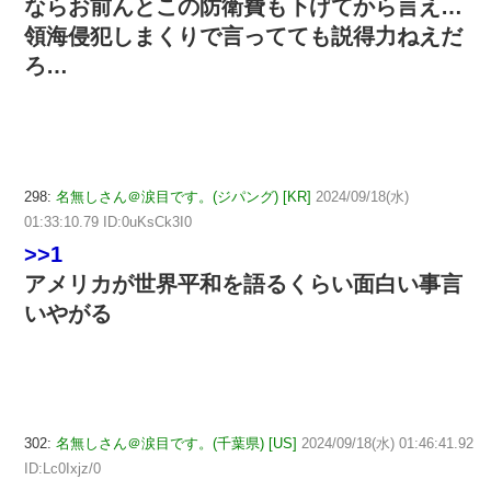
ならお前んとこの防衛費も下げてから言え…
領海侵犯しまくりで言ってても説得力ねえだ
ろ…
298:
名無しさん＠涙目です。(ジパング) [KR]
2024/09/18(水)
01:33:10.79 ID:0uKsCk3I0
>>1
アメリカが世界平和を語るくらい面白い事言
いやがる
302:
名無しさん＠涙目です。(千葉県) [US]
2024/09/18(水) 01:46:41.92
ID:Lc0Ixjz/0