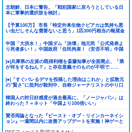
北朝鮮、日本に警告。「戦犯国家に戻ろうとしている日
本に軍事的選択肢を検討」
【予算100万】 市長「特定外来生物クビアカは気持ち悪
い虫だしそんな需要ないと思う」1匹300円相当の報奨金
→初日に42万取られ焦り
中国「大洪水！」中国ダム「決壊」地元民「公式発表よ
り死者多い！」中国政府「住民拘束！（安否不明」中国
当局「救助隊動画も削除」台風13号「三峡ダム接近中」
→
|●|兵庫県の左派の既得利権を斎藤知事が全面廃止、「県
が何をするねん？」と存在意義そのものが不明で……
|●|「すぐバレるデマを投稿した理由はこれか」と拡散元
の”賢さ”に批判が殺到中、自称ジャーナリストのやり口
というのが……
韓国人の対日好感度が過去最高に、「ノージャパン」は
終わった？＝ネット「中国より100倍いい」
賛否両論となった『ビースト・オブ・リインカーネイシ
ョン』一週間以内に改善アップデートを実施！神ゲーと
なるか？