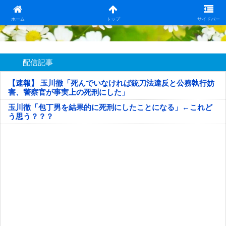
日本第一！ニュース録
ホーム
トップ
サイドバー
配信記事
【速報】 玉川徹「死んでいなければ銃刀法違反と公務執行妨
害、警察官が事実上の死刑にした」
玉川徹「包丁男を結果的に死刑にしたことになる」←これど
う思う？？？