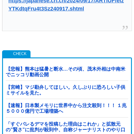
https://japanese.cri.cn/2024/09/17/ARTIUFfelz
YTKdtqFru4t3Sz240917.shtml
【悲報】熊本は猛暑と断水…その頃、茂木外相は中南米
でニッコリ動画公開
【宮崎】マジ勘弁してほしい。久しぶりに恐ろしい子供
ミサイルを見た。
【速報】日本製メモリに世界中から注文殺到！！！ １兆
５０００億円で工場増築へ
「すぐバレるデマを投稿した理由はこれか」と拡散元
の”賢さ”に批判が殺到中、自称ジャーナリストのやり口