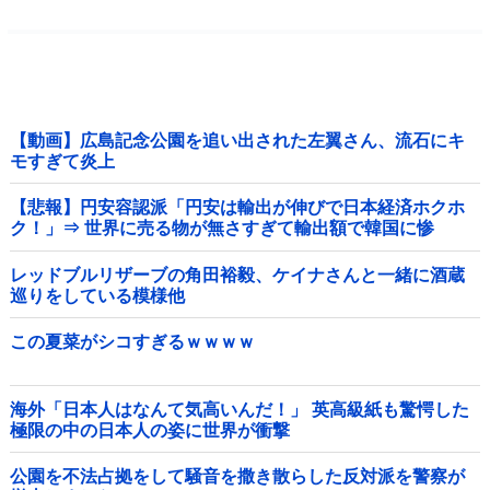
【動画】広島記念公園を追い出された左翼さん、流石にキ
モすぎて炎上
【悲報】円安容認派「円安は輸出が伸びで日本経済ホクホ
ク！」⇒ 世界に売る物が無さすぎて輸出額で韓国に惨
敗・・・
レッドブルリザーブの角田裕毅、ケイナさんと一緒に酒蔵
巡りをしている模様他
この夏菜がシコすぎるｗｗｗｗ
海外「日本人はなんて気高いんだ！」 英高級紙も驚愕した
極限の中の日本人の姿に世界が衝撃
公園を不法占拠をして騒音を撒き散らした反対派を警察が