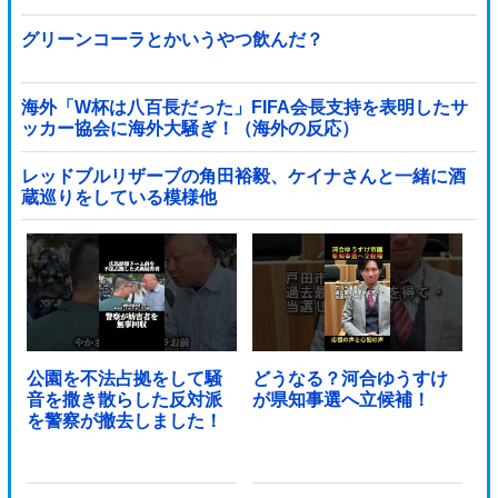
グリーンコーラとかいうやつ飲んだ？
海外「W杯は八百長だった」FIFA会長支持を表明したサ
ッカー協会に海外大騒ぎ！（海外の反応）
レッドブルリザーブの角田裕毅、ケイナさんと一緒に酒
蔵巡りをしている模様他
公園を不法占拠をして騒
どうなる？河合ゆうすけ
音を撒き散らした反対派
が県知事選へ立候補！
を警察が撤去しました！