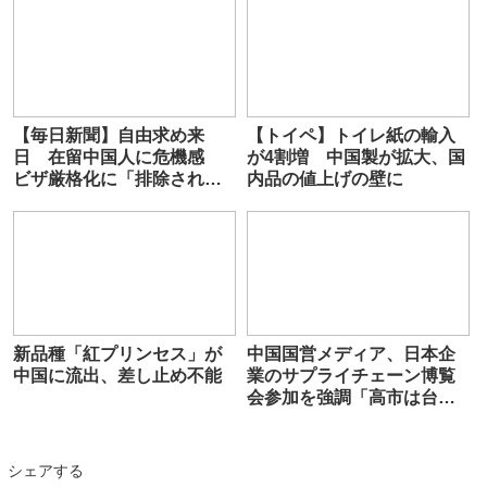
【毎日新聞】自由求め来
【トイペ】トイレ紙の輸入
日 在留中国人に危機感
が4割増 中国製が拡大、国
ビザ厳格化に「排除されて
内品の値上げの壁に
しまう」
新品種「紅プリンセス」が
中国国営メディア、日本企
中国に流出、差し止め不能
業のサプライチェーン博覧
会参加を強調「高市は台湾
有事発言を取り下げろ」
シェアする