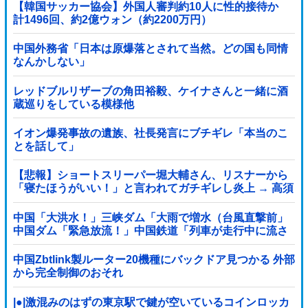
【韓国サッカー協会】外国人審判約10人に性的接待か
計1496回、約2億ウォン（約2200万円）
中国外務省「日本は原爆落とされて当然。どの国も同情
なんかしない」
レッドブルリザーブの角田裕毅、ケイナさんと一緒に酒
蔵巡りをしている模様他
イオン爆発事故の遺族、社長発言にブチギレ「本当のこ
とを話して」
【悲報】ショートスリーパー堀大輔さん、リスナーから
「寝たほうがいい！」と言われてガチギレし炎上 → 高須
幹也医師の医学的アドバイスに激昂 ｗｗｗｗｗｗｗｗｗ
中国「大洪水！」三峡ダム「大雨で増水（台風直撃前」
中国ダム「緊急放流！」中国鉄道「列車が走行中に流さ
れる」中国避難所「支援物資は有料です」謎の勢力
「え」→
中国Zbtlink製ルーター20機種にバックドア見つかる 外部
から完全制御のおそれ
|●|激混みのはずの東京駅で鍵が空いているコインロッカ