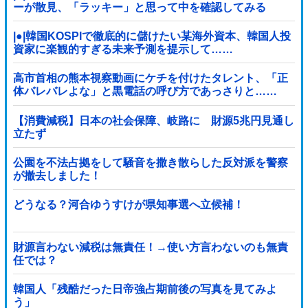
ーが散見、「ラッキー」と思って中を確認してみる
と……
|●|韓国KOSPIで徹底的に儲けたい某海外資本、韓国人投
資家に楽観的すぎる未来予測を提示して……
高市首相の熊本視察動画にケチを付けたタレント、「正
体バレバレよな」と黒電話の呼び方であっさりと……
【消費減税】日本の社会保障、岐路に 財源5兆円見通し
立たず
公園を不法占拠をして騒音を撒き散らした反対派を警察
が撤去しました！
どうなる？河合ゆうすけが県知事選へ立候補！
財源言わない減税は無責任！→使い方言わないのも無責
任では？
韓国人「残酷だった日帝強占期前後の写真を見てみよ
う」