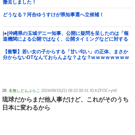
撤去しました！
どうなる？河合ゆうすけが県知事選へ立候補！
|●|沖縄県の玉城デニー知事、公開に疑問を呈したのは「報
道機関による公開ではなく、公開タイミングなどに対する
ものだった」とよくわからない説明
【衝撃】若い女の子からする「甘い匂い」の正体、まさか
分からないDTなんておらんよな？よな？w w w w w w w w
w w w
28:
名無しどんぶらこ
2024/09/15(日) 09:22:00.41 ID:KZFOC+yh0
琉球だからまだ他人事だけど、これがそのうち
日本に変わるから