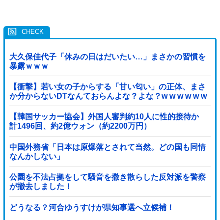
大久保佳代子「休みの日はだいたい…」まさかの習慣を
暴露ｗｗｗ
【衝撃】若い女の子からする「甘い匂い」の正体、まさ
か分からないDTなんておらんよな？よな？w w w w w w
w w w w w
【韓国サッカー協会】外国人審判約10人に性的接待か
計1496回、約2億ウォン（約2200万円）
中国外務省「日本は原爆落とされて当然。どの国も同情
なんかしない」
公園を不法占拠をして騒音を撒き散らした反対派を警察
が撤去しました！
どうなる？河合ゆうすけが県知事選へ立候補！