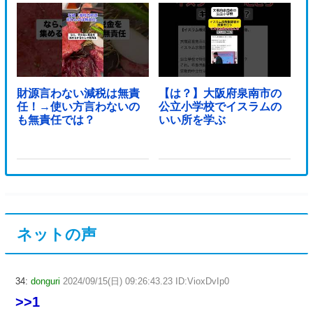
財源言わない減税は無責
【は？】大阪府泉南市の
任！→使い方言わないの
公立小学校でイスラムの
も無責任では？
いい所を学ぶ
ネットの声
34:
donguri
2024/09/15(日) 09:26:43.23 ID:VioxDvIp0
>>1