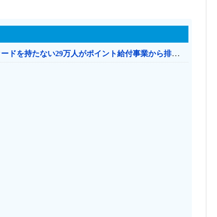
共産党「これは酷い…京都市でマイナンバーカードを持たない29万人がポイント給付事業から排除された」