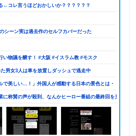
る←コレ言うほどおかしいか？？？？？？
あのシーン実は過去作のセルフカバーだった
大阪府の小学校でイスラム教の指導者が授業を行い物議を醸す！ #大阪 #イスラム教 #モスク
いた男女3人は車を放置しダッシュで逃走中
ルで美しい…！」外国人が感動する日本の景色とは・・・？【
業に称賛の声が殺到、なんかヒーロー番組の最終回を見ている