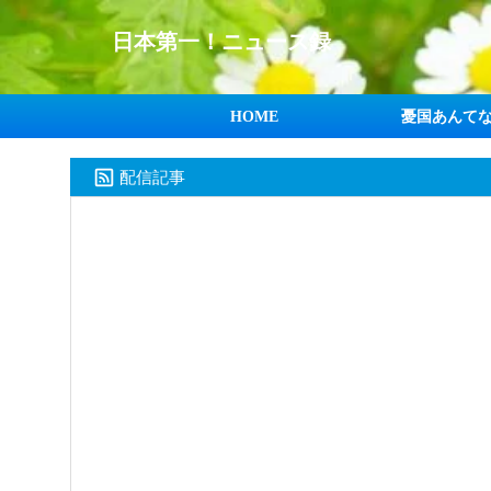
日本第一！ニュース録
HOME
憂国あんて
配信記事