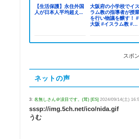
【生活保護】永住外国
大阪府の小学校でイ
人が日本人平均超え...
ラム教の指導者が授
を行い物議を醸す！ #
大阪 #イスラム教 #モ
スク
スポ
ネットの声
3:
名無しさん＠涙目です。(茸) [ES]
2024/09/14(土) 16:
sssp://img.5ch.net/ico/nida.gif
うむ