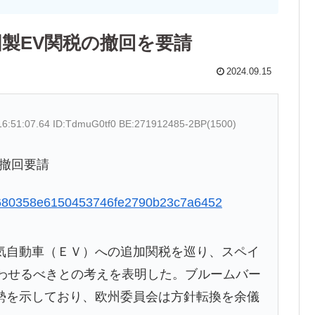
製EV関税の撤回を要請
2024.09.15
16:51:07.64 ID:TdmuG0tf0 BE:271912485-2BP(1500)
撤回要請
afee680358e6150453746fe2790b23c7a6452
自動車（ＥＶ）への追加関税を巡り、スペイ
合わせるべきとの考えを表明した。ブルームバー
勢を示しており、欧州委員会は方針転換を余儀