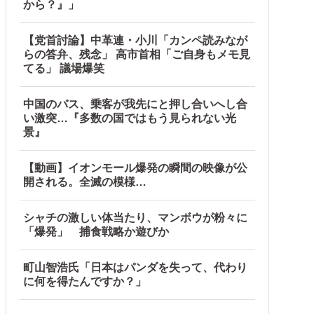
から？』」
【党首討論】中革連・小川「カンペ読みなが
らの答弁、残念」 高市首相「ご自身もメモ見
てる」 議場爆笑
中国のバス、乗客が我先にと押し合いへし合
い激突…『多数の国ではもう見られない光
景』
【動画】イオンモール爆発の瞬間の映像が公
開される。全滅の模様…
海外の反応】
シャチの激しい体当たり、マンボウが粉々に
ような気分に……他
「爆発」 捕食戦略か遊びか
町山智浩氏「日本はパンダを失って、代わり
に何を得たんですか？」