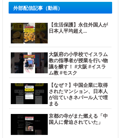
外部配信記事（動画）
【生活保護】永住外国人が
日本人平均超え...
大阪府の小学校でイスラム
教の指導者が授業を行い物
議を醸す！ #大阪 #イスラ
ム教 #モスク
【なぜ？】中国企業に取得
されたマンション、日本人
が出ていきネパール人で埋
まる
京都の寺がまた燃える「中
国人に脅迫されていた」