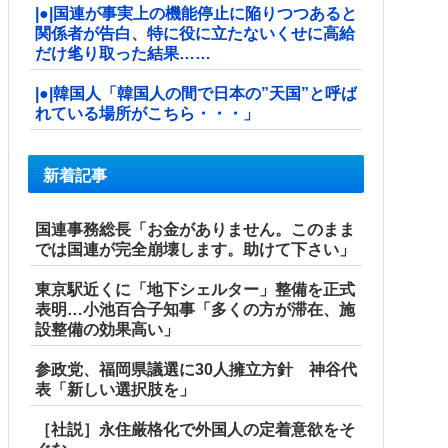
|●|国連が事実上の機能停止に陥りつつあると
関係者が告白、特に役に立たないくせに高給
だけ毟り取った結果……
|●|韓国人「韓国人の間で日本の”天国”と呼ば
れている場所がこちら・・・」
新着記事
国連事務総長「お金がありません。このまま
では国連が完全崩壊します。助けて下さい」
東京駅近くに「地下シェルター」整備を正式
表明…小池百合子知事「多くの方が滞在、施
設整備の効果高い」
参政党、福岡県議選に30人擁立方針 神谷代
表「新しい選択肢を」
［社説］永住厳格化で外国人の定着意欲をそ