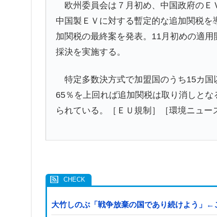
欧州委員会は７月初め、中国政府のＥＶ
中国製ＥＶに対する暫定的な追加関税を導
加関税の最終案を発表。11月初めの適用
採決を実施する。
特定多数決方式で加盟国のうち15カ国
65％を上回れば追加関税は取り消しと
られている。［ＥＵ規制］［環境ニュー
大竹しのぶ「戦争放棄の国であり続けよう」←