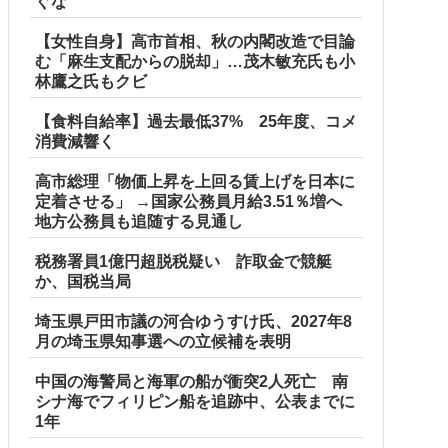
ぐな
【女性自身】高市首相、秋の内閣改造で目論
む「麻生支配からの脱却」…茂木敏充氏も小
林鷹之氏もクビ
【食料自給率】過去最低37% 25年度、コメ
消費減響く
高市総理「物価上昇を上回る賃上げを日本に
定着させる」 →国家公務員月給3.51％増へ
地方公務員も追随する見通し
税務署員1億円超脱税疑い 詐取金で競艇
か、国税当局
埼玉県戸田市議の河合ゆうすけ氏、2027年8
月の埼玉県知事選への立候補を表明
中国の海警局と海軍の船が衝突2人死亡 南
シナ海でフィリピン船を追跡中、公表までに
1年