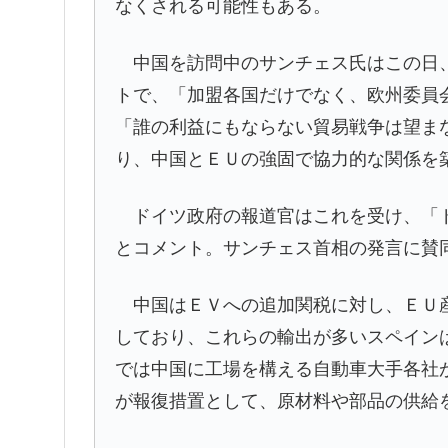
なくされる可能性もある。
中国を訪問中のサンチェス氏はこの日、
トで、「加盟各国だけでなく、欧州委員
「誰の利益にもならない貿易戦争は望ま
り、中国とＥＵの強固で協力的な関係を
ドイツ政府の報道官はこれを受け、「ド
とコメント。サンチェス首相の発言に賛
中国はＥＶへの追加関税に対し、ＥＵ産
しており、これらの輸出が多いスペイン
では中国に工場を構える自動車大手各社
が報復措置として、原材料や部品の供給