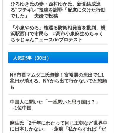
ひろゆき氏の妻・西村ゆか氏、新党結成巡
る”ブチギレ”投稿を謝罪「配慮に欠けた行動
でした」 夫婦で投稿
「小泉やめろ」核巡る防衛相発言を批判、横
浜駅西口で市民ら #高市小泉麻生めちゃく
ちゃじゃんニュースdeプロテスト
人気記事（30日）
NY市長マムダニ氏無惨！富裕層の流出で1.1
兆円が消える。NYから出て行かないでと懇願
も
中国人に聞いた「一番悪いと思う国は？」
→1位中国
麻生氏「2千年にわたって同じ王朝など世界中
に日本しかない」 →蓮舫「私からすれば『だ