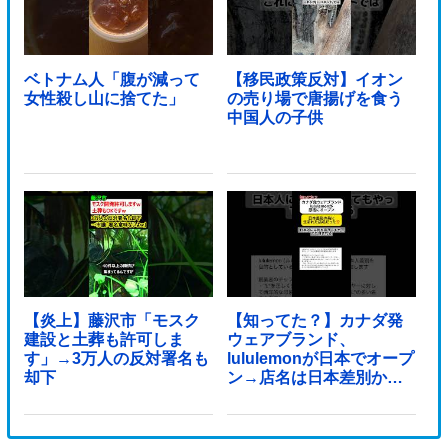
ベトナム人「腹が減って
【移民政策反対】イオン
女性殺し山に捨てた」
の売り場で唐揚げを食う
中国人の子供
【炎上】藤沢市「モスク
【知ってた？】カナダ発
建設と土葬も許可しま
ウェアブランド、
す」→3万人の反対署名も
lululemonが日本でオープ
却下
ン→店名は日本差別から
できた？