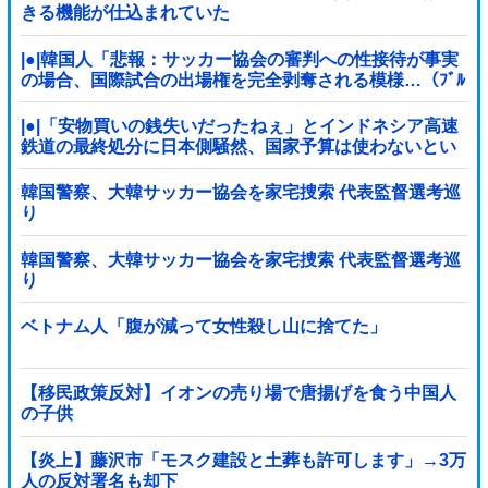
きる機能が仕込まれていた
|●|韓国人「悲報：サッカー協会の審判への性接待が事実
の場合、国際試合の出場権を完全剥奪される模様…（ﾌﾞﾙ
ﾌﾞﾙ」＝韓国の反応
|●|「安物買いの銭失いだったねぇ」とインドネシア高速
鉄道の最終処分に日本側騒然、国家予算は使わないとい
うと何が財源なんだ？
韓国警察、大韓サッカー協会を家宅捜索 代表監督選考巡
り
韓国警察、大韓サッカー協会を家宅捜索 代表監督選考巡
り
ベトナム人「腹が減って女性殺し山に捨てた」
【移民政策反対】イオンの売り場で唐揚げを食う中国人
の子供
【炎上】藤沢市「モスク建設と土葬も許可します」→3万
人の反対署名も却下