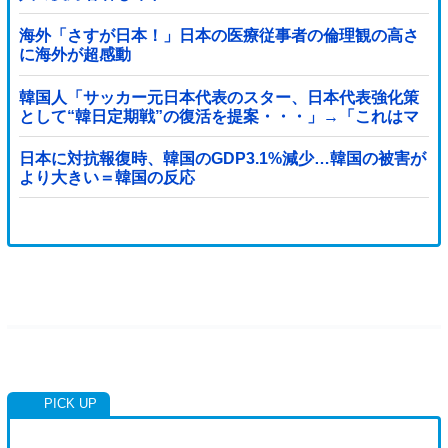
海外「さすが日本！」日本の医療従事者の倫理観の高さ
に海外が超感動
韓国人「サッカー元日本代表のスター、日本代表強化策
として“韓日定期戦”の復活を提案・・・」→「これはマ
ジで良いと思う」「今すぐやったらガチでボコられるだ
ろうね 10年後にやらないか？」「やめてくれ、勝っても
日本に対抗報復時、韓国のGDP3.1%減少…韓国の被害が
負けても後味が悪い」
より大きい＝韓国の反応