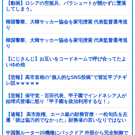
【動画】ロシアの空挺兵、パラシュートが開かずに墜落
してしまう。
韓国警察、大韓サッカー協会を家宅捜索 代表監督選考巡
り
韓国警察、大韓サッカー協会を家宅捜索 代表監督選考巡
り
【にじさんじ】お互いをコードネームで呼び合ってたよ
いゆめ他
【悲報】高市首相の“個人的なSNS投稿”で習近平ブチギ
レ説ｗｗｗｗｗ
【悲報】保守党・百田代表、甲子園でインドネシア人が
始球式登場に怒り「甲子園を政治利用するな！」
【速報】 高市政権、エース級の財務官僚・一松旬氏を左
遷「彼は協力的でなかった」財務省の言いなりではない
ことが判明
中国製ルーター20機種にバックドア 外部から完全制御で