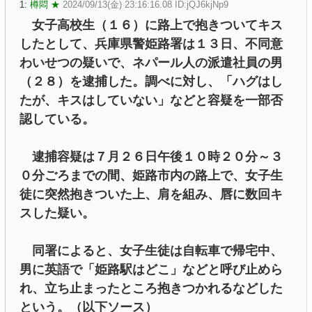
1:
樽悶 ★
2024/09/13(金) 23:16:16.08 ID:jQJ6kjNp9
女子高校生（１６）に路上で抱きついてキス
したとして、兵庫県警姫路署は１３日、不同意
わいせつの疑いで、ネパール人の派遣社員の男
（２８）を逮捕した。調べに対し、「ハグはし
たが、キスはしていない」などと容疑を一部否
認している。
逮捕容疑は７月２６日午後１０時２０分～３
０分ごろまでの間、姫路市内の路上で、女子生
徒に突然抱きついた上、肩を組み、唇に数回キ
スした疑い。
同署によると、女子生徒は自転車で帰宅中、
男に英語で「姫路駅はどこ」などと呼び止めら
れ、立ち止まったところ抱きつかれるなどした
という。（以下ソース）