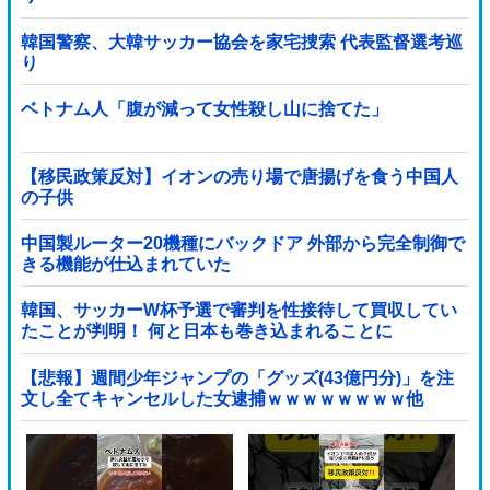
韓国警察、大韓サッカー協会を家宅捜索 代表監督選考巡
り
ベトナム人「腹が減って女性殺し山に捨てた」
【移民政策反対】イオンの売り場で唐揚げを食う中国人
の子供
中国製ルーター20機種にバックドア 外部から完全制御で
きる機能が仕込まれていた
韓国、サッカーW杯予選で審判を性接待して買収してい
たことが判明！ 何と日本も巻き込まれることに
【悲報】週間少年ジャンプの「グッズ(43億円分)」を注
文し全てキャンセルした女逮捕ｗｗｗｗｗｗｗｗ他