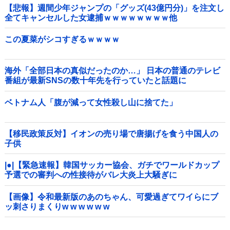
【悲報】週間少年ジャンプの「グッズ(43億円分)」を注文し
全てキャンセルした女逮捕ｗｗｗｗｗｗｗｗ他
この夏菜がシコすぎるｗｗｗｗ
海外「全部日本の真似だったのか…」 日本の普通のテレビ
番組が最新SNSの数十年先を行っていたと話題に
ベトナム人「腹が減って女性殺し山に捨てた」
【移民政策反対】イオンの売り場で唐揚げを食う中国人の
子供
|●|【緊急速報】韓国サッカー協会、ガチでワールドカップ
予選での審判への性接待がバレ大炎上大騒ぎに
【画像】令和最新版のあのちゃん、可愛過ぎてワイらにブ
ッ刺さりまくりw w w w w w