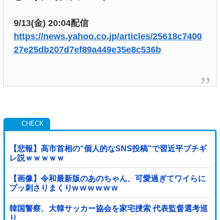
9/13(金) 20:04配信
https://news.yahoo.co.jp/articles/25618c7400
27e25db207d7ef89a449e35e8c536b
【悲報】高市首相の“個人的なSNS投稿”で習近平ブチギ
レ説ｗｗｗｗｗ
【画像】令和最新版のあのちゃん、可愛過ぎてワイらに
ブッ刺さりまくりw w w w w w
韓国警察、大韓サッカー協会を家宅捜索 代表監督選考巡
り