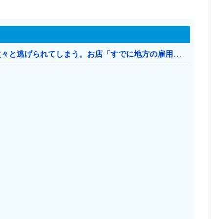
日本のお店、時給1500円でもミャンマー人に次々と逃げられてしまう。お店「すでに地方の雇用は崩壊」