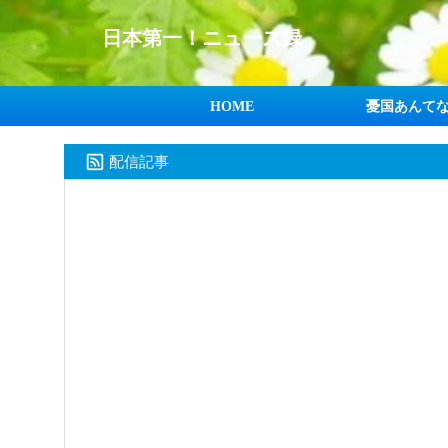
日本第一！ニュース録
HOME
憂国あんて
配信記事