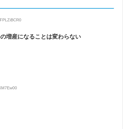
D:FPLZiBCR0
スの増産になることは変わらない
xKXM7Ew00