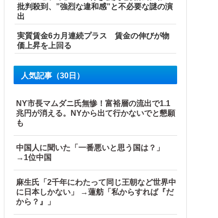
批判殺到、”強烈な違和感”と不必要な謎の演
出
実質賃金6カ月連続プラス 賃金の伸びが物
価上昇を上回る
人気記事（30日）
している」と決めつけて責任転嫁
NY市長マムダニ氏無惨！富裕層の流出で1.1
兆円が消える。NYから出て行かないでと懇願
はどうするんだ！！」他
も
中国人に聞いた「一番悪いと思う国は？」
→1位中国
麻生氏「2千年にわたって同じ王朝など世界中
に日本しかない」 →蓮舫「私からすれば『だ
から？』」