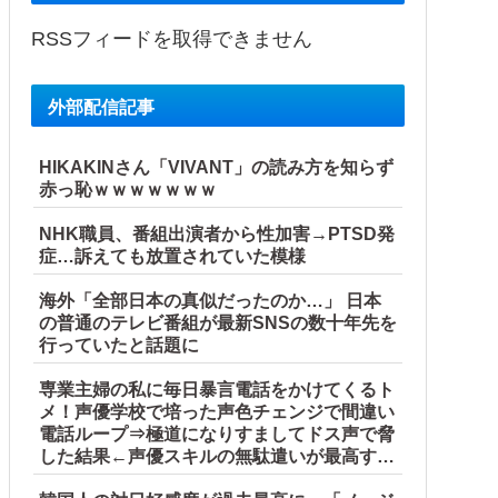
RSSフィードを取得できません
外部配信記事
HIKAKINさん「VIVANT」の読み方を知らず
赤っ恥ｗｗｗｗｗｗｗ
NHK職員、番組出演者から性加害→PTSD発
症…訴えても放置されていた模様
海外「全部日本の真似だったのか…」 日本
の普通のテレビ番組が最新SNSの数十年先を
行っていたと話題に
専業主婦の私に毎日暴言電話をかけてくるト
メ！声優学校で培った声色チェンジで間違い
電話ループ⇒極道になりすましてドス声で脅
した結果←声優スキルの無駄遣いが最高すぎ
るｗｗｗ