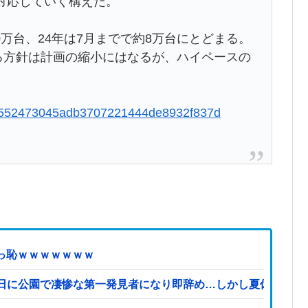
対応していく構えだ。
万台、24年は7月までで約8万台にとどまる。
する方針は計画の縮小にはなるが、ハイペースの
c394552473045adb3707221444de8932f837d
ず赤っ恥ｗｗｗｗｗｗｗ
日に公園で凄惨な第一発見者になり即辞め…しかし夏休み最終