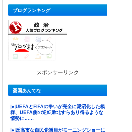
ブログランキング
スポンサーリンク
憂国あんてな
|●|UEFAとFIFAの争いが完全に泥沼化した模
様、UEFA側の逆転敗北すらあり得るような
情勢に……
|●|反高市な自民党議員がモーニングショーに