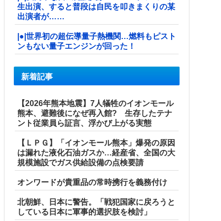
生出演、すると普段は自民を叩きまくりの某
出演者が……
|●|世界初の超伝導量子熱機関…燃料もピスト
ンもない量子エンジンが回った！
新着記事
【2026年熊本地震】7人犠牲のイオンモール
熊本、避難後になぜ再入館? 生存したテナ
ント従業員ら証言、浮かび上がる実態
【ＬＰＧ】「イオンモール熊本」爆発の原因
は漏れた液化石油ガスか…経産省、全国の大
規模施設でガス供給設備の点検要請
オンワードが貴重品の常時携行を義務付け
北朝鮮、日本に警告。「戦犯国家に戻ろうと
している日本に軍事的選択肢を検討」