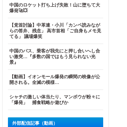
中国のロケット打ち上げ失敗！山に堕ちて大
爆発🚀💥
【党首討論】中革連・小川「カンペ読みなが
らの答弁、残念」 高市首相「ご自身もメモ見
てる」 議場爆笑
中国のバス、乗客が我先にと押し合いへし合
い激突…『多数の国ではもう見られない光
景』
【動画】イオンモール爆発の瞬間の映像が公
開される。全滅の模様…
シャチの激しい体当たり、マンボウが粉々に
「爆発」 捕食戦略か遊びか
外部配信記事（動画）