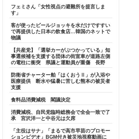
フェミさん「女性視点の避難所を提言しま
す」
客が使ったビールジョッキを水だけですすい
で再提供した日本の飲食店…韓国のネットで
物議
【共産党】「選挙カーがぶつかっている」知
事選候補を支援する団体の街宣車が道路左側
の電柱に衝突 県議と運動員が重傷 長野
防衛省チャーター舶「はくおうⅡ」が入浴や
医療提供 断水や猛暑に苦しむ熊本の被災者
支援
食料品消費減税 閣議決定
消費減税、自民党臨時総務会で全会一致で了
承 宮沢洋一と中谷元は欠席
日、バイトを続けた友人の身に起きた「更なる悲劇」←このバ
「主役はサナ」「まるで高市早苗のプロモー
ションビデオ」BGM付き被災地視察動画に