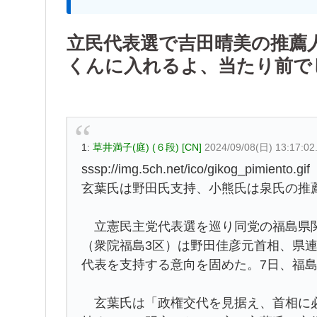
立民代表選で吉田晴美の推薦
くんに入れるよ、当たり前で
1:
草井満子(庭) (６段) [CN]
2024/09/08(日) 13:17:02
sssp://img.5ch.net/ico/gikog_pimiento.gif
玄葉氏は野田氏支持、小熊氏は泉氏の推
立憲民主党代表選を巡り同党の福島県関
（衆院福島3区）は野田佳彦元首相、県
代表を支持する意向を固めた。7日、福
玄葉氏は「政権交代を見据え、首相に必