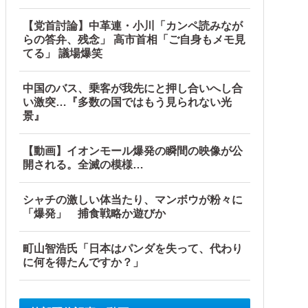
【党首討論】中革連・小川「カンペ読みなが
らの答弁、残念」 高市首相「ご自身もメモ見
てる」 議場爆笑
中国のバス、乗客が我先にと押し合いへし合
い激突…『多数の国ではもう見られない光
景』
【動画】イオンモール爆発の瞬間の映像が公
開される。全滅の模様…
シャチの激しい体当たり、マンボウが粉々に
「爆発」 捕食戦略か遊びか
町山智浩氏「日本はパンダを失って、代わり
に何を得たんですか？」