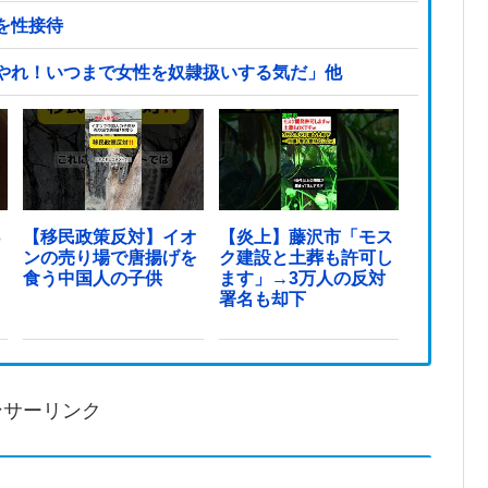
を性接待
やれ！いつまで女性を奴隷扱いする気だ」他
っ
【移民政策反対】イオ
【炎上】藤沢市「モス
ンの売り場で唐揚げを
ク建設と土葬も許可し
食う中国人の子供
ます」→3万人の反対
署名も却下
ンサーリンク