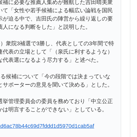
候補に必要な推薦人集めが難航した吉田晴美衆
いて「女性や若手候補による幅広い論戦を国民
示が迫る中で、吉田氏の陣営から繰り返しの要
薦人になる判断をした」と説明した。
）衆院3補選で3勝し、代表としての3年間で特
連代表の立場として「（泉氏に利するような）
な代表選になるよう尽力する」と述べた。
る候補について「今の段階では決まっていな
とサポーターの意見を聞いて決める」とした。
挙管理委員会の委員を務めており「中立公正
かは明言することができない」としている。
0f3ad6ac78b44c69d7fddd1d5970d1cab5af