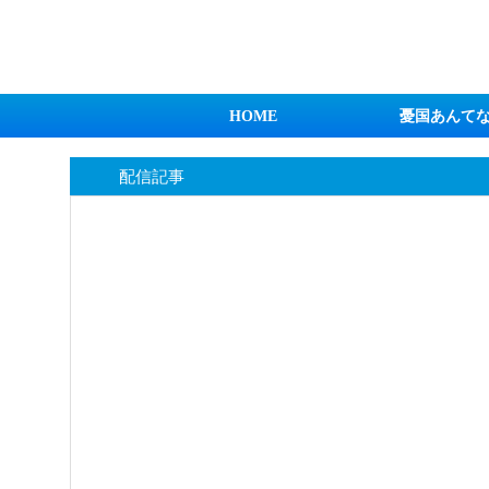
日本第一！ニュース録
HOME
憂国あんて
配信記事