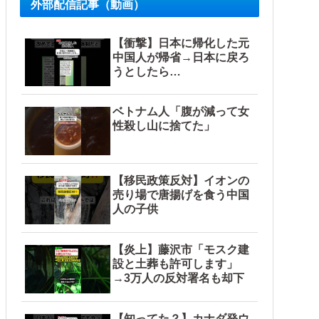
外部配信記事（動画）
【衝撃】日本に帰化した元
中国人が帰省→日本に戻ろ
うとしたら…
ベトナム人「腹が減って女
性殺し山に捨てた」
【移民政策反対】イオンの
売り場で唐揚げを食う中国
人の子供
【炎上】藤沢市「モスク建
設と土葬も許可します」
→3万人の反対署名も却下
【知ってた？】カナダ発ウ