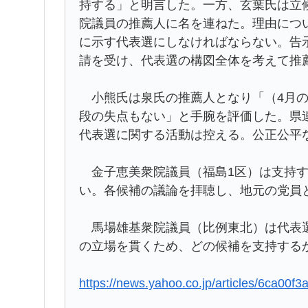
持する」と明言した。一方、玄葉氏は立
院議員の推薦人に名を連ねた。理由につ
に示す代表選にしなければならない。告
請を受け、代表選の構図全体を考えて推
小熊氏は泉氏の推薦人となり「（4月の
段の失点もない」と手腕を評価した。県
代表選に関する活動は控える。公正公平
金子恵美衆院議員（福島1区）は支持す
い。各候補の議論を拝聴し、地元の党員
馬場雄基衆院議員（比例東北）は代表選
の立場を貫くため、どの候補を支持する
https://news.yahoo.co.jp/articles/6ca0