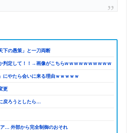
天下の愚策」と一刀両断
て！！→画像がこちらw w w w w w w w w w
」にやたら会いに来る理由ｗｗｗｗｗ
変更
に戻ろうとしたら…
クドア… 外部から完全制御のおそれ