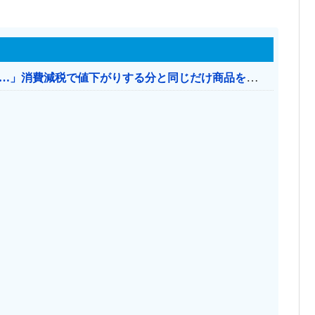
【消費税率1％】 「下げるのが筋なんですけど…」消費減税で値下がりする分と同じだけ商品を値上げして店頭価格を変えない店も