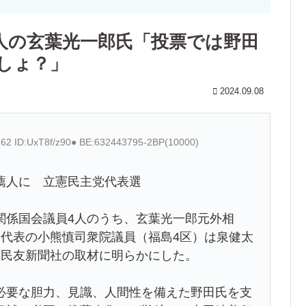
人の玄葉光一郎氏「投票では野田
しょ？」
2024.09.08
.62 ID:UxT8f/z90● BE:632443795-2BP(10000)
薦人に 立憲民主党代表選
係国会議員4人のうち、玄葉光一郎元外相
連代表の小熊慎司衆院議員（福島4区）は泉健太
島民友新聞社の取材に明らかにした。
要な胆力、見識、人間性を備えた野田氏を支