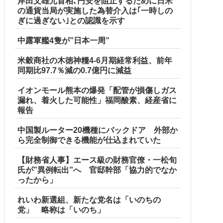
岸田文雄元首相､円安を阻止するために日米
の通貨当局が実施した為替介入は｢一時しの
ぎに過ぎない｣との認識を示す
中露軍艦4隻が”日本一周”
米穀商社の木徳神糧4-6月期経常利益、前年
同期比97.7％減の0.7億円に減益
イオンモール熊本の爆発「配管が損傷しガス
漏れ、着火した可能性」福岡酸素、経産省に
報告
中国製ルーター20機種にバックドア 外部か
ら完全制御できる機能が仕込まれていた
【財務省人事】エース級の財務官僚・一松旬
氏が”異例転出”へ 官邸幹部「協力的でなか
ったから」
れいわ新選組、新たな党名は「いのちの
党」 略称は「いのち」