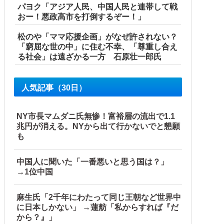
パヨク「アジア人民、中国人民と連帯して戦
おー！悪政高市を打倒するぞー！」
松のや「ママ応援企画」がなぜ許されない？
「窮屈な世の中」に住む不幸、「尊重し合え
る社会」は遠ざかる一方 石原壮一郎氏
人気記事（30日）
NY市長マムダニ氏無惨！富裕層の流出で1.1
兆円が消える。NYから出て行かないでと懇願
も
中国人に聞いた「一番悪いと思う国は？」
→1位中国
麻生氏「2千年にわたって同じ王朝など世界中
に日本しかない」 →蓮舫「私からすれば『だ
から？』」