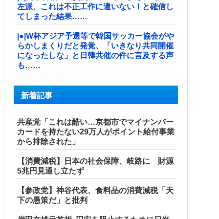
左派、これは不正工作に違いない！と確信し
てしまった結果……
|●|W杯アジア予選等で韓国サッカー協会がや
らかしまくりだと発覚、「いきなり共同開催
になったしな」と日韓共催の件に言及する声
も……
新着記事
共産党「これは酷い…京都市でマイナンバー
カードを持たない29万人がポイント給付事業
から排除された」
【消費減税】日本の社会保障、岐路に 財源
5兆円見通し立たず
【参政党】神谷代表、食料品の消費減税「天
下の愚策だ」と批判