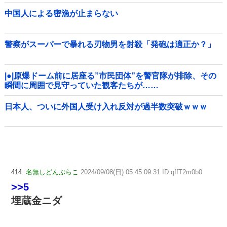
中国人による密漁が止まらない
警察がスーパーで暴れる刃物男を射殺「発砲は適正か？」
|●|原爆ドーム前に居座る”市民団体”を警官隊が排除、その
瞬間に周囲で見守っていた観客たちが……
日本人、ついに外国人受け入れ反対が過半数突破ｗｗｗ
414:
名無しどんぶらこ
2024/09/08(日) 05:45:09.31 ID:qffT2m0b0
>>5
埋蔵金ニダ