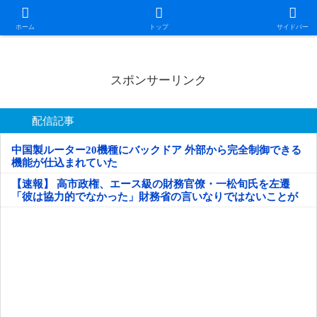
日本第一！ニュース録
ホーム
トップ
サイドバー
スポンサーリンク
配信記事
中国製ルーター20機種にバックドア 外部から完全制御できる
機能が仕込まれていた
【速報】 高市政権、エース級の財務官僚・一松旬氏を左遷
「彼は協力的でなかった」財務省の言いなりではないことが
判明