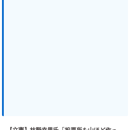
【立憲】枝野幸男氏「投票所を山ほど作っ