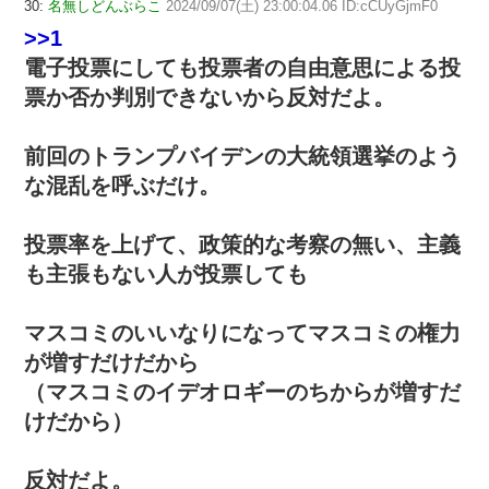
30:
名無しどんぶらこ
2024/09/07(土) 23:00:04.06 ID:cCUyGjmF0
>>1
電子投票にしても投票者の自由意思による投
票か否か判別できないから反対だよ。
前回のトランプバイデンの大統領選挙のよう
な混乱を呼ぶだけ。
投票率を上げて、政策的な考察の無い、主義
も主張もない人が投票しても
マスコミのいいなりになってマスコミの権力
が増すだけだから
（マスコミのイデオロギーのちからが増すだ
けだから）
反対だよ。