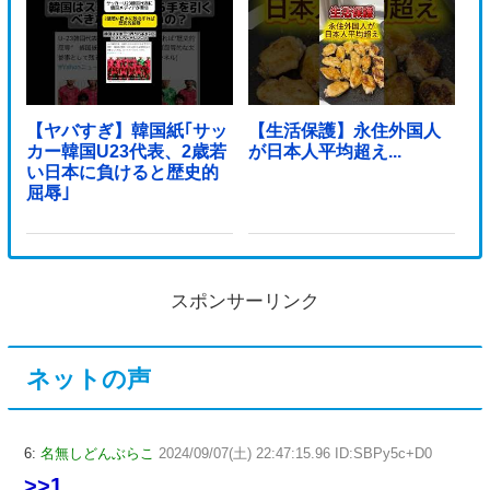
【ヤバすぎ】韓国紙｢サッ
【生活保護】永住外国人
カー韓国U23代表、2歳若
が日本人平均超え...
い日本に負けると歴史的
屈辱｣
スポンサーリンク
ネットの声
6:
名無しどんぶらこ
2024/09/07(土) 22:47:15.96 ID:SBPy5c+D0
>>1