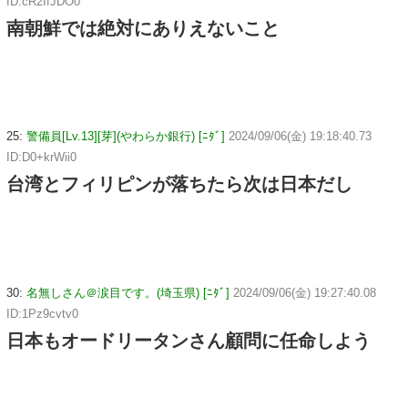
ID:cR2IfJDO0
南朝鮮では絶対にありえないこと
25:
警備員[Lv.13][芽](やわらか銀行) [ﾆﾀﾞ]
2024/09/06(金) 19:18:40.73
ID:D0+krWii0
台湾とフィリピンが落ちたら次は日本だし
30:
名無しさん＠涙目です。(埼玉県) [ﾆﾀﾞ]
2024/09/06(金) 19:27:40.08
ID:1Pz9cvtv0
日本もオードリータンさん顧問に任命しよう