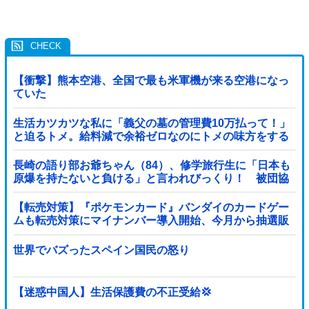
【衝撃】熊本空港、全国で最も米軍機が来る空港になっ
ていた
生活カツカツな私に「義父の墓の管理費10万払って！」
と迫るトメ。給料減で余裕ゼロなのにトメの味方をする
旦那にブチギレ寸前←自分で管理できないなら墓じまい
してくれ
長崎の語り部お爺ちゃん（84）、修学旅行生に「日本も
原爆を持たないと負ける」と言われびっくり！ 被団協
代表（85）も中学生に「核を持たないで日本...
【転売対策】『ポケモンカード』バンダイのカードゲー
ムも転売対策にマイナンバー導入開始、今月から抽選販
売に本人認証、公式大会にも「効果バツグン」
世界でバズったスペイン国民の怒り
【迷惑中国人】生活保護費の不正受給💢