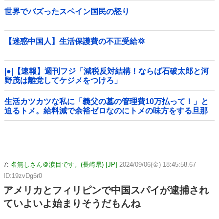
世界でバズったスペイン国民の怒り
【迷惑中国人】生活保護費の不正受給💢
|●|【速報】週刊フジ「減税反対結構！ならば石破太郎と河
野茂は離党してケジメをつけろ」
生活カツカツな私に「義父の墓の管理費10万払って！」と
迫るトメ。給料減で余裕ゼロなのにトメの味方をする旦那
にブチギレ寸前←自分で管理できないなら墓じまいしてく
れ
7:
名無しさん＠涙目です。(長崎県) [JP]
2024/09/06(金) 18:45:58.67
ID:19zvDg5r0
アメリカとフィリピンで中国スパイが逮捕され
ていよいよ始まりそうだもんね