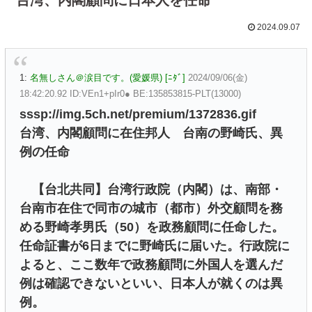
2024.09.07
1:
名無しさん＠涙目です。(愛媛県) [ﾆﾀﾞ]
2024/09/06(金)
18:42:20.92 ID:VEn1+pIr0● BE:135853815-PLT(13000)
sssp://img.5ch.net/premium/1372836.gif
台湾、内閣顧問に在住邦人 台南の野崎氏、異
例の任命
【台北共同】台湾行政院（内閣）は、南部・
台南市在住で同市の城市（都市）外交顧問を務
める野崎孝男氏（50）を政務顧問に任命した。
任命証書が6日までに野崎氏に届いた。行政院に
よると、ここ数年で政務顧問に外国人を選んだ
例は確認できないといい、日本人が就くのは異
例。