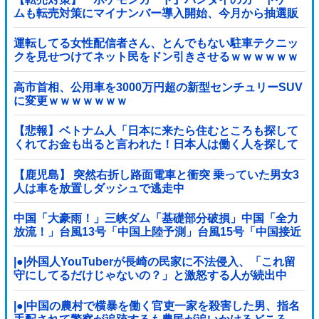
ムも転売対策にマイナンバー導入開始、今月から抽選販
売に本人認証、公式大会にも「効果バツグン」
運転してる女性配信者さん、とんでもない駐車テクニッ
クを見せつけてネット民をドン引きさせるｗｗｗｗｗｗ
他
高市首相、公用車を3000万円超の新型センチュリーSUV
に変更ｗｗｗｗｗｗｗ
【悲報】ベトナム人「日本に来たら住むところも探して
くれてお金も出ると言われた！日本人は働く人を探して
いるから人が多いほうが助かると言われた！」ｗｗｗｗ
ｗｗｗｗ
【鹿児島】 突然右折し路面電車と衝突 乗っていた男女3
人は車を放置しダッシュで逃走中
中国「大豪雨！」三峡ダム「基礎部分破損」中国「全力
放流！」台風13号「中国上陸予測」台風15号「中国接近
（画像」中国「台風同時上陸！（穀物生産が壊滅危機」
→
|●|外国人YouTuberが長崎の民家に不法侵入、「これ留
守にしてるだけじゃないの？」と激怒する人が続出中
|●|中国の農村で横暴を働く官吏一家を殺害した男、指名