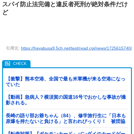
スパイ防止法完備と違反者死刑が絶対条件だけ
ど
引用元:
https://hayabusa9.5ch.net/test/read.cgi/news/1725615740/
【衝撃】熊本空港、全国で最も米軍機が来る空港になっ
ていた
【動画】急病人？横須賀の国道16号でおかしな事故が撮
影される。
長崎の語り部お爺ちゃん（84）、修学旅行生に「日本も
原爆を持たないと負ける」と言われびっくり！ 被団協
代表（85）も中学生に「核を持たないで日本...
【転売対策】『ポケモンカード』バンダイのカードゲー