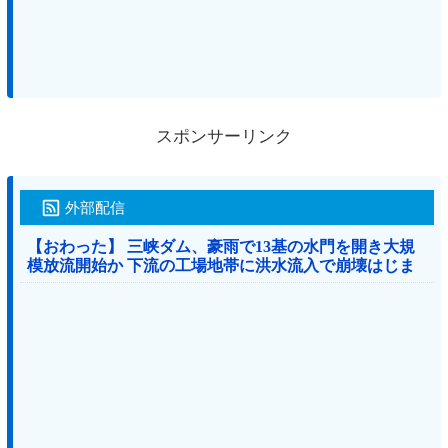
スポンサーリンク
外部配信
【おわった】 三峡ダム、豪雨で13基の水門を開き大規
模放流開始か 下流の工場地帯に洪水流入で崩壊はじま
る