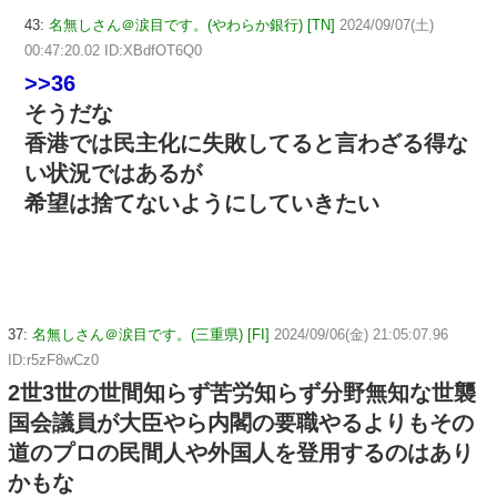
43:
名無しさん＠涙目です。(やわらか銀行) [TN]
2024/09/07(土)
00:47:20.02 ID:XBdfOT6Q0
>>36
そうだな
香港では民主化に失敗してると言わざる得な
い状況ではあるが
希望は捨てないようにしていきたい
37:
名無しさん＠涙目です。(三重県) [FI]
2024/09/06(金) 21:05:07.96
ID:r5zF8wCz0
2世3世の世間知らず苦労知らず分野無知な世襲
国会議員が大臣やら内閣の要職やるよりもその
道のプロの民間人や外国人を登用するのはあり
かもな