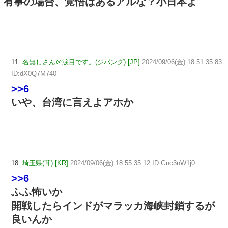
有事の場合、覚悟はあるアルな？小日本よ
11:
名無しさん＠涙目です。(ジパング) [JP]
2024/09/06(金) 18:51:35.83
ID:dX0Q7M740
>>6
いや、台湾に言えよアホか
18:
埼玉県(茸) [KR]
2024/09/06(金) 18:55:35.12 ID:Gnc3nW1j0
>>6
ふふ怖いか
開戦したらインドがマラッカ海峡封鎖するが
良いんか