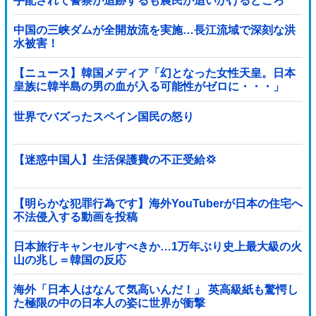
手配されて警察が追跡するも農民が追いかけるどころ
か……
中国の三峡ダムが全開放流を実施…長江流域で深刻な洪
水被害！
【ニュース】韓国メディア「幻となった女性天皇。日本
皇族に韓半島の男の血が入る可能性がゼロに・・・」
世界でバズったスペイン国民の怒り
【迷惑中国人】生活保護費の不正受給💢
【明らかな犯罪行為です】海外YouTuberが日本の住宅へ
不法侵入する動画を投稿
日本旅行キャンセルすべきか…1万年ぶり史上最大級の火
山の兆し＝韓国の反応
海外「日本人はなんて気高いんだ！」 英高級紙も驚愕し
た極限の中の日本人の姿に世界が衝撃