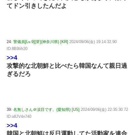
てドン引きしたんだよ
24:
警備員[Lv.9][芽](神奈川県) [KR]
2024/09/06(金) 19:14:32.90
ID:8B9Iifr20
>>4
攻撃的な北朝鮮と比べたら韓国なんて親日過
ぎるだろ
39:
名無しさん＠涙目です。(愛知県) [US]
2024/09/06(金) 22:35:30.72
ID:o8JV4n740
>>4
韓国と北朝鮮は反日運動してた活動家を連合