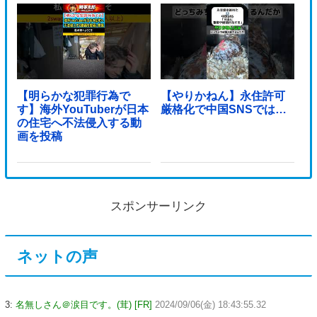
【明らかな犯罪行為で
【やりかねん】永住許可
す】海外YouTuberが日本
厳格化で中国SNSでは…
の住宅へ不法侵入する動
画を投稿
スポンサーリンク
ネットの声
3:
名無しさん＠涙目です。(茸) [FR]
2024/09/06(金) 18:43:55.32