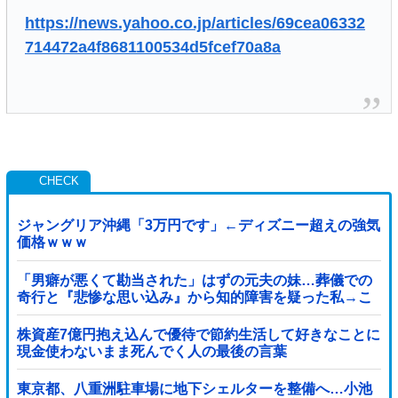
https://news.yahoo.co.jp/articles/69cea06332
714472a4f8681100534d5fcef70a8a
ジャングリア沖縄「3万円です」←ディズニー超えの強気
価格ｗｗｗ
「男癖が悪くて勘当された」はずの元夫の妹…葬儀での
奇行と『悲惨な思い込み』から知的障害を疑った私→こ
っそり病院へ誘導し行政保護させた話
株資産7億円抱え込んで優待で節約生活して好きなことに
現金使わないまま死んでく人の最後の言葉
東京都、八重洲駐車場に地下シェルターを整備へ…小池