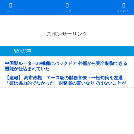
日本第一！ニュース録
ホーム
トップ
サイドバー
スポンサーリンク
配信記事
中国製ルーター20機種にバックドア 外部から完全制御できる
機能が仕込まれていた
【速報】 高市政権、エース級の財務官僚・一松旬氏を左遷
「彼は協力的でなかった」財務省の言いなりではないことが
判明