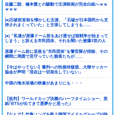
佐藤二朗、橋本愛との騒動で主演映画が完全白紙へｗｗ
ｗｗｗ
|●|石破前首相を懐かしむ左派、「石破が日本国民から支
持されまくっていた」と主張してしまうも……
|●|「私達が原爆ドーム前をあけ渡せば核戦争が始まって
しまう」と訴える市民団体、それを聞いた被爆3世の人
が……
原爆ドーム前に居座る”市民団体”を警官隊が排除、その
瞬間に周囲で見守っていた観客たちが……
【今はやってない】審判への性接待疑惑…大韓サッカー
協会が声明「現在は一切発生していない」
中国の海水浴場の映像があまりにも・・・
【批判】ワールドカップ決勝のハーフタイムショー、英
紙｢BTSが出てきて悪夢かと思った｣
【なんで】竹島ソングを歌う韓国アイドルグループが待