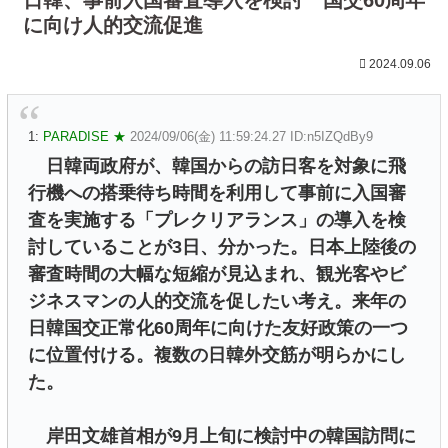
に向け人的交流促進
2024.09.06
1:
PARADISE ★
2024/09/06(金) 11:59:24.27 ID:n5IZQdBy9
日韓両政府が、韓国からの訪日客を対象に飛
行機への搭乗待ち時間を利用して事前に入国審
査を実施する「プレクリアランス」の導入を検
討していることが3日、分かった。日本上陸後の
審査時間の大幅な短縮が見込まれ、観光客やビ
ジネスマンの人的交流を促したい考え。来年の
日韓国交正常化60周年に向けた友好政策の一つ
に位置付ける。複数の日韓外交筋が明らかにし
た。
岸田文雄首相が9月上旬に検討中の韓国訪問に