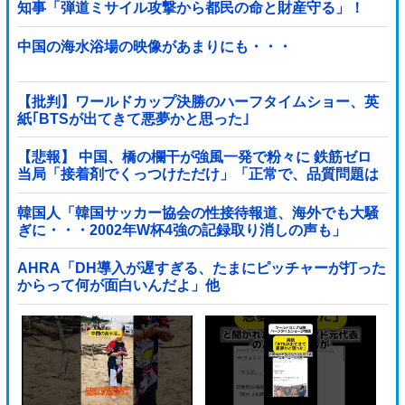
知事「弾道ミサイル攻撃から都民の命と財産守る」！
中国の海水浴場の映像があまりにも・・・
【批判】ワールドカップ決勝のハーフタイムショー、英
紙｢BTSが出てきて悪夢かと思った｣
【悲報】 中国、橋の欄干が強風一発で粉々に 鉄筋ゼロ
当局「接着剤でくっつけただけ」「正常で、品質問題は
ない」
韓国人「韓国サッカー協会の性接待報道、海外でも大騒
ぎに・・・2002年W杯4強の記録取り消しの声も」
→「マジで国の恥だ」「2002年まで疑う価値があ...
AHRA「DH導入が遅すぎる、たまにピッチャーが打った
からって何が面白いんだよ」他