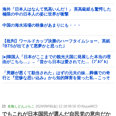
海外「日本人はなんて気高いんだ！」 英高級紙も驚愕した
極限の中の日本人の姿に世界が衝撃
中国の海水浴場の映像があまりにも・・・
【批判】ワールドカップ決勝のハーフタイムショー、英紙
｢BTSが出てきて悪夢かと思った｣
|●|韓国人「日本がここまでの観光大国に発展した本当の理
由がこちら…」→「昔から日本は愛されてた…（ﾌﾞﾙﾌﾞﾙ」
＝韓国の反応
「男癖が悪くて勘当された」はずの元夫の妹…葬儀での奇
行と『悲惨な思い込み』から知的障害を疑った私→こっそ
り病院へ誘導し行政保護させた話
23:
名無しどんぶらこ
2024/09/06(金) 12:18:09.50 ID:l6sjueMC0
でもこれが日本国民が選んだ自民党の意向だか