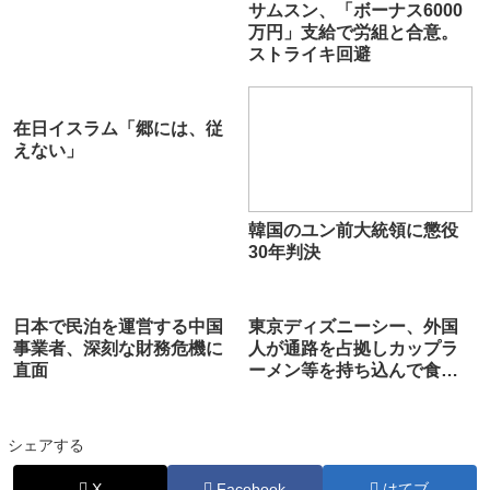
サムスン、「ボーナス6000
万円」支給で労組と合意。
ストライキ回避
在日イスラム「郷には、従
えない」
韓国のユン前大統領に懲役
30年判決
日本で民泊を運営する中国
東京ディズニーシー、外国
事業者、深刻な財務危機に
人が通路を占拠しカップラ
直面
ーメン等を持ち込んで食う
スラム街に
シェアする
X
Facebook
はてブ