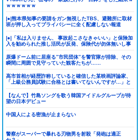
ｗｗｗｗｗｗ
|●|熊本県知事の要請をガン無視したTBS、避難所に取材
班が押し入ってプライバシーに全く配慮しない報道
を……
|●|「私は入りません、 事故起こさなきゃいい」と保険加
入を勧められた推し活民が反発、保険代が勿体無いし事
故起こしたとして……
原爆ドーム前に居座る”市民団体”を警官隊が排除、その
瞬間に周囲で見守っていた観客たちが……
高市首相が経歴詐称していると確信した某映画評論家、
「上級公務員試験に合格とは書いてないんですが…」と
ツッコミを受けまくり……
【なんで】竹島ソングを歌う韓国アイドルグループが待
望の日本デビュー
中国人による密漁が止まらない
警察がスーパーで暴れる刃物男を射殺「発砲は適正
か？」