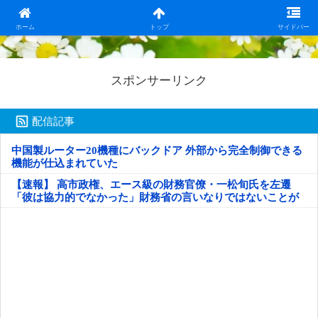
日本第一！ニュース録
ホーム
トップ
サイドバー
スポンサーリンク
配信記事
中国製ルーター20機種にバックドア 外部から完全制御できる
機能が仕込まれていた
【速報】 高市政権、エース級の財務官僚・一松旬氏を左遷
「彼は協力的でなかった」財務省の言いなりではないことが
判明