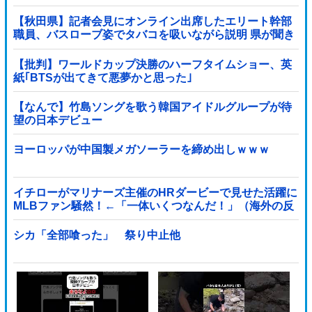
【秋田県】記者会見にオンライン出席したエリート幹部
職員、バスローブ姿でタバコを吸いながら説明 県が聞き
取りへ
【批判】ワールドカップ決勝のハーフタイムショー、英
紙｢BTSが出てきて悪夢かと思った｣
【なんで】竹島ソングを歌う韓国アイドルグループが待
望の日本デビュー
ヨーロッパが中国製メガソーラーを締め出しｗｗｗ
イチローがマリナーズ主催のHRダービーで見せた活躍に
MLBファン騒然！←「一体いくつなんだ！」（海外の反
応）
シカ「全部喰った」 祭り中止他