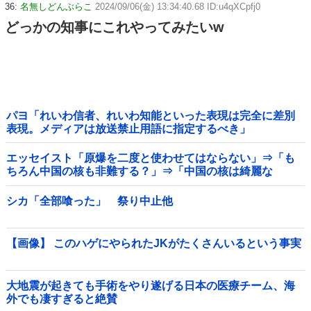
36:
名無しどんぶらこ
2024/09/06(金) 13:34:40.68 ID:u4qXCpfj0
どっかの知事にこれやってみたいw
パヨ「れいわ信者、れいわ知能といった表現は完全に差別
表現。メディアは放送禁止用語に指定するべき」
エッセイスト「原爆を二度と使わせてはならない」⇒「も
ちろん中国の核も非難する？」⇒「中国の核は綺麗な
核！」
シカ「全部喰った」 祭り中止他
【画像】 このハゲにやられたJKがたくさんいるという事実
大地震が起きても手術をやり遂げる日本の医療チーム、海
外でも凄すぎると絶賛