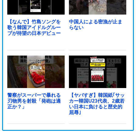
【なんで】竹島ソングを
中国人による密漁が止ま
歌う韓国アイドルグルー
らない
プが待望の日本デビュー
警察がスーパーで暴れる
【ヤバすぎ】韓国紙｢サッ
刃物男を射殺「発砲は適
カー韓国U23代表、2歳若
正か？」
い日本に負けると歴史的
屈辱｣