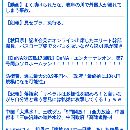
【動画】よく助けられたな。岐阜の川で外国人が溺れて
しまう事故。
【朗報】見せブラ、流行る。
【秋田県】記者会見にオンライン出席したエリート幹部
職員、バスローブ姿でタバコを吸いながら説明 県が聞き
取りへ
【DeNA対広島17回戦】DeNA・エンカーナシオン、第7
号同点ソロホームラン！！！！！！！！！！！！！！！
他
防衛費、過去最大の8.9兆円へ →政府「最終的に10兆円
規模になる可能性」
【悲報】落語家「リベラルは多様性を認めろ！と言いな
がら自分達と違う意見には執拗に攻撃してくる！」ｗｗ
ｗｗｗｗｗｗｗｗｗｗｗｗ
中国「大洪水！」三峡ダム「9門開放！（全力放流」中国
都市「三峡沿線の道路水没」中国政府「高速道路封
鎖！」中国ダム「緊急放流に合わせて開門（土砂崩れ発
生」→
VTuberさん、祖母の「家族だけの一日葬」をした結果ｗ