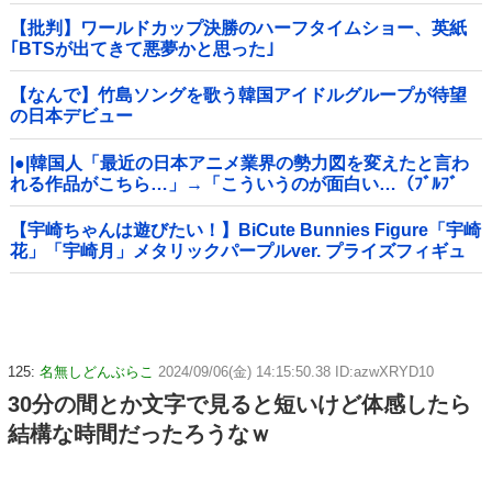
【批判】ワールドカップ決勝のハーフタイムショー、英紙
｢BTSが出てきて悪夢かと思った｣
【なんで】竹島ソングを歌う韓国アイドルグループが待望
の日本デビュー
|●|韓国人「最近の日本アニメ業界の勢力図を変えたと言わ
れる作品がこちら…」→「こういうのが面白い…（ﾌﾞﾙﾌﾞ
ﾙ」＝韓国の反応
【宇崎ちゃんは遊びたい！】BiCute Bunnies Figure「宇崎
花」「宇崎月」メタリックパープルver. プライズフィギュ
ア【ラウンドワン限定で展開決定】
125:
名無しどんぶらこ
2024/09/06(金) 14:15:50.38 ID:azwXRYD10
30分の間とか文字で見ると短いけど体感したら
結構な時間だったろうなｗ