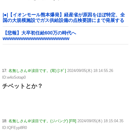
|●|【イオンモール熊本爆発】経産省が原因をほぼ特定、全
国の大規模施設でガス供給設備の点検要請にまで発展する
事態に・・・【PICKUP】
【悲報】大卒初任給600万の時代へ
wwwwwwwwwwwwwwwwwww
17:
名無しさん＠涙目です。(茸) [ﾆﾀﾞ]
2024/09/05(木) 18:14:55.26
ID:w4oSotap0
チベットとか？
18:
名無しさん＠涙目です。(ジパング) [FR]
2024/09/05(木) 18:15:04.35
ID:IQFEyp8R0