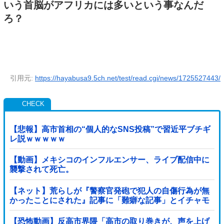
いう首脳がアフリカには多いという事なんだ
ろ？
引用元:
https://hayabusa9.5ch.net/test/read.cgi/news/1725527443/
【悲報】高市首相の“個人的なSNS投稿”で習近平ブチギ
レ説ｗｗｗｗｗ
【動画】メキシコのインフルエンサー、ライブ配信中に
襲撃されて死亡。
【ネット】荒らしが『警察官発砲で犯人の自傷行為が無
かったことにされた』記事に「難癖な記事」とイチャモ
ン→自傷行為の動画が拡散してマスゴミの偏向報...
【恐怖動画】反高市界隈「高市の取り巻きが、声を上げ