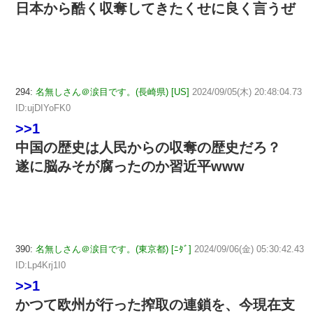
日本から酷く収奪してきたくせに良く言うぜ
294:
名無しさん＠涙目です。(長崎県) [US]
2024/09/05(木) 20:48:04.73
ID:ujDIYoFK0
>>1
中国の歴史は人民からの収奪の歴史だろ？
遂に脳みそが腐ったのか習近平www
390:
名無しさん＠涙目です。(東京都) [ﾆﾀﾞ]
2024/09/06(金) 05:30:42.43
ID:Lp4Krj1I0
>>1
かつて欧州が行った搾取の連鎖を、今現在支