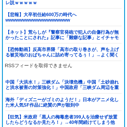
レ説ｗｗｗｗｗ
【悲報】大卒初任給600万の時代へ
wwwwwwwwwwwwwwwwwww
【ネット】荒らしが『警察官発砲で犯人の自傷行為が無
かったことにされた』記事に「難癖な記事」とイチャモ
ン→自傷行為の動画が拡散してマスゴミの偏向報...
【恐怖動画】反高市界隈「高市の取り巻きが、声を上げ
る被災地のおばちゃんに詰め寄ってるぅ！」→よく聞く
と何やらヤバいことを言っていると話題に…
RSSフィードを取得できません
中国「大洪水！」三峡ダム「決壊危機」中国「土砂崩れ
と洪水被害の対策強化！」中国政府「三峡ダム周辺を重
点強化」中国ダム「決壊」中国「現場封鎖！（空撮削
除」→
海外「ディズニーがゴミのようだ！」日本がアニメ化し
た米人気SF作品に絶賛の声が殺到中
【狂気】米政府「黒人の梅毒患者399人を治療せず放置
したらどうなるか見たろ！」→40年間続けてしまう他