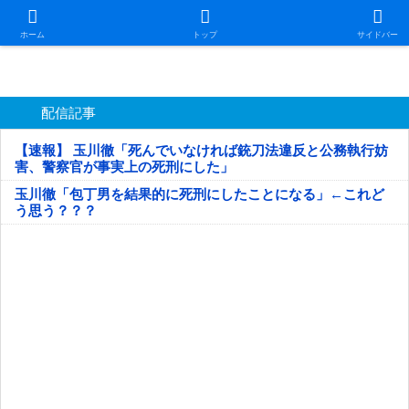
日本第一！ニュース録
ホーム
トップ
サイドバー
配信記事
【速報】 玉川徹「死んでいなければ銃刀法違反と公務執行妨
害、警察官が事実上の死刑にした」
玉川徹「包丁男を結果的に死刑にしたことになる」←これど
う思う？？？