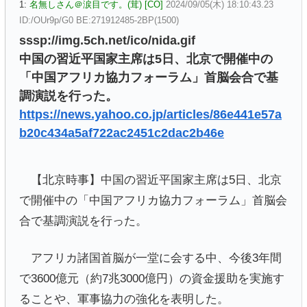
1:
名無しさん＠涙目です。(茸) [CO]
2024/09/05(木) 18:10:43.23
ID:/OUr9p/G0 BE:271912485-2BP(1500)
sssp://img.5ch.net/ico/nida.gif
中国の習近平国家主席は5日、北京で開催中の
「中国アフリカ協力フォーラム」首脳会合で基
調演説を行った。
https://news.yahoo.co.jp/articles/86e441e57a
b20c434a5af722ac2451c2dac2b46e
【北京時事】中国の習近平国家主席は5日、北京
で開催中の「中国アフリカ協力フォーラム」首脳会
合で基調演説を行った。
アフリカ諸国首脳が一堂に会する中、今後3年間
で3600億元（約7兆3000億円）の資金援助を実施す
ることや、軍事協力の強化を表明した。