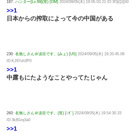
187:
ハンター[Lv.89](茸) [OM]
2024/09/05(木) 19:05:03.21 ID:3f3jQ2j50
>>1
日本からの搾取によって今の中国がある
230:
名無しさん＠涙目です。(みょ) [US]
2024/09/05(木) 19:20:45.08
ID:KJ97uh3P0
>>1
中露もにたようなことやってたじゃん
260:
名無しさん＠涙目です。(茸) [ﾆﾀﾞ]
2024/09/05(木) 19:54:30.33
ID:3k8Grq3a0
>>1