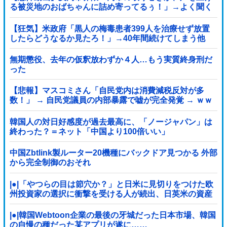
る被災地のおばちゃんに詰め寄ってるぅ！」→よく聞く
と何やらヤバいことを言っていると話題に…
【狂気】米政府「黒人の梅毒患者399人を治療せず放置
したらどうなるか見たろ！」→40年間続けてしまう他
無期懲役、去年の仮釈放わずか４人…もう実質終身刑だ
った
【悲報】マスコミさん「自民党内は消費減税反対が多
数！」 → 自民党議員の内部暴露で嘘が完全発覚 → ｗｗ
ｗｗｗｗｗｗｗｗｗｗｗｗ
韓国人の対日好感度が過去最高に、「ノージャパン」は
終わった？＝ネット「中国より100倍いい」
中国Zbtlink製ルーター20機種にバックドア見つかる 外部
から完全制御のおそれ
|●|「やつらの目は節穴か？」と日米に見切りをつけた欧
州投資家の選択に衝撃を受ける人が続出、日英米の資産
を処分して代わりに選んだのは……
|●|韓国Webtoon企業の最後の牙城だった日本市場、韓国
の自慢の種だった某アプリが遂に……