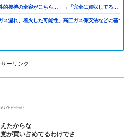
性的接待の全容がこちら…」→「完全に買収してる…（ブルブ
ガス漏れ、着火した可能性」高圧ガス保安法などに基づき、経
ンサーリンク
D:aUY6R+9n0
増えたからな
産党が買い占めてるわけでさ