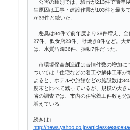
公害の種別では、騒音が213件で前年度
生原因は工事・建設作業が103件と最多
が33件と続いた。
悪臭は84件で前年度より38件増え、全
27件、飲食店23件、野焼き8件など。
は、水質汚濁36件、振動7件だった。
市環境保全創造課は苦情件数の増加につ
ついては「住宅などの着工や解体工事が
よると、ホテルや旅館などの施設数は345
度末と比べて減っているが、規模の大き
省の調査では、市内の住宅着工件数も分譲住宅
増えている。
続きは↓
http://news.yahoo.co.jp/articles/3e89c