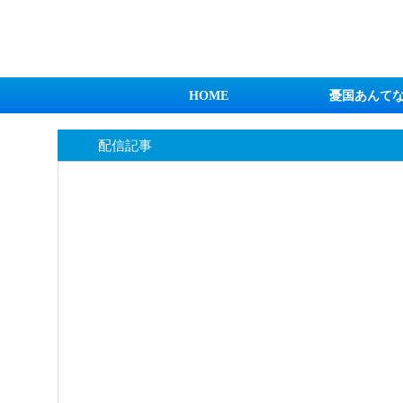
日本第一！ニュース録
HOME
憂国あんて
配信記事