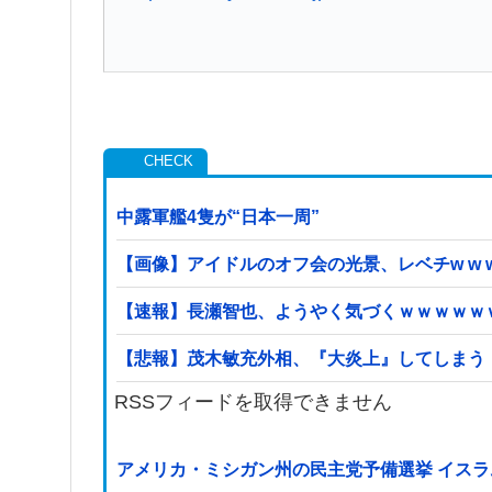
中露軍艦4隻が“日本一周”
【画像】アイドルのオフ会の光景、レベチw w w w w
【速報】長瀬智也、ようやく気づくｗｗｗｗｗ
【悲報】茂木敏充外相、『大炎上』してしまう
RSSフィードを取得できません
アメリカ・ミシガン州の民主党予備選挙 イスラ