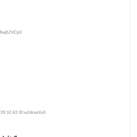
:8wj52VCp0
:39:32.63 ID:w2drasXx0