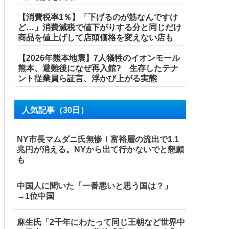
【消費税率1％】「下げるのが筋なんですけ
ど…」消費減税で値下がりする分と同じだけ
商品を値上げして店頭価格を変えない店も
【2026年熊本地震】7人犠牲のイオンモール
熊本、避難後になぜ再入館? 生存したテナ
ント従業員ら証言、浮かび上がる実態
人気記事（30日）
NY市長マムダニ氏無惨！富裕層の流出で1.1
兆円が消える。NYから出て行かないでと懇願
も
中国人に聞いた「一番悪いと思う国は？」
→1位中国
麻生氏「2千年にわたって同じ王朝など世界中