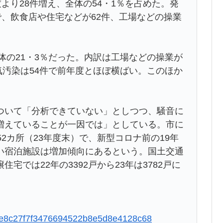
より28件増え、全体の54・1％を占めた。発
で、飲食店や住宅などが62件、工場などの操業
体の21・3％だった。内訳は工場などの操業が
大気汚染は54件で前年度とほぼ横ばい。このほか
いて「分析できていない」としつつ、騒音に
増えていることが一因では」としている。市に
2カ所（23年度末）で、新型コロナ前の19年
い宿泊施設は増加傾向にあるという。国土交通
では22年の3392戸から23年は3782戸に
e9ae8c27f7f3476694522b8e5d8e4128c68