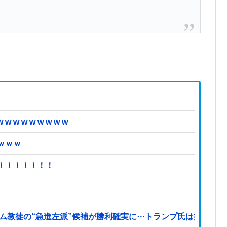
 w w w w w w
ｗｗｗ
！！！！！！！
ム教徒の“急進左派”候補が勝利確実に⋯トランプ氏は批判