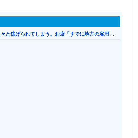
日本のお店、時給1500円でもミャンマー人に次々と逃げられてしまう。お店「すでに地方の雇用は崩壊」