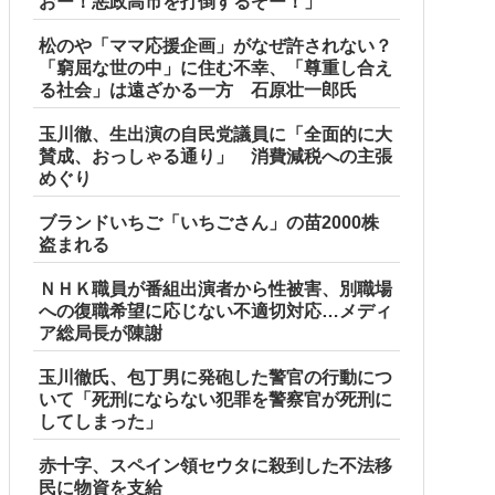
おー！悪政高市を打倒するぞー！」
松のや「ママ応援企画」がなぜ許されない？
「窮屈な世の中」に住む不幸、「尊重し合え
る社会」は遠ざかる一方 石原壮一郎氏
玉川徹、生出演の自民党議員に「全面的に大
賛成、おっしゃる通り」 消費減税への主張
めぐり
ブランドいちご「いちごさん」の苗2000株
盗まれる
ＮＨＫ職員が番組出演者から性被害、別職場
への復職希望に応じない不適切対応…メディ
ア総局長が陳謝
玉川徹氏、包丁男に発砲した警官の行動につ
いて「死刑にならない犯罪を警察官が死刑に
してしまった」
赤十字、スペイン領セウタに殺到した不法移
民に物資を支給