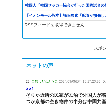
韓国人「韓国サッカー協会が行った国際試合の
【イオンモール熊本】福岡酸素「配管が損傷し
RSSフィードを取得できません
スポ
ネットの声
26:
名無しどんぶらこ
2024/09/05(木) 18:17:23.56 I
>>1
そりゃ近所の民家が民泊で外国人が
つか京都の空き物件の半分は中国共