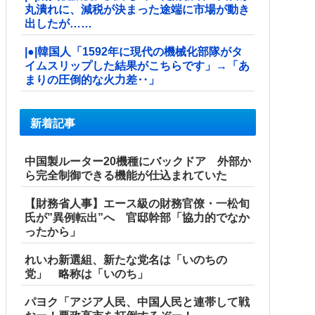
丸潰れに、減税が決まった途端に市場が動き
出したが……
|●|韓国人「1592年に現代の機械化部隊がタ
イムスリップした結果がこちらです」→「あ
まりの圧倒的な火力差‥」
新着記事
中国製ルーター20機種にバックドア 外部か
ら完全制御できる機能が仕込まれていた
【財務省人事】エース級の財務官僚・一松旬
氏が”異例転出”へ 官邸幹部「協力的でなか
ったから」
れいわ新選組、新たな党名は「いのちの
党」 略称は「いのち」
パヨク「アジア人民、中国人民と連帯して戦