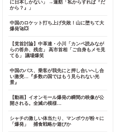
に日本しかない」 →蓮舫「私からすれば『だ
ル」＝韓国の反応
から？』」
産省に報告他
中国のロケット打ち上げ失敗！山に堕ちて大
爆発🚀💥
【党首討論】中革連・小川「カンペ読みなが
らの答弁、残念」 高市首相「ご自身もメモ見
てる」 議場爆笑
中国のバス、乗客が我先にと押し合いへし合
い激突…『多数の国ではもう見られない光
景』
【動画】イオンモール爆発の瞬間の映像が公
開される。全滅の模様…
シャチの激しい体当たり、マンボウが粉々に
「爆発」 捕食戦略か遊びか