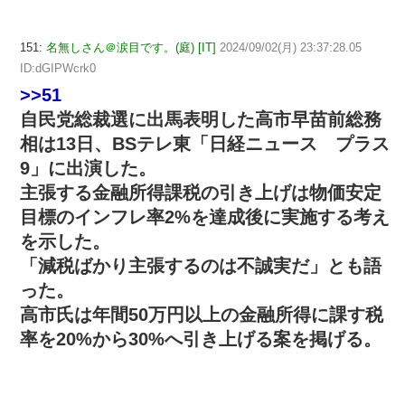
151:
名無しさん＠涙目です。(庭) [IT]
2024/09/02(月) 23:37:28.05
ID:dGIPWcrk0
>>51
自民党総裁選に出馬表明した高市早苗前総務
相は13日、BSテレ東「日経ニュース プラス
9」に出演した。
主張する金融所得課税の引き上げは物価安定
目標のインフレ率2%を達成後に実施する考え
を示した。
「減税ばかり主張するのは不誠実だ」とも語
った。
高市氏は年間50万円以上の金融所得に課す税
率を20%から30%へ引き上げる案を掲げる。