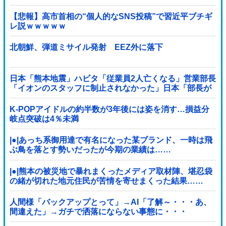
【悲報】高市首相の“個人的なSNS投稿”で習近平ブチギ
レ説ｗｗｗｗｗ
北朝鮮、弾道ミサイル発射 EEZ外に落下
日本「熊本地震」ハビタ「従業員2人亡くなる」営業部長
「イオンのスタッフに制止されなかった」日本「部長が
連絡後の店員行動を証言（謎」イオン「再入館可能の事
実ない」→
K-POPアイドルの約半数が3年後には姿を消す…損益分
岐点突破は4％未満
|●|あっち系御用達で有名になった某ブランド、一時は飛
ぶ鳥を落とす勢いだったが今期の業績は……
|●|熊本の被災地で暴れまくったメディア取材陣、堪忍袋
の緒が切れた地元住民が苦情を寄せまくった結果……
人間様「バックアップとって」→AI「了解～・・・あ、
間違えた」→ガチで洒落にならない事態に・・・