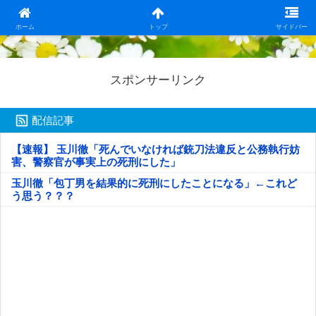
日本第一！ニュース録
ホーム
トップ
サイドバー
スポンサーリンク
配信記事
【速報】 玉川徹「死んでいなければ銃刀法違反と公務執行妨
害、警察官が事実上の死刑にした」
玉川徹「包丁男を結果的に死刑にしたことになる」←これど
う思う？？？