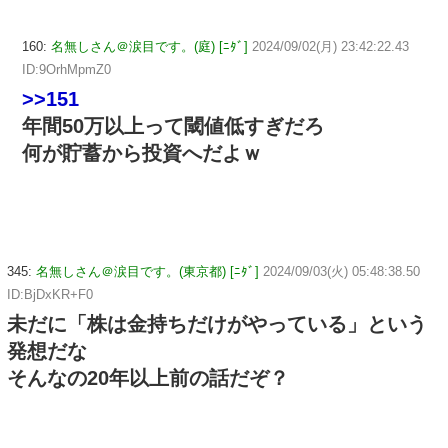
160:
名無しさん＠涙目です。(庭) [ﾆﾀﾞ]
2024/09/02(月) 23:42:22.43
ID:9OrhMpmZ0
>>151
年間50万以上って閾値低すぎだろ
何が貯蓄から投資へだよｗ
345:
名無しさん＠涙目です。(東京都) [ﾆﾀﾞ]
2024/09/03(火) 05:48:38.50
ID:BjDxKR+F0
未だに「株は金持ちだけがやっている」という
発想だな
そんなの20年以上前の話だぞ？