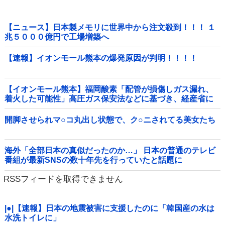
【ニュース】日本製メモリに世界中から注文殺到！！！ １
兆５０００億円で工場増築へ
【速報】イオンモール熊本の爆発原因が判明！！！！
【イオンモール熊本】福岡酸素「配管が損傷しガス漏れ、
着火した可能性」高圧ガス保安法などに基づき、経産省に
報告他
開脚させられマ○コ丸出し状態で、ク○ニされてる美女たち
海外「全部日本の真似だったのか…」 日本の普通のテレビ
番組が最新SNSの数十年先を行っていたと話題に
RSSフィードを取得できません
|●|【速報】日本の地震被害に支援したのに「韓国産の水は
水洗トイレに」