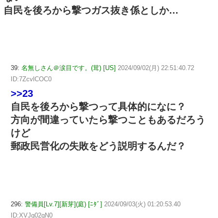
自民を後ろから撃つガス抜き係としか…
39:
名無しさん＠涙目です。(茸) [US]
2024/09/02(月) 22:51:40.72
ID:7ZcvlCOC0
>>23
自民を後ろから撃つって具体的になに？
方向が間違っていたら撃つこともあるだろう
けど
郵政民営化の失敗をどう説明するんだ？
296:
警備員[Lv.7][新芽](庭) [ﾆﾀﾞ]
2024/09/03(火) 01:20:53.40
ID:XVJg02qN0