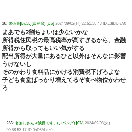
38:
警備員[Lv.35](奈良県) [US]
2024/09/02(月) 22:51:38.43 ID:z3tBUivA0
まあでも2割ちょいは少ないかな
所得税住民税の最高税率が高すぎるから、金融
所得から取ってもいい気がする
配当所得が大量にあるひと以外はそんなに影響
うけないし
そのかわり食料品にかける消費税下げろよな
子ども食堂ばっかり増えてるぞ食べ物位かわせ
ろ
285:
名無しさん＠涙目です。(ジパング) [CN]
2024/09/03(火)
00:58:53.17 ID:0nD6Abcz0