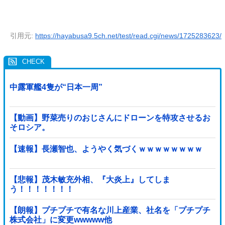
引用元:
https://hayabusa9.5ch.net/test/read.cgi/news/1725283623/
中露軍艦4隻が“日本一周”
【動画】野菜売りのおじさんにドローンを特攻させるお
そロシア。
【速報】長瀬智也、ようやく気づくｗｗｗｗｗｗｗｗ
【悲報】茂木敏充外相、『大炎上』してしま
う！！！！！！！
【朗報】プチプチで有名な川上産業、社名を「プチプチ
株式会社」に変更wwwww他