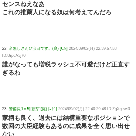
センスねえなあ
これの推薦人になる奴は何考えてんだろ
22:
名無しさん＠涙目です。(庭) [CN]
2024/09/02(月) 22:39:57.58
ID:UrpcA3j70
誰がなっても増税ラッシュ不可避だけど正直す
ぎるわ
23:
警備員[Lv.5][新芽](庭) [ﾆﾀﾞ]
2024/09/02(月) 22:40:29.48 ID:ZgXgjrwt0
家柄も良く、過去には結構重要なポジションで
数回の大臣経験もあるのに成果を全く思い出せ
ない