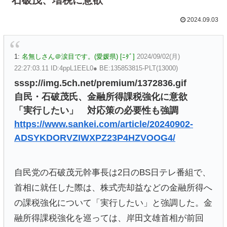
2024.09.03
1:
名無しさん＠涙目です。(愛媛県) [ﾆﾀﾞ]
2024/09/02(月)
22:27:03.11 ID:4ppL1EEL0● BE:135853815-PLT(13000)
sssp://img.5ch.net/premium/1372836.gif
自民・石破茂氏、金融所得課税強化に意欲
「実行したい」 対応策の必要性も強調
https://www.sankei.com/article/20240902-
ADSYKDORVZIWXPZ23P4HZVOOG4/
自民党の石破茂元幹事長は2日のBS日テレ番組で、
首相に就任した際は、株式売却益などの金融所得へ
の課税強化について「実行したい」と強調した。金
融所得課税強化を巡っては、岸田文雄首相が前回