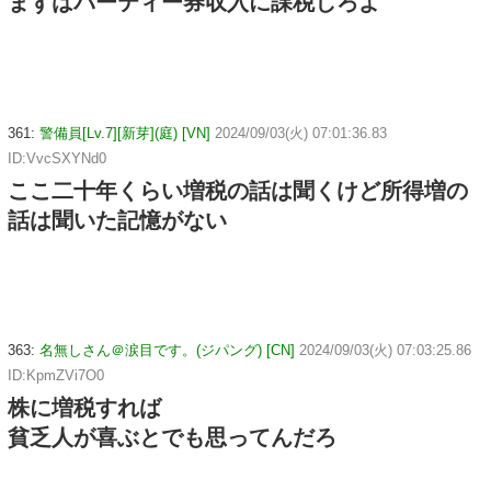
まずはパーティー券収入に課税しろよ
361:
警備員[Lv.7][新芽](庭) [VN]
2024/09/03(火) 07:01:36.83
ID:VvcSXYNd0
ここ二十年くらい増税の話は聞くけど所得増の
話は聞いた記憶がない
363:
名無しさん＠涙目です。(ジパング) [CN]
2024/09/03(火) 07:03:25.86
ID:KpmZVi7O0
株に増税すれば
貧乏人が喜ぶとでも思ってんだろ