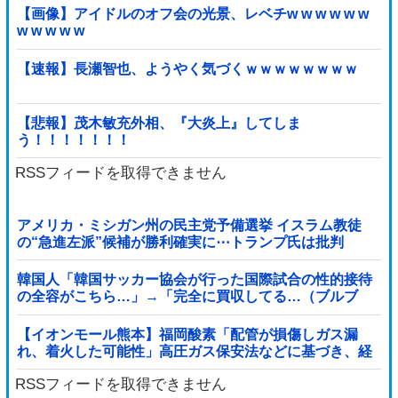
【画像】アイドルのオフ会の光景、レベチw w w w w w
w w w w w
【速報】長瀬智也、ようやく気づくｗｗｗｗｗｗｗｗ
【悲報】茂木敏充外相、『大炎上』してしま
う！！！！！！！
RSSフィードを取得できません
アメリカ・ミシガン州の民主党予備選挙 イスラム教徒
の“急進左派”候補が勝利確実に⋯トランプ氏は批判
韓国人「韓国サッカー協会が行った国際試合の性的接待
の全容がこちら…」→「完全に買収してる…（ブルブ
ル」＝韓国の反応
【イオンモール熊本】福岡酸素「配管が損傷しガス漏
れ、着火した可能性」高圧ガス保安法などに基づき、経
産省に報告他
RSSフィードを取得できません