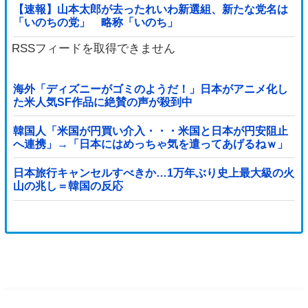
【速報】山本太郎が去ったれいわ新選組、新たな党名は
「いのちの党」 略称「いのち」
RSSフィードを取得できません
海外「ディズニーがゴミのようだ！」日本がアニメ化し
た米人気SF作品に絶賛の声が殺到中
韓国人「米国が円買い介入・・・米国と日本が円安阻止
へ連携」→「日本にはめっちゃ気を遣ってあげるねｗ」
「ウォンも救ってくれ・・・」
日本旅行キャンセルすべきか…1万年ぶり史上最大級の火
山の兆し＝韓国の反応