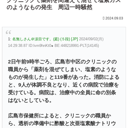
のようなもの発生 周辺一時騒然
2024.09.03
1:
名無しさん＠涙目です。(庭) (５段) [JP]
2024/09/02(月)
14:29:38.87 ID:lvm9hnKt0● BE:448218991-PLT(14145)
2日午前9時半ごろ、広島市中区のクリニックの
職員から「薬剤を混ぜてしまい、塩素のような
ものが発生した」と119番があった。消防による
と、9人が体調不良となり、近くの病院で治療を
受けている。病院は、治療中の全員に命の別条
はないとしている。
広島市保健所によると、クリニックの職員か
ら、透析の準備中に酢酸と次亜塩素酸ナトリウ