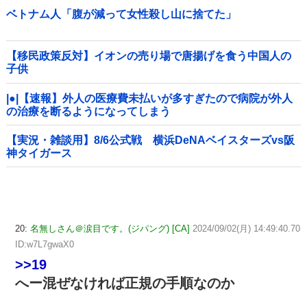
ベトナム人「腹が減って女性殺し山に捨てた」
【移民政策反対】イオンの売り場で唐揚げを食う中国人の
子供
|●|【速報】外人の医療費未払いが多すぎたので病院が外人
の治療を断るようになってしまう
【実況・雑談用】8/6公式戦 横浜DeNAベイスターズvs阪
神タイガース
20:
名無しさん＠涙目です。(ジパング) [CA]
2024/09/02(月) 14:49:40.70
ID:w7L7gwaX0
>>19
へー混ぜなければ正規の手順なのか