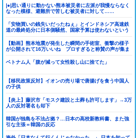
|●|思い通りに動かない熊本被災者に左派が我慢ならなく
なった模様、避難所で苦しむ被災者に対して……
「安物買いの銭失いだったねぇ」とインドネシア高速鉄
道の最終処分に日本側騒然、国家予算は使わないという
と何が財源なんだ？
【動画】熊本地震が発生した瞬間の手術室、衝撃の様子
が公開されて16万いいね プロすぎると称賛の声が集ま
る
ベトナム人「腹が減って女性殺し山に捨てた」
【移民政策反対】イオンの売り場で唐揚げを食う中国人
の子供
【炎上】藤沢市「モスク建設と土葬も許可します」→3万
人の反対署名も却下
韓国が独島を不法占拠？…日本の高校新教科書、また強
引な主張＝韓国の反応
海外「日本なんて行くんじゃなかった…」 日本を知って