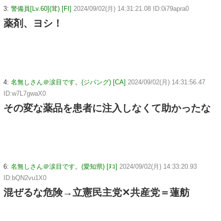
3:
警備員[Lv.60](茸) [FI]
2024/09/02(月) 14:31:21.08 ID:0i79apra0
薬剤、ヨシ！
4:
名無しさん＠涙目です。(ジパング) [CA]
2024/09/02(月) 14:31:56.47
ID:w7L7gwaX0
その変な薬品を患者に注入しなくて助かったな
6:
名無しさん＠涙目です。(愛知県) [ﾇｺ]
2024/09/02(月) 14:33:20.93
ID:bQN2vu1X0
混ぜるな危険→立憲民主党✕共産党＝蓮舫