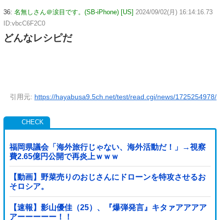
36:
名無しさん＠涙目です。(SB-iPhone) [US]
2024/09/02(月) 16:14:16.73
ID:vbcC6F2C0
どんなレシピだ
引用元:
https://hayabusa9.5ch.net/test/read.cgi/news/1725254978/
福岡県議会「海外旅行じゃない、海外活動だ！」→視察
費2.65億円公開で再炎上ｗｗｗ
【動画】野菜売りのおじさんにドローンを特攻させるお
そロシア。
【速報】影山優佳（25）、『爆弾発言』キタァアアアア
アーーーーー！！