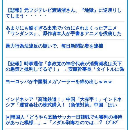
【悲報】元フジテレビ渡邊渚さん、『地獄』に逆戻りし
てしまう・・・・・
あまりにも酷すぎる出来でバカにされまくったアニメ
『ワンダンス』、原作者本人が手書きアニメを投稿した
結果・・・ｗｗｗｗｗｗ他
暴力行為法違反の疑いで、毎日新聞記者を逮捕
【悲報】時事通信「参政党の神谷代表が消費減税は天下
の愚策と批判してるぞ！」 → 安藤幹事長「タイトルに偽
りあり！『参政党は消費税廃止派、減税派』」ｗｗｗｗ
ｗｗｗｗ
ヨーロッパが中国製メガソーラーを締め出しｗｗｗ
インドネシア「高速鉄道！」中国「大赤字！」インドネ
シア「運営会社の株式購入！（負債対策」中国「はい
（巨額負債」インドネシア「700km延伸計画！（実質中
止」→
|●|韓国人「どうやら五輪サッカー日韓戦でも審判の接待
があった模様…」→「メダル剥奪なのでは…？（ﾌﾞﾙﾌﾞ
ﾙ」＝韓国の反応