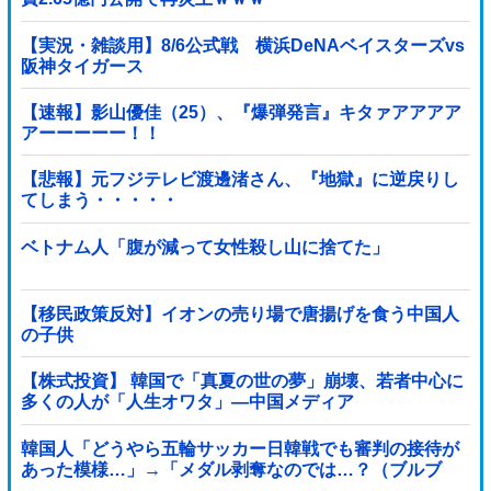
【実況・雑談用】8/6公式戦 横浜DeNAベイスターズvs
阪神タイガース
【速報】影山優佳（25）、『爆弾発言』キタァアアアア
アーーーーー！！
【悲報】元フジテレビ渡邊渚さん、『地獄』に逆戻りし
てしまう・・・・・
ベトナム人「腹が減って女性殺し山に捨てた」
【移民政策反対】イオンの売り場で唐揚げを食う中国人
の子供
【株式投資】 韓国で「真夏の世の夢」崩壊、若者中心に
多くの人が「人生オワタ」―中国メディア
韓国人「どうやら五輪サッカー日韓戦でも審判の接待が
あった模様…」→「メダル剥奪なのでは…？（ブルブ
ル」＝韓国の反応