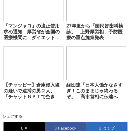
「マンジャロ」の適正使用
27年度から「国民皆歯科検
求め通知 厚労省が全国の
診」 上野厚労相、予防医
医療機関に ダイエット目
療の重点施策発表
的やネット上の違法売買な
どが問題
【チャッピー】倉庫侵入盗
経団連「日本人働かなさす
の疑いで逮捕の男２人、
ぎ！このままじゃ終わる
「チャットＧＰＴで空き巣
ぞ」 高市首相に伝達へ
ができそうな場所を調べて
きた」供述 岡山
シェアする
X
Facebook
はてブ