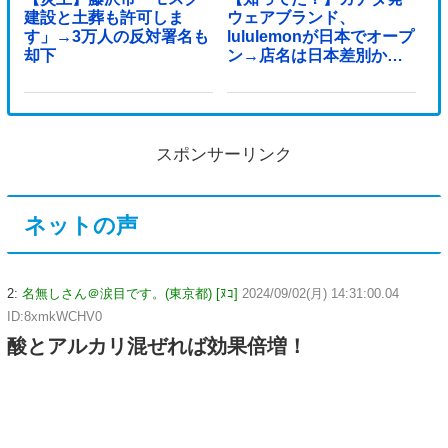
建設と土葬も許可しま
ウェアブランド、
す」→3万人の反対署名も
lululemonが日本でオープ
却下
ン→店名は日本差別から
できた？
スポンサーリンク
ネットの声
2:
名無しさん＠涙目です。(東京都) [ﾇｺ]
2024/09/02(月) 14:31:00.04
ID:8xmkWCHV0
酸とアルカリ混ぜれば効果倍増！