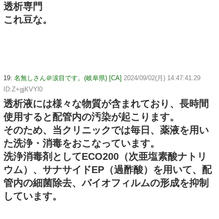
透析専門
これ豆な。
19:
名無しさん＠涙目です。(岐阜県) [CA]
2024/09/02(月) 14:47:41.29
ID:Z+gjKVYl0
透析液には様々な物質が含まれており、長時間
使用すると配管内の汚染が起こります。
そのため、当クリニックでは毎日、薬液を用い
た洗浄・消毒をおこなっています。
洗浄消毒剤としてECO200（次亜塩素酸ナトリ
ウム）、サナサイドEP（過酢酸）を用いて、配
管内の細菌除去、バイオフィルムの形成を抑制
しています。