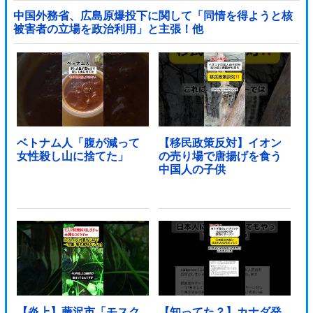
中国外務省、広島原爆投下に関して「同情を得ようと核
被害者の立場を政治利用」と主張！他
ベトナム人「腹が減って
【移民政策反対】イオン
女性殺し山に捨てた」
の売り場で唐揚げを食う
中国人の子供
【炎上】藤沢市「モスク
【知ってた？】カナダ発