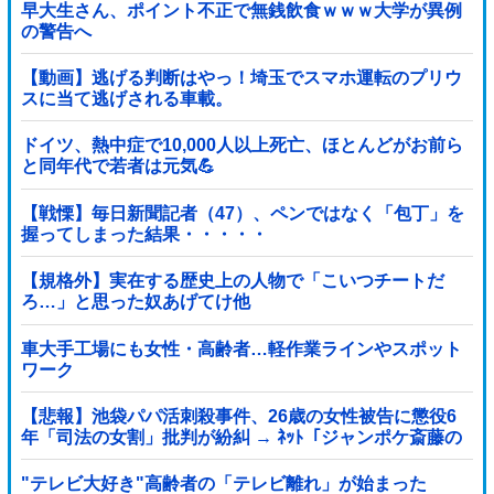
早大生さん、ポイント不正で無銭飲食ｗｗｗ大学が異例
の警告へ
【動画】逃げる判断はやっ！埼玉でスマホ運転のプリウ
スに当て逃げされる車載。
ドイツ、熱中症で10,000人以上死亡、ほとんどがお前ら
と同年代で若者は元気💪
【戦慄】毎日新聞記者（47）、ペンではなく「包丁」を
握ってしまった結果・・・・・
【規格外】実在する歴史上の人物で「こいつチートだ
ろ…」と思った奴あげてけ他
車大手工場にも女性・高齢者…軽作業ラインやスポット
ワーク
【悲報】池袋パパ活刺殺事件、26歳の女性被告に懲役6
年「司法の女割」批判が紛糾 → ﾈｯﾄ「ジャンポケ斎藤の
罪より軽くて草」ｗｗｗｗｗｗｗｗｗｗｗｗｗｗｗｗ
"テレビ大好き"高齢者の「テレビ離れ」が始まった