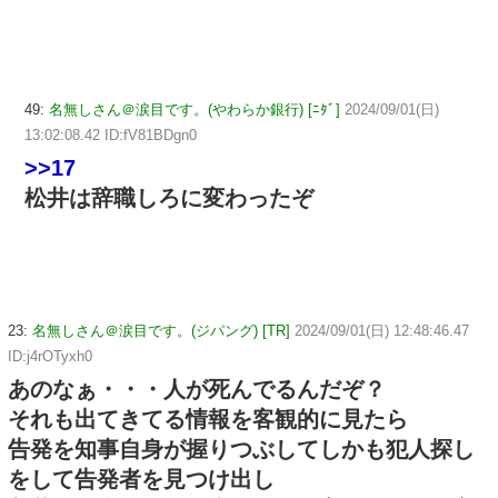
49:
名無しさん＠涙目です。(やわらか銀行) [ﾆﾀﾞ]
2024/09/01(日)
13:02:08.42 ID:fV81BDgn0
>>17
松井は辞職しろに変わったぞ
23:
名無しさん＠涙目です。(ジパング) [TR]
2024/09/01(日) 12:48:46.47
ID:j4rOTyxh0
あのなぁ・・・人が死んでるんだぞ？
それも出てきてる情報を客観的に見たら
告発を知事自身が握りつぶしてしかも犯人探し
をして告発者を見つけ出し