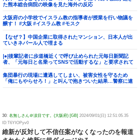
た熊本総合病院の映像を見た海外の反応
大阪府の小学校でイスラム教の指導者が授業を行い物議を
醸す！ #大阪 #イスラム教 #モスク
【なぜ？】中国企業に取得されたマンション、日本人が出
ていきネパール人で埋まる
|●|後輩記者に歩道橋近くで呼び止められた元毎日新聞記
者、「元毎日と名乗ってSNSで活動するな」と要求されて
しまい……
集団暴行の現場に遭遇してしまい、被害女性を守るため
「俺にもやらせろ！」と叫んで抱きついた結果…警察に連
行され〇〇扱いされる悲劇へ←機転を利かせた結果が裏目
に出すぎて惨事
30:
名無しさん＠涙目です。(大阪府) [GB]
2024/09/01(日) 12:51:05.35
ID:T6YIOPyv0
維新が反対して不信任案がなくなったのを報道