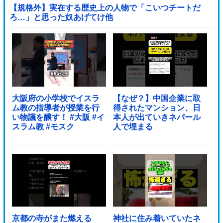
【規格外】実在する歴史上の人物で「こいつチートだ
ろ…」と思った奴あげてけ他
大阪府の小学校でイスラ
【なぜ？】中国企業に取
ム教の指導者が授業を行
得されたマンション、日
い物議を醸す！ #大阪 #イ
本人が出ていきネパール
スラム教 #モスク
人で埋まる
京都の寺がまた燃える
神社に住み着いていたネ