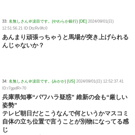
33:
名無しさん＠涙目です。(やわらか銀行) [DE]
2024/09/01(日)
12:51:56.21 ID:DtzRv9fc0
あんまり頑張っちゃうと馬場が突き上げられる
んじゃないか？
34:
名無しさん＠涙目です。(みかか) [US]
2024/09/01(日) 12:52:37.41
ID:r7gpdR+70
兵庫県知事“パワハラ疑惑” 維新の会も“厳しい
姿勢”
テレビ朝日だとこうなんで何というかマスコミ
自体の立ち位置で言うことが別物になってる感
じ