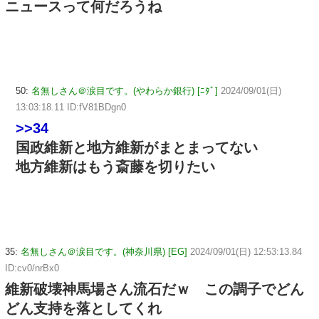
ニュースって何だろうね
50:
名無しさん＠涙目です。(やわらか銀行) [ﾆﾀﾞ]
2024/09/01(日)
13:03:18.11 ID:fV81BDgn0
>>34
国政維新と地方維新がまとまってない
地方維新はもう斎藤を切りたい
35:
名無しさん＠涙目です。(神奈川県) [EG]
2024/09/01(日) 12:53:13.84
ID:cv0/nrBx0
維新破壊神馬場さん流石だｗ この調子でどん
どん支持を落としてくれ