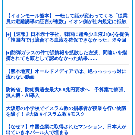
【イオンモール熊本】 一転して話が変わってくる「従業
員の避難誘導の証言が複数」イオン側が社内規定に抵触
していた疑い
|●|【速報】日本赤十字社、韓国に超希少血液Jr(a-)を提供
「韓国内では適合する血液を確保できなかった」※今回
で4回目
|●|防弾ガラスの件で誤情報を拡散した左派、間違いを指
摘されても頑として認めなかった結果……
【熊本地震】オールドメディアでは、絶っっっっっ対に
流れない動画
防衛省、防衛費過去最大8.9兆円要求へ 予算案で膨張、
無人機・AI導入
大阪府の小学校でイスラム教の指導者が授業を行い物議
を醸す！ #大阪 #イスラム教 #モスク
【なぜ？】中国企業に取得されたマンション、日本人が
出ていきネパール人で埋まる