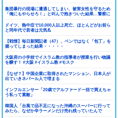
集団暴行の現場に遭遇してしまい、被害女性を守るため
「俺にもやらせろ！」と叫んで抱きついた結果…警察に
連行され〇〇扱いされる悲劇へ←機転を利かせた結果が
裏目に出すぎて惨事
ドイツ、熱中症で10,000人以上死亡、ほとんどがお前ら
と同年代で若者は元気💪
【戦慄】毎日新聞記者（47）、ペンではなく「包丁」を
握ってしまった結果・・・・・
大阪府の小学校でイスラム教の指導者が授業を行い物議
を醸す！ #大阪 #イスラム教 #モスク
【なぜ？】中国企業に取得されたマンション、日本人が
出ていきネパール人で埋まる
インフルエンサー「20歳でアルファード一括で買えちゃ
う私って素敵」
韓国人「台風で品不足になった沖縄のスーパーに行って
みたら、なぜか辛ラーメンだけ売れ残っていたんで
す…」