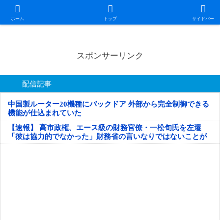
日本第一！ニュース録
ホーム
トップ
サイドバー
スポンサーリンク
配信記事
中国製ルーター20機種にバックドア 外部から完全制御できる
機能が仕込まれていた
【速報】 高市政権、エース級の財務官僚・一松旬氏を左遷
「彼は協力的でなかった」財務省の言いなりではないことが
判明