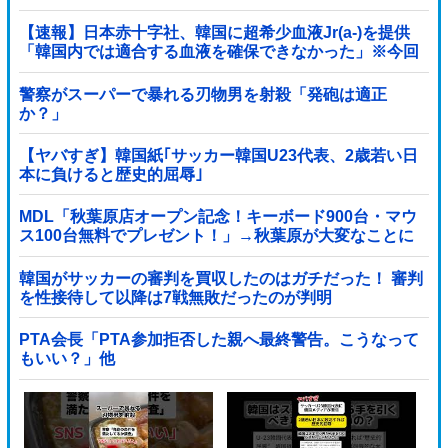
【速報】日本赤十字社、韓国に超希少血液Jr(a-)を提供
「韓国内では適合する血液を確保できなかった」※今回
で4回目
警察がスーパーで暴れる刃物男を射殺「発砲は適正
か？」
【ヤバすぎ】韓国紙｢サッカー韓国U23代表、2歳若い日
本に負けると歴史的屈辱｣
MDL「秋葉原店オープン記念！キーボード900台・マウ
ス100台無料でプレゼント！」→秋葉原が大変なことに
なってしまう
韓国がサッカーの審判を買収したのはガチだった！ 審判
を性接待して以降は7戦無敗だったのが判明
PTA会長「PTA参加拒否した親へ最終警告。こうなって
もいい？」他