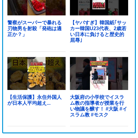
警察がスーパーで暴れる
【ヤバすぎ】韓国紙｢サッ
刃物男を射殺「発砲は適
カー韓国U23代表、2歳若
正か？」
い日本に負けると歴史的
屈辱｣
【生活保護】永住外国人
大阪府の小学校でイスラ
が日本人平均超え...
ム教の指導者が授業を行
い物議を醸す！ #大阪 #イ
スラム教 #モスク