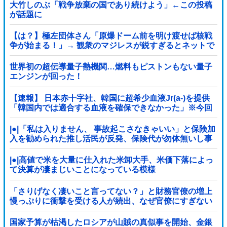
大竹しのぶ「戦争放棄の国であり続けよう」←この投稿
が話題に
【は？】極左団体さん「原爆ドーム前を明け渡せば核戦
争が始まる！」→ 観衆のマジレスが鋭すぎるとネットで
話題に → ｗｗｗｗｗｗｗｗｗｗｗｗ
世界初の超伝導量子熱機関…燃料もピストンもない量子
エンジンが回った！
【速報】 日本赤十字社、韓国に超希少血液Jr(a-)を提供
「韓国内では適合する血液を確保できなかった」※今回
で4回目
|●|「私は入りません、 事故起こさなきゃいい」と保険加
入を勧められた推し活民が反発、保険代が勿体無いし事
故起こしたとして……
|●|高値で米を大量に仕入れた米卸大手、米価下落によっ
て決算が凄まじいことになっている模様
「さりげなく凄いこと言ってない？」と財務官僚の増上
慢っぷりに衝撃を受ける人が続出、なぜ官僚にすぎない
財務省が……
国家予算が枯渇したロシアが山賊の真似事を開始、金銀