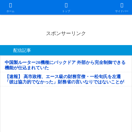
日本第一！ニュース録
ホーム
トップ
サイドバー
スポンサーリンク
配信記事
中国製ルーター20機種にバックドア 外部から完全制御できる
機能が仕込まれていた
【速報】 高市政権、エース級の財務官僚・一松旬氏を左遷
「彼は協力的でなかった」財務省の言いなりではないことが
判明