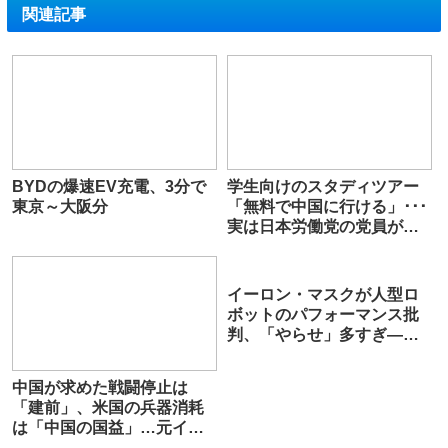
関連記事
BYDの爆速EV充電、3分で
学生向けのスタディツアー
東京～大阪分
「無料で中国に行ける」･･･
実は日本労働党の党員が引
率、学生の勧誘も
イーロン・マスクが人型ロ
ボットのパフォーマンス批
判、「やらせ」多すぎ―中
国メディア
中国が求めた戦闘停止は
「建前」、米国の兵器消耗
は「中国の国益」…元イラ
ン大使