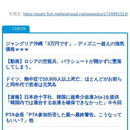
引用元:
https://asahi.5ch.net/test/read.cgi/newsplus/1724991313/
ジャングリア沖縄「3万円です」←ディズニー超えの強気
価格ｗｗｗ
【動画】ロシアの空挺兵、パラシュートが開かずに墜落
してしまう。
ドイツ、熱中症で10,000人以上死亡、ほとんどがお前ら
と同年代で若者は元気💪
【速報】日本赤十字社、韓国に超希少血液Jr(a-)を提供
「韓国内では適合する血液を確保できなかった」※今回
で4回目
PTA会長「PTA参加拒否した親へ最終警告。こうなって
もいい？」他