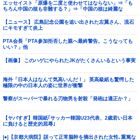
エッセイスト「原爆を二度と使わせてはならない」⇒「も
ちろん中国の核も非難する？」⇒「中国の核は綺麗な
核！」
【ニュース】 広島記念公園を追い出された左翼さん、流石
にキモすぎて炎上
PTA会長「PTA参加拒否した親へ最終警告。こうなっても
いい？」他
【画像】 このハゲにやられたJKがたくさんいるという事実
海外「日本人はなんて気高いんだ！」 英高級紙も驚愕した
極限の中の日本人の姿に世界が衝撃
警察がスーパーで暴れる刃物男を射殺「発砲は適正か？」
【ヤバすぎ】韓国紙｢サッカー韓国U23代表、2歳若い日本
に負けると歴史的屈辱｣
|●|【京都大病院】誤って正常脳幹を摘出された女性､重篤な