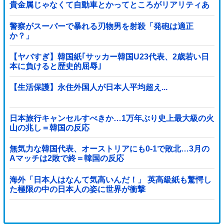
貴金属じゃなくて自動車とかってところがリアリティあ
りすぎる……
警察がスーパーで暴れる刃物男を射殺「発砲は適正
か？」
【ヤバすぎ】韓国紙｢サッカー韓国U23代表、2歳若い日
本に負けると歴史的屈辱｣
【生活保護】永住外国人が日本人平均超え...
日本旅行キャンセルすべきか…1万年ぶり史上最大級の火
山の兆し＝韓国の反応
無気力な韓国代表、オーストリアにも0-1で敗北…3月の
Aマッチは2敗で終＝韓国の反応
海外「日本人はなんて気高いんだ！」 英高級紙も驚愕し
た極限の中の日本人の姿に世界が衝撃