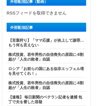
外部配信記事（動画）
RSSフィードを取得できません
外部配信記事
【言葉狩り】「ママ応援」が炎上して謝罪…
もう何も言えない
株式投資、若年男性の自信喪失の原因に-6割
超が「人生の敗者」自認
ロシア「お前らの国にある似非エッフェル塔
を見せてくれ！」
株式投資、若年男性の自信喪失の原因に-6割
超が「人生の敗者」自認
【速報】 毎日新聞のベテラン記者を逮捕 包
丁で夫を脅した容疑