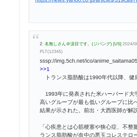
2:
名無しさん＠涙目です。(ジパング) [US]
2024/0
PLT(12345)
sssp://img.5ch.net/ico/anime_saitama05
>>1
トランス脂肪酸は1990年代以降、健
1993年に発表された米ハーバード大
高いグループが最も低いグループに比べ
結果が示された。前出・大西医師が解
「心疾患とは心筋梗塞や狭心症、不整
ランス脂肪酸が血中の悪玉コレステロ