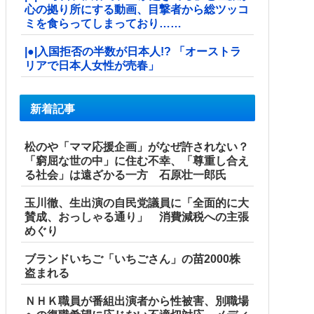
心の拠り所にする動画、目撃者から総ツッコ
ミを食らってしまっており……
|●|入国拒否の半数が日本人!? 「オーストラ
リアで日本人女性が売春」
新着記事
松のや「ママ応援企画」がなぜ許されない？
「窮屈な世の中」に住む不幸、「尊重し合え
る社会」は遠ざかる一方 石原壮一郎氏
玉川徹、生出演の自民党議員に「全面的に大
賛成、おっしゃる通り」 消費減税への主張
めぐり
ブランドいちご「いちごさん」の苗2000株
盗まれる
ＮＨＫ職員が番組出演者から性被害、別職場