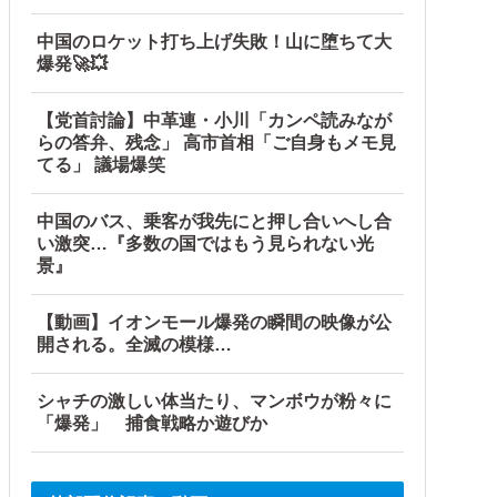
中国のロケット打ち上げ失敗！山に堕ちて大
爆発🚀💥
【党首討論】中革連・小川「カンペ読みなが
らの答弁、残念」 高市首相「ご自身もメモ見
てる」 議場爆笑
中国のバス、乗客が我先にと押し合いへし合
い激突…『多数の国ではもう見られない光
景』
【動画】イオンモール爆発の瞬間の映像が公
開される。全滅の模様…
シャチの激しい体当たり、マンボウが粉々に
「爆発」 捕食戦略か遊びか