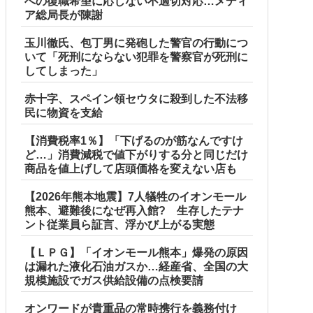
への復職希望に応じない不適切対応…メディ
ア総局長が陳謝
玉川徹氏、包丁男に発砲した警官の行動につ
いて「死刑にならない犯罪を警察官が死刑に
してしまった」
赤十字、スペイン領セウタに殺到した不法移
民に物資を支給
【消費税率1％】「下げるのが筋なんですけ
ど…」消費減税で値下がりする分と同じだけ
商品を値上げして店頭価格を変えない店も
【2026年熊本地震】7人犠牲のイオンモール
熊本、避難後になぜ再入館? 生存したテナ
ント従業員ら証言、浮かび上がる実態
【ＬＰＧ】「イオンモール熊本」爆発の原因
は漏れた液化石油ガスか…経産省、全国の大
規模施設でガス供給設備の点検要請
オンワードが貴重品の常時携行を義務付け