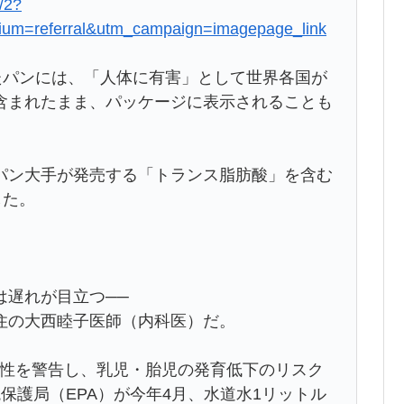
/2?
ium=referral&utm_campaign=imagepage_link
たパンには、「人体に有害」として世界各国が
含まれたまま、パッケージに表示されることも
ン大手が発売する「トランス脂肪酸」を含む
した。
遅れが目立つ──
住の大西睦子医師（内科医）だ。
ん性を警告し、乳児・胎児の発育低下のリスク
保護局（EPA）が今年4月、水道水1リットル