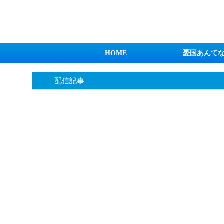
日本第一！ニュース録
HOME
憂国あんて
配信記事