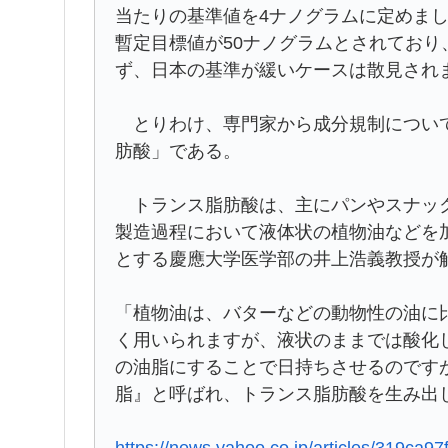
当たりの基準値を4ナノグラムに定めま
暫定目標値が50ナノグラムとされており
ず、日本の基準が緩いケースは散見され
とりわけ、専門家から成分規制について
肪酸」である。
トランス脂肪酸は、主にパンやスナック
製造過程において液体状の植物油などを
とする慶應大学医学部の井上浩義教授が
「植物油は、バターなどの動物性の油に
く用いられますが、液状のままでは酸化
の油脂にすることで日持ちさせるのです
脂』と呼ばれ、トランス脂肪酸を生み出
https://news.yahoo.co.jp/articles/319c