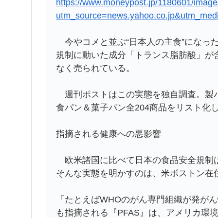
https://www.moneypost.jp/1180601/image
utm_source=news.yahoo.co.jp&utm_med
今やコメと並ぶ“日本人の主食”になっ
規制に動いた成分「トランス脂肪酸」が
なく売られている。
週刊ポストはこの実態を独自調査。製パ
食パン＆菓子パン全204商品をリスト化
指摘される健康への悪影響
欧米諸国に比べて日本の食品安全規制は
そんな実態を明かすのは、米ボストン在
「たとえばWHOのがん専門組織が発が
も指摘される『PFAS』は、アメリカ環境