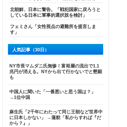
北朝鮮、日本に警告。「戦犯国家に戻ろうと
している日本に軍事的選択肢を検討」
フェミさん「女性視点の避難所を提言しま
す」
人気記事（30日）
NY市長マムダニ氏無惨！富裕層の流出で1.1
兆円が消える。NYから出て行かないでと懇願
も
中国人に聞いた「一番悪いと思う国は？」
→1位中国
麻生氏「2千年にわたって同じ王朝など世界中
に日本しかない」 →蓮舫「私からすれば『だ
から？』」