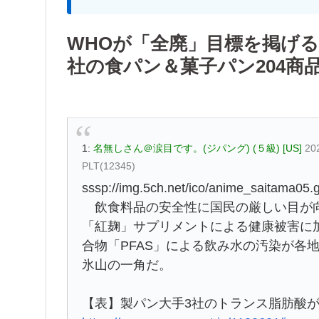
WHOが「全廃」目標を掲げ
社の食パン＆菓子パン204商
1:
名無しさん＠涙目です。(ジパング) (５級) [US]
20
PLT(12345)
sssp://img.5ch.net/ico/anime_saitama05.g
飲食料品の安全性に国民の厳しい目が向
「紅麹」サプリメントによる健康被害に
合物「PFAS」による飲み水の汚染が各
氷山の一角だ。
【表】製パン大手3社のトランス脂肪酸が