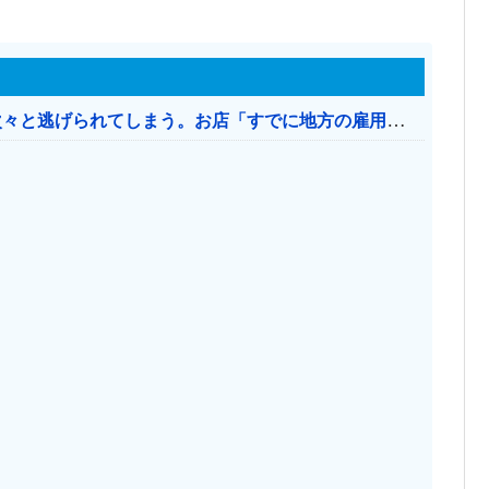
日本のお店、時給1500円でもミャンマー人に次々と逃げられてしまう。お店「すでに地方の雇用は崩壊」