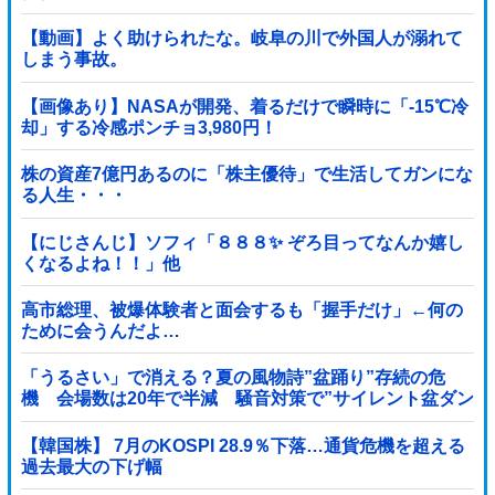
【動画】よく助けられたな。岐阜の川で外国人が溺れて
しまう事故。
【画像あり】NASAが開発、着るだけで瞬時に「-15℃冷
却」する冷感ポンチョ3,980円！
株の資産7億円あるのに「株主優待」で生活してガンにな
る人生・・・
【にじさんじ】ソフィ「８８８✨ ぞろ目ってなんか嬉し
くなるよね！！」他
高市総理、被爆体験者と面会するも「握手だけ」←何の
ために会うんだよ…
「うるさい」で消える？夏の風物詩”盆踊り”存続の危
機 会場数は20年で半減 騒音対策で”サイレント盆ダン
ス”も
【韓国株】 7月のKOSPI 28.9％下落…通貨危機を超える
過去最大の下げ幅