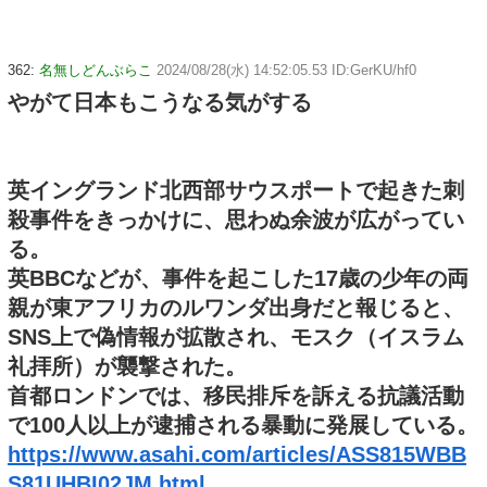
362:
名無しどんぶらこ
2024/08/28(水) 14:52:05.53 ID:GerKU/hf0
やがて日本もこうなる気がする
英イングランド北西部サウスポートで起きた刺
殺事件をきっかけに、思わぬ余波が広がってい
る。
英BBCなどが、事件を起こした17歳の少年の両
親が東アフリカのルワンダ出身だと報じると、
SNS上で偽情報が拡散され、モスク（イスラム
礼拝所）が襲撃された。
首都ロンドンでは、移民排斥を訴える抗議活動
で100人以上が逮捕される暴動に発展している。
https://www.asahi.com/articles/ASS815WBB
S81UHBI02JM.html