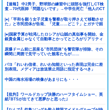
【速報】 中2男子、野球部の練習中に頭部を強打しCT検
査→70代医師「問題ないです」→中学生死亡「他人のCT
画像みてました」
|●|「平和を願う女子児童を警察が取り押さえて移動させ
た」と市民団体が告発、「児童……どこ？」とガチで困
惑する人が続出
|●|国家予算が枯渇したロシアが山賊の真似事を開始、金
銀貴金属じゃなくて自動車とかってところがリアリティ
ありすぎる……
原爆ドーム前に居座る”市民団体”を警官隊が排除、その
瞬間に周囲で見守っていた観客たちが……
パヨ「れいわ信者、れいわ知能といった表現は完全に差
別表現。メディアは放送禁止用語に指定するべき」
中国の海水浴場の映像があまりにも・・・
【批判】ワールドカップ決勝のハーフタイムショー、英
紙｢BTSが出てきて悪夢かと思った｣
【なんで】竹島ソングを歌う韓国アイドルグループが待