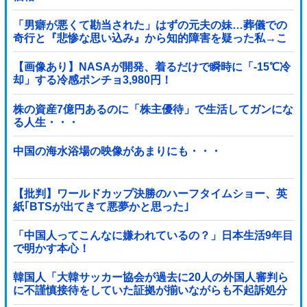
「男癖が悪くて勘当された」はずの元夫の妹…葬儀での
奇行と『悲惨な思い込み』から知的障害を疑った私→こ
っそり病院へ誘導し行政保護させた話
【画像あり】NASAが開発、着るだけで瞬時に「-15℃冷
却」する冷感ポンチョ3,980円！
株の資産7億円あるのに「株主優待」で生活してガンにな
る人生・・・
中国の海水浴場の映像があまりにも・・・
【批判】ワールドカップ決勝のハーフタイムショー、英
紙｢BTSが出てきて悪夢かと思った｣
「中国人ってこんなに嫌われているの？」日本生活9年目
で明かす本心！
韓国人「大韓サッカー協会が過去に20人の外国人審判ら
に不謹慎接待をしていた証拠が揃いながらも不起訴処分
に成っていた事が明らかに‥」