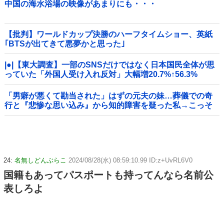
中国の海水浴場の映像があまりにも・・・
【批判】ワールドカップ決勝のハーフタイムショー、英紙
｢BTSが出てきて悪夢かと思った｣
|●|【東大調査】一部のSNSだけではなく日本国民全体が思
っていた「外国人受け入れ反対」大幅増20.7%↑56.3%
「男癖が悪くて勘当された」はずの元夫の妹…葬儀での奇
行と『悲惨な思い込み』から知的障害を疑った私→こっそ
り病院へ誘導し行政保護させた話
24:
名無しどんぶらこ
2024/08/28(水) 08:59:10.99 ID:z+UvRL6V0
国籍もあってパスポートも持ってんなら名前公
表しろよ