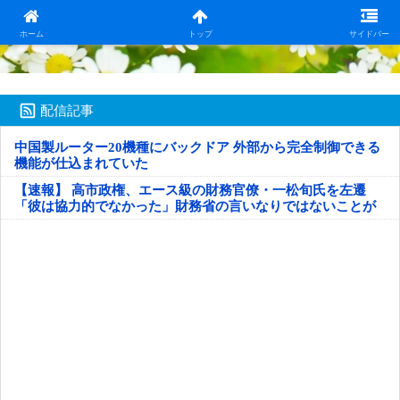
日本第一！ニュース録
ホーム
トップ
サイドバー
配信記事
中国製ルーター20機種にバックドア 外部から完全制御できる
機能が仕込まれていた
【速報】 高市政権、エース級の財務官僚・一松旬氏を左遷
「彼は協力的でなかった」財務省の言いなりではないことが
判明