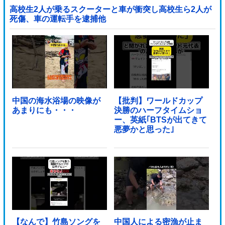
高校生2人が乗るスクーターと車が衝突し高校生ら2人が
死傷、車の運転手を逮捕他
中国の海水浴場の映像が
【批判】ワールドカップ
あまりにも・・・
決勝のハーフタイムショ
ー、英紙｢BTSが出てきて
悪夢かと思った｣
【なんで】竹島ソングを
中国人による密漁が止ま