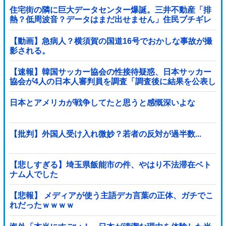
住宅街の隣に巨大データセンター爆誕。三井不動産「排
熱？低周波音？データはまだ出せません」住民ブチギレ
【動画】急病人？横須賀の国道16号でおかしな事故が撮
影される。
【速報】韓国サッカー協会の性接待疑惑、日本サッカー
協会が4人の日本人審判員を調査「調査後に結果を公表し
ます」
日本とアメリカが戦争してたと思うと感慨深いよな
【批判】外国人受け入れ微妙？若者の反対が過半数...
【悲しすぎる】埼玉県飯能市の件、やはり不法滞在ベト
ナム人でした
【悲報】 メディアが使う主語デカ言葉の正体、ガチでこ
れだったｗｗｗｗ