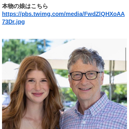
本物の娘はこちら
https://pbs.twimg.com/media/FwdZlQHXoAA
73Dr.jpg