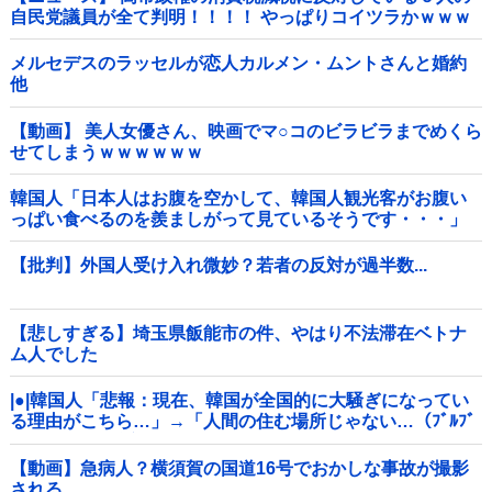
自民党議員が全て判明！！！！ やっぱりコイツラかｗｗｗ
ｗｗ
メルセデスのラッセルが恋人カルメン・ムントさんと婚約
他
【動画】 美人女優さん、映画でマ○コのビラビラまでめくら
せてしまうｗｗｗｗｗｗ
韓国人「日本人はお腹を空かして、韓国人観光客がお腹い
っぱい食べるのを羨ましがって見ているそうです・・・」
【批判】外国人受け入れ微妙？若者の反対が過半数...
【悲しすぎる】埼玉県飯能市の件、やはり不法滞在ベトナ
ム人でした
|●|韓国人「悲報：現在、韓国が全国的に大騒ぎになってい
る理由がこちら…」→「人間の住む場所じゃない…（ﾌﾞﾙﾌﾞ
ﾙ」＝韓国の反応
【動画】急病人？横須賀の国道16号でおかしな事故が撮影
される。