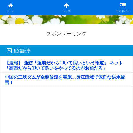
日本第一！ニュース録
ホーム
トップ
サイドバー
スポンサーリンク
配信記事
【速報】 蓮舫「蓮舫だから叩いて良いという報道」 ネット
「高市だから叩いて良いをやってるのがお前だろ」
中国の三峡ダムが全開放流を実施…長江流域で深刻な洪水被
害！