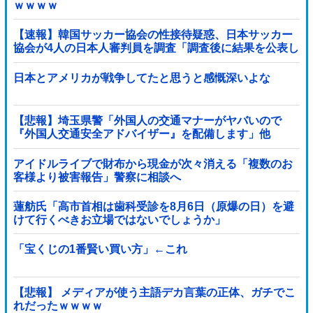
ｗｗｗｗ
【速報】韓国サッカー協会の性接待疑惑、日本サッカー
協会が4人の日本人審判員を調査「調査後に結果を公表し
ます」
日本とアメリカが戦争してたと思うと感慨深いよな
【悲報】埼玉県警「外国人の交通マナーがヤバいので
『外国人交通安全アドバイザー』を配備します」他
アイドルライブで財布から現金が次々消える「複数のお
客様より被害報告」警察に相談へ
蓮舫氏「高市首相は歯科受診を8月6日（原爆の日）を避
けて行くべきお立場ではないでしょうか」
「宝くじの1番賢い買い方」←これ
【悲報】 メディアが使う主語デカ言葉の正体、ガチでこ
れだったｗｗｗｗ