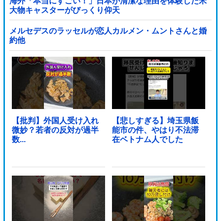
海外「本当にすごい！」日本が清潔な理由を体験した米
大物キャスターがびっくり仰天
メルセデスのラッセルが恋人カルメン・ムントさんと婚
約他
【批判】外国人受け入れ
【悲しすぎる】埼玉県飯
微妙？若者の反対が過半
能市の件、やはり不法滞
数...
在ベトナム人でした