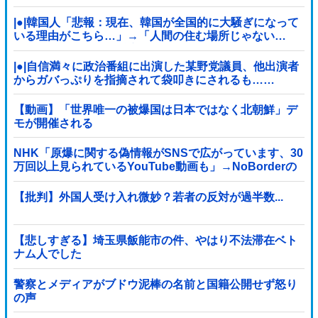
|●|韓国人「悲報：現在、韓国が全国的に大騒ぎになって
いる理由がこちら…」→「人間の住む場所じゃない…
（ﾌﾞﾙﾌﾞﾙ」＝韓国の反応
|●|自信満々に政治番組に出演した某野党議員、他出演者
からガバっぷりを指摘されて袋叩きにされるも……
【動画】「世界唯一の被爆国は日本ではなく北朝鮮」デ
モが開催される
NHK「原爆に関する偽情報がSNSで広がっています、30
万回以上見られているYouTube動画も」→NoBorderの
動画では？と話題
【批判】外国人受け入れ微妙？若者の反対が過半数...
【悲しすぎる】埼玉県飯能市の件、やはり不法滞在ベト
ナム人でした
警察とメディアがブドウ泥棒の名前と国籍公開せず怒り
の声