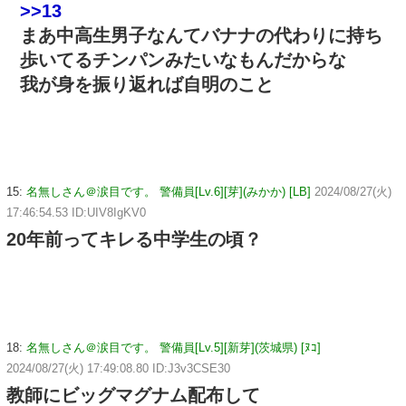
>>13
まあ中高生男子なんてバナナの代わりに持ち
歩いてるチンパンみたいなもんだからな
我が身を振り返れば自明のこと
15:
名無しさん＠涙目です。 警備員[Lv.6][芽](みかか) [LB]
2024/08/27(火)
17:46:54.53 ID:UIV8IgKV0
20年前ってキレる中学生の頃？
18:
名無しさん＠涙目です。 警備員[Lv.5][新芽](茨城県) [ﾇｺ]
2024/08/27(火) 17:49:08.80 ID:J3v3CSE30
教師にビッグマグナム配布して