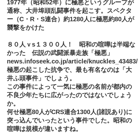
1977年（昭和52年）に極悪というグループが
通称、大井埠頭乱闘事件を起こす。スペクタ
ー（C・R・S連合）約1280人に極悪約80人が
襲撃をかけた
８０人ｖs１３００人！ 昭和の喧嘩は半端な
かった 伝説の武闘派暴走族「極悪」
news.infoseek.co.jp/article/knuckles_43483/
極悪の起こした抗争で、最も有名なのは「大
井ふ頭事件」でしょう。
この事件によって一気に極悪の名前が都内の
不良少年たちに広がったのではないでしょう
か。
何せ極悪80人がCRS連合1300人(諸説あり)に
突っ込んでいったという事件でした。昭和の
喧嘩は規模が違いますね。