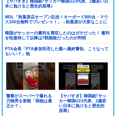
【ヤバすぎ】韓国紙｢サッカー韓国U23代表、2歳若い日
本に負けると歴史的屈辱｣
MDL「秋葉原店オープン記念！キーボード900台・マウ
ス100台無料でプレゼント！」→秋葉原が大変なことに
なってしまう
韓国がサッカーの審判を買収したのはガチだった！ 審判
を性接待して以降は7戦無敗だったのが判明
PTA会長「PTA参加拒否した親へ最終警告。こうなって
もいい？」他
警察がスーパーで暴れる
【ヤバすぎ】韓国紙｢サッ
刃物男を射殺「発砲は適
カー韓国U23代表、2歳若
正か？」
い日本に負けると歴史的
屈辱｣