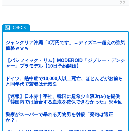
ジャングリア沖縄「3万円です」←ディズニー超えの強気
価格ｗｗｗ
【パシフィック・リム】MODEROID「ジプシー・デンジ
ャー」プラモデル【10日予約開始】
ドイツ、熱中症で10,000人以上死亡、ほとんどがお前ら
と同年代で若者は元気💪
【速報】日本赤十字社、韓国に超希少血液Jr(a-)を提供
「韓国内では適合する血液を確保できなかった」※今回
で4回目
警察がスーパーで暴れる刃物男を射殺「発砲は適正
か？」