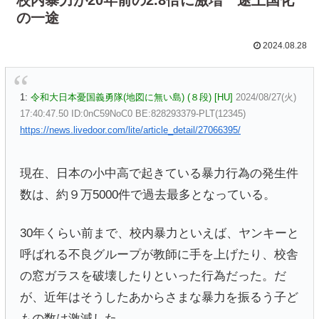
の一途
2024.08.28
1:
令和大日本憂国義勇隊(地図に無い島) (８段) [HU]
2024/08/27(火)
17:40:47.50 ID:0nC59NoC0 BE:828293379-PLT(12345)
https://news.livedoor.com/lite/article_detail/27066395/
現在、日本の小中高で起きている暴力行為の発生件
数は、約９万5000件で過去最多となっている。
30年くらい前まで、校内暴力といえば、ヤンキーと
呼ばれる不良グループが教師に手を上げたり、校舎
の窓ガラスを破壊したりといった行為だった。だ
が、近年はそうしたあからさまな暴力を振るう子ど
もの数は激減した。