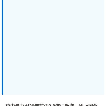
校内暴力が20年前の2.8倍に激増 途上国化