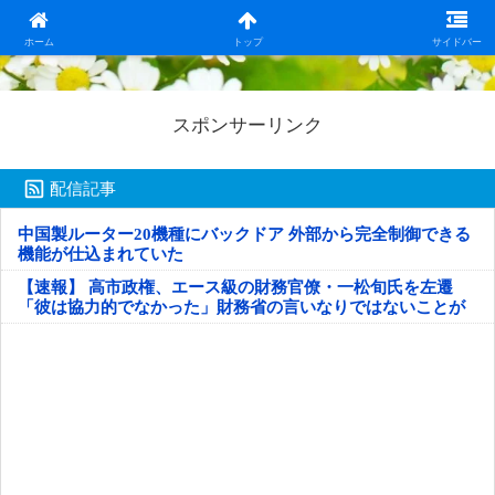
日本第一！ニュース録
ホーム
トップ
サイドバー
スポンサーリンク
配信記事
中国製ルーター20機種にバックドア 外部から完全制御できる
機能が仕込まれていた
【速報】 高市政権、エース級の財務官僚・一松旬氏を左遷
「彼は協力的でなかった」財務省の言いなりではないことが
判明