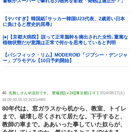
警察がスーパーで暴れる刃物男を射殺「発砲は適正か？」
【ヤバすぎ】韓国紙｢サッカー韓国U23代表、2歳若い日本
に負けると歴史的屈辱｣
|●|【京都大病院】誤って正常脳幹を摘出された女性､重篤な
植物状態だが意識は正常で何かを思考していると判明
【パシフィック・リム】MODEROID「ジプシー・デンジャ
ー」プラモデル【10日予約開始】
46:
名無しさん＠涙目です。 警備員[Lv.24](東京都) [ﾆﾀﾞ]
2024/08/27(火)
18:09:50.55 ID:261GrHlf0
80年代は、窓ガラスから机から、教室、トイレ
まで、破壊し尽くされて居たな。下手すると、
教師の車まで。ああいった事していた奴らが、