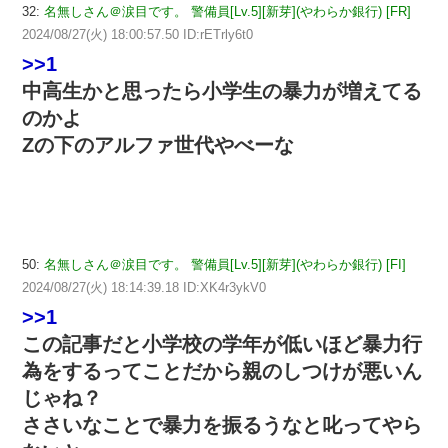
32:
名無しさん＠涙目です。 警備員[Lv.5][新芽](やわらか銀行) [FR]
2024/08/27(火) 18:00:57.50 ID:rETrly6t0
>>1
中高生かと思ったら小学生の暴力が増えてる
のかよ
Zの下のアルファ世代やべーな
50:
名無しさん＠涙目です。 警備員[Lv.5][新芽](やわらか銀行) [FI]
2024/08/27(火) 18:14:39.18 ID:XK4r3ykV0
>>1
この記事だと小学校の学年が低いほど暴力行
為をするってことだから親のしつけが悪いん
じゃね？
ささいなことで暴力を振るうなと叱ってやら