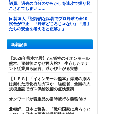
議員、過去の自分のやらかしを速攻で掘り起
こされてしまい……
|●|韓国人「記録的な猛暑でプロ野球の全10
試合が中止…『野球どころじゃない』『選手
たちの安全を考えると正解』」
新着記事
【2026年熊本地震】7人犠牲のイオンモール
熊本、避難後になぜ再入館? 生存したテナ
ント従業員ら証言、浮かび上がる実態
【ＬＰＧ】「イオンモール熊本」爆発の原因
は漏れた液化石油ガスか…経産省、全国の大
規模施設でガス供給設備の点検要請
オンワードが貴重品の常時携行を義務付け
北朝鮮、日本に警告。「戦犯国家に戻ろうと