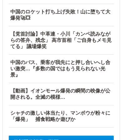
中国のロケット打ち上げ失敗！山に堕ちて大
爆発🚀💥
【党首討論】中革連・小川「カンペ読みなが
らの答弁、残念」 高市首相「ご自身もメモ見
てる」 議場爆笑
中国のバス、乗客が我先にと押し合いへし合
い激突…『多数の国ではもう見られない光
景』
【動画】イオンモール爆発の瞬間の映像が公
開される。全滅の模様…
シャチの激しい体当たり、マンボウが粉々に
「爆発」 捕食戦略か遊びか