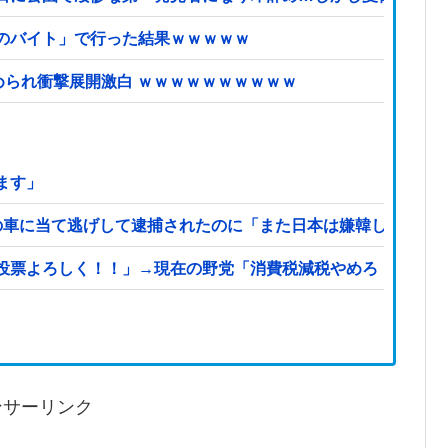
のバイト」で行った結果ｗｗｗｗｗ
められ衝撃展開激白 ｗｗｗｗｗｗｗｗｗｗ
ます」
の車に当て逃げして逮捕されたのに「また日本は嫌韓しようと
投票よろしく！！」→現在の野党「消費税減税やめろ！！財源
ンサーリンク