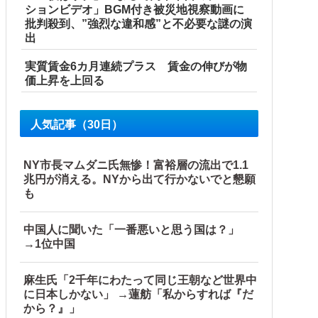
ションビデオ」BGM付き被災地視察動画に
批判殺到、”強烈な違和感”と不必要な謎の演
出
実質賃金6カ月連続プラス 賃金の伸びが物
価上昇を上回る
人気記事（30日）
している」と決めつけて責任転嫁
NY市長マムダニ氏無惨！富裕層の流出で1.1
兆円が消える。NYから出て行かないでと懇願
はどうするんだ！！」他
も
中国人に聞いた「一番悪いと思う国は？」
→1位中国
麻生氏「2千年にわたって同じ王朝など世界中
に日本しかない」 →蓮舫「私からすれば『だ
から？』」