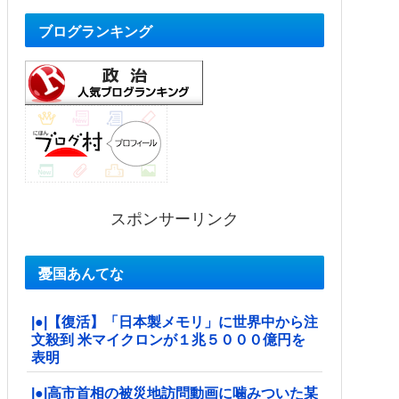
ブログランキング
スポンサーリンク
憂国あんてな
|●|【復活】「日本製メモリ」に世界中から注
文殺到 米マイクロンが１兆５０００億円を
表明
|●|高市首相の被災地訪問動画に噛みついた某