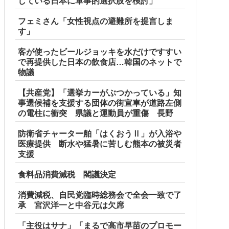
している日本に軍事的選択肢を検討」
フェミさん「女性視点の避難所を提言しま
す」
客が使ったビールジョッキを水だけですすい
で再提供した日本の飲食店…韓国のネットで
物議
【共産党】「選挙カーがぶつかっている」知
事選候補を支援する団体の街宣車が道路左側
の電柱に衝突 県議と運動員が重傷 長野
防衛省チャーター舶「はくおうⅡ」が入浴や
医療提供 断水や猛暑に苦しむ熊本の被災者
支援
食料品消費減税 閣議決定
消費減税、自民党臨時総務会で全会一致で了
承 宮沢洋一と中谷元は欠席
「主役はサナ」「まるで高市早苗のプロモー
日、バイトを続けた友人の身に起きた「更なる悲劇」←このバ