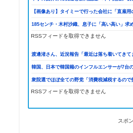
【画像あり】タイミーで行った会社に「直雇用
185センチ・木村沙織、息子に「高い高い」求
RSSフィードを取得できません
渡邊渚さん、近況報告「最近は落ち着いてきて
韓国、日本で韓国籍のインフルエンサーが7台
衆院選でほぼ全ての野党「消費税減税するので
RSSフィードを取得できません
スポ