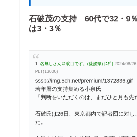
石破茂の支持 60代で32・9％
は3・3％
1:
名無しさん＠涙目です。(愛媛県) [ﾆﾀﾞ]
2024/08/26
PLT(13000)
sssp://img.5ch.net/premium/1372836.gif
若年層の支持集める小泉氏
「判断をいただくのは、まだひと月も先
石破氏は26日、東京都内で記者団に対
た。