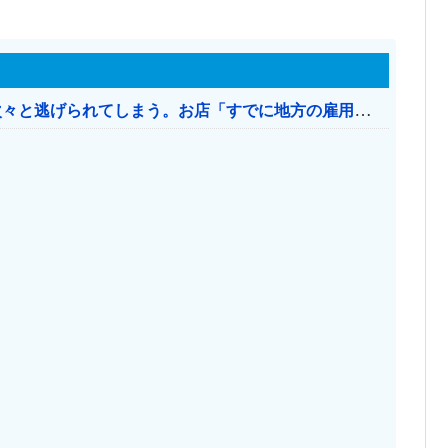
日本のお店、時給1500円でもミャンマー人に次々と逃げられてしまう。お店「すでに地方の雇用は崩壊」