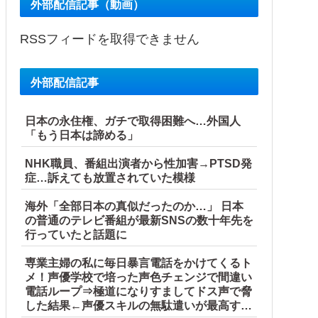
外部配信記事（動画）
RSSフィードを取得できません
外部配信記事
日本の永住権、ガチで取得困難へ…外国人
「もう日本は諦める」
NHK職員、番組出演者から性加害→PTSD発
症…訴えても放置されていた模様
海外「全部日本の真似だったのか…」 日本
の普通のテレビ番組が最新SNSの数十年先を
行っていたと話題に
専業主婦の私に毎日暴言電話をかけてくるト
メ！声優学校で培った声色チェンジで間違い
電話ループ⇒極道になりすましてドス声で脅
した結果←声優スキルの無駄遣いが最高すぎ