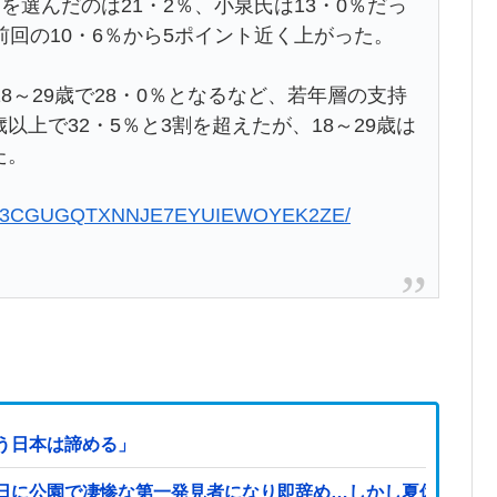
を選んだのは21・2％、小泉氏は13・0％だっ
回の10・6％から5ポイント近く上がった。
8～29歳で28・0％となるなど、若年層の支持
歳以上で32・5％と3割を超えたが、18～29歳は
た。
40826-3CGUGQTXNNJE7EYUIEWOYEK2ZE/
う日本は諦める」
日に公園で凄惨な第一発見者になり即辞め…しかし夏休み最終