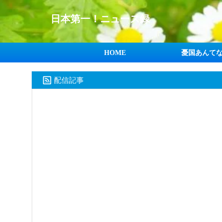
日本第一！ニュース録
HOME
憂国あんて
配信記事