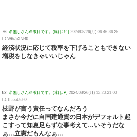
76:
名無しさん＠涙目です。(庭) [ﾆﾀﾞ]
2024/08/26(月) 06:46:36.25
ID:W6//pXNR0
経済状況に応じて税率を下げることもできない
増税をしなきゃいいじゃん
82:
名無しさん＠涙目です。(茸) [JP]
2024/08/26(月) 13:20:31.00
ID:1lLooUsH0
枝野が言う責任ってなんだろう
まさか今だに自国建通貨の日本がデフォルト起
こすって知恵足らずな事考えて…いそうだな
ぁ…立憲だもんなぁ…