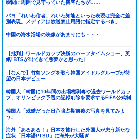
瞬間に周囲で見守っていた観客たちが……
パヨ「れいわ信者、れいわ知能といった表現は完全に差
別表現。メディアは放送禁止用語に指定するべき」
中国の海水浴場の映像があまりにも・・・
【批判】ワールドカップ決勝のハーフタイムショー、英
紙｢BTSが出てきて悪夢かと思った｣
【なんで】竹島ソングを歌う韓国アイドルグループが待
望の日本デビュー
韓国人「韓国に10年間の出場権剥奪や過去ワールドカッ
プ、オリンピック予選の記録削除を要求するFIFA公式制
裁を海外メディアが報道！」
韓国人「残酷だった日帝強占期前後の写真を見てみよ
う」
海外「あるある！」日本を旅行した外国人が患う新たな
症状「日本語PTSD」に海外が大騒ぎ