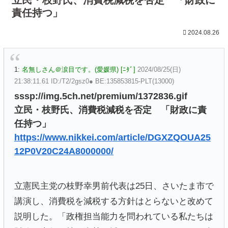
責任持つ」
2024.08.26
1:
名無しさん＠涙目です。(愛媛県) [ﾆﾀﾞ]
2024/08/25(日)
21:38:11.61 ID:/T2/2gsz0● BE:135853815-PLT(13000)
sssp://img.5ch.net/premium/1372836.gif
立民・枝野氏、消費税減税を否定 「財政に責
任持つ」
https://www.nikkei.com/article/DGXZQOUA25
12P0V20C24A8000000/
立憲民主党の枝野幸男前代表は25日、さいたま市で
講演し、消費税を減税する方針はとらないと改めて
説明した。「政権担当能力を問われている私たちは