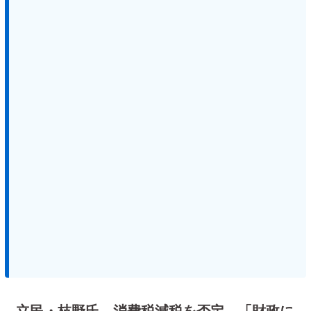
立民・枝野氏、消費税減税を否定 「財政に