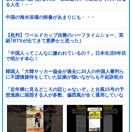
る人生・・・
中国の海水浴場の映像があまりにも・・・
【批判】ワールドカップ決勝のハーフタイムショー、英
紙｢BTSが出てきて悪夢かと思った｣
「中国人ってこんなに嫌われているの？」日本生活9年目
で明かす本心！
韓国人「大韓サッカー協会が過去に20人の外国人審判ら
に不謹慎接待をしていた証拠が揃いながらも不起訴処分
に成っていた事が明らかに‥」
「近年稀に見るどころの話じゃないぞ」と台風15号の予
想進路に困惑する人が多数、偏西風が全く通用していな
いんだけど……他