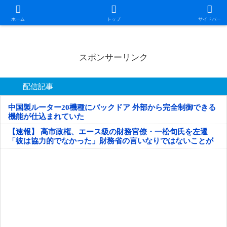
日本第一！ニュース録
ホーム
トップ
サイドバー
スポンサーリンク
配信記事
中国製ルーター20機種にバックドア 外部から完全制御できる
機能が仕込まれていた
【速報】 高市政権、エース級の財務官僚・一松旬氏を左遷
「彼は協力的でなかった」財務省の言いなりではないことが
判明