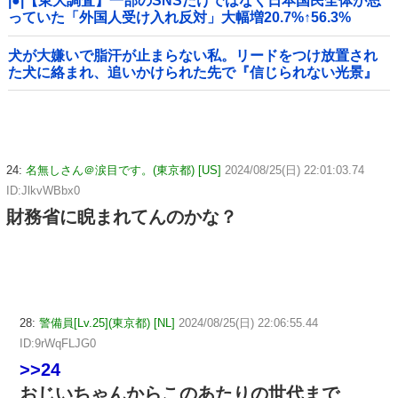
|●|【東大調査】一部のSNSだけではなく日本国民全体が思
っていた「外国人受け入れ反対」大幅増20.7%↑56.3%
犬が大嫌いで脂汗が止まらない私。リードをつけ放置され
た犬に絡まれ、追いかけられた先で『信じられない光景』
を目撃→必死で救急車を呼ぶも犬と取り残されて・・・
24:
名無しさん＠涙目です。(東京都) [US]
2024/08/25(日) 22:01:03.74
ID:JlkvWBbx0
財務省に睨まれてんのかな？
28:
警備員[Lv.25](東京都) [NL]
2024/08/25(日) 22:06:55.44
ID:9rWqFLJG0
>>24
おじいちゃんからこのあたりの世代まで