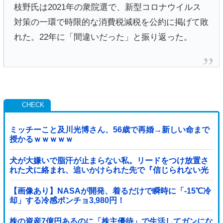
枝野氏は2021年の衆院選で、新型コロナウイルス
対策の一環で時限的な消費税減税を公約に掲げて敗
れた。22年に「間違いだった」と振り返った。
ミッチーこと及川光博さん、56歳で再婚→新しい命まで
授かるｗｗｗｗｗ
犬が大嫌いで脂汗が止まらない私。リードをつけ放置さ
れた犬に絡まれ、追いかけられた先で『信じられない光
景』を目撃→必死で救急車を呼ぶも犬と取り残され
て・・・
【画像あり】NASAが開発、着るだけで瞬時に「-15℃冷
却」する冷感ポンチョ3,980円！
株の資産7億円あるのに「株主優待」で生活してガンにな