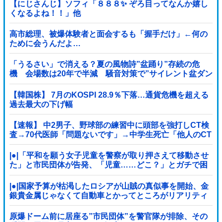
【にじさんじ】ソフィ「８８８✨ ぞろ目ってなんか嬉し
くなるよね！！」他
高市総理、被爆体験者と面会するも「握手だけ」←何の
ために会うんだよ…
「うるさい」で消える？夏の風物詩”盆踊り”存続の危
機 会場数は20年で半減 騒音対策で”サイレント盆ダン
ス”も
【韓国株】 7月のKOSPI 28.9％下落…通貨危機を超える
過去最大の下げ幅
【速報】 中2男子、野球部の練習中に頭部を強打しCT検
査→70代医師「問題ないです」→中学生死亡「他人のCT
画像みてました」
|●|「平和を願う女子児童を警察が取り押さえて移動させ
た」と市民団体が告発、「児童……どこ？」とガチで困
惑する人が続出
|●|国家予算が枯渇したロシアが山賊の真似事を開始、金
銀貴金属じゃなくて自動車とかってところがリアリティ
ありすぎる……
原爆ドーム前に居座る”市民団体”を警官隊が排除、その