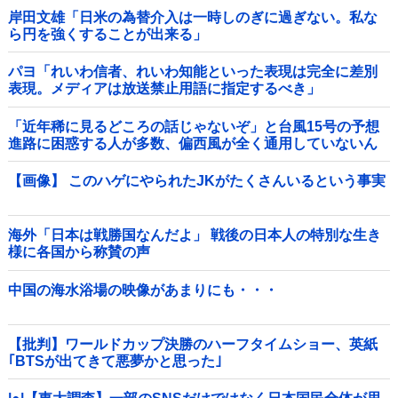
岸田文雄「日米の為替介入は一時しのぎに過ぎない。私な
ら円を強くすることが出来る」
パヨ「れいわ信者、れいわ知能といった表現は完全に差別
表現。メディアは放送禁止用語に指定するべき」
「近年稀に見るどころの話じゃないぞ」と台風15号の予想
進路に困惑する人が多数、偏西風が全く通用していないん
だけど……他
【画像】 このハゲにやられたJKがたくさんいるという事実
海外「日本は戦勝国なんだよ」 戦後の日本人の特別な生き
様に各国から称賛の声
中国の海水浴場の映像があまりにも・・・
【批判】ワールドカップ決勝のハーフタイムショー、英紙
｢BTSが出てきて悪夢かと思った｣