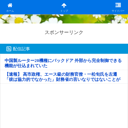
日本第一！ニュース録
ホーム
トップ
サイドバー
スポンサーリンク
配信記事
中国製ルーター20機種にバックドア 外部から完全制御できる
機能が仕込まれていた
【速報】 高市政権、エース級の財務官僚・一松旬氏を左遷
「彼は協力的でなかった」財務省の言いなりではないことが
判明