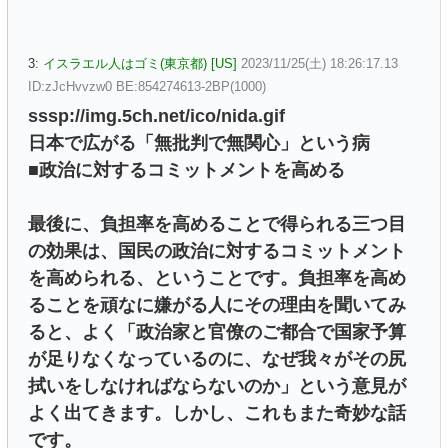
3:
イスラエル人はゴミ(東京都) [US]
2023/11/25(土) 18:26:17.13
ID:zJcHvvzw0 BE:854274613-2BP(1000)
sssp://img.5ch.net/ico/nida.gif
日本で広がる「無批判で無関心」という病
■政治に対するコミットメントを高める
最後に、負担率を高めることで得られる三つ目
の効果は、国民の政治に対するコミットメント
を高められる、ということです。負担率を高め
ることを頑なに嫌がる人にその理由を聞いてみ
ると、よく「政治家と官僚のご都合で国家予算
が足りなくなっているのに、なぜ我々がその尻
拭いをしなければならないのか」という意見が
よく出てきます。しかし、これもまた奇妙な話
です。