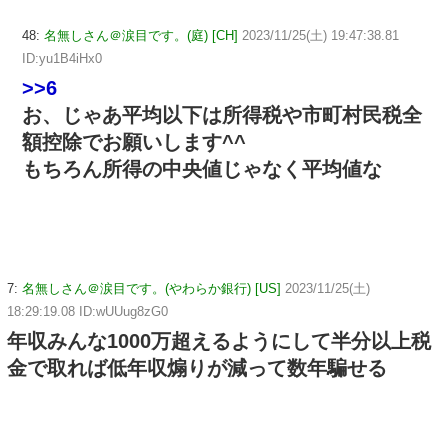
48:
名無しさん＠涙目です。(庭) [CH]
2023/11/25(土) 19:47:38.81
ID:yu1B4iHx0
>>6
お、じゃあ平均以下は所得税や市町村民税全
額控除でお願いします^^
もちろん所得の中央値じゃなく平均値な
7:
名無しさん＠涙目です。(やわらか銀行) [US]
2023/11/25(土)
18:29:19.08 ID:wUUug8zG0
年収みんな1000万超えるようにして半分以上税
金で取れば低年収煽りが減って数年騙せる