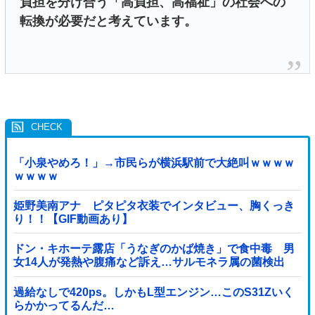
負担を分け合う「高負担、高福祉」の社会への
転換が必要だと考えています。
「小泉やめろ！」→市民らが横浜駅前で大絶叫ｗｗｗｗ
ｗｗｗｗ
姫野美南アナ ピタピタ衣装でインタビュー、胸くっき
り！！【GIF動画あり】
ドン・キホーテ露店「うなぎのかば焼き」で食中毒 男
女14人が発熱や腹痛など訴え…サルモネラ属の菌検出
過給なしで420ps。しかもL型エンジン…このS31Zいく
らかかってるんだ…