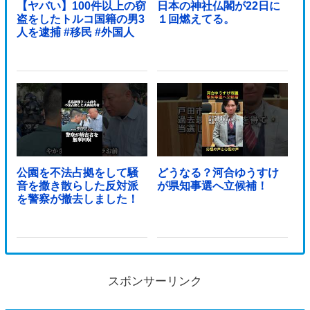
【ヤバい】100件以上の窃
日本の神社仏閣が22日に
盗をしたトルコ国籍の男3
１回燃えてる。
人を逮捕 #移民 #外国人
公園を不法占拠をして騒
どうなる？河合ゆうすけ
音を撒き散らした反対派
が県知事選へ立候補！
を警察が撤去しました！
スポンサーリンク