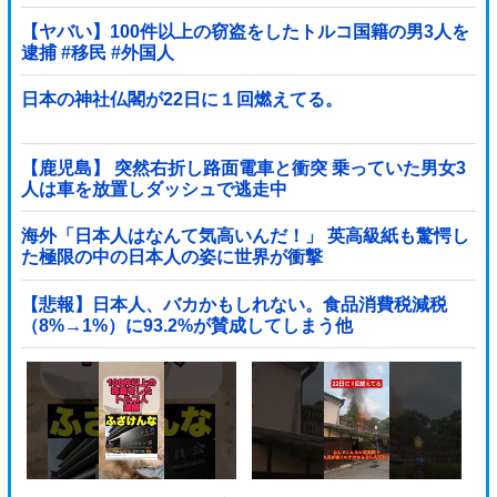
【ヤバい】100件以上の窃盗をしたトルコ国籍の男3人を
逮捕 #移民 #外国人
日本の神社仏閣が22日に１回燃えてる。
【鹿児島】 突然右折し路面電車と衝突 乗っていた男女3
人は車を放置しダッシュで逃走中
海外「日本人はなんて気高いんだ！」 英高級紙も驚愕し
た極限の中の日本人の姿に世界が衝撃
【悲報】日本人、バカかもしれない。食品消費税減税
（8%→1%）に93.2%が賛成してしまう他