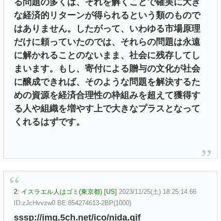
る問題の多くは、それを解くことで確実に大き
な経済的リターンが得られるという類のもので
はありません。したがって、いわゆる市場原理
だけに頼っていたのでは、それらの問題は永遠
に解かれることのないまま、社会に残存してし
まいます。もし、寄付による贈与の文化が社会
に醸成できれば、そのような問題を解決するた
めの資源を経済合理性の枠組みを超えて獲得す
る人や組織を増やす上で大きなプラスとなって
くれるはずです。
2:
イスラエル人はゴミ(東京都) [US]
2023/11/25(土) 18:25:14.66
ID:zJcHvvzw0 BE:854274613-2BP(1000)
sssp://img.5ch.net/ico/nida.gif